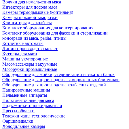
Волчки для измельчения мяса
Инъекторы для посола мяса
Камеры термодымовые (коптильня)
Камеры шоковой заморозки
Клипсаторы для колбасы
Комплект оборудования для консервирования
Комплект оборудования для фасовки и стерилизации
консервов из мяса, рыбы, птицы
Котлетные автоматы
Линии производства котлет
Куттеры для мяса
Машины укупорочные
Мясомассажеры вакуумные
Мясорубки промышленные
Оборудование для мойки, стерилизации и закатки банок
Оборудование для производства замороженных блинчиков
Оборудование для производства колбасных изделий
Панировочные машины
Пельменные аппараты
Пилы ленточные для мяса
Подъемники-опрокидыватели
Прессы обвалки
Тележки чаны технологические
Фаршемешалки
Холодильные камеры