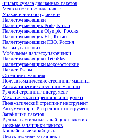
Фильтр-бумага для чайных пакетов
Мешки полипропиленовые
Упаковочное оборудование
Паллетоупаковщики
Паллетоупаковщик Pride, Китай
Паллетоупаковщик Olympic, Россия
Паллетоупаковщик HL, Китай
Паллетоупаковщики ПЗО, Россия
Багажеупаковщик
Мобильные паллетоупаковщики
Паллетоупаковщики TetraSlav
Паллетоупаковщики морозостойкие
Паллетайзеры
Стреппинг-машины
Полуавтоматические стреппинг машины
Автоматические стреппинг-машины
Ручной стреппинг инструмент
Механический стреппинг инструмент
Пневматический стреппинг инструмент
Аккумуляторный стреппинг инструмент
Запайщики пакетов
Ручные настольные запайщики пакетов
Ножные запайщики пакетов
Конвейерные запайщики
Индукционные запайщики