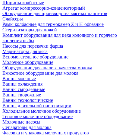
Шприцы колбасные
Агрегат компрессорно-конденсаторный
Оборудование для производства мясных паштетов
Слайсеры
Рамы колбасные для термокамер Z и H-образные
Стерилизаторы для ножей
Комплект оборудования для цеха холодного и горячего
копчения рыбы
Насосы для перекачки фарша
Маринаторы для мяса
Вспомогательное оборудование
Молочное оборудование
Оборудование для анализа качества молока
Емкостное оборудование для молока
Ванны моечные
Ванны охлаждения
Ванны сыродельные
Ванны творожные
Ванны технологические
Ванны длительной пастеризации
Холодильное молочное оборудование
Тепловое молочное оборудование
Молочные насосы
Сепараторы для молока
Фасовка и упаковка молочных продуктов