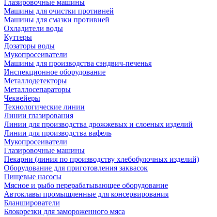
Глазировочные машины
Машины для очистки противней
Машины для смазки противней
Охладители воды
Куттеры
Дозаторы воды
Мукопросеиватели
Машины для производства сэндвич-печенья
Инспекционное оборудование
Металлодетекторы
Металлосепараторы
Чеквейеры
Технологические линии
Линии глазирования
Линии для производства дрожжевых и слоеных изделий
Линии для производства вафель
Мукопросеиватели
Глазировочные машины
Пекарни (линия по производству хлебобулочных изделий)
Оборудование для приготовления заквасок
Пищевые насосы
Мясное и рыбо перерабатывающее оборудование
Автоклавы промышленные для консервирования
Бланширователи
Блокорезки для замороженного мяса