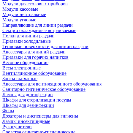
Модули для столовых приборов
Модули кассовые
Модули нейтральные
Модули угловые
Направляющие для линии раздачи
Секции охлаждаемые встраиваемые
Полки для линии раздачи
Прилавки холодильные
Тепловые поверхности для линии раздачи
Аксессуары для линий раздачи
Прилавки для горячих напитков
Весовое оборудование
Весы электронные
Вентиляционное оборудование
Зонты вытяжные
Аксессуары для вентиляционного оборудования
Санитарно-гигиеническое оборудование
Лампы для дезинфекции
Шкафы для стерилизации посуды
Шкафы для дезинфекции
Фены
Дозаторы и диспенсеры для гигиены
Лампы инсектицидные
Рукосушители
Средства санитарно-гигиенические