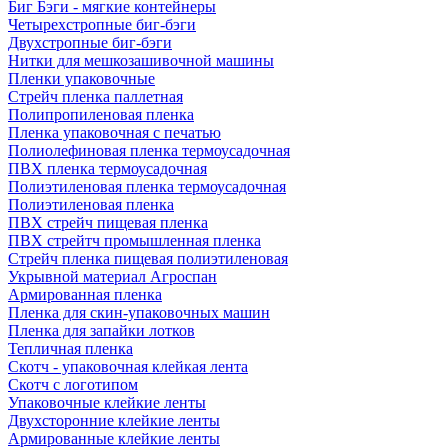
Биг Бэги - мягкие контейнеры
Четырехстропные биг-бэги
Двухстропные биг-бэги
Нитки для мешкозашивочной машины
Пленки упаковочные
Стрейч пленка паллетная
Полипропиленовая пленка
Пленка упаковочная с печатью
Полиолефиновая пленка термоусадочная
ПВХ пленка термоусадочная
Полиэтиленовая пленка термоусадочная
Полиэтиленовая пленка
ПВХ стрейч пищевая пленка
ПВХ стрейтч промышленная пленка
Стрейч пленка пищевая полиэтиленовая
Укрывной материал Агроспан
Армированная пленка
Пленка для скин-упаковочных машин
Пленка для запайки лотков
Тепличная пленка
Скотч - упаковочная клейкая лента
Скотч с логотипом
Упаковочные клейкие ленты
Двухсторонние клейкие ленты
Армированные клейкие ленты