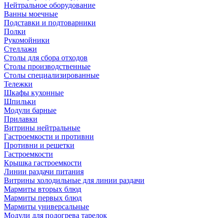
Нейтральное оборудование
Ванны моечные
Подставки и подтоварники
Полки
Рукомойники
Стеллажи
Столы для сбора отходов
Столы производственные
Столы специализированные
Тележки
Шкафы кухонные
Шпильки
Модули барные
Прилавки
Витрины нейтральные
Гастроемкости и противни
Противни и решетки
Гастроемкости
Крышка гастроемкости
Линии раздачи питания
Витрины холодильные для линии раздачи
Мармиты вторых блюд
Мармиты первых блюд
Мармиты универсальные
Модули для подогрева тарелок