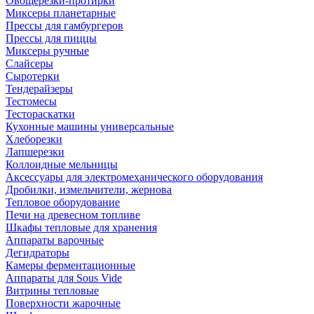
Овощерезки-протирки
Миксеры планетарные
Прессы для гамбургеров
Прессы для пиццы
Миксеры ручные
Слайсеры
Сыротерки
Тендерайзеры
Тестомесы
Тестораскатки
Кухонные машины универсальные
Хлеборезки
Лапшерезки
Коллоидные мельницы
Аксессуары для электромеханического оборудования
Дробилки, измельчители, жернова
Тепловое оборудование
Печи на древесном топливе
Шкафы тепловые для хранения
Аппараты варочные
Дегидраторы
Камеры ферментационные
Аппараты для Sous Vide
Витрины тепловые
Поверхности жарочные