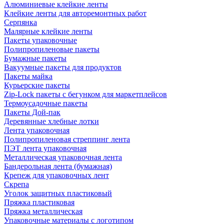
Алюминиевые клейкие ленты
Клейкие ленты для авторемонтных работ
Серпянка
Малярные клейкие ленты
Пакеты упаковочные
Полипропиленовые пакеты
Бумажные пакеты
Вакуумные пакеты для продуктов
Пакеты майка
Курьерские пакеты
Zip-Lock пакеты с бегунком для маркетплейсов
Термоусадочные пакеты
Пакеты Дой-пак
Деревянные хлебные лотки
Лента упаковочная
Полипропиленовая стреппинг лента
ПЭТ лента упаковочная
Металлическая упаковочная лента
Бандерольная лента (бумажная)
Крепеж для упаковочных лент
Скрепа
Уголок защитных пластиковый
Пряжка пластиковая
Пряжка металлическая
Упаковочные материалы с логотипом