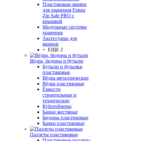
Пластиковые ящики
для хранения Futura
Zip Safe PRO с
крышкой
Модульные системы
хранения
Аксессуары для
ящиков
+ ЕЩЕ 2
Вёдра, бидоны и бутыли
Бутыли и бутылки
пластиковые
Вёдра металлические
Вёдра пластиковые
Ёмкости
строительные и
технические
Куботейнеры
Банки жестяные
Бидоны пластиковые
Банки пластиковые
Паллеты пластиковые
Пластиковые паллеты