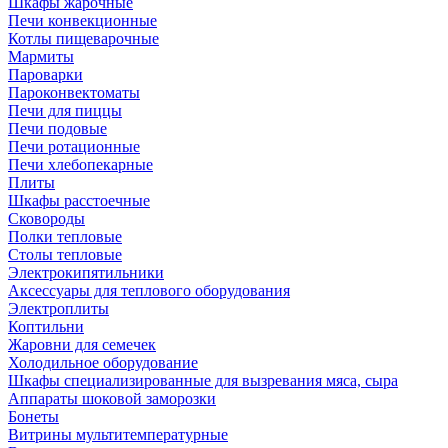
Шкафы жарочные
Печи конвекционные
Котлы пищеварочные
Мармиты
Пароварки
Пароконвектоматы
Печи для пиццы
Печи подовые
Печи ротационные
Печи хлебопекарные
Плиты
Шкафы расстоечные
Сковороды
Полки тепловые
Столы тепловые
Электрокипятильники
Аксессуары для теплового оборудования
Электроплиты
Коптильни
Жаровни для семечек
Холодильное оборудование
Шкафы специализированные для вызревания мяса, сыра
Аппараты шоковой заморозки
Бонеты
Витрины мультитемпературные