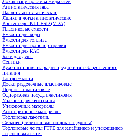
Локализация разлива жидкостей
Антистатическая тара
Паллеты антистатические
Ящики и лотки антистатические
Контейнеры KLT ESD (VDA)
Пластиковые ёмкости
Ёмкости для воды
Ёмкости для топлива
Ёмкости для транспортировки
Ёмкости для КАС
Баки для душа
Септики
Кухонный инвентарь для предприятий общественного
питания
Гастроёмкости
Доски разделочные пластиковые
Подносы пластиковые
Одноразовая посуда пластиковая
Упаковка для кейтеринга
Упаковочные материалы
Антипригарные материалы
Тефлоновая лакоткань
Силапен (силиконовые коврики и рулоны)
Тефлоновые ленты PTFE для запайщиков и упаковщиков
Тефлоновый скотч