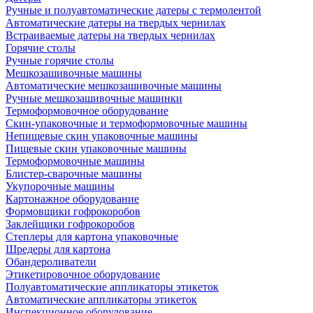
Ручные и полуавтоматические датеры с термолентой
Автоматические датеры на твердых чернилах
Встраиваемые датеры на твердых чернилах
Горячие столы
Ручные горячие столы
Мешкозашивочные машины
Автоматические мешкозашивочные машины
Ручные мешкозашивочные машинки
Термоформовочное оборудование
Скин-упаковочные и термоформовочные машины
Непищевые скин упаковочные машины
Пищевые скин упаковочные машины
Термоформовочные машины
Блистер-сварочные машины
Укупорочные машины
Картонажное оборудование
Формовщики гофрокоробов
Заклейщики гофрокоробов
Степлеры для картона упаковочные
Шредеры для картона
Обандероливатели
Этикетировочное оборудование
Полуавтоматические аппликаторы этикеток
Автоматические аппликаторы этикеток
Инспекционное оборудование