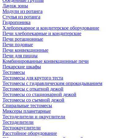
Обеденные группы
Лаунж зоны
Модули из ротанга
Стулья из ротанга
Гидропоника
Хлебопекарное и кондитерское оборудование
Печи хлебопекарные и кондитерские
Печи ротационные
Печи подовые
Печи конвекционные
Печи для пиццы
Комбинированные конвекционные печи
Пекарские шкафы
Тестомесы
Тестомесы для крутого теста
Тестомесы с гидравлическим опрокидыванием
Тестомесы с откатной дежой
Тестомесы со стационарной дежой
Тестомесы со съемной дежой
Спиральные тестомесы
Миксеры планетарные
Тестоделители и округлители
Тестоделители
Тестоокруглители
Расстойное оборудование