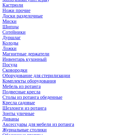
Кастрюли
Ножи прочие
Доски разделочные
Миски
Щипцы
Сотейники
Дуршлаг
Колоды
Ложки
Магнитные держатели
Инвентарь кухонный
Посуда
Сковородки
Оборудование для стерилизации
Комплекты оборудования
Мебель из ротанга
Подвесные кресла
Столы из ротанга обеденные
Кресла садовые
Шезлонги из ротанга
Зонты уличные
Диваны
Аксессуары для мебели из ротанга
Журнальные столики