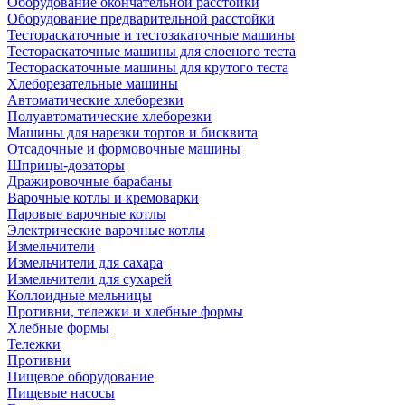
Оборудование окончательной расстойки
Оборудование предварительной расстойки
Тестораскаточные и тестозакаточные машины
Тестораскаточные машины для слоеного теста
Тестораскаточные машины для крутого теста
Хлеборезательные машины
Автоматические хлеборезки
Полуавтоматические хлеборезки
Машины для нарезки тортов и бисквита
Отсадочные и формовочные машины
Шприцы-дозаторы
Дражировочные барабаны
Варочные котлы и кремоварки
Паровые варочные котлы
Электрические варочные котлы
Измельчители
Измельчители для сахара
Измельчители для сухарей
Коллоидные мельницы
Противни, тележки и хлебные формы
Хлебные формы
Тележки
Противни
Пищевое оборудование
Пищевые насосы