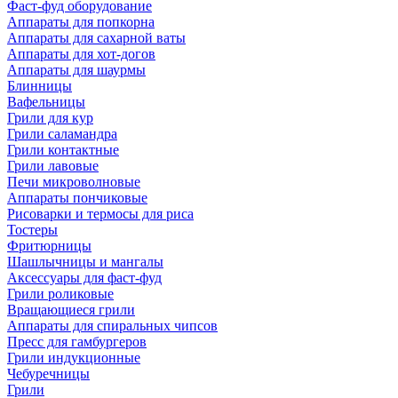
Фаст-фуд оборудование
Аппараты для попкорна
Аппараты для сахарной ваты
Аппараты для хот-догов
Аппараты для шаурмы
Блинницы
Вафельницы
Грили для кур
Грили саламандра
Грили контактные
Грили лавовые
Печи микроволновые
Аппараты пончиковые
Рисоварки и термосы для риса
Тостеры
Фритюрницы
Шашлычницы и мангалы
Аксессуары для фаст-фуд
Грили роликовые
Вращающиеся грили
Аппараты для спиральных чипсов
Пресс для гамбургеров
Грили индукционные
Чебуречницы
Грили