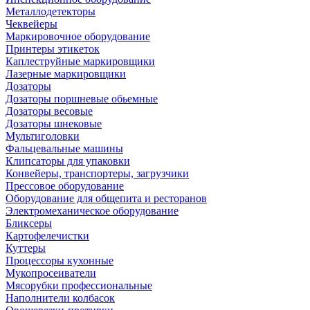
Металлодетекторы
Чеквейеры
Маркировочное оборудование
Принтеры этикеток
Каплеструйные маркировщики
Лазерные маркировщики
Дозаторы
Дозаторы поршневые обьемные
Дозаторы весовые
Дозаторы шнековые
Мультиголовки
Фальцевальные машины
Клипсаторы для упаковки
Конвейеры, транспортеры, загрузчики
Прессовое оборудование
Оборудование для общепита и ресторанов
Электромеханическое оборудование
Бликсеры
Картофелечистки
Куттеры
Процессоры кухонные
Мукопросеиватели
Мясорубки профессиональные
Наполнители колбасок