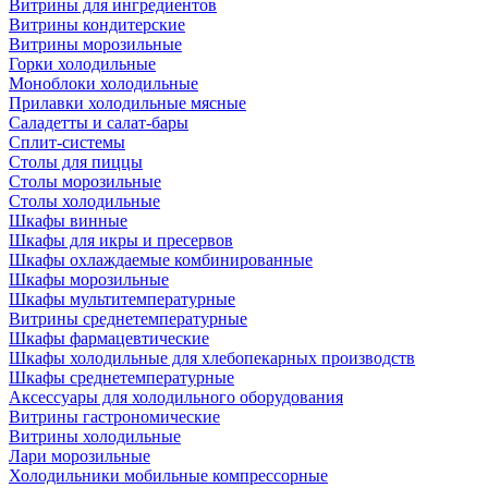
Витрины для ингредиентов
Витрины кондитерские
Витрины морозильные
Горки холодильные
Моноблоки холодильные
Прилавки холодильные мясные
Саладетты и салат-бары
Сплит-системы
Столы для пиццы
Столы морозильные
Столы холодильные
Шкафы винные
Шкафы для икры и пресервов
Шкафы охлаждаемые комбинированные
Шкафы морозильные
Шкафы мультитемпературные
Витрины среднетемпературные
Шкафы фармацевтические
Шкафы холодильные для хлебопекарных производств
Шкафы среднетемпературные
Аксессуары для холодильного оборудования
Витрины гастрономические
Витрины холодильные
Лари морозильные
Холодильники мобильные компрессорные