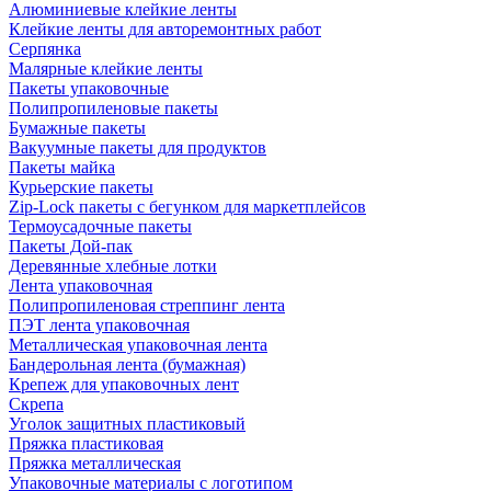
Алюминиевые клейкие ленты
Клейкие ленты для авторемонтных работ
Серпянка
Малярные клейкие ленты
Пакеты упаковочные
Полипропиленовые пакеты
Бумажные пакеты
Вакуумные пакеты для продуктов
Пакеты майка
Курьерские пакеты
Zip-Lock пакеты с бегунком для маркетплейсов
Термоусадочные пакеты
Пакеты Дой-пак
Деревянные хлебные лотки
Лента упаковочная
Полипропиленовая стреппинг лента
ПЭТ лента упаковочная
Металлическая упаковочная лента
Бандерольная лента (бумажная)
Крепеж для упаковочных лент
Скрепа
Уголок защитных пластиковый
Пряжка пластиковая
Пряжка металлическая
Упаковочные материалы с логотипом