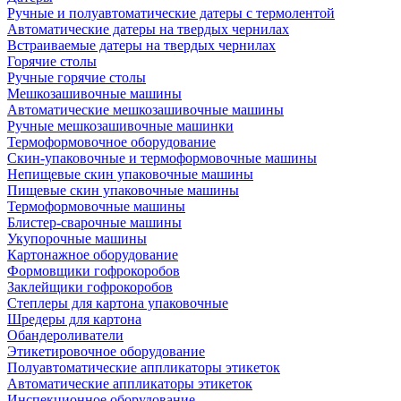
Ручные и полуавтоматические датеры с термолентой
Автоматические датеры на твердых чернилах
Встраиваемые датеры на твердых чернилах
Горячие столы
Ручные горячие столы
Мешкозашивочные машины
Автоматические мешкозашивочные машины
Ручные мешкозашивочные машинки
Термоформовочное оборудование
Скин-упаковочные и термоформовочные машины
Непищевые скин упаковочные машины
Пищевые скин упаковочные машины
Термоформовочные машины
Блистер-сварочные машины
Укупорочные машины
Картонажное оборудование
Формовщики гофрокоробов
Заклейщики гофрокоробов
Степлеры для картона упаковочные
Шредеры для картона
Обандероливатели
Этикетировочное оборудование
Полуавтоматические аппликаторы этикеток
Автоматические аппликаторы этикеток
Инспекционное оборудование