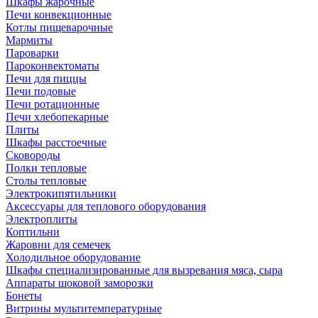
Шкафы жарочные
Печи конвекционные
Котлы пищеварочные
Мармиты
Пароварки
Пароконвектоматы
Печи для пиццы
Печи подовые
Печи ротационные
Печи хлебопекарные
Плиты
Шкафы расстоечные
Сковороды
Полки тепловые
Столы тепловые
Электрокипятильники
Аксессуары для теплового оборудования
Электроплиты
Коптильни
Жаровни для семечек
Холодильное оборудование
Шкафы специализированные для вызревания мяса, сыра
Аппараты шоковой заморозки
Бонеты
Витрины мультитемпературные