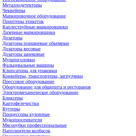
Металлодетекторы
Чеквейеры
Маркировочное оборудование
Принтеры этикеток
Каплеструйные маркировщики
Лазерные маркировщики
Дозаторы
Дозаторы поршневые обьемные
Дозаторы весовые
Дозаторы шнековые
Мультиголовки
Фальцевальные машины
Клипсаторы для упаковки
Конвейеры, транспортеры, загрузчики
Прессовое оборудование
Оборудование для общепита и ресторанов
Электромеханическое оборудование
Бликсеры
Картофелечистки
Куттеры
Процессоры кухонные
Мукопросеиватели
Мясорубки профессиональные
Наполнители колбасок