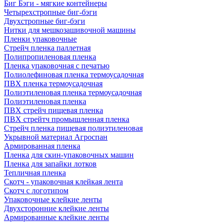
Биг Бэги - мягкие контейнеры
Четырехстропные биг-бэги
Двухстропные биг-бэги
Нитки для мешкозашивочной машины
Пленки упаковочные
Стрейч пленка паллетная
Полипропиленовая пленка
Пленка упаковочная с печатью
Полиолефиновая пленка термоусадочная
ПВХ пленка термоусадочная
Полиэтиленовая пленка термоусадочная
Полиэтиленовая пленка
ПВХ стрейч пищевая пленка
ПВХ стрейтч промышленная пленка
Стрейч пленка пищевая полиэтиленовая
Укрывной материал Агроспан
Армированная пленка
Пленка для скин-упаковочных машин
Пленка для запайки лотков
Тепличная пленка
Скотч - упаковочная клейкая лента
Скотч с логотипом
Упаковочные клейкие ленты
Двухсторонние клейкие ленты
Армированные клейкие ленты