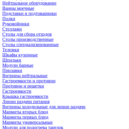
Нейтральное оборудование
Ванны моечные
Подставки и подтоварники
Полки
Рукомойники
Стеллажи
Столы для сбора отходов
Столы производственные
Столы специализированные
Тележки
Шкафы кухонные
Шпильки
Модули барные
Прилавки
Витрины нейтральные
Гастроемкости и противни
Противни и решетки
Гастроемкости
Крышка гастроемкости
Линии раздачи питания
Витрины холодильные для линии раздачи
Мармиты вторых блюд
Мармиты первых блюд
Мармиты универсальные
Модули для подогрева тарелок