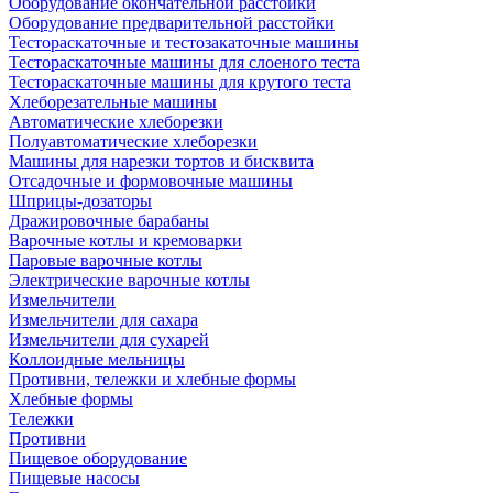
Оборудование окончательной расстойки
Оборудование предварительной расстойки
Тестораскаточные и тестозакаточные машины
Тестораскаточные машины для слоеного теста
Тестораскаточные машины для крутого теста
Хлеборезательные машины
Автоматические хлеборезки
Полуавтоматические хлеборезки
Машины для нарезки тортов и бисквита
Отсадочные и формовочные машины
Шприцы-дозаторы
Дражировочные барабаны
Варочные котлы и кремоварки
Паровые варочные котлы
Электрические варочные котлы
Измельчители
Измельчители для сахара
Измельчители для сухарей
Коллоидные мельницы
Противни, тележки и хлебные формы
Хлебные формы
Тележки
Противни
Пищевое оборудование
Пищевые насосы