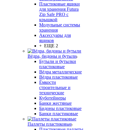
Пластиковые ящики
для хранения Futura
Zip Safe PRO с
крышкой
Модульные системы
хранения
Аксессуары для
ящиков
+ ЕЩЕ 2
Вёдра, бидоны и бутыли
Бутыли и бутылки
пластиковые
Вёдра металлические
Вёдра пластиковые
Ёмкости
строительные и
технические
Куботейнеры
Банки жестяные
Бидоны пластиковые
Банки пластиковые
Паллеты пластиковые
Пластиковые паллеты