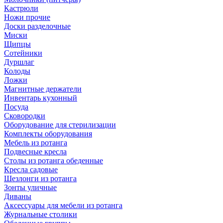
Кастрюли
Ножи прочие
Доски разделочные
Миски
Щипцы
Сотейники
Дуршлаг
Колоды
Ложки
Магнитные держатели
Инвентарь кухонный
Посуда
Сковородки
Оборудование для стерилизации
Комплекты оборудования
Мебель из ротанга
Подвесные кресла
Столы из ротанга обеденные
Кресла садовые
Шезлонги из ротанга
Зонты уличные
Диваны
Аксессуары для мебели из ротанга
Журнальные столики