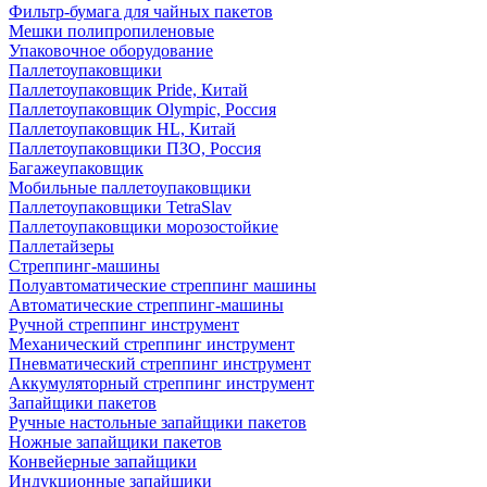
Фильтр-бумага для чайных пакетов
Мешки полипропиленовые
Упаковочное оборудование
Паллетоупаковщики
Паллетоупаковщик Pride, Китай
Паллетоупаковщик Olympic, Россия
Паллетоупаковщик HL, Китай
Паллетоупаковщики ПЗО, Россия
Багажеупаковщик
Мобильные паллетоупаковщики
Паллетоупаковщики TetraSlav
Паллетоупаковщики морозостойкие
Паллетайзеры
Стреппинг-машины
Полуавтоматические стреппинг машины
Автоматические стреппинг-машины
Ручной стреппинг инструмент
Механический стреппинг инструмент
Пневматический стреппинг инструмент
Аккумуляторный стреппинг инструмент
Запайщики пакетов
Ручные настольные запайщики пакетов
Ножные запайщики пакетов
Конвейерные запайщики
Индукционные запайщики