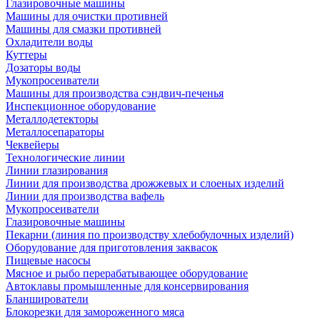
Глазировочные машины
Машины для очистки противней
Машины для смазки противней
Охладители воды
Куттеры
Дозаторы воды
Мукопросеиватели
Машины для производства сэндвич-печенья
Инспекционное оборудование
Металлодетекторы
Металлосепараторы
Чеквейеры
Технологические линии
Линии глазирования
Линии для производства дрожжевых и слоеных изделий
Линии для производства вафель
Мукопросеиватели
Глазировочные машины
Пекарни (линия по производству хлебобулочных изделий)
Оборудование для приготовления заквасок
Пищевые насосы
Мясное и рыбо перерабатывающее оборудование
Автоклавы промышленные для консервирования
Бланширователи
Блокорезки для замороженного мяса