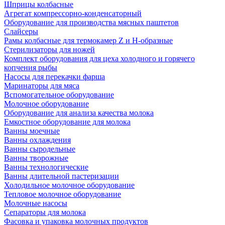
Шприцы колбасные
Агрегат компрессорно-конденсаторный
Оборудование для производства мясных паштетов
Слайсеры
Рамы колбасные для термокамер Z и H-образные
Стерилизаторы для ножей
Комплект оборудования для цеха холодного и горячего
копчения рыбы
Насосы для перекачки фарша
Маринаторы для мяса
Вспомогательное оборудование
Молочное оборудование
Оборудование для анализа качества молока
Емкостное оборудование для молока
Ванны моечные
Ванны охлаждения
Ванны сыродельные
Ванны творожные
Ванны технологические
Ванны длительной пастеризации
Холодильное молочное оборудование
Тепловое молочное оборудование
Молочные насосы
Сепараторы для молока
Фасовка и упаковка молочных продуктов