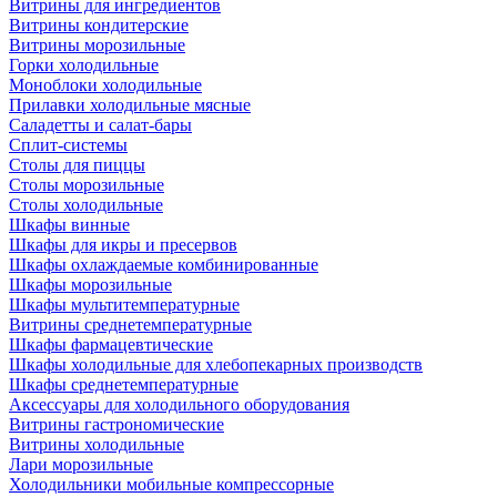
Витрины для ингредиентов
Витрины кондитерские
Витрины морозильные
Горки холодильные
Моноблоки холодильные
Прилавки холодильные мясные
Саладетты и салат-бары
Сплит-системы
Столы для пиццы
Столы морозильные
Столы холодильные
Шкафы винные
Шкафы для икры и пресервов
Шкафы охлаждаемые комбинированные
Шкафы морозильные
Шкафы мультитемпературные
Витрины среднетемпературные
Шкафы фармацевтические
Шкафы холодильные для хлебопекарных производств
Шкафы среднетемпературные
Аксессуары для холодильного оборудования
Витрины гастрономические
Витрины холодильные
Лари морозильные
Холодильники мобильные компрессорные