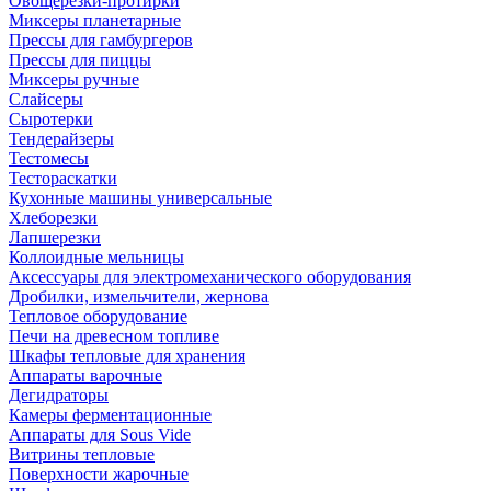
Овощерезки-протирки
Миксеры планетарные
Прессы для гамбургеров
Прессы для пиццы
Миксеры ручные
Слайсеры
Сыротерки
Тендерайзеры
Тестомесы
Тестораскатки
Кухонные машины универсальные
Хлеборезки
Лапшерезки
Коллоидные мельницы
Аксессуары для электромеханического оборудования
Дробилки, измельчители, жернова
Тепловое оборудование
Печи на древесном топливе
Шкафы тепловые для хранения
Аппараты варочные
Дегидраторы
Камеры ферментационные
Аппараты для Sous Vide
Витрины тепловые
Поверхности жарочные