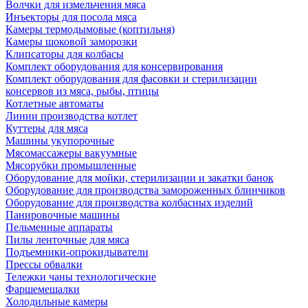
Волчки для измельчения мяса
Инъекторы для посола мяса
Камеры термодымовые (коптильня)
Камеры шоковой заморозки
Клипсаторы для колбасы
Комплект оборудования для консервирования
Комплект оборудования для фасовки и стерилизации
консервов из мяса, рыбы, птицы
Котлетные автоматы
Линии производства котлет
Куттеры для мяса
Машины укупорочные
Мясомассажеры вакуумные
Мясорубки промышленные
Оборудование для мойки, стерилизации и закатки банок
Оборудование для производства замороженных блинчиков
Оборудование для производства колбасных изделий
Панировочные машины
Пельменные аппараты
Пилы ленточные для мяса
Подъемники-опрокидыватели
Прессы обвалки
Тележки чаны технологические
Фаршемешалки
Холодильные камеры