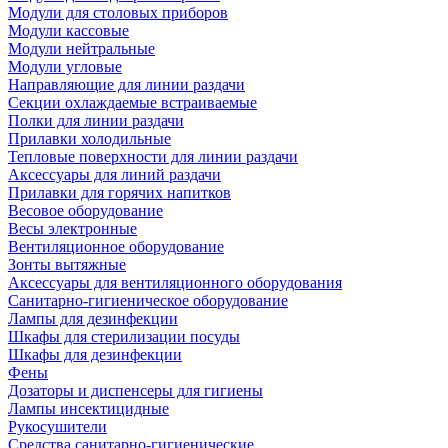
Модули для столовых приборов
Модули кассовые
Модули нейтральные
Модули угловые
Направляющие для линии раздачи
Секции охлаждаемые встраиваемые
Полки для линии раздачи
Прилавки холодильные
Тепловые поверхности для линии раздачи
Аксессуары для линий раздачи
Прилавки для горячих напитков
Весовое оборудование
Весы электронные
Вентиляционное оборудование
Зонты вытяжные
Аксессуары для вентиляционного оборудования
Санитарно-гигиеническое оборудование
Лампы для дезинфекции
Шкафы для стерилизации посуды
Шкафы для дезинфекции
Фены
Дозаторы и диспенсеры для гигиены
Лампы инсектицидные
Рукосушители
Средства санитарно-гигиенические