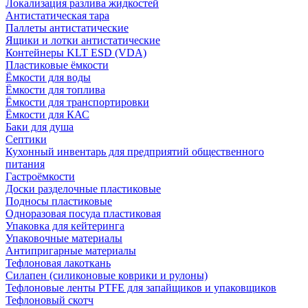
Локализация разлива жидкостей
Антистатическая тара
Паллеты антистатические
Ящики и лотки антистатические
Контейнеры KLT ESD (VDA)
Пластиковые ёмкости
Ёмкости для воды
Ёмкости для топлива
Ёмкости для транспортировки
Ёмкости для КАС
Баки для душа
Септики
Кухонный инвентарь для предприятий общественного
питания
Гастроёмкости
Доски разделочные пластиковые
Подносы пластиковые
Одноразовая посуда пластиковая
Упаковка для кейтеринга
Упаковочные материалы
Антипригарные материалы
Тефлоновая лакоткань
Силапен (силиконовые коврики и рулоны)
Тефлоновые ленты PTFE для запайщиков и упаковщиков
Тефлоновый скотч