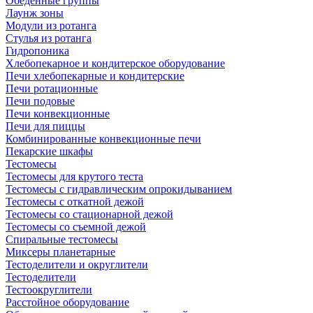
Обеденные группы
Лаунж зоны
Модули из ротанга
Стулья из ротанга
Гидропоника
Хлебопекарное и кондитерское оборудование
Печи хлебопекарные и кондитерские
Печи ротационные
Печи подовые
Печи конвекционные
Печи для пиццы
Комбинированные конвекционные печи
Пекарские шкафы
Тестомесы
Тестомесы для крутого теста
Тестомесы с гидравлическим опрокидыванием
Тестомесы с откатной дежой
Тестомесы со стационарной дежой
Тестомесы со съемной дежой
Спиральные тестомесы
Миксеры планетарные
Тестоделители и округлители
Тестоделители
Тестоокруглители
Расстойное оборудование