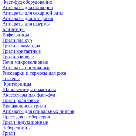
Фаст-фуд оборудование
Аппараты для попкорна
Аппараты для сахарной ваты
Аппараты для хот-догов
Аппараты для шаурмы
Блинницы
Вафельницы
Грили для кур
Грили саламандра
Грили контактные
Грили лавовые
Печи микроволновые
Аппараты пончиковые
Рисоварки и термосы для риса
Тостеры
Фритюрницы
Шашлычницы и мангалы
Аксессуары для фаст-фуд
Грили роликовые
Вращающиеся грили
Аппараты для спиральных чипсов
Пресс для гамбургеров
Грили индукционные
Чебуречницы
Грили