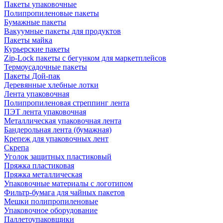
Пакеты упаковочные
Полипропиленовые пакеты
Бумажные пакеты
Вакуумные пакеты для продуктов
Пакеты майка
Курьерские пакеты
Zip-Lock пакеты с бегунком для маркетплейсов
Термоусадочные пакеты
Пакеты Дой-пак
Деревянные хлебные лотки
Лента упаковочная
Полипропиленовая стреппинг лента
ПЭТ лента упаковочная
Металлическая упаковочная лента
Бандерольная лента (бумажная)
Крепеж для упаковочных лент
Скрепа
Уголок защитных пластиковый
Пряжка пластиковая
Пряжка металлическая
Упаковочные материалы с логотипом
Фильтр-бумага для чайных пакетов
Мешки полипропиленовые
Упаковочное оборудование
Паллетоупаковщики