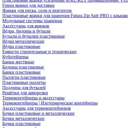
Пластиковые ящики усиленные R/RL-KLT промышленные VD
Futura ящики для доставки
Ящики для песка, соли и реагентов
Пластиковые ящики для хранения Futura Zip Safe PRO с крышк
Модульные системы хранения
Аксессуары для ящиков
Вёдра, бидоны и бутыли
Бутыли и бутылки пластиковые
Вёдра металлические
Вёдра пластиковые
Ёмкости строительные и технические
Куботейнеры
Банки жестяные
Бидоны пластиковые
Банки пластиковые
Паллеты пластиковые
Пластиковые паллеты
Поддоны для бутылей
Решётки для заморозки
Термоконтейнеры и аксессуары
Термоконтейнеры | Изотермические контейнеры
Аксессуары для термоконтейнеров
Бочки пластиковые и металлические
Бочки металлические
Бочки пластиковые