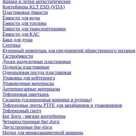
Ящики и лотки антистатические
Контейнеры KLT ESD (VDA)
Пластиковые ёмкости
Ёмкости для воды
Ёмкости для топлива
Ёмкости для транспортировки
Ёмкости для КАС
Баки для душа
Септики
Кухонный инвентарь для предприятий общественного питания
Гастроёмкости
Доски разделочные пластиковые
Подносы пластиковые
Одноразовая посуда пластиковая
Упаковка для кейтеринга
Упаковочные материалы
Антипригарные материалы
Тефлоновая лакоткань
Силапен (силиконовые коврики и рулоны)
Тефлоновые ленты PTFE для запайщиков и упаковщиков
Тефлоновый скотч
Биг Бэги - мягкие контейнеры
Четырехстропные биг-бэги
Двухстропные биг-бэги
Нитки для мешкозашивочной машины