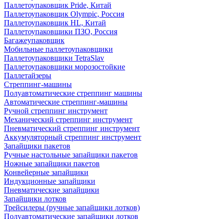
Паллетоупаковщик Pride, Китай
Паллетоупаковщик Olympic, Россия
Паллетоупаковщик HL, Китай
Паллетоупаковщики ПЗО, Россия
Багажеупаковщик
Мобильные паллетоупаковщики
Паллетоупаковщики TetraSlav
Паллетоупаковщики морозостойкие
Паллетайзеры
Стреппинг-машины
Полуавтоматические стреппинг машины
Автоматические стреппинг-машины
Ручной стреппинг инструмент
Механический стреппинг инструмент
Пневматический стреппинг инструмент
Аккумуляторный стреппинг инструмент
Запайщики пакетов
Ручные настольные запайщики пакетов
Ножные запайщики пакетов
Конвейерные запайщики
Индукционные запайщики
Пневматические запайщики
Запайщики лотков
Трейсилеры (ручные запайщики лотков)
Полуавтоматические запайщики лотков