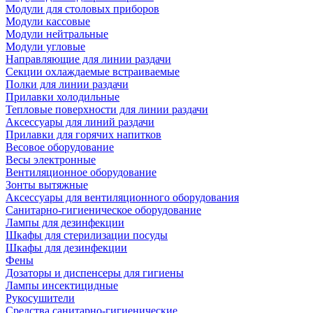
Модули для столовых приборов
Модули кассовые
Модули нейтральные
Модули угловые
Направляющие для линии раздачи
Секции охлаждаемые встраиваемые
Полки для линии раздачи
Прилавки холодильные
Тепловые поверхности для линии раздачи
Аксессуары для линий раздачи
Прилавки для горячих напитков
Весовое оборудование
Весы электронные
Вентиляционное оборудование
Зонты вытяжные
Аксессуары для вентиляционного оборудования
Санитарно-гигиеническое оборудование
Лампы для дезинфекции
Шкафы для стерилизации посуды
Шкафы для дезинфекции
Фены
Дозаторы и диспенсеры для гигиены
Лампы инсектицидные
Рукосушители
Средства санитарно-гигиенические