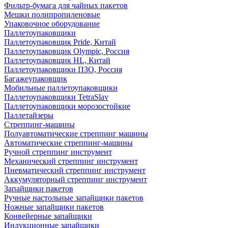
Фильтр-бумага для чайных пакетов
Мешки полипропиленовые
Упаковочное оборудование
Паллетоупаковщики
Паллетоупаковщик Pride, Китай
Паллетоупаковщик Olympic, Россия
Паллетоупаковщик HL, Китай
Паллетоупаковщики ПЗО, Россия
Багажеупаковщик
Мобильные паллетоупаковщики
Паллетоупаковщики TetraSlav
Паллетоупаковщики морозостойкие
Паллетайзеры
Стреппинг-машины
Полуавтоматические стреппинг машины
Автоматические стреппинг-машины
Ручной стреппинг инструмент
Механический стреппинг инструмент
Пневматический стреппинг инструмент
Аккумуляторный стреппинг инструмент
Запайщики пакетов
Ручные настольные запайщики пакетов
Ножные запайщики пакетов
Конвейерные запайщики
Индукционные запайщики