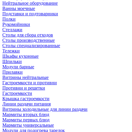
Нейтральное оборудование
Ванны моечные
Подставки и подтоварники
Полки
Рукомойники
Стеллажи
Столы для сбора отходов
Столы производственные
Столы специализированные
Тележки
Шкафы кухонные
Шпильки
Модули барные
Прилавки
Витрины нейтральные
Гастроемкости и противни
Противни и решетки
Гастроемкости
Крышка гастроемкости
Линии раздачи питания
Витрины холодильные для линии раздачи
Мармиты вторых блюд
Мармиты первых блюд
Мармиты универсальные
Модули для подогрева тарелок