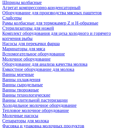
Шприцы колбасные
Агрегат компрессорно-конденсаторный
Оборудование для производства мясных паштетов
Слайсеры
Рамы колбасные для термокамер Z и H-образные
Стерилизаторы для ножей
Комплект оборудования для цеха холодного и горячего
копчения рыбы
Насосы для перекачки фарша
Маринаторы для мяса
Вспомогательное оборудование
Молочное оборудование
Оборудование для анализа качества молока
Емкостное оборудование для молока
Ванны моечные
Ванны охлаждения
Ванны сыродельные
Ванны творожные
Ванны технологические
Ванны длительной пастеризации
Холодильное молочное оборудование
Тепловое молочное оборудование
Молочные насосы
Сепараторы для молока
Фасовка и упаковка молочных продуктов