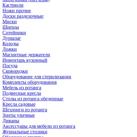
Кастрюли
Ножи прочие
Доски разделочные
Миски
Щипцы
Сотейники
Дуршлаг
Колоды
Ложки
Магнитные держатели
Инвентарь кухонный
Посуда
Сковородки
Оборудование для стерилизации
Комплекты оборудования
Мебель из ротанга
Подвесные кресла
Столы из ротанга обеденные
Кресла садовые
Шезлонги из ротанга
Зонты уличные
Диваны
Аксессуары для мебели из ротанга
Журнальные столики