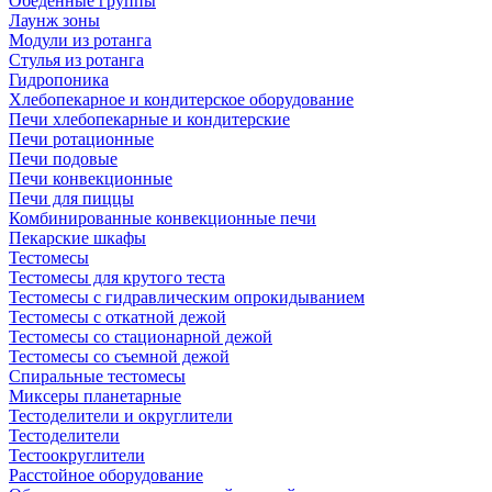
Обеденные группы
Лаунж зоны
Модули из ротанга
Стулья из ротанга
Гидропоника
Хлебопекарное и кондитерское оборудование
Печи хлебопекарные и кондитерские
Печи ротационные
Печи подовые
Печи конвекционные
Печи для пиццы
Комбинированные конвекционные печи
Пекарские шкафы
Тестомесы
Тестомесы для крутого теста
Тестомесы с гидравлическим опрокидыванием
Тестомесы с откатной дежой
Тестомесы со стационарной дежой
Тестомесы со съемной дежой
Спиральные тестомесы
Миксеры планетарные
Тестоделители и округлители
Тестоделители
Тестоокруглители
Расстойное оборудование