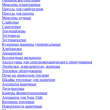
Овощерезки-протирки
Миксеры планетарные
Прессы для гамбургеров
Прессы для пиццы
Миксеры ручные
Слайсеры
Сыротерки
Тендерайзеры
Тестомесы
Тестораскатки
Кухонные машины универсальные
Хлеборезки
Лапшерезки
Коллоидные мельницы
Аксессуары для электромеханического оборудования
Дробилки, измельчители, жернова
Тепловое оборудование
Печи на древесном топливе
Шкафы тепловые для хранения
Аппараты варочные
Дегидраторы
Камеры ферментационные
Аппараты для Sous Vide
Витрины тепловые
Поверхности жарочные