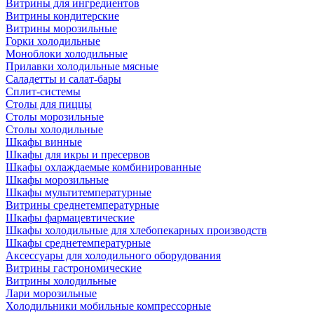
Витрины для ингредиентов
Витрины кондитерские
Витрины морозильные
Горки холодильные
Моноблоки холодильные
Прилавки холодильные мясные
Саладетты и салат-бары
Сплит-системы
Столы для пиццы
Столы морозильные
Столы холодильные
Шкафы винные
Шкафы для икры и пресервов
Шкафы охлаждаемые комбинированные
Шкафы морозильные
Шкафы мультитемпературные
Витрины среднетемпературные
Шкафы фармацевтические
Шкафы холодильные для хлебопекарных производств
Шкафы среднетемпературные
Аксессуары для холодильного оборудования
Витрины гастрономические
Витрины холодильные
Лари морозильные
Холодильники мобильные компрессорные