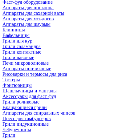
Фаст-фуд оборудование
Аппараты для попкорна
Аппараты для сахарной ваты
Аппараты для хот-догов
Аппараты для шаурмы
Блинницы
Вафельницы
Грили для кур
Грили саламандра
Грили контактные
Грили лавовые
Печи микроволновые
Аппараты пончиковые
Рисоварки и термосы для риса
Тостеры
Фритюрницы
Шашлычницы и мангалы
Аксессуары для фаст-фуд
Грили роликовые
Вращающиеся грили
Аппараты для спиральных чипсов
Пресс для гамбургеров
Грили индукционные
Чебуречницы
Грили