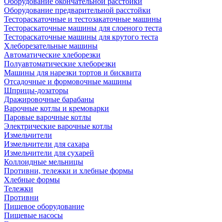
Оборудование окончательной расстойки
Оборудование предварительной расстойки
Тестораскаточные и тестозакаточные машины
Тестораскаточные машины для слоеного теста
Тестораскаточные машины для крутого теста
Хлеборезательные машины
Автоматические хлеборезки
Полуавтоматические хлеборезки
Машины для нарезки тортов и бисквита
Отсадочные и формовочные машины
Шприцы-дозаторы
Дражировочные барабаны
Варочные котлы и кремоварки
Паровые варочные котлы
Электрические варочные котлы
Измельчители
Измельчители для сахара
Измельчители для сухарей
Коллоидные мельницы
Противни, тележки и хлебные формы
Хлебные формы
Тележки
Противни
Пищевое оборудование
Пищевые насосы