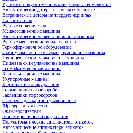
Ручные и полуавтоматические датеры с термолентой
Автоматические датеры на твердых чернилах
Встраиваемые датеры на твердых чернилах
Горячие столы
Ручные горячие столы
Мешкозашивочные машины
Автоматические мешкозашивочные машины
Ручные мешкозашивочные машинки
Термоформовочное оборудование
Скин-упаковочные и термоформовочные машины
Непищевые скин упаковочные машины
Пищевые скин упаковочные машины
Термоформовочные машины
Блистер-сварочные машины
Укупорочные машины
Картонажное оборудование
Формовщики гофрокоробов
Заклейщики гофрокоробов
Степлеры для картона упаковочные
Шредеры для картона
Обандероливатели
Этикетировочное оборудование
Полуавтоматические аппликаторы этикеток
Автоматические аппликаторы этикеток
Инспекционное оборудование