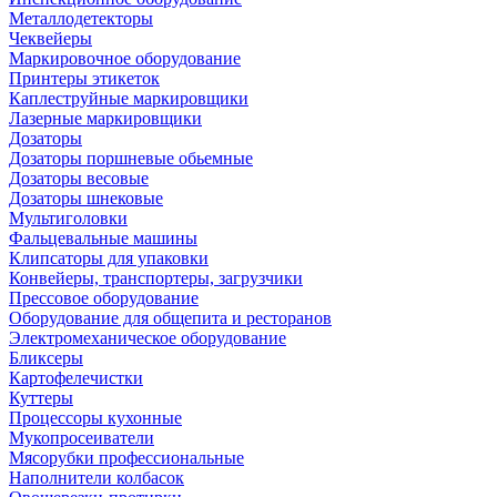
Металлодетекторы
Чеквейеры
Маркировочное оборудование
Принтеры этикеток
Каплеструйные маркировщики
Лазерные маркировщики
Дозаторы
Дозаторы поршневые обьемные
Дозаторы весовые
Дозаторы шнековые
Мультиголовки
Фальцевальные машины
Клипсаторы для упаковки
Конвейеры, транспортеры, загрузчики
Прессовое оборудование
Оборудование для общепита и ресторанов
Электромеханическое оборудование
Бликсеры
Картофелечистки
Куттеры
Процессоры кухонные
Мукопросеиватели
Мясорубки профессиональные
Наполнители колбасок