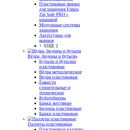
Пластиковые ящики
для хранения Futura
Zip Safe PRO с
крышкой
Модульные системы
хранения
Аксессуары для
ящиков
+ ЕЩЕ 2
Вёдра, бидоны и бутыли
Бутыли и бутылки
пластиковые
Вёдра металлические
Вёдра пластиковые
Ёмкости
строительные и
технические
Куботейнеры
Банки жестяные
Бидоны пластиковые
Банки пластиковые
Паллеты пластиковые
Пластиковые паллеты