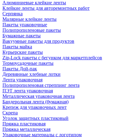
Алюминиевые клейкие ленты
Клейкие ленты для авторемонтных работ
Серпянка
Малярные клейкие ленты
Пакеты упаковочные
Полипропиленовые пакеты
Бумажные пакеты
Вакуумные пакеты для продуктов
Пакеты майка
Курьерские пакеты
Zip-Lock пакеты с бегунком для маркетплейсов
Термоусадочные пакеты
Пакеты Дой-пак
Деревянные хлебные лотки
Лента упаковочная
Полипропиленовая стреппинг лента
ПЭТ лента упаковочная
Металлическая упаковочная лента
Бандерольная лента (бумажная)
Крепеж для упаковочных лент
Скрепа
Уголок защитных пластиковый
Пряжка пластиковая
Пряжка металлическая
Упаковочные материалы с логотипом