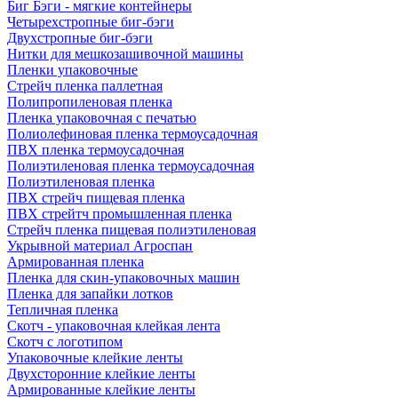
Биг Бэги - мягкие контейнеры
Четырехстропные биг-бэги
Двухстропные биг-бэги
Нитки для мешкозашивочной машины
Пленки упаковочные
Стрейч пленка паллетная
Полипропиленовая пленка
Пленка упаковочная с печатью
Полиолефиновая пленка термоусадочная
ПВХ пленка термоусадочная
Полиэтиленовая пленка термоусадочная
Полиэтиленовая пленка
ПВХ стрейч пищевая пленка
ПВХ стрейтч промышленная пленка
Стрейч пленка пищевая полиэтиленовая
Укрывной материал Агроспан
Армированная пленка
Пленка для скин-упаковочных машин
Пленка для запайки лотков
Тепличная пленка
Скотч - упаковочная клейкая лента
Скотч с логотипом
Упаковочные клейкие ленты
Двухсторонние клейкие ленты
Армированные клейкие ленты