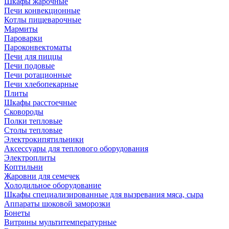
Шкафы жарочные
Печи конвекционные
Котлы пищеварочные
Мармиты
Пароварки
Пароконвектоматы
Печи для пиццы
Печи подовые
Печи ротационные
Печи хлебопекарные
Плиты
Шкафы расстоечные
Сковороды
Полки тепловые
Столы тепловые
Электрокипятильники
Аксессуары для теплового оборудования
Электроплиты
Коптильни
Жаровни для семечек
Холодильное оборудование
Шкафы специализированные для вызревания мяса, сыра
Аппараты шоковой заморозки
Бонеты
Витрины мультитемпературные