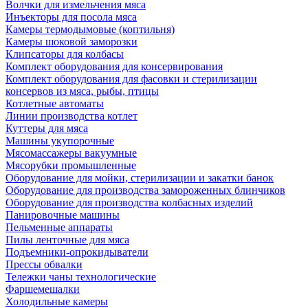
Волчки для измельчения мяса
Инъекторы для посола мяса
Камеры термодымовые (коптильня)
Камеры шоковой заморозки
Клипсаторы для колбасы
Комплект оборудования для консервирования
Комплект оборудования для фасовки и стерилизации
консервов из мяса, рыбы, птицы
Котлетные автоматы
Линии производства котлет
Куттеры для мяса
Машины укупорочные
Мясомассажеры вакуумные
Мясорубки промышленные
Оборудование для мойки, стерилизации и закатки банок
Оборудование для производства замороженных блинчиков
Оборудование для производства колбасных изделий
Панировочные машины
Пельменные аппараты
Пилы ленточные для мяса
Подъемники-опрокидыватели
Прессы обвалки
Тележки чаны технологические
Фаршемешалки
Холодильные камеры