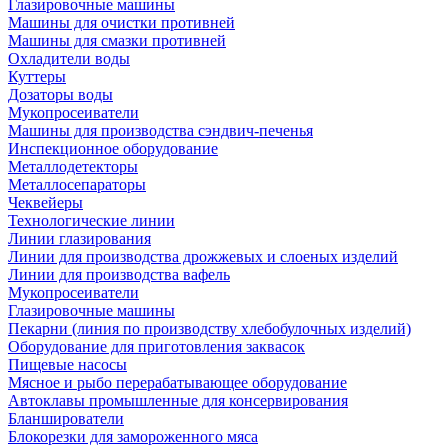
Глазировочные машины
Машины для очистки противней
Машины для смазки противней
Охладители воды
Куттеры
Дозаторы воды
Мукопросеиватели
Машины для производства сэндвич-печенья
Инспекционное оборудование
Металлодетекторы
Металлосепараторы
Чеквейеры
Технологические линии
Линии глазирования
Линии для производства дрожжевых и слоеных изделий
Линии для производства вафель
Мукопросеиватели
Глазировочные машины
Пекарни (линия по производству хлебобулочных изделий)
Оборудование для приготовления заквасок
Пищевые насосы
Мясное и рыбо перерабатывающее оборудование
Автоклавы промышленные для консервирования
Бланширователи
Блокорезки для замороженного мяса