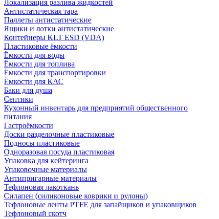
Локализация разлива жидкостей
Антистатическая тара
Паллеты антистатические
Ящики и лотки антистатические
Контейнеры KLT ESD (VDA)
Пластиковые ёмкости
Ёмкости для воды
Ёмкости для топлива
Ёмкости для транспортировки
Ёмкости для КАС
Баки для душа
Септики
Кухонный инвентарь для предприятий общественного
питания
Гастроёмкости
Доски разделочные пластиковые
Подносы пластиковые
Одноразовая посуда пластиковая
Упаковка для кейтеринга
Упаковочные материалы
Антипригарные материалы
Тефлоновая лакоткань
Силапен (силиконовые коврики и рулоны)
Тефлоновые ленты PTFE для запайщиков и упаковщиков
Тефлоновый скотч