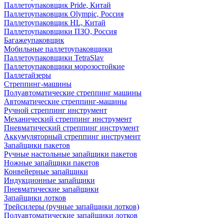
Паллетоупаковщик Pride, Китай
Паллетоупаковщик Olympic, Россия
Паллетоупаковщик HL, Китай
Паллетоупаковщики ПЗО, Россия
Багажеупаковщик
Мобильные паллетоупаковщики
Паллетоупаковщики TetraSlav
Паллетоупаковщики морозостойкие
Паллетайзеры
Стреппинг-машины
Полуавтоматические стреппинг машины
Автоматические стреппинг-машины
Ручной стреппинг инструмент
Механический стреппинг инструмент
Пневматический стреппинг инструмент
Аккумуляторный стреппинг инструмент
Запайщики пакетов
Ручные настольные запайщики пакетов
Ножные запайщики пакетов
Конвейерные запайщики
Индукционные запайщики
Пневматические запайщики
Запайщики лотков
Трейсилеры (ручные запайщики лотков)
Полуавтоматические запайщики лотков