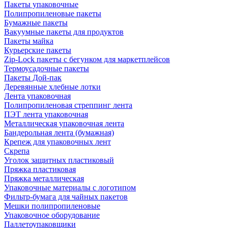
Пакеты упаковочные
Полипропиленовые пакеты
Бумажные пакеты
Вакуумные пакеты для продуктов
Пакеты майка
Курьерские пакеты
Zip-Lock пакеты с бегунком для маркетплейсов
Термоусадочные пакеты
Пакеты Дой-пак
Деревянные хлебные лотки
Лента упаковочная
Полипропиленовая стреппинг лента
ПЭТ лента упаковочная
Металлическая упаковочная лента
Бандерольная лента (бумажная)
Крепеж для упаковочных лент
Скрепа
Уголок защитных пластиковый
Пряжка пластиковая
Пряжка металлическая
Упаковочные материалы с логотипом
Фильтр-бумага для чайных пакетов
Мешки полипропиленовые
Упаковочное оборудование
Паллетоупаковщики