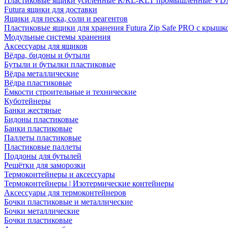
Пластиковые ящики усиленные R/RL-KLT промышленные VD
Futura ящики для доставки
Ящики для песка, соли и реагентов
Пластиковые ящики для хранения Futura Zip Safe PRO с крышк
Модульные системы хранения
Аксессуары для ящиков
Вёдра, бидоны и бутыли
Бутыли и бутылки пластиковые
Вёдра металлические
Вёдра пластиковые
Ёмкости строительные и технические
Куботейнеры
Банки жестяные
Бидоны пластиковые
Банки пластиковые
Паллеты пластиковые
Пластиковые паллеты
Поддоны для бутылей
Решётки для заморозки
Термоконтейнеры и аксессуары
Термоконтейнеры | Изотермические контейнеры
Аксессуары для термоконтейнеров
Бочки пластиковые и металлические
Бочки металлические
Бочки пластиковые