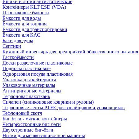
Ящики и лотки антистатические
Контейнеры KLT ESD (VDA)
Пластиковые ёмкости
Ёмкости для воды
Ёмкости для топлива
Ёмкости для транспортировки
Ёмкости для КАС
Баки для душа
Септики
Кухонный инвентарь для предприятий общественного питания
Гастроёмкости
Доски разделочные пластиковые
Подносы пластиковые
Одноразовая посуда пластиковая
Упаковка для кейтеринга
Упаковочные материалы
Антипригарные материалы
Тефлоновая лакоткань
Силапен (силиконовые коврики и рулоны)
Тефлоновые ленты PTFE для запайщиков и упаковщиков
Тефлоновый скотч
Биг Бэги - мягкие контейнеры
Четырехстропные биг-бэги
Двухстропные биг-бэги
Нитки для мешкозашивочной машины