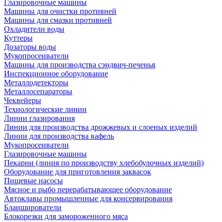
Глазировочные машины
Машины для очистки противней
Машины для смазки противней
Охладители воды
Куттеры
Дозаторы воды
Мукопросеиватели
Машины для производства сэндвич-печенья
Инспекционное оборудование
Металлодетекторы
Металлосепараторы
Чеквейеры
Технологические линии
Линии глазирования
Линии для производства дрожжевых и слоеных изделий
Линии для производства вафель
Мукопросеиватели
Глазировочные машины
Пекарни (линия по производству хлебобулочных изделий)
Оборудование для приготовления заквасок
Пищевые насосы
Мясное и рыбо перерабатывающее оборудование
Автоклавы промышленные для консервирования
Бланширователи
Блокорезки для замороженного мяса