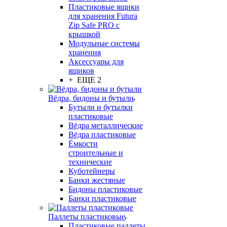
Пластиковые ящики
для хранения Futura
Zip Safe PRO с
крышкой
Модульные системы
хранения
Аксессуары для
ящиков
+ ЕЩЕ 2
Вёдра, бидоны и бутыли
Бутыли и бутылки
пластиковые
Вёдра металлические
Вёдра пластиковые
Ёмкости
строительные и
технические
Куботейнеры
Банки жестяные
Бидоны пластиковые
Банки пластиковые
Паллеты пластиковые
Пластиковые паллеты