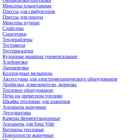
Овощерезки-протирки
Миксеры планетарные
Прессы для гамбургеров
Прессы для пиццы
Миксеры ручные
Слайсеры
Сыротерки
Тендерайзеры
Тестомесы
Тестораскатки
Кухонные машины универсальные
Хлеборезки
Лапшерезки
Коллоидные мельницы
Аксессуары для электромеханического оборудования
Дробилки, измельчители, жернова
Тепловое оборудование
Печи на древесном топливе
Шкафы тепловые для хранения
Аппараты варочные
Дегидраторы
Камеры ферментационные
Аппараты для Sous Vide
Витрины тепловые
Поверхности жарочные