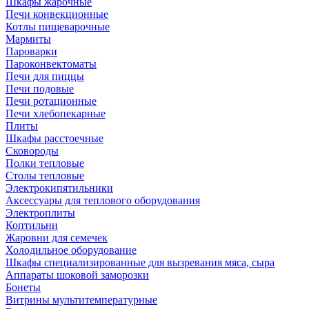
Шкафы жарочные
Печи конвекционные
Котлы пищеварочные
Мармиты
Пароварки
Пароконвектоматы
Печи для пиццы
Печи подовые
Печи ротационные
Печи хлебопекарные
Плиты
Шкафы расстоечные
Сковороды
Полки тепловые
Столы тепловые
Электрокипятильники
Аксессуары для теплового оборудования
Электроплиты
Коптильни
Жаровни для семечек
Холодильное оборудование
Шкафы специализированные для вызревания мяса, сыра
Аппараты шоковой заморозки
Бонеты
Витрины мультитемпературные