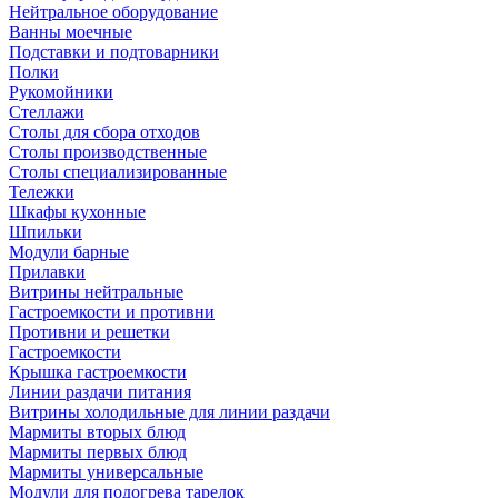
Нейтральное оборудование
Ванны моечные
Подставки и подтоварники
Полки
Рукомойники
Стеллажи
Столы для сбора отходов
Столы производственные
Столы специализированные
Тележки
Шкафы кухонные
Шпильки
Модули барные
Прилавки
Витрины нейтральные
Гастроемкости и противни
Противни и решетки
Гастроемкости
Крышка гастроемкости
Линии раздачи питания
Витрины холодильные для линии раздачи
Мармиты вторых блюд
Мармиты первых блюд
Мармиты универсальные
Модули для подогрева тарелок