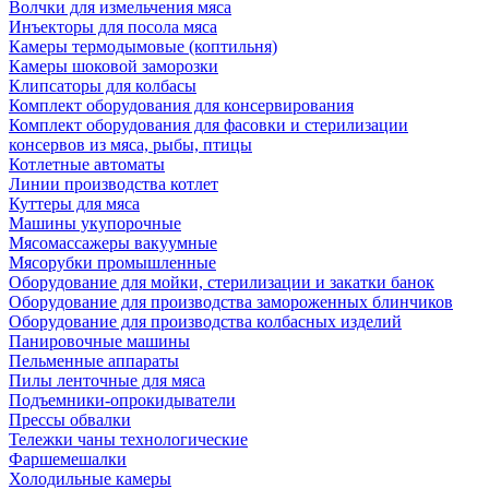
Волчки для измельчения мяса
Инъекторы для посола мяса
Камеры термодымовые (коптильня)
Камеры шоковой заморозки
Клипсаторы для колбасы
Комплект оборудования для консервирования
Комплект оборудования для фасовки и стерилизации
консервов из мяса, рыбы, птицы
Котлетные автоматы
Линии производства котлет
Куттеры для мяса
Машины укупорочные
Мясомассажеры вакуумные
Мясорубки промышленные
Оборудование для мойки, стерилизации и закатки банок
Оборудование для производства замороженных блинчиков
Оборудование для производства колбасных изделий
Панировочные машины
Пельменные аппараты
Пилы ленточные для мяса
Подъемники-опрокидыватели
Прессы обвалки
Тележки чаны технологические
Фаршемешалки
Холодильные камеры