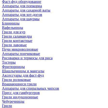
Фаст-фуд оборудование
Аппараты для попкорна
Аппараты для сахарной ваты
Аппараты для хот-догов
Аппараты для шаурмы
Блинницы
Вафельницы
Грили для кур
Грили саламандра
Грили контактные
Грили лавовые
Печи микроволновые
Аппараты пончиковые
Рисоварки и термосы для риса
Тостеры
Фритюрницы
Шашлычницы и мангалы
Аксессуары для фаст-фуд
Грили роликовые
Вращающиеся грили
Аппараты для спиральных чипсов
Пресс для гамбургеров
Грили индукционные
Чебуречницы
Грили