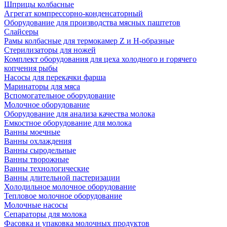
Шприцы колбасные
Агрегат компрессорно-конденсаторный
Оборудование для производства мясных паштетов
Слайсеры
Рамы колбасные для термокамер Z и H-образные
Стерилизаторы для ножей
Комплект оборудования для цеха холодного и горячего
копчения рыбы
Насосы для перекачки фарша
Маринаторы для мяса
Вспомогательное оборудование
Молочное оборудование
Оборудование для анализа качества молока
Емкостное оборудование для молока
Ванны моечные
Ванны охлаждения
Ванны сыродельные
Ванны творожные
Ванны технологические
Ванны длительной пастеризации
Холодильное молочное оборудование
Тепловое молочное оборудование
Молочные насосы
Сепараторы для молока
Фасовка и упаковка молочных продуктов