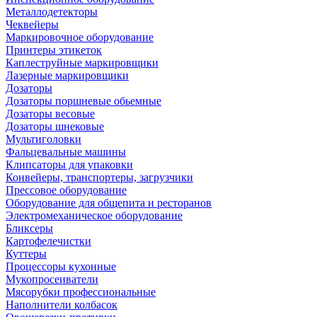
Металлодетекторы
Чеквейеры
Маркировочное оборудование
Принтеры этикеток
Каплеструйные маркировщики
Лазерные маркировщики
Дозаторы
Дозаторы поршневые обьемные
Дозаторы весовые
Дозаторы шнековые
Мультиголовки
Фальцевальные машины
Клипсаторы для упаковки
Конвейеры, транспортеры, загрузчики
Прессовое оборудование
Оборудование для общепита и ресторанов
Электромеханическое оборудование
Бликсеры
Картофелечистки
Куттеры
Процессоры кухонные
Мукопросеиватели
Мясорубки профессиональные
Наполнители колбасок