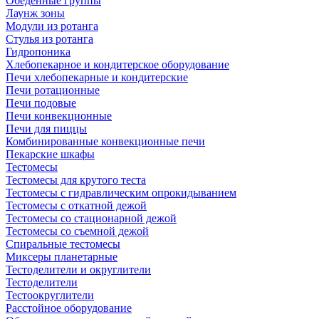
Обеденные группы
Лаунж зоны
Модули из ротанга
Стулья из ротанга
Гидропоника
Хлебопекарное и кондитерское оборудование
Печи хлебопекарные и кондитерские
Печи ротационные
Печи подовые
Печи конвекционные
Печи для пиццы
Комбинированные конвекционные печи
Пекарские шкафы
Тестомесы
Тестомесы для крутого теста
Тестомесы с гидравлическим опрокидыванием
Тестомесы с откатной дежой
Тестомесы со стационарной дежой
Тестомесы со съемной дежой
Спиральные тестомесы
Миксеры планетарные
Тестоделители и округлители
Тестоделители
Тестоокруглители
Расстойное оборудование