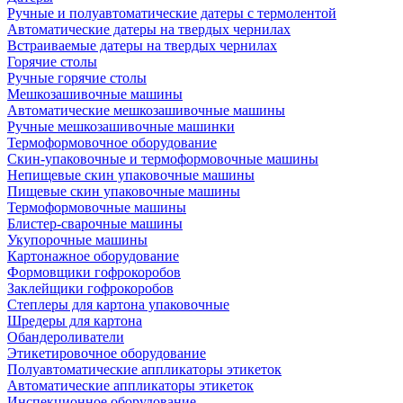
Ручные и полуавтоматические датеры с термолентой
Автоматические датеры на твердых чернилах
Встраиваемые датеры на твердых чернилах
Горячие столы
Ручные горячие столы
Мешкозашивочные машины
Автоматические мешкозашивочные машины
Ручные мешкозашивочные машинки
Термоформовочное оборудование
Скин-упаковочные и термоформовочные машины
Непищевые скин упаковочные машины
Пищевые скин упаковочные машины
Термоформовочные машины
Блистер-сварочные машины
Укупорочные машины
Картонажное оборудование
Формовщики гофрокоробов
Заклейщики гофрокоробов
Степлеры для картона упаковочные
Шредеры для картона
Обандероливатели
Этикетировочное оборудование
Полуавтоматические аппликаторы этикеток
Автоматические аппликаторы этикеток
Инспекционное оборудование