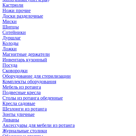
Кастрюли
Ножи прочие
Доски разделочные
Миски
Щипцы
Сотейники
Дуршлаг
Колоды
Ложки
Магнитные держатели
Инвентарь кухонный
Посуда
Сковородки
Оборудование для стерилизации
Комплекты оборудования
Мебель из ротанга
Подвесные кресла
Столы из ротанга обеденные
Кресла садовые
Шезлонги из ротанга
Зонты уличные
Диваны
Аксессуары для мебели из ротанга
Журнальные столики