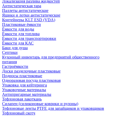
Локализация разлива жидкостей
Антистатическая тара
Паллеты антистатические
Ящики и лотки антистатические
Контейнеры KLT ESD (VDA)
Пластиковые ёмкости
Ёмкости для воды
Ёмкости для топлива
Ёмкости для транспортировки
Ёмкости для КАС
Баки для душа
Септики
Кухонный инвентарь для предприятий общественного
питания
Гастроёмкости
Доски разделочные пластиковые
Подносы пластиковые
Одноразовая посуда пластиковая
Упаковка для кейтеринга
Упаковочные материалы
Антипригарные материалы
Тефлоновая лакоткань
Силапен (силиконовые коврики и рулоны)
Тефлоновые ленты PTFE для запайщиков и упаковщиков
Тефлоновый скотч