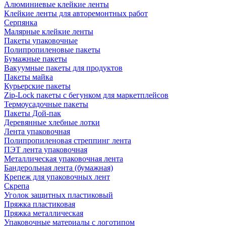
Алюминиевые клейкие ленты
Клейкие ленты для авторемонтных работ
Серпянка
Малярные клейкие ленты
Пакеты упаковочные
Полипропиленовые пакеты
Бумажные пакеты
Вакуумные пакеты для продуктов
Пакеты майка
Курьерские пакеты
Zip-Lock пакеты с бегунком для маркетплейсов
Термоусадочные пакеты
Пакеты Дой-пак
Деревянные хлебные лотки
Лента упаковочная
Полипропиленовая стреппинг лента
ПЭТ лента упаковочная
Металлическая упаковочная лента
Бандерольная лента (бумажная)
Крепеж для упаковочных лент
Скрепа
Уголок защитных пластиковый
Пряжка пластиковая
Пряжка металлическая
Упаковочные материалы с логотипом