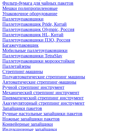
Фильтр-бумага для чайных пакетов
Мешки полипропиленовые
Упаковочное оборудование
Паллетоупаковщики
Паллетоупаковщик Pride, Китай
Паллетоупаковщик Olympic, Россия
Паллетоупаковщик HL, Китай
Паллетоупаковщики ПЗО, Россия
Багажеупаковщик
Мобильные паллетоупаковщики
Паллетоупаковщики TetraSlav
Паллетоупаковщики морозостойкие
Паллетайзеры
Стреппинг-машины
Полуавтоматические стреппинг машины
Автоматические стреппинг-машины
Ручной стреппинг инструмент
Механический стреппинг инструмент
Пневматический стреппинг инструмент
Аккумуляторный стреппинг инструмент
Запайщики пакетов
Ручные настольные запайщики пакетов
Ножные запайщики пакетов
Конвейерные запайщики
Индукционные запайщики