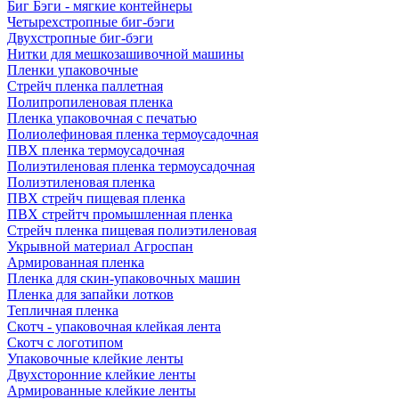
Биг Бэги - мягкие контейнеры
Четырехстропные биг-бэги
Двухстропные биг-бэги
Нитки для мешкозашивочной машины
Пленки упаковочные
Стрейч пленка паллетная
Полипропиленовая пленка
Пленка упаковочная с печатью
Полиолефиновая пленка термоусадочная
ПВХ пленка термоусадочная
Полиэтиленовая пленка термоусадочная
Полиэтиленовая пленка
ПВХ стрейч пищевая пленка
ПВХ стрейтч промышленная пленка
Стрейч пленка пищевая полиэтиленовая
Укрывной материал Агроспан
Армированная пленка
Пленка для скин-упаковочных машин
Пленка для запайки лотков
Тепличная пленка
Скотч - упаковочная клейкая лента
Скотч с логотипом
Упаковочные клейкие ленты
Двухсторонние клейкие ленты
Армированные клейкие ленты