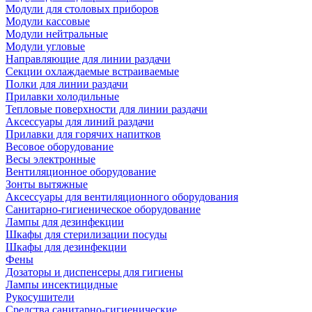
Модули для столовых приборов
Модули кассовые
Модули нейтральные
Модули угловые
Направляющие для линии раздачи
Секции охлаждаемые встраиваемые
Полки для линии раздачи
Прилавки холодильные
Тепловые поверхности для линии раздачи
Аксессуары для линий раздачи
Прилавки для горячих напитков
Весовое оборудование
Весы электронные
Вентиляционное оборудование
Зонты вытяжные
Аксессуары для вентиляционного оборудования
Санитарно-гигиеническое оборудование
Лампы для дезинфекции
Шкафы для стерилизации посуды
Шкафы для дезинфекции
Фены
Дозаторы и диспенсеры для гигиены
Лампы инсектицидные
Рукосушители
Средства санитарно-гигиенические