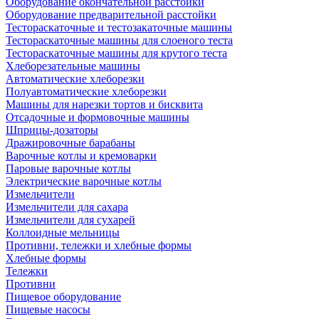
Оборудование окончательной расстойки
Оборудование предварительной расстойки
Тестораскаточные и тестозакаточные машины
Тестораскаточные машины для слоеного теста
Тестораскаточные машины для крутого теста
Хлеборезательные машины
Автоматические хлеборезки
Полуавтоматические хлеборезки
Машины для нарезки тортов и бисквита
Отсадочные и формовочные машины
Шприцы-дозаторы
Дражировочные барабаны
Варочные котлы и кремоварки
Паровые варочные котлы
Электрические варочные котлы
Измельчители
Измельчители для сахара
Измельчители для сухарей
Коллоидные мельницы
Противни, тележки и хлебные формы
Хлебные формы
Тележки
Противни
Пищевое оборудование
Пищевые насосы