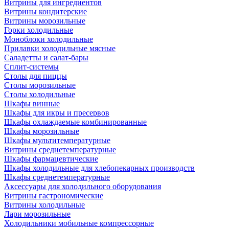
Витрины для ингредиентов
Витрины кондитерские
Витрины морозильные
Горки холодильные
Моноблоки холодильные
Прилавки холодильные мясные
Саладетты и салат-бары
Сплит-системы
Столы для пиццы
Столы морозильные
Столы холодильные
Шкафы винные
Шкафы для икры и пресервов
Шкафы охлаждаемые комбинированные
Шкафы морозильные
Шкафы мультитемпературные
Витрины среднетемпературные
Шкафы фармацевтические
Шкафы холодильные для хлебопекарных производств
Шкафы среднетемпературные
Аксессуары для холодильного оборудования
Витрины гастрономические
Витрины холодильные
Лари морозильные
Холодильники мобильные компрессорные