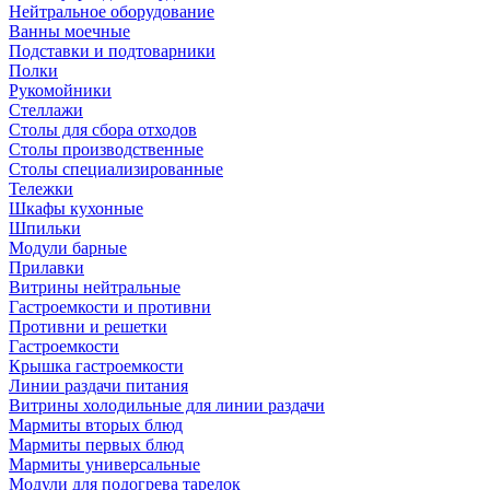
Нейтральное оборудование
Ванны моечные
Подставки и подтоварники
Полки
Рукомойники
Стеллажи
Столы для сбора отходов
Столы производственные
Столы специализированные
Тележки
Шкафы кухонные
Шпильки
Модули барные
Прилавки
Витрины нейтральные
Гастроемкости и противни
Противни и решетки
Гастроемкости
Крышка гастроемкости
Линии раздачи питания
Витрины холодильные для линии раздачи
Мармиты вторых блюд
Мармиты первых блюд
Мармиты универсальные
Модули для подогрева тарелок