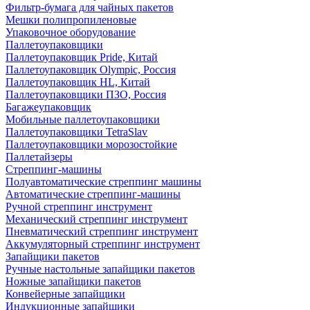
Фильтр-бумага для чайных пакетов
Мешки полипропиленовые
Упаковочное оборудование
Паллетоупаковщики
Паллетоупаковщик Pride, Китай
Паллетоупаковщик Olympic, Россия
Паллетоупаковщик HL, Китай
Паллетоупаковщики ПЗО, Россия
Багажеупаковщик
Мобильные паллетоупаковщики
Паллетоупаковщики TetraSlav
Паллетоупаковщики морозостойкие
Паллетайзеры
Стреппинг-машины
Полуавтоматические стреппинг машины
Автоматические стреппинг-машины
Ручной стреппинг инструмент
Механический стреппинг инструмент
Пневматический стреппинг инструмент
Аккумуляторный стреппинг инструмент
Запайщики пакетов
Ручные настольные запайщики пакетов
Ножные запайщики пакетов
Конвейерные запайщики
Индукционные запайщики