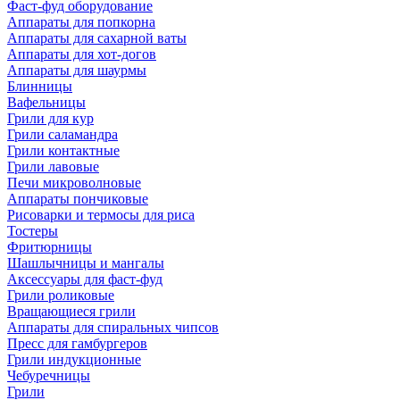
Фаст-фуд оборудование
Аппараты для попкорна
Аппараты для сахарной ваты
Аппараты для хот-догов
Аппараты для шаурмы
Блинницы
Вафельницы
Грили для кур
Грили саламандра
Грили контактные
Грили лавовые
Печи микроволновые
Аппараты пончиковые
Рисоварки и термосы для риса
Тостеры
Фритюрницы
Шашлычницы и мангалы
Аксессуары для фаст-фуд
Грили роликовые
Вращающиеся грили
Аппараты для спиральных чипсов
Пресс для гамбургеров
Грили индукционные
Чебуречницы
Грили