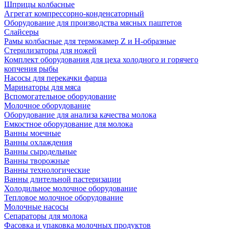
Шприцы колбасные
Агрегат компрессорно-конденсаторный
Оборудование для производства мясных паштетов
Слайсеры
Рамы колбасные для термокамер Z и H-образные
Стерилизаторы для ножей
Комплект оборудования для цеха холодного и горячего
копчения рыбы
Насосы для перекачки фарша
Маринаторы для мяса
Вспомогательное оборудование
Молочное оборудование
Оборудование для анализа качества молока
Емкостное оборудование для молока
Ванны моечные
Ванны охлаждения
Ванны сыродельные
Ванны творожные
Ванны технологические
Ванны длительной пастеризации
Холодильное молочное оборудование
Тепловое молочное оборудование
Молочные насосы
Сепараторы для молока
Фасовка и упаковка молочных продуктов