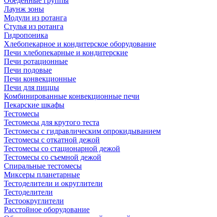
Обеденные группы
Лаунж зоны
Модули из ротанга
Стулья из ротанга
Гидропоника
Хлебопекарное и кондитерское оборудование
Печи хлебопекарные и кондитерские
Печи ротационные
Печи подовые
Печи конвекционные
Печи для пиццы
Комбинированные конвекционные печи
Пекарские шкафы
Тестомесы
Тестомесы для крутого теста
Тестомесы с гидравлическим опрокидыванием
Тестомесы с откатной дежой
Тестомесы со стационарной дежой
Тестомесы со съемной дежой
Спиральные тестомесы
Миксеры планетарные
Тестоделители и округлители
Тестоделители
Тестоокруглители
Расстойное оборудование