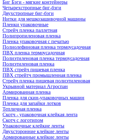
Биг Бэги - мягкие контейнеры
Четырехстропные биг-бэги
Двухстропные биг-бэги
Нитки для мешкозашивочной машины
Пленки упаковочные
Стрейч пленка паллетная
Полипропиленовая пленка
Пленка упаковочная с печатью
Полиолефиновая пленка термоусадочная
ПВХ пленка термоусадочная
Полиэтиленовая пленка термоусадочная
Полиэтиленовая пленка
ПВХ стрейч пищевая пленка
ПВХ стрейтч промышленная пленка
Стрейч пленка пищевая полиэтиленовая
Укрывной материал Агроспан
Армированная пленка
Пленка для скин-упаковочных машин
Пленка для запайки лотков
Тепличная пленка
Скотч - упаковочная клейкая лента
Скотч с логотипом
Упаковочные клейкие ленты
Двухсторонние клейкие ленты
Армированные клейкие ленты