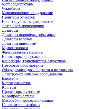
Металлодетекторы
Чеквейеры
Маркировочное оборудование
Принтеры этикеток
Каплеструйные маркировщики
Лазерные маркировщики
Дозаторы
Дозаторы поршневые обьемные
Дозаторы весовые
Дозаторы шнековые
Мультиголовки
Фальцевальные машины
Клипсаторы для упаковки
Конвейеры, транспортеры, загрузчики
Прессовое оборудование
Оборудование для общепита и ресторанов
Электромеханическое оборудование
Бликсеры
Картофелечистки
Куттеры
Процессоры кухонные
Мукопросеиватели
Мясорубки профессиональные
Наполнители колбасок