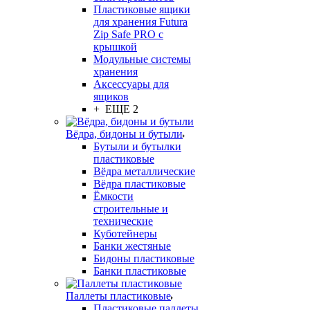
Пластиковые ящики
для хранения Futura
Zip Safe PRO с
крышкой
Модульные системы
хранения
Аксессуары для
ящиков
+ ЕЩЕ 2
Вёдра, бидоны и бутыли
Бутыли и бутылки
пластиковые
Вёдра металлические
Вёдра пластиковые
Ёмкости
строительные и
технические
Куботейнеры
Банки жестяные
Бидоны пластиковые
Банки пластиковые
Паллеты пластиковые
Пластиковые паллеты