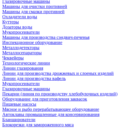
Глазировочные машины
Машины для очистки противней
Машины для смазки противней
Охладители воды
Куттеры
Дозаторы воды
Мукопросеиватели
Машины для производства сэндвич-печенья
Инспекционное оборудование
Металлодетекторы
Металлосепараторы
Чеквейеры
Технологические линии
Линии глазирования
Линии для производства дрожжевых и слоеных изделий
Линии для производства вафель
Мукопросеиватели
Глазировочные машины
Пекарни (линия по производству хлебобулочных изделий)
Оборудование для приготовления заквасок
Пищевые насосы
Мясное и рыбо перерабатывающее оборудование
Автоклавы промышленные для консервирования
Бланширователи
Блокорезки для замороженного мяса