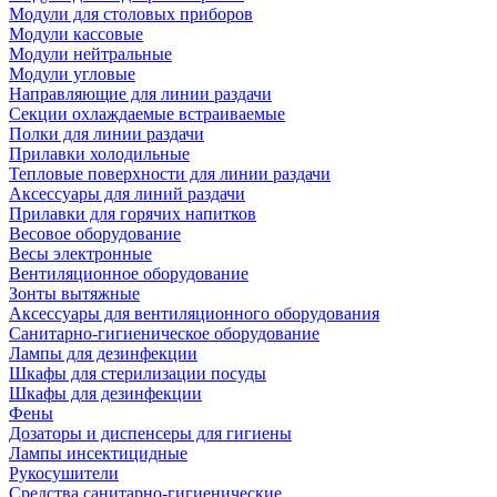
Модули для столовых приборов
Модули кассовые
Модули нейтральные
Модули угловые
Направляющие для линии раздачи
Секции охлаждаемые встраиваемые
Полки для линии раздачи
Прилавки холодильные
Тепловые поверхности для линии раздачи
Аксессуары для линий раздачи
Прилавки для горячих напитков
Весовое оборудование
Весы электронные
Вентиляционное оборудование
Зонты вытяжные
Аксессуары для вентиляционного оборудования
Санитарно-гигиеническое оборудование
Лампы для дезинфекции
Шкафы для стерилизации посуды
Шкафы для дезинфекции
Фены
Дозаторы и диспенсеры для гигиены
Лампы инсектицидные
Рукосушители
Средства санитарно-гигиенические