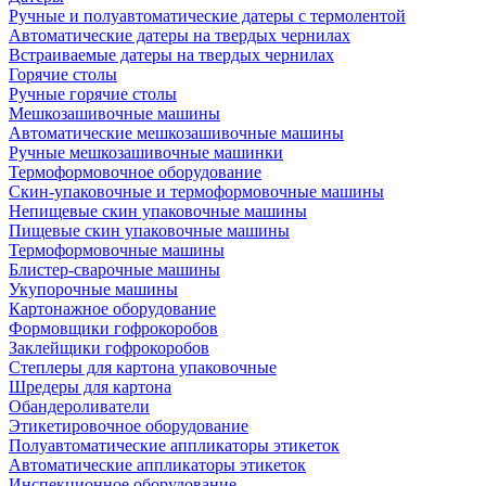
Ручные и полуавтоматические датеры с термолентой
Автоматические датеры на твердых чернилах
Встраиваемые датеры на твердых чернилах
Горячие столы
Ручные горячие столы
Мешкозашивочные машины
Автоматические мешкозашивочные машины
Ручные мешкозашивочные машинки
Термоформовочное оборудование
Скин-упаковочные и термоформовочные машины
Непищевые скин упаковочные машины
Пищевые скин упаковочные машины
Термоформовочные машины
Блистер-сварочные машины
Укупорочные машины
Картонажное оборудование
Формовщики гофрокоробов
Заклейщики гофрокоробов
Степлеры для картона упаковочные
Шредеры для картона
Обандероливатели
Этикетировочное оборудование
Полуавтоматические аппликаторы этикеток
Автоматические аппликаторы этикеток
Инспекционное оборудование