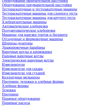
Оборудование окончательной расстойки
Оборудование предварительной расстойки
Тестораскаточные и тестозакаточные машины
Тестораскаточные машины для слоеного теста
Тестораскаточные машины для крутого теста
Хлеборезательные машины
Автоматические хлеборезки
Полуавтоматические хлеборезки
Машины для нарезки тортов и бисквита
Отсадочные и формовочные машины
Шприцы-дозаторы
Дражировочные барабаны
Варочные котлы и кремоварки
Паровые варочные котлы
Электрические варочные котлы
Измельчители
Измельчители для сахара
Измельчители для сухарей
Коллоидные мельницы
Противни, тележки и хлебные формы
Хлебные формы
Тележки
Противни
Пищевое оборудование
Пищевые насосы