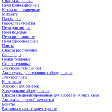
Шкафы жарочные
Печи конвекционные
Котлы пищеварочные
Мармиты
Пароварки
Пароконвектоматы
Печи для пиццы
Печи подовые
Печи ротационные
Печи хлебопекарные
Плиты
Шкафы расстоечные
Сковороды
Полки тепловые
Столы тепловые
Электрокипятильники
Аксессуары для теплового оборудования
Электроплиты
Коптильни
Жаровни для семечек
Холодильное оборудование
Шкафы специализированные для вызревания мяса, сыра
Аппараты шоковой заморозки
Бонеты
Витрины мультитемпературные