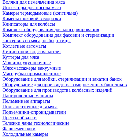
Волчки для измельчения мяса
Инъекторы для посола мяса
Камеры термодымовые (коптильня)
Камеры шоковой заморозки
Клипсаторы для колбасы
Комплект оборудования для консервирования
Комплект оборудования для фасовки и стерилизации
консервов из мяса, рыбы, птицы
Котлетные автоматы
Линии производства котлет
Куттеры для мяса
Машины укупорочные
Мясомассажеры вакуумные
Мясорубки промышленные
Оборудование для мойки, стерилизации и закатки банок
Оборудование для производства замороженных блинчиков
Оборудование для производства колбасных изделий
Панировочные машины
Пельменные аппараты
Пилы ленточные для мяса
Подъемники-опрокидыватели
Прессы обвалки
Тележки чаны технологические
Фаршемешалки
Холодильные камеры