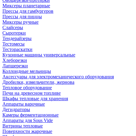
Овощерезки-протирки
Миксеры планетарные
Прессы для гамбургеров
Прессы для пиццы
Миксеры ручные
Слайсеры
Сыротерки
Тендерайзеры
Тестомесы
Тестораскатки
Кухонные машины универсальные
Хлеборезки
Лапшерезки
Коллоидные мельницы
Аксессуары для электромеханического оборудования
Дробилки, измельчители, жернова
Тепловое оборудование
Печи на древесном топливе
Шкафы тепловые для хранения
Аппараты варочные
Дегидраторы
Камеры ферментационные
Аппараты для Sous Vide
Витрины тепловые
Поверхности жарочные