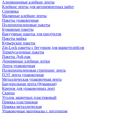
Алюминиевые клейкие ленты
Клейкие ленты для авторемонтных работ
Серпянка
Малярные клейкие ленты
Пакеты упаковочные
Полипропиленовые пакеты
Бумажные пакеты
Вакуумные пакеты для продуктов
Пакеты майка
Курьерские пакеты
Zip-Lock пакеты с бегунком для маркетплейсов
Термоусадочные пакеты
Пакеты Дой-пак
Деревянные хлебные лотки
Лента упаковочная
Полипропиленовая стреппинг лента
ПЭТ лента упаковочная
Металлическая упаковочная лента
Бандерольная лента (бумажная)
Крепеж для упаковочных лент
Скрепа
Уголок защитных пластиковый
Пряжка пластиковая
Пряжка металлическая
Упаковочные материалы с логотипом