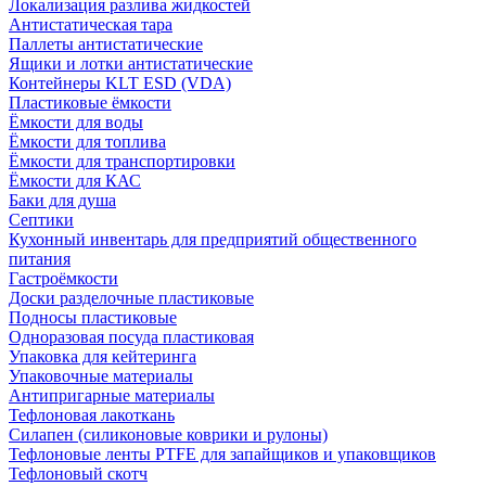
Локализация разлива жидкостей
Антистатическая тара
Паллеты антистатические
Ящики и лотки антистатические
Контейнеры KLT ESD (VDA)
Пластиковые ёмкости
Ёмкости для воды
Ёмкости для топлива
Ёмкости для транспортировки
Ёмкости для КАС
Баки для душа
Септики
Кухонный инвентарь для предприятий общественного
питания
Гастроёмкости
Доски разделочные пластиковые
Подносы пластиковые
Одноразовая посуда пластиковая
Упаковка для кейтеринга
Упаковочные материалы
Антипригарные материалы
Тефлоновая лакоткань
Силапен (силиконовые коврики и рулоны)
Тефлоновые ленты PTFE для запайщиков и упаковщиков
Тефлоновый скотч