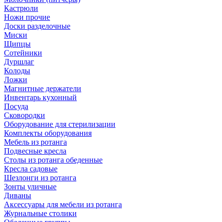
Кастрюли
Ножи прочие
Доски разделочные
Миски
Щипцы
Сотейники
Дуршлаг
Колоды
Ложки
Магнитные держатели
Инвентарь кухонный
Посуда
Сковородки
Оборудование для стерилизации
Комплекты оборудования
Мебель из ротанга
Подвесные кресла
Столы из ротанга обеденные
Кресла садовые
Шезлонги из ротанга
Зонты уличные
Диваны
Аксессуары для мебели из ротанга
Журнальные столики