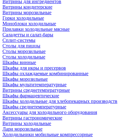
Витрины для ингредиентов
Витрины кондитерские
Витрины морозильные
Горки холодильные
Моноблоки холодильные
Прилавки холодильные мясные
Саладетты и салат-бары
Сплит-системы
Столы для пиццы
Столы морозильные
Столы холодильные
Шкафы винные
Шкафы для икры и пресервов
Шкафы охлаждаемые комбинированные
Шкафы морозильные
Шкафы мультитемпературные
Витрины среднетемпературные
Шкафы фармацевтические
Шкафы холодильные для хлебопекарных производств
Шкафы среднетемпературные
Аксессуары для холодильного оборудования
Витрины гастрономические
Витрины холодильные
Лари морозильные
Холодильники мобильные компрессорные