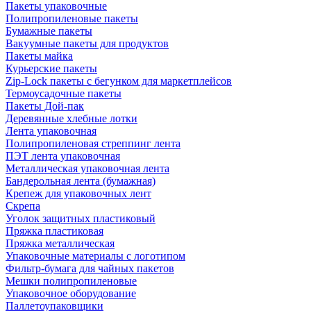
Пакеты упаковочные
Полипропиленовые пакеты
Бумажные пакеты
Вакуумные пакеты для продуктов
Пакеты майка
Курьерские пакеты
Zip-Lock пакеты с бегунком для маркетплейсов
Термоусадочные пакеты
Пакеты Дой-пак
Деревянные хлебные лотки
Лента упаковочная
Полипропиленовая стреппинг лента
ПЭТ лента упаковочная
Металлическая упаковочная лента
Бандерольная лента (бумажная)
Крепеж для упаковочных лент
Скрепа
Уголок защитных пластиковый
Пряжка пластиковая
Пряжка металлическая
Упаковочные материалы с логотипом
Фильтр-бумага для чайных пакетов
Мешки полипропиленовые
Упаковочное оборудование
Паллетоупаковщики