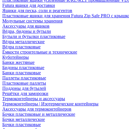
Пластиковые ящики усиленные R/RL-KLT промышленные VD
Futura ящики для доставки
Ящики для песка, соли и реагентов
Пластиковые ящики для хранения Futura Zip Safe PRO с крышк
Модульные системы хранения
Аксессуары для ящиков
Вёдра, бидоны и бутыли
Бутыли и бутылки пластиковые
Вёдра металлические
Вёдра пластиковые
Ёмкости строительные и технические
Куботейнеры
Банки жестяные
Бидоны пластиковые
Банки пластиковые
Паллеты пластиковые
Пластиковые паллеты
Поддоны для бутылей
Решётки для заморозки
Термоконтейнеры и аксессуары
Термоконтейнеры | Изотермические контейнеры
Аксессуары для термоконтейнеров
Бочки пластиковые и металлические
Бочки металлические
Бочки пластиковые