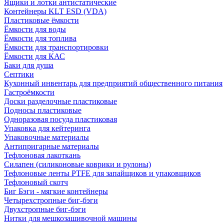
Ящики и лотки антистатические
Контейнеры KLT ESD (VDA)
Пластиковые ёмкости
Ёмкости для воды
Ёмкости для топлива
Ёмкости для транспортировки
Ёмкости для КАС
Баки для душа
Септики
Кухонный инвентарь для предприятий общественного питания
Гастроёмкости
Доски разделочные пластиковые
Подносы пластиковые
Одноразовая посуда пластиковая
Упаковка для кейтеринга
Упаковочные материалы
Антипригарные материалы
Тефлоновая лакоткань
Силапен (силиконовые коврики и рулоны)
Тефлоновые ленты PTFE для запайщиков и упаковщиков
Тефлоновый скотч
Биг Бэги - мягкие контейнеры
Четырехстропные биг-бэги
Двухстропные биг-бэги
Нитки для мешкозашивочной машины