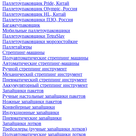
Паллетоупаковщик Pride, Китай
Паллетоупаковщик Olympic, Россия
Паллетоупаковщик HL, Китай
Паллетоупаковщики ПЗО, Россия
Багажеупаковщик
Мобильные паллетоупаковщики
Паллетоупаковщики TetraSlav
Паллетоупаковщики морозостойкие
Паллетайзеры
Стреппинг-машины
Полуавтоматические стреппинг машины
Автоматические стреппинг-машины
Ручной стреппинг инструмент
Механический стреппинг инструмент
Пневматический стреппинг инструмент
Аккумуляторный стреппинг инструмент
Запайщики пакетов
Ручные настольные запайщики пакетов
Ножные запайщики пакетов
Конвейерные запайщики
Индукционные запайщики
Пневматические запайщики
Запайщики лотков
Трейсилеры (ручные запайщики лотков)
Полуавтоматические запайщики лотков