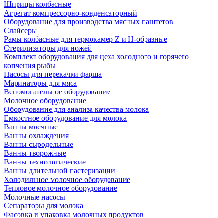
Шприцы колбасные
Агрегат компрессорно-конденсаторный
Оборудование для производства мясных паштетов
Слайсеры
Рамы колбасные для термокамер Z и H-образные
Стерилизаторы для ножей
Комплект оборудования для цеха холодного и горячего
копчения рыбы
Насосы для перекачки фарша
Маринаторы для мяса
Вспомогательное оборудование
Молочное оборудование
Оборудование для анализа качества молока
Емкостное оборудование для молока
Ванны моечные
Ванны охлаждения
Ванны сыродельные
Ванны творожные
Ванны технологические
Ванны длительной пастеризации
Холодильное молочное оборудование
Тепловое молочное оборудование
Молочные насосы
Сепараторы для молока
Фасовка и упаковка молочных продуктов