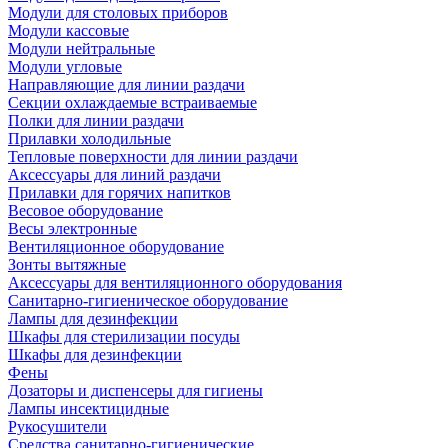
Модули для столовых приборов
Модули кассовые
Модули нейтральные
Модули угловые
Направляющие для линии раздачи
Секции охлаждаемые встраиваемые
Полки для линии раздачи
Прилавки холодильные
Тепловые поверхности для линии раздачи
Аксессуары для линий раздачи
Прилавки для горячих напитков
Весовое оборудование
Весы электронные
Вентиляционное оборудование
Зонты вытяжные
Аксессуары для вентиляционного оборудования
Санитарно-гигиеническое оборудование
Лампы для дезинфекции
Шкафы для стерилизации посуды
Шкафы для дезинфекции
Фены
Дозаторы и диспенсеры для гигиены
Лампы инсектицидные
Рукосушители
Средства санитарно-гигиенические