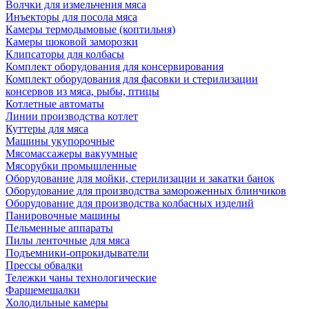
Волчки для измельчения мяса
Инъекторы для посола мяса
Камеры термодымовые (коптильня)
Камеры шоковой заморозки
Клипсаторы для колбасы
Комплект оборудования для консервирования
Комплект оборудования для фасовки и стерилизации
консервов из мяса, рыбы, птицы
Котлетные автоматы
Линии производства котлет
Куттеры для мяса
Машины укупорочные
Мясомассажеры вакуумные
Мясорубки промышленные
Оборудование для мойки, стерилизации и закатки банок
Оборудование для производства замороженных блинчиков
Оборудование для производства колбасных изделий
Панировочные машины
Пельменные аппараты
Пилы ленточные для мяса
Подъемники-опрокидыватели
Прессы обвалки
Тележки чаны технологические
Фаршемешалки
Холодильные камеры