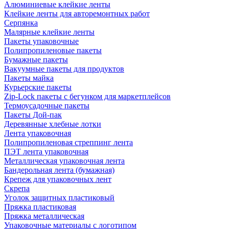
Алюминиевые клейкие ленты
Клейкие ленты для авторемонтных работ
Серпянка
Малярные клейкие ленты
Пакеты упаковочные
Полипропиленовые пакеты
Бумажные пакеты
Вакуумные пакеты для продуктов
Пакеты майка
Курьерские пакеты
Zip-Lock пакеты с бегунком для маркетплейсов
Термоусадочные пакеты
Пакеты Дой-пак
Деревянные хлебные лотки
Лента упаковочная
Полипропиленовая стреппинг лента
ПЭТ лента упаковочная
Металлическая упаковочная лента
Бандерольная лента (бумажная)
Крепеж для упаковочных лент
Скрепа
Уголок защитных пластиковый
Пряжка пластиковая
Пряжка металлическая
Упаковочные материалы с логотипом