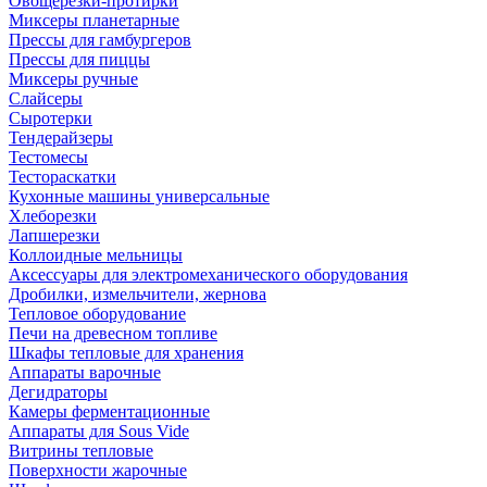
Овощерезки-протирки
Миксеры планетарные
Прессы для гамбургеров
Прессы для пиццы
Миксеры ручные
Слайсеры
Сыротерки
Тендерайзеры
Тестомесы
Тестораскатки
Кухонные машины универсальные
Хлеборезки
Лапшерезки
Коллоидные мельницы
Аксессуары для электромеханического оборудования
Дробилки, измельчители, жернова
Тепловое оборудование
Печи на древесном топливе
Шкафы тепловые для хранения
Аппараты варочные
Дегидраторы
Камеры ферментационные
Аппараты для Sous Vide
Витрины тепловые
Поверхности жарочные