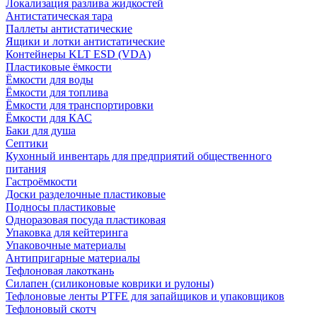
Локализация разлива жидкостей
Антистатическая тара
Паллеты антистатические
Ящики и лотки антистатические
Контейнеры KLT ESD (VDA)
Пластиковые ёмкости
Ёмкости для воды
Ёмкости для топлива
Ёмкости для транспортировки
Ёмкости для КАС
Баки для душа
Септики
Кухонный инвентарь для предприятий общественного
питания
Гастроёмкости
Доски разделочные пластиковые
Подносы пластиковые
Одноразовая посуда пластиковая
Упаковка для кейтеринга
Упаковочные материалы
Антипригарные материалы
Тефлоновая лакоткань
Силапен (силиконовые коврики и рулоны)
Тефлоновые ленты PTFE для запайщиков и упаковщиков
Тефлоновый скотч