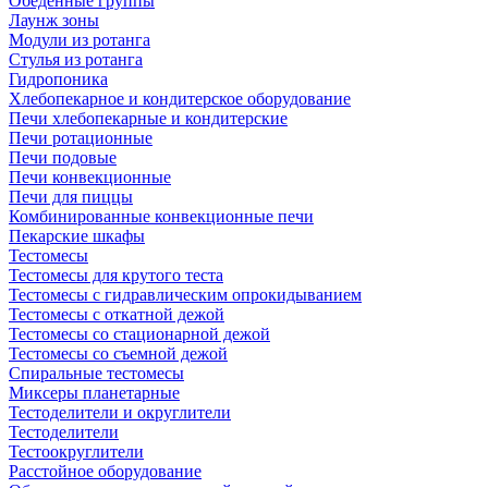
Обеденные группы
Лаунж зоны
Модули из ротанга
Стулья из ротанга
Гидропоника
Хлебопекарное и кондитерское оборудование
Печи хлебопекарные и кондитерские
Печи ротационные
Печи подовые
Печи конвекционные
Печи для пиццы
Комбинированные конвекционные печи
Пекарские шкафы
Тестомесы
Тестомесы для крутого теста
Тестомесы с гидравлическим опрокидыванием
Тестомесы с откатной дежой
Тестомесы со стационарной дежой
Тестомесы со съемной дежой
Спиральные тестомесы
Миксеры планетарные
Тестоделители и округлители
Тестоделители
Тестоокруглители
Расстойное оборудование