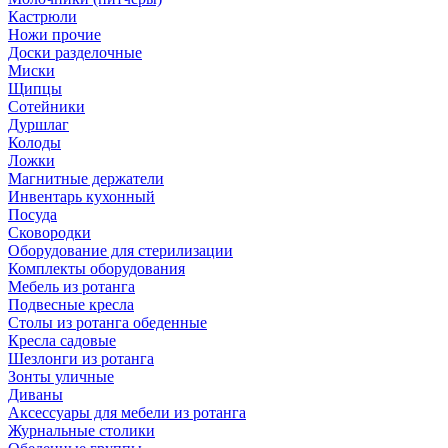
Кастрюли
Ножи прочие
Доски разделочные
Миски
Щипцы
Сотейники
Дуршлаг
Колоды
Ложки
Магнитные держатели
Инвентарь кухонный
Посуда
Сковородки
Оборудование для стерилизации
Комплекты оборудования
Мебель из ротанга
Подвесные кресла
Столы из ротанга обеденные
Кресла садовые
Шезлонги из ротанга
Зонты уличные
Диваны
Аксессуары для мебели из ротанга
Журнальные столики