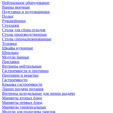
Нейтральное оборудование
Ванны моечные
Подставки и подтоварники
Полки
Рукомойники
Стеллажи
Столы для сбора отходов
Столы производственные
Столы специализированные
Тележки
Шкафы кухонные
Шпильки
Модули барные
Прилавки
Витрины нейтральные
Гастроемкости и противни
Противни и решетки
Гастроемкости
Крышка гастроемкости
Линии раздачи питания
Витрины холодильные для линии раздачи
Мармиты вторых блюд
Мармиты первых блюд
Мармиты универсальные
Модули для подогрева тарелок