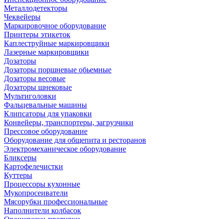
Металлодетекторы
Чеквейеры
Маркировочное оборудование
Принтеры этикеток
Каплеструйные маркировщики
Лазерные маркировщики
Дозаторы
Дозаторы поршневые обьемные
Дозаторы весовые
Дозаторы шнековые
Мультиголовки
Фальцевальные машины
Клипсаторы для упаковки
Конвейеры, транспортеры, загрузчики
Прессовое оборудование
Оборудование для общепита и ресторанов
Электромеханическое оборудование
Бликсеры
Картофелечистки
Куттеры
Процессоры кухонные
Мукопросеиватели
Мясорубки профессиональные
Наполнители колбасок