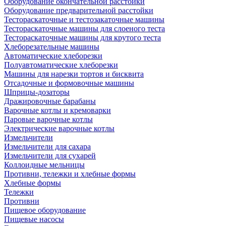
Оборудование окончательной расстойки
Оборудование предварительной расстойки
Тестораскаточные и тестозакаточные машины
Тестораскаточные машины для слоеного теста
Тестораскаточные машины для крутого теста
Хлеборезательные машины
Автоматические хлеборезки
Полуавтоматические хлеборезки
Машины для нарезки тортов и бисквита
Отсадочные и формовочные машины
Шприцы-дозаторы
Дражировочные барабаны
Варочные котлы и кремоварки
Паровые варочные котлы
Электрические варочные котлы
Измельчители
Измельчители для сахара
Измельчители для сухарей
Коллоидные мельницы
Противни, тележки и хлебные формы
Хлебные формы
Тележки
Противни
Пищевое оборудование
Пищевые насосы