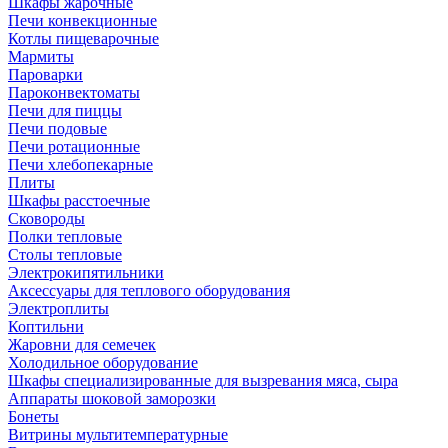
Шкафы жарочные
Печи конвекционные
Котлы пищеварочные
Мармиты
Пароварки
Пароконвектоматы
Печи для пиццы
Печи подовые
Печи ротационные
Печи хлебопекарные
Плиты
Шкафы расстоечные
Сковороды
Полки тепловые
Столы тепловые
Электрокипятильники
Аксессуары для теплового оборудования
Электроплиты
Коптильни
Жаровни для семечек
Холодильное оборудование
Шкафы специализированные для вызревания мяса, сыра
Аппараты шоковой заморозки
Бонеты
Витрины мультитемпературные