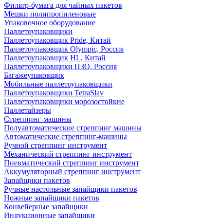
Фильтр-бумага для чайных пакетов
Мешки полипропиленовые
Упаковочное оборудование
Паллетоупаковщики
Паллетоупаковщик Pride, Китай
Паллетоупаковщик Olympic, Россия
Паллетоупаковщик HL, Китай
Паллетоупаковщики ПЗО, Россия
Багажеупаковщик
Мобильные паллетоупаковщики
Паллетоупаковщики TetraSlav
Паллетоупаковщики морозостойкие
Паллетайзеры
Стреппинг-машины
Полуавтоматические стреппинг машины
Автоматические стреппинг-машины
Ручной стреппинг инструмент
Механический стреппинг инструмент
Пневматический стреппинг инструмент
Аккумуляторный стреппинг инструмент
Запайщики пакетов
Ручные настольные запайщики пакетов
Ножные запайщики пакетов
Конвейерные запайщики
Индукционные запайщики