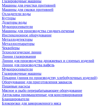
Глазировочные машины
Машины для очистки противней
Машины для смазки противней
Охладители воды
Куттеры
Дозаторы воды
Мукопросеиватели
Машины для производства сэндвич-печенья
Инспекционное оборудование
Металлодетекторы
Металлосепараторы
Чеквейеры
Технологические линии
Линии глазирования
Линии для производства дрожжевых и слоеных изделий
Линии для производства вафель
Мукопросеиватели
Глазировочные машины
Пекарни (линия по производству хлебобулочных изделий)
Оборудование для приготовления заквасок
Пищевые насосы
Мясное и рыбо перерабатывающее оборудование
Автоклавы промышленные для консервирования
Бланширователи
Блокорезки для замороженного мяса