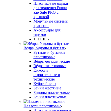
Пластиковые ящики
для хранения Futura
Zip Safe PRO с
крышкой
Модульные системы
хранения
Аксессуары для
ящиков
+ ЕЩЕ 2
Вёдра, бидоны и бутыли
Бутыли и бутылки
пластиковые
Вёдра металлические
Вёдра пластиковые
Ёмкости
строительные и
технические
Куботейнеры
Банки жестяные
Бидоны пластиковые
Банки пластиковые
Паллеты пластиковые
Пластиковые паллеты