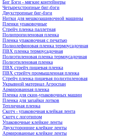
Биг Бэги - мягкие контейнеры
Четырехстропные биг-бэги
Двухстропные биг-бэги
Нитки для мешкозашивочной машины
Пленки упаковочные
Стрейч пленка паллетная
Полипропиленовая пленка
Пленка упаковочная с печатью
Полиолефиновая пленка термоусадочная
ПВХ пленка термоусадочная
Полиэтиленовая пленка термоусадочная
Полиэтиленовая пленка
ПВХ стрейч пищевая пленка
ПВХ стрейтч промышленная пленка
Стрейч пленка пищевая полиэтиленовая
Укрывной материал Агроспан
Армированная пленка
Пленка для скин-упаковочных машин
Пленка для запайки лотков
Тепличная пленка
Скотч - упаковочная клейкая лента
Скотч с логотипом
Упаковочные клейкие ленты
Двухсторонние клейкие ленты
Армированные клейкие ленты