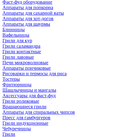
Фаст-фуд оборудование
Аппараты для попкорна
Аппараты для сахарной ваты
Аппараты для хот-догов
Аппараты для шаурмы
Блинницы
Вафельницы
Грили для кур
Грили саламандра
Грили контактные
Грили лавовые
Печи микроволновые
Аппараты пончиковые
Рисоварки и термосы для риса
Тостеры
Фритюрницы
Шашлычницы и мангалы
Аксессуары для фаст-фуд
Грили роликовые
Вращающиеся грили
Аппараты для спиральных чипсов
Пресс для гамбургеров
Грили индукционные
Чебуречницы
Грили