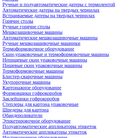
Ручные и полуавтоматические датеры с термолентой
Автоматические датеры на твердых чернилах
Встраиваемые датеры на твердых чернилах
Горячие столы
Ручные горячие столы
Мешкозашивочные машины
Автоматические мешкозашивочные машины
Ручные мешкозашивочные машинки
Термоформовочное оборудование
Скин-упаковочные и термоформовочные машины
Непищевые скин упаковочные машины
Пищевые скин упаковочные машины
Термоформовочные машины
Блистер-сварочные машины
Укупорочные машины
Картонажное оборудование
Формовщики гофрокоробов
Заклейщики гофрокоробов
Степлеры для картона упаковочные
Шредеры для картона
Обандероливатели
Этикетировочное оборудование
Полуавтоматические аппликаторы этикеток
Автоматические аппликаторы этикеток
Инспекционное оборудование