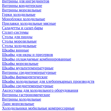
Витрины для ингредиентов
Витрины кондитерские
Витрины морозильные
Горки холодильные
Моноблоки холодильные
Прилавки холодильные мясные
Саладетты и салат-бары
Сплит-системы
Столы для пиццы
Столы морозильные
Столы холодильные
Шкафы винные
Шкафы для икры и пресервов
Шкафы охлаждаемые комбинированные
Шкафы морозильные
Шкафы мультитемпературные
Витрины среднетемпературные
Шкафы фармацевтические
Шкафы холодильные для хлебопекарных производств
Шкафы среднетемпературные
Аксессуары для холодильного оборудования
Витрины гастрономические
Витрины холодильные
Лари морозильные
Холодильники мобильные компрессорные