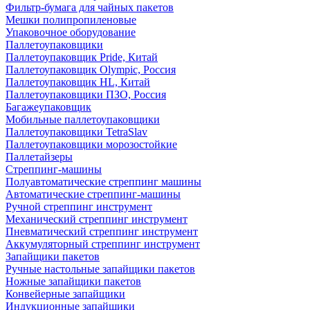
Фильтр-бумага для чайных пакетов
Мешки полипропиленовые
Упаковочное оборудование
Паллетоупаковщики
Паллетоупаковщик Pride, Китай
Паллетоупаковщик Olympic, Россия
Паллетоупаковщик HL, Китай
Паллетоупаковщики ПЗО, Россия
Багажеупаковщик
Мобильные паллетоупаковщики
Паллетоупаковщики TetraSlav
Паллетоупаковщики морозостойкие
Паллетайзеры
Стреппинг-машины
Полуавтоматические стреппинг машины
Автоматические стреппинг-машины
Ручной стреппинг инструмент
Механический стреппинг инструмент
Пневматический стреппинг инструмент
Аккумуляторный стреппинг инструмент
Запайщики пакетов
Ручные настольные запайщики пакетов
Ножные запайщики пакетов
Конвейерные запайщики
Индукционные запайщики