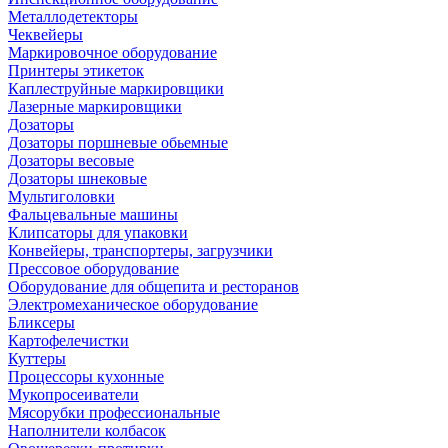
Металлодетекторы
Чеквейеры
Маркировочное оборудование
Принтеры этикеток
Каплеструйные маркировщики
Лазерные маркировщики
Дозаторы
Дозаторы поршневые обьемные
Дозаторы весовые
Дозаторы шнековые
Мультиголовки
Фальцевальные машины
Клипсаторы для упаковки
Конвейеры, транспортеры, загрузчики
Прессовое оборудование
Оборудование для общепита и ресторанов
Электромеханическое оборудование
Бликсеры
Картофелечистки
Куттеры
Процессоры кухонные
Мукопросеиватели
Мясорубки профессиональные
Наполнители колбасок