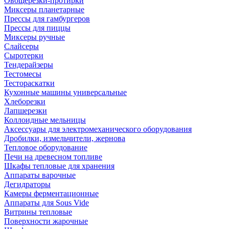
Овощерезки-протирки
Миксеры планетарные
Прессы для гамбургеров
Прессы для пиццы
Миксеры ручные
Слайсеры
Сыротерки
Тендерайзеры
Тестомесы
Тестораскатки
Кухонные машины универсальные
Хлеборезки
Лапшерезки
Коллоидные мельницы
Аксессуары для электромеханического оборудования
Дробилки, измельчители, жернова
Тепловое оборудование
Печи на древесном топливе
Шкафы тепловые для хранения
Аппараты варочные
Дегидраторы
Камеры ферментационные
Аппараты для Sous Vide
Витрины тепловые
Поверхности жарочные