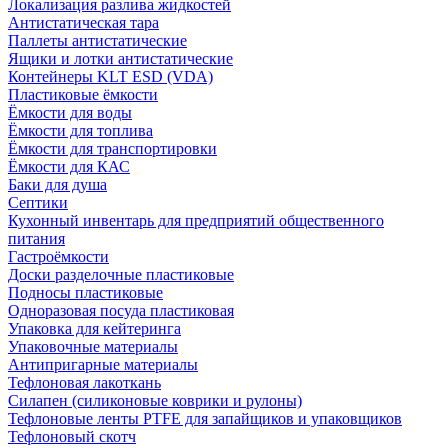
Локализация разлива жидкостей
Антистатическая тара
Паллеты антистатические
Ящики и лотки антистатические
Контейнеры KLT ESD (VDA)
Пластиковые ёмкости
Ёмкости для воды
Ёмкости для топлива
Ёмкости для транспортировки
Ёмкости для КАС
Баки для душа
Септики
Кухонный инвентарь для предприятий общественного
питания
Гастроёмкости
Доски разделочные пластиковые
Подносы пластиковые
Одноразовая посуда пластиковая
Упаковка для кейтеринга
Упаковочные материалы
Антипригарные материалы
Тефлоновая лакоткань
Силапен (силиконовые коврики и рулоны)
Тефлоновые ленты PTFE для запайщиков и упаковщиков
Тефлоновый скотч