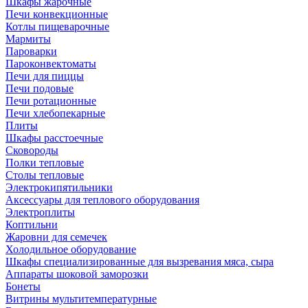
Шкафы жарочные
Печи конвекционные
Котлы пищеварочные
Мармиты
Пароварки
Пароконвектоматы
Печи для пиццы
Печи подовые
Печи ротационные
Печи хлебопекарные
Плиты
Шкафы расстоечные
Сковороды
Полки тепловые
Столы тепловые
Электрокипятильники
Аксессуары для теплового оборудования
Электроплиты
Коптильни
Жаровни для семечек
Холодильное оборудование
Шкафы специализированные для вызревания мяса, сыра
Аппараты шоковой заморозки
Бонеты
Витрины мультитемпературные