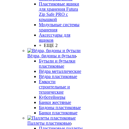
Пластиковые ящики
для хранения Futura
Zip Safe PRO с
крышкой
Модульные системы
хранения
Аксессуары для
ящиков
+ ЕЩЕ 2
Вёдра, бидоны и бутыли
Бутыли и бутылки
пластиковые
Вёдра металлические
Вёдра пластиковые
Ёмкости
строительные и
технические
Куботейнеры
Банки жестяные
Бидоны пластиковые
Банки пластиковые
Паллеты пластиковые
Пластиковые паллеты