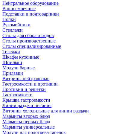
Нейтральное оборудование
Ванны моечные
Подставки и подтоварники
Полки
Рукомойники
Стеллажи
Столы для сбора отходов
Столы производственные
Столы специализированные
Тележки
Шкафы кухонные
Шпильки
Модули барные
Прилавки
Витрины нейтральные
Гастроемкости и противни
Противни и решетки
Гастроемкости
Крышка гастроемкости
Линии раздачи питания
Витрины холодильные для линии раздачи
Мармиты вторых блюд
Мармиты первых блюд
Мармиты универсальные
Модули для подогрева тарелок