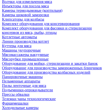
Волчки для измельчения мяса
Инъекторы для посола мяса
Камеры термодымовые (коптильня)
Камеры шоковой заморозки
Клипсаторы для колбасы
Комплект оборудования для консервирования
Комплект оборудования для фасовки и стерилизации
консервов из мяса, рыбы, птицы
Котлетные автоматы
Линии производства котлет
Куттеры для мяса
Машины укупорочные
Мясомассажеры вакуумные
Мясорубки промышленные
Оборудование для мойки, стерилизации и закатки банок
Оборудование для производства замороженных блинчиков
Оборудование для производства колбасных изделий
Панировочные машины
Пельменные аппараты
Пилы ленточные для мяса
Подъемники-опрокидыватели
Прессы обвалки
Тележки чаны технологические
Фаршемешалки
Холодильные камеры