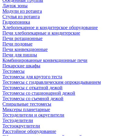
Обеденные группы
Лаунж зоны
Модули из ротанга
Стулья из ротанга
Гидропоника
Хлебопекарное и кондитерское оборудование
Печи хлебопекарные и кондитерские
Печи ротационные
Печи подовые
Печи конвекционные
Печи для пиццы
Комбинированные конвекционные печи
Пекарские шкафы
Тестомесы
Тестомесы для крутого теста
Тестомесы с гидравлическим опрокидыванием
Тестомесы с откатной дежой
Тестомесы со стационарной дежой
Тестомесы со съемной дежой
Спиральные тестомесы
Миксеры планетарные
Тестоделители и округлители
Тестоделители
Тестоокруглители
Расстойное оборудование