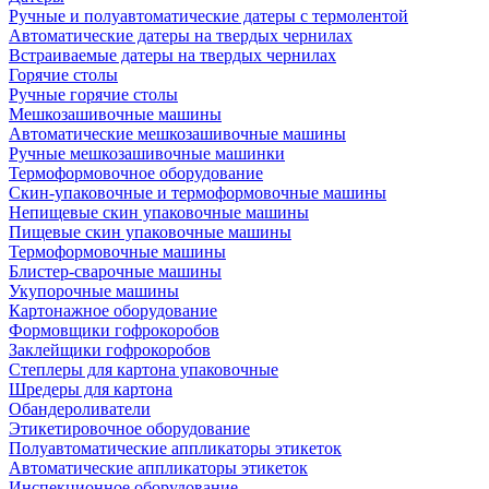
Ручные и полуавтоматические датеры с термолентой
Автоматические датеры на твердых чернилах
Встраиваемые датеры на твердых чернилах
Горячие столы
Ручные горячие столы
Мешкозашивочные машины
Автоматические мешкозашивочные машины
Ручные мешкозашивочные машинки
Термоформовочное оборудование
Скин-упаковочные и термоформовочные машины
Непищевые скин упаковочные машины
Пищевые скин упаковочные машины
Термоформовочные машины
Блистер-сварочные машины
Укупорочные машины
Картонажное оборудование
Формовщики гофрокоробов
Заклейщики гофрокоробов
Степлеры для картона упаковочные
Шредеры для картона
Обандероливатели
Этикетировочное оборудование
Полуавтоматические аппликаторы этикеток
Автоматические аппликаторы этикеток
Инспекционное оборудование