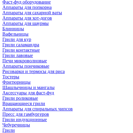
Фаст-фуд оборудование
Аппараты для попкорна
Аппараты для сахарной ваты
Аппараты для хот-догов
Аппараты для шаурмы
Блинницы
Вафельницы
Грили для кур
Грили саламандра
Грили контактные
Грили лавовые
Печи микроволновые
Аппараты пончиковые
Рисоварки и термосы для риса
Тостеры
Фритюрницы
Шашлычницы и мангалы
Аксессуары для фаст-фуд
Грили роликовые
Вращающиеся грили
Аппараты для спиральных чипсов
Пресс для гамбургеров
Грили индукционные
Чебуречницы
Грили