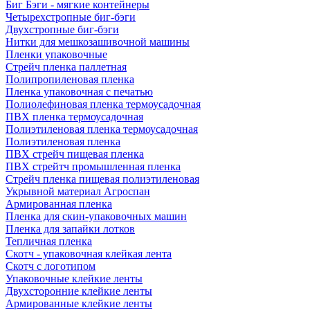
Биг Бэги - мягкие контейнеры
Четырехстропные биг-бэги
Двухстропные биг-бэги
Нитки для мешкозашивочной машины
Пленки упаковочные
Стрейч пленка паллетная
Полипропиленовая пленка
Пленка упаковочная с печатью
Полиолефиновая пленка термоусадочная
ПВХ пленка термоусадочная
Полиэтиленовая пленка термоусадочная
Полиэтиленовая пленка
ПВХ стрейч пищевая пленка
ПВХ стрейтч промышленная пленка
Стрейч пленка пищевая полиэтиленовая
Укрывной материал Агроспан
Армированная пленка
Пленка для скин-упаковочных машин
Пленка для запайки лотков
Тепличная пленка
Скотч - упаковочная клейкая лента
Скотч с логотипом
Упаковочные клейкие ленты
Двухсторонние клейкие ленты
Армированные клейкие ленты