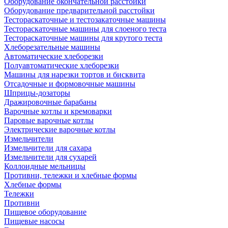
Оборудование окончательной расстойки
Оборудование предварительной расстойки
Тестораскаточные и тестозакаточные машины
Тестораскаточные машины для слоеного теста
Тестораскаточные машины для крутого теста
Хлеборезательные машины
Автоматические хлеборезки
Полуавтоматические хлеборезки
Машины для нарезки тортов и бисквита
Отсадочные и формовочные машины
Шприцы-дозаторы
Дражировочные барабаны
Варочные котлы и кремоварки
Паровые варочные котлы
Электрические варочные котлы
Измельчители
Измельчители для сахара
Измельчители для сухарей
Коллоидные мельницы
Противни, тележки и хлебные формы
Хлебные формы
Тележки
Противни
Пищевое оборудование
Пищевые насосы