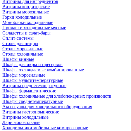
Витрины для ингредиентов
Витрины кондитерские
Витрины морозильные
Горки холодильные
Моноблоки холодильные
Прилавки холодильные мясные
Саладетты и салат-бары
Сплит-системы
Столы для пиццы
Столы морозильные
Столы холодильные
Шкафы винные
Шкафы для икры и пресервов
Шкафы охлаждаемые комбинированные
Шкафы морозильные
Шкафы мультитемпературные
Витрины среднетемпературные
Шкафы фармацевтические
Шкафы холодильные для хлебопекарных производств
Шкафы среднетемпературные
Аксессуары для холодильного оборудования
Витрины гастрономические
Витрины холодильные
Лари морозильные
Холодильники мобильные компрессорные