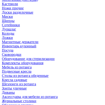
Кастрюли
Ножи прочие
Доски разделочные
Миски
Щипцы
Сотейники
Дуршлаг
Колоды
Ложки
Магнитные держатели
Инвентарь кухонный
Посуда
Сковородки
Оборудование для стерилизации
Комплекты оборудования
Мебель из ротанга
Подвесные кресла
Столы из ротанга обеденные
Кресла садовые
Шезлонги из ротанга
Зонты уличные
Диваны
Аксессуары для мебели из ротанга
Журнальные столики