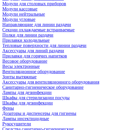
Модули для столовых приборов
Модули кассовые
Модули нейтральные
Модули угловые
Направляющие для линии раздачи
Секции охлаждаемые встраиваемые
Полки для линии раздачи
Прилавки холодильные
Тепловые поверхности для линии раздачи
Аксессуары для линий раздачи
Прилавки для горячих напитков
Весовое оборудование
Весы электронные
Вентиляционное оборудование
Зонты вытяжные
Аксессуары для вентиляционного оборудования
Санитарно-гигиеническое оборудование
Лампы для дезинфекции
Шкафы для стерилизации посуды
Шкафы для дезинфекции
Фены
Дозаторы и диспенсеры для гигиены
Лампы инсектицидные
Рукосушители
Средства санитарно-гигиенические