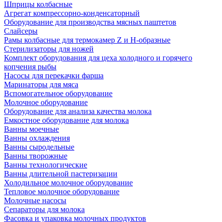
Шприцы колбасные
Агрегат компрессорно-конденсаторный
Оборудование для производства мясных паштетов
Слайсеры
Рамы колбасные для термокамер Z и H-образные
Стерилизаторы для ножей
Комплект оборудования для цеха холодного и горячего
копчения рыбы
Насосы для перекачки фарша
Маринаторы для мяса
Вспомогательное оборудование
Молочное оборудование
Оборудование для анализа качества молока
Емкостное оборудование для молока
Ванны моечные
Ванны охлаждения
Ванны сыродельные
Ванны творожные
Ванны технологические
Ванны длительной пастеризации
Холодильное молочное оборудование
Тепловое молочное оборудование
Молочные насосы
Сепараторы для молока
Фасовка и упаковка молочных продуктов