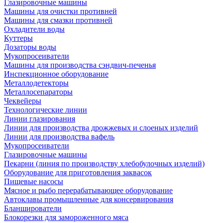
Глазировочные машины
Машины для очистки противней
Машины для смазки противней
Охладители воды
Куттеры
Дозаторы воды
Мукопросеиватели
Машины для производства сэндвич-печенья
Инспекционное оборудование
Металлодетекторы
Металлосепараторы
Чеквейеры
Технологические линии
Линии глазирования
Линии для производства дрожжевых и слоеных изделий
Линии для производства вафель
Мукопросеиватели
Глазировочные машины
Пекарни (линия по производству хлебобулочных изделий)
Оборудование для приготовления заквасок
Пищевые насосы
Мясное и рыбо перерабатывающее оборудование
Автоклавы промышленные для консервирования
Бланширователи
Блокорезки для замороженного мяса