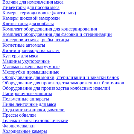
Волчки для измельчения мяса
Инъекторы для посола мяса
Камеры термодымовые (коптильня)
Камеры шоковой заморозки
Клипсаторы для колбасы
Комплект оборудования для консервирования
Комплект оборудования для фасовки и стерилизации
консервов из мяса, рыбы, птицы
Котлетные автоматы
Линии производства котлет
Куттеры для мяса
Машины укупорочные
Мясомассажеры вакуумные
Мясорубки промышленные
Оборудование для мойки, стерилизации и закатки банок
Оборудование для производства замороженных блинчиков
Оборудование для производства колбасных изделий
Панировочные машины
Пельменные аппараты
Пилы ленточные для мяса
Подъемники-опрокидыватели
Прессы обвалки
Тележки чаны технологические
Фаршемешалки
Холодильные камеры