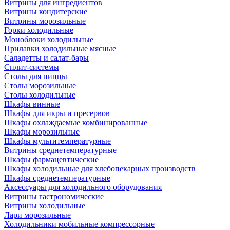
Витрины для ингредиентов
Витрины кондитерские
Витрины морозильные
Горки холодильные
Моноблоки холодильные
Прилавки холодильные мясные
Саладетты и салат-бары
Сплит-системы
Столы для пиццы
Столы морозильные
Столы холодильные
Шкафы винные
Шкафы для икры и пресервов
Шкафы охлаждаемые комбинированные
Шкафы морозильные
Шкафы мультитемпературные
Витрины среднетемпературные
Шкафы фармацевтические
Шкафы холодильные для хлебопекарных производств
Шкафы среднетемпературные
Аксессуары для холодильного оборудования
Витрины гастрономические
Витрины холодильные
Лари морозильные
Холодильники мобильные компрессорные