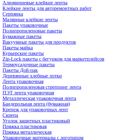
Алюминиевые клейкие ленты
Клейкие ленты для авторемонтных работ
Серпянка
Малярные клейкие ленты
Пакеты упаковочные
Полипропиленовые пакеты
Бумажные пакеты
Вакуумные пакеты для продуктов
Пакеты майка
Курьерские пакеты
Zip-Lock пакеты с бегунком для маркетплейсов
Термоусадочные пакеты
Пакеты Дой-пак
Деревянные хлебные лотки
Лента упаковочная
Полипропиленовая стреппинг лента
ПЭТ лента упаковочная
Металлическая упаковочная лента
Бандерольная лента (бумажная)
Крепеж для упаковочных лент
Скрепа
Уголок защитных пластиковый
Пряжка пластиковая
Пряжка металлическая
Упаковочные материалы с логотипом