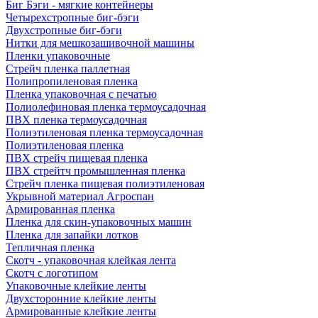
Биг Бэги - мягкие контейнеры
Четырехстропные биг-бэги
Двухстропные биг-бэги
Нитки для мешкозашивочной машины
Пленки упаковочные
Стрейч пленка паллетная
Полипропиленовая пленка
Пленка упаковочная с печатью
Полиолефиновая пленка термоусадочная
ПВХ пленка термоусадочная
Полиэтиленовая пленка термоусадочная
Полиэтиленовая пленка
ПВХ стрейч пищевая пленка
ПВХ стрейтч промышленная пленка
Стрейч пленка пищевая полиэтиленовая
Укрывной материал Агроспан
Армированная пленка
Пленка для скин-упаковочных машин
Пленка для запайки лотков
Тепличная пленка
Скотч - упаковочная клейкая лента
Скотч с логотипом
Упаковочные клейкие ленты
Двухсторонние клейкие ленты
Армированные клейкие ленты