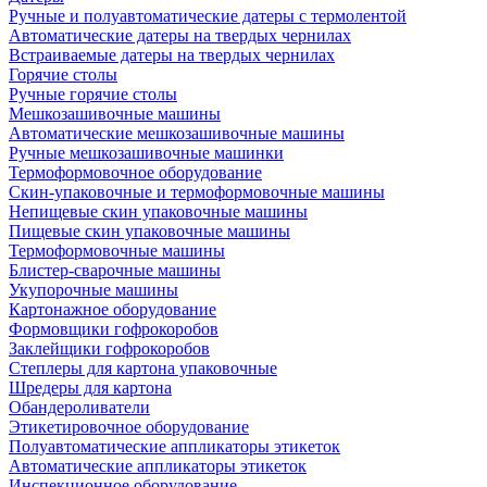
Ручные и полуавтоматические датеры с термолентой
Автоматические датеры на твердых чернилах
Встраиваемые датеры на твердых чернилах
Горячие столы
Ручные горячие столы
Мешкозашивочные машины
Автоматические мешкозашивочные машины
Ручные мешкозашивочные машинки
Термоформовочное оборудование
Скин-упаковочные и термоформовочные машины
Непищевые скин упаковочные машины
Пищевые скин упаковочные машины
Термоформовочные машины
Блистер-сварочные машины
Укупорочные машины
Картонажное оборудование
Формовщики гофрокоробов
Заклейщики гофрокоробов
Степлеры для картона упаковочные
Шредеры для картона
Обандероливатели
Этикетировочное оборудование
Полуавтоматические аппликаторы этикеток
Автоматические аппликаторы этикеток
Инспекционное оборудование