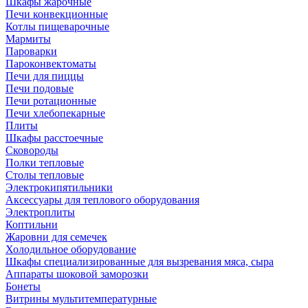
Шкафы жарочные
Печи конвекционные
Котлы пищеварочные
Мармиты
Пароварки
Пароконвектоматы
Печи для пиццы
Печи подовые
Печи ротационные
Печи хлебопекарные
Плиты
Шкафы расстоечные
Сковороды
Полки тепловые
Столы тепловые
Электрокипятильники
Аксессуары для теплового оборудования
Электроплиты
Коптильни
Жаровни для семечек
Холодильное оборудование
Шкафы специализированные для вызревания мяса, сыра
Аппараты шоковой заморозки
Бонеты
Витрины мультитемпературные