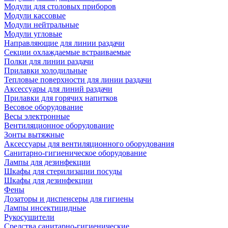
Модули для столовых приборов
Модули кассовые
Модули нейтральные
Модули угловые
Направляющие для линии раздачи
Секции охлаждаемые встраиваемые
Полки для линии раздачи
Прилавки холодильные
Тепловые поверхности для линии раздачи
Аксессуары для линий раздачи
Прилавки для горячих напитков
Весовое оборудование
Весы электронные
Вентиляционное оборудование
Зонты вытяжные
Аксессуары для вентиляционного оборудования
Санитарно-гигиеническое оборудование
Лампы для дезинфекции
Шкафы для стерилизации посуды
Шкафы для дезинфекции
Фены
Дозаторы и диспенсеры для гигиены
Лампы инсектицидные
Рукосушители
Средства санитарно-гигиенические