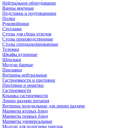
Нейтральное оборудование
Ванны моечные
Подставки и подтоварники
Полки
Рукомойники
Стеллажи
Столы для сбора отходов
Столы производственные
Столы специализированные
Тележки
Шкафы кухонные
Шпильки
Модули барные
Прилавки
Витрины нейтральные
Гастроемкости и противни
Противни и решетки
Гастроемкости
Крышка гастроемкости
Линии раздачи питания
Витрины холодильные для линии раздачи
Мармиты вторых блюд
Мармиты первых блюд
Мармиты универсальные
Модули для подогрева тарелок