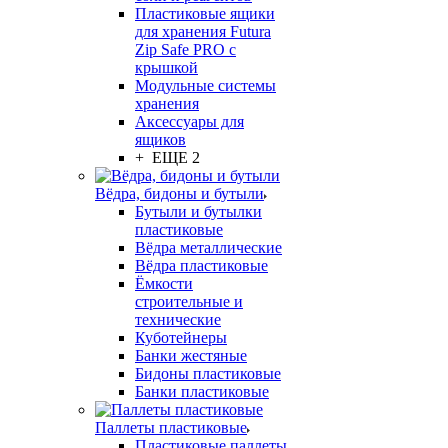
Пластиковые ящики
для хранения Futura
Zip Safe PRO с
крышкой
Модульные системы
хранения
Аксессуары для
ящиков
+ ЕЩЕ 2
Вёдра, бидоны и бутыли
Бутыли и бутылки
пластиковые
Вёдра металлические
Вёдра пластиковые
Ёмкости
строительные и
технические
Куботейнеры
Банки жестяные
Бидоны пластиковые
Банки пластиковые
Паллеты пластиковые
Пластиковые паллеты