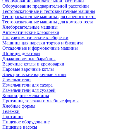
Оборудование окончательной расстойки
Оборудование предварительной расстойки
Тестораскаточные и тестозакаточные машины
Тестораскаточные машины для слоеного теста
Тестораскаточные машины для крутого теста
Хлеборезательные машины
Автоматические хлеборезки
Полуавтоматические хлеборезки
Машины для нарезки тортов и бисквита
Отсадочные и формовочные машины
Шприцы-дозаторы
Дражировочные барабаны
Варочные котлы и кремоварки
Паровые варочные котлы
Электрические варочные котлы
Измельчители
Измельчители для сахара
Измельчители для сухарей
Коллоидные мельницы
Противни, тележки и хлебные формы
Хлебные формы
Тележки
Противни
Пищевое оборудование
Пищевые насосы