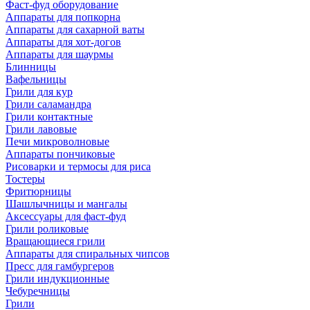
Фаст-фуд оборудование
Аппараты для попкорна
Аппараты для сахарной ваты
Аппараты для хот-догов
Аппараты для шаурмы
Блинницы
Вафельницы
Грили для кур
Грили саламандра
Грили контактные
Грили лавовые
Печи микроволновые
Аппараты пончиковые
Рисоварки и термосы для риса
Тостеры
Фритюрницы
Шашлычницы и мангалы
Аксессуары для фаст-фуд
Грили роликовые
Вращающиеся грили
Аппараты для спиральных чипсов
Пресс для гамбургеров
Грили индукционные
Чебуречницы
Грили