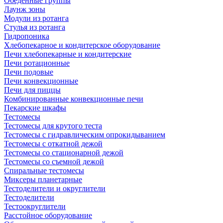
Обеденные группы
Лаунж зоны
Модули из ротанга
Стулья из ротанга
Гидропоника
Хлебопекарное и кондитерское оборудование
Печи хлебопекарные и кондитерские
Печи ротационные
Печи подовые
Печи конвекционные
Печи для пиццы
Комбинированные конвекционные печи
Пекарские шкафы
Тестомесы
Тестомесы для крутого теста
Тестомесы с гидравлическим опрокидыванием
Тестомесы с откатной дежой
Тестомесы со стационарной дежой
Тестомесы со съемной дежой
Спиральные тестомесы
Миксеры планетарные
Тестоделители и округлители
Тестоделители
Тестоокруглители
Расстойное оборудование