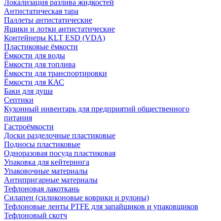
Локализация разлива жидкостей
Антистатическая тара
Паллеты антистатические
Ящики и лотки антистатические
Контейнеры KLT ESD (VDA)
Пластиковые ёмкости
Ёмкости для воды
Ёмкости для топлива
Ёмкости для транспортировки
Ёмкости для КАС
Баки для душа
Септики
Кухонный инвентарь для предприятий общественного
питания
Гастроёмкости
Доски разделочные пластиковые
Подносы пластиковые
Одноразовая посуда пластиковая
Упаковка для кейтеринга
Упаковочные материалы
Антипригарные материалы
Тефлоновая лакоткань
Силапен (силиконовые коврики и рулоны)
Тефлоновые ленты PTFE для запайщиков и упаковщиков
Тефлоновый скотч