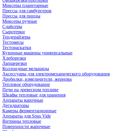
Овощерезки-протирки
Миксеры планетарные
Прессы для гамбургеров
Прессы для пиццы
Миксеры ручные
Слайсеры
Сыротерки
Тендерайзеры
Тестомесы
Тестораскатки
Кухонные машины универсальные
Хлеборезки
Лапшерезки
Коллоидные мельницы
Аксессуары для электромеханического оборудования
Дробилки, измельчители, жернова
Тепловое оборудование
Печи на древесном топливе
Шкафы тепловые для хранения
Аппараты варочные
Дегидраторы
Камеры ферментационные
Аппараты для Sous Vide
Витрины тепловые
Поверхности жарочные