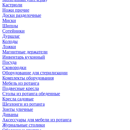
Кастрюли
Ножи прочие
Доски разделочные
Миски
Щипцы
Сотейники
Дуршлаг
Колоды
Ложки
Магнитные держатели
Инвентарь кухонный
Посуда
Сковородки
Оборудование для стерилизации
Комплекты оборудования
Мебель из ротанга
Подвесные кресла
Столы из ротанга обеденные
Кресла садовые
Шезлонги из ротанга
Зонты уличные
Диваны
Аксессуары для мебели из ротанга
Журнальные столики