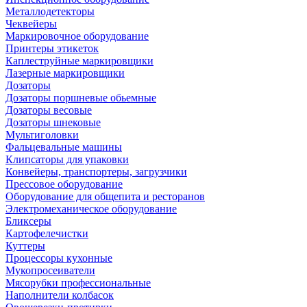
Металлодетекторы
Чеквейеры
Маркировочное оборудование
Принтеры этикеток
Каплеструйные маркировщики
Лазерные маркировщики
Дозаторы
Дозаторы поршневые обьемные
Дозаторы весовые
Дозаторы шнековые
Мультиголовки
Фальцевальные машины
Клипсаторы для упаковки
Конвейеры, транспортеры, загрузчики
Прессовое оборудование
Оборудование для общепита и ресторанов
Электромеханическое оборудование
Бликсеры
Картофелечистки
Куттеры
Процессоры кухонные
Мукопросеиватели
Мясорубки профессиональные
Наполнители колбасок