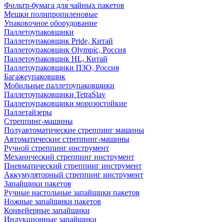
Фильтр-бумага для чайных пакетов
Мешки полипропиленовые
Упаковочное оборудование
Паллетоупаковщики
Паллетоупаковщик Pride, Китай
Паллетоупаковщик Olympic, Россия
Паллетоупаковщик HL, Китай
Паллетоупаковщики ПЗО, Россия
Багажеупаковщик
Мобильные паллетоупаковщики
Паллетоупаковщики TetraSlav
Паллетоупаковщики морозостойкие
Паллетайзеры
Стреппинг-машины
Полуавтоматические стреппинг машины
Автоматические стреппинг-машины
Ручной стреппинг инструмент
Механический стреппинг инструмент
Пневматический стреппинг инструмент
Аккумуляторный стреппинг инструмент
Запайщики пакетов
Ручные настольные запайщики пакетов
Ножные запайщики пакетов
Конвейерные запайщики
Индукционные запайщики