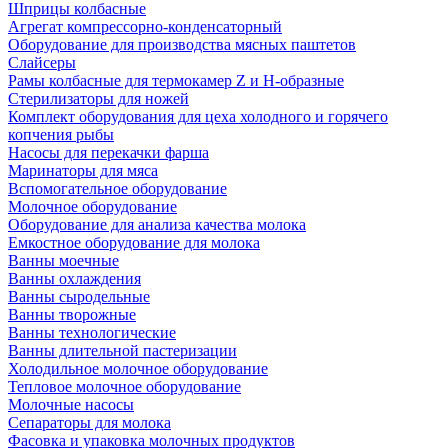
Шприцы колбасные
Агрегат компрессорно-конденсаторный
Оборудование для производства мясных паштетов
Слайсеры
Рамы колбасные для термокамер Z и H-образные
Стерилизаторы для ножей
Комплект оборудования для цеха холодного и горячего
копчения рыбы
Насосы для перекачки фарша
Маринаторы для мяса
Вспомогательное оборудование
Молочное оборудование
Оборудование для анализа качества молока
Емкостное оборудование для молока
Ванны моечные
Ванны охлаждения
Ванны сыродельные
Ванны творожные
Ванны технологические
Ванны длительной пастеризации
Холодильное молочное оборудование
Тепловое молочное оборудование
Молочные насосы
Сепараторы для молока
Фасовка и упаковка молочных продуктов