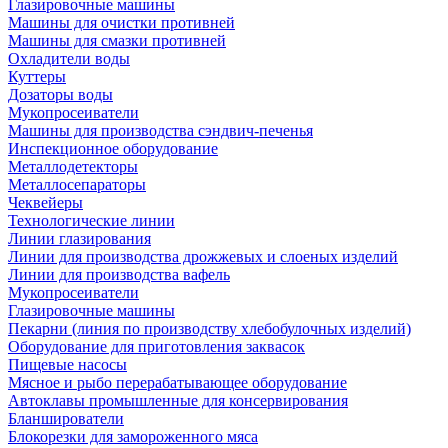
Глазировочные машины
Машины для очистки противней
Машины для смазки противней
Охладители воды
Куттеры
Дозаторы воды
Мукопросеиватели
Машины для производства сэндвич-печенья
Инспекционное оборудование
Металлодетекторы
Металлосепараторы
Чеквейеры
Технологические линии
Линии глазирования
Линии для производства дрожжевых и слоеных изделий
Линии для производства вафель
Мукопросеиватели
Глазировочные машины
Пекарни (линия по производству хлебобулочных изделий)
Оборудование для приготовления заквасок
Пищевые насосы
Мясное и рыбо перерабатывающее оборудование
Автоклавы промышленные для консервирования
Бланширователи
Блокорезки для замороженного мяса