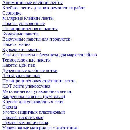
Алюминиевые клейкие ленты
Клейкие ленты для авторемонтных работ
Серпянка
Малярные клейкие ленты
Пакеты упаковочные
Полипропиленовые пакеты
Бумажные пакеты
Вакуумные пакеты для продуктов
Пакеты майка
Курьерские пакеты
Zip-Lock пакеты с бегунком для маркетплейсов
Термоусадочные пакеты
Пакеты Дой-пак
Деревянные хлебные лотки
Лента упаковочная
Полипропиленовая стреппинг лента
ПЭТ лента упаковочная
Металлическая упаковочная лента
Бандерольная лента (бумажная)
Крепеж для упаковочных лент
Скрепа
Уголок защитных пластиковый
Пряжка пластиковая
Пряжка металлическая
Упаковочные материалы с логотипом