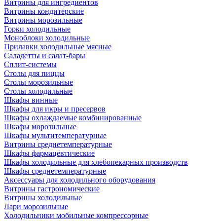
Витрины для ингредиентов
Витрины кондитерские
Витрины морозильные
Горки холодильные
Моноблоки холодильные
Прилавки холодильные мясные
Саладетты и салат-бары
Сплит-системы
Столы для пиццы
Столы морозильные
Столы холодильные
Шкафы винные
Шкафы для икры и пресервов
Шкафы охлаждаемые комбинированные
Шкафы морозильные
Шкафы мультитемпературные
Витрины среднетемпературные
Шкафы фармацевтические
Шкафы холодильные для хлебопекарных производств
Шкафы среднетемпературные
Аксессуары для холодильного оборудования
Витрины гастрономические
Витрины холодильные
Лари морозильные
Холодильники мобильные компрессорные