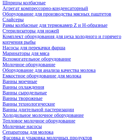
Шприцы колбасные
Агрегат компрессорно-конденсаторный
Оборудование для производства мясных паштетов
Слайсеры
Рамы колбасные для термокамер Z и H-образные
Стерилизаторы для ножей
Комплект оборудования для цеха холодного и горячего
копчения рыбы
Насосы для перекачки фарша
Маринаторы для мяса
Вспомогательное оборудование
Молочное оборудование
Оборудование для анализа качества молока
Емкостное оборудование для молока
Ванны моечные
Ванны охлаждения
Ванны сыродельные
Ванны творожные
Ванны технологические
Ванны длительной пастеризации
Холодильное молочное оборудование
Тепловое молочное оборудование
Молочные насосы
Сепараторы для молока
Фасовка и упаковка молочных продуктов