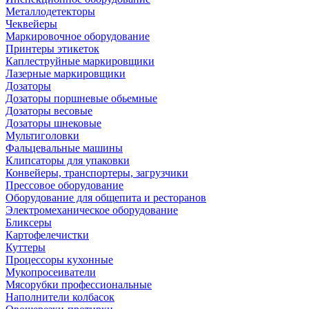
Металлодетекторы
Чеквейеры
Маркировочное оборудование
Принтеры этикеток
Каплеструйные маркировщики
Лазерные маркировщики
Дозаторы
Дозаторы поршневые обьемные
Дозаторы весовые
Дозаторы шнековые
Мультиголовки
Фальцевальные машины
Клипсаторы для упаковки
Конвейеры, транспортеры, загрузчики
Прессовое оборудование
Оборудование для общепита и ресторанов
Электромеханическое оборудование
Бликсеры
Картофелечистки
Куттеры
Процессоры кухонные
Мукопросеиватели
Мясорубки профессиональные
Наполнители колбасок