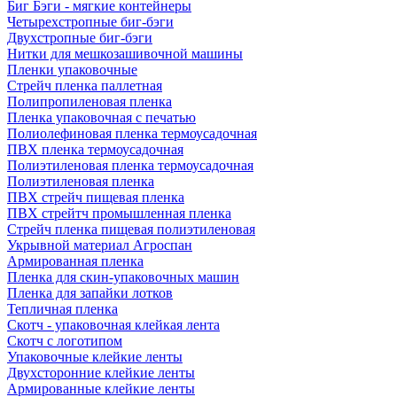
Биг Бэги - мягкие контейнеры
Четырехстропные биг-бэги
Двухстропные биг-бэги
Нитки для мешкозашивочной машины
Пленки упаковочные
Стрейч пленка паллетная
Полипропиленовая пленка
Пленка упаковочная с печатью
Полиолефиновая пленка термоусадочная
ПВХ пленка термоусадочная
Полиэтиленовая пленка термоусадочная
Полиэтиленовая пленка
ПВХ стрейч пищевая пленка
ПВХ стрейтч промышленная пленка
Стрейч пленка пищевая полиэтиленовая
Укрывной материал Агроспан
Армированная пленка
Пленка для скин-упаковочных машин
Пленка для запайки лотков
Тепличная пленка
Скотч - упаковочная клейкая лента
Скотч с логотипом
Упаковочные клейкие ленты
Двухсторонние клейкие ленты
Армированные клейкие ленты