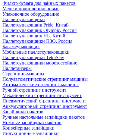
Фильтр-бумага для чайных пакетов
Мешки полипропиленовые
Упаковочное оборудование
Паллетоупаковщики
Паллетоупаковщик Pride, Китай
Паллетоупаковщик Olympic, Россия
Паллетоупаковщик HL, Китай
Паллетоупаковщики ПЗО, Россия
Багажеупаковщик
Мобильные паллетоупаковщики
Паллетоупаковщики TetraSlav
Паллетоупаковщики морозостойкие
Паллетайзеры
Стреппинг-машины
Полуавтоматические стреппинг машины
Автоматические стреппинг-машины
Ручной стреппинг инструмент
Механический стреппинг инструмент
Пневматический стреппинг инструмент
Аккумуляторный стреппинг инструмент
Запайщики пакетов
Ручные настольные запайщики пакетов
Ножные запайщики пакетов
Конвейерные запайщики
Индукционные запайщики