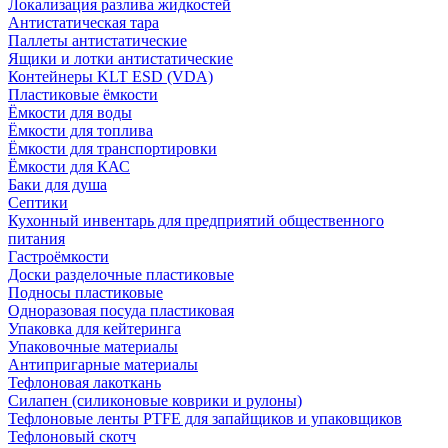
Локализация разлива жидкостей
Антистатическая тара
Паллеты антистатические
Ящики и лотки антистатические
Контейнеры KLT ESD (VDA)
Пластиковые ёмкости
Ёмкости для воды
Ёмкости для топлива
Ёмкости для транспортировки
Ёмкости для КАС
Баки для душа
Септики
Кухонный инвентарь для предприятий общественного
питания
Гастроёмкости
Доски разделочные пластиковые
Подносы пластиковые
Одноразовая посуда пластиковая
Упаковка для кейтеринга
Упаковочные материалы
Антипригарные материалы
Тефлоновая лакоткань
Силапен (силиконовые коврики и рулоны)
Тефлоновые ленты PTFE для запайщиков и упаковщиков
Тефлоновый скотч