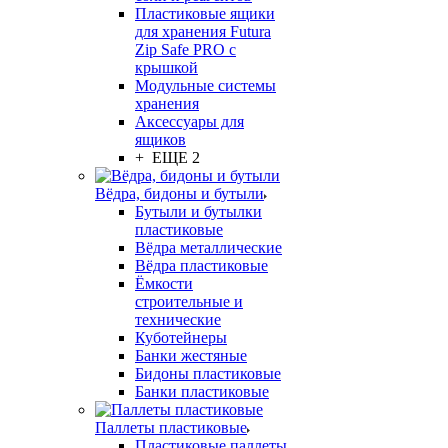
Пластиковые ящики
для хранения Futura
Zip Safe PRO с
крышкой
Модульные системы
хранения
Аксессуары для
ящиков
+ ЕЩЕ 2
Вёдра, бидоны и бутыли
Бутыли и бутылки
пластиковые
Вёдра металлические
Вёдра пластиковые
Ёмкости
строительные и
технические
Куботейнеры
Банки жестяные
Бидоны пластиковые
Банки пластиковые
Паллеты пластиковые
Пластиковые паллеты