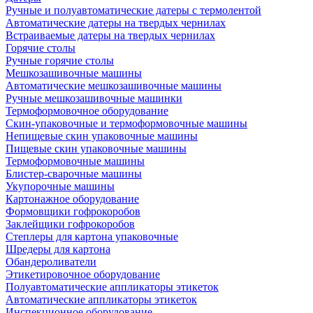
Ручные и полуавтоматические датеры с термолентой
Автоматические датеры на твердых чернилах
Встраиваемые датеры на твердых чернилах
Горячие столы
Ручные горячие столы
Мешкозашивочные машины
Автоматические мешкозашивочные машины
Ручные мешкозашивочные машинки
Термоформовочное оборудование
Скин-упаковочные и термоформовочные машины
Непищевые скин упаковочные машины
Пищевые скин упаковочные машины
Термоформовочные машины
Блистер-сварочные машины
Укупорочные машины
Картонажное оборудование
Формовщики гофрокоробов
Заклейщики гофрокоробов
Степлеры для картона упаковочные
Шредеры для картона
Обандероливатели
Этикетировочное оборудование
Полуавтоматические аппликаторы этикеток
Автоматические аппликаторы этикеток
Инспекционное оборудование