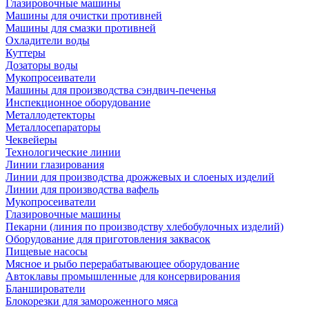
Глазировочные машины
Машины для очистки противней
Машины для смазки противней
Охладители воды
Куттеры
Дозаторы воды
Мукопросеиватели
Машины для производства сэндвич-печенья
Инспекционное оборудование
Металлодетекторы
Металлосепараторы
Чеквейеры
Технологические линии
Линии глазирования
Линии для производства дрожжевых и слоеных изделий
Линии для производства вафель
Мукопросеиватели
Глазировочные машины
Пекарни (линия по производству хлебобулочных изделий)
Оборудование для приготовления заквасок
Пищевые насосы
Мясное и рыбо перерабатывающее оборудование
Автоклавы промышленные для консервирования
Бланширователи
Блокорезки для замороженного мяса