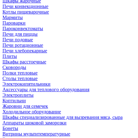
Шкафы жарочные
Печи конвекционные
Котлы пищеварочные
Мармиты
Пароварки
Пароконвектоматы
Печи для пиццы
Печи подовые
Печи ротационные
Печи хлебопекарные
Плиты
Шкафы расстоечные
Сковороды
Полки тепловые
Столы тепловые
Электрокипятильники
Аксессуары для теплового оборудования
Электроплиты
Коптильни
Жаровни для семечек
Холодильное оборудование
Шкафы специализированные для вызревания мяса, сыра
Аппараты шоковой заморозки
Бонеты
Витрины мультитемпературные