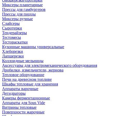
Овощерезки-протирки
Миксеры планетарные
Прессы для гамбургеров
Прессы для пиццы
Миксеры ручные
Слайсеры
Сыротерки
Тендерайзеры
Тестомесы
Тестораскатки
Кухонные машины универсальные
Хлеборезки
Лапшерезки
Коллоидные мельницы
Аксессуары для электромеханического оборудования
Дробилки, измельчители, жернова
Тепловое оборудование
Печи на древесном топливе
Шкафы тепловые для хранения
Аппараты варочные
Дегидраторы
Камеры ферментационные
Аппараты для Sous Vide
Витрины тепловые
Поверхности жарочные