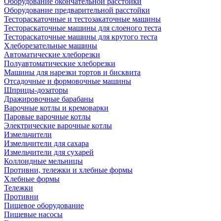
Оборудование окончательной расстойки
Оборудование предварительной расстойки
Тестораскаточные и тестозакаточные машины
Тестораскаточные машины для слоеного теста
Тестораскаточные машины для крутого теста
Хлеборезательные машины
Автоматические хлеборезки
Полуавтоматические хлеборезки
Машины для нарезки тортов и бисквита
Отсадочные и формовочные машины
Шприцы-дозаторы
Дражировочные барабаны
Варочные котлы и кремоварки
Паровые варочные котлы
Электрические варочные котлы
Измельчители
Измельчители для сахара
Измельчители для сухарей
Коллоидные мельницы
Противни, тележки и хлебные формы
Хлебные формы
Тележки
Противни
Пищевое оборудование
Пищевые насосы