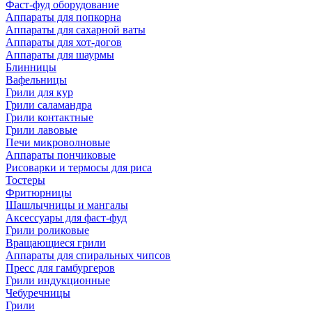
Фаст-фуд оборудование
Аппараты для попкорна
Аппараты для сахарной ваты
Аппараты для хот-догов
Аппараты для шаурмы
Блинницы
Вафельницы
Грили для кур
Грили саламандра
Грили контактные
Грили лавовые
Печи микроволновые
Аппараты пончиковые
Рисоварки и термосы для риса
Тостеры
Фритюрницы
Шашлычницы и мангалы
Аксессуары для фаст-фуд
Грили роликовые
Вращающиеся грили
Аппараты для спиральных чипсов
Пресс для гамбургеров
Грили индукционные
Чебуречницы
Грили