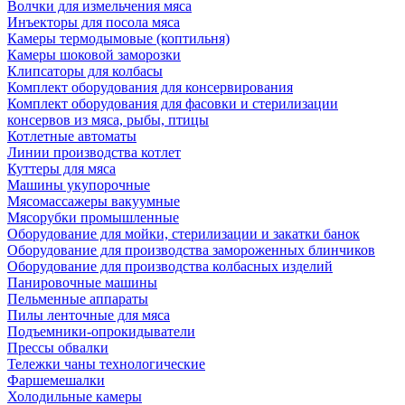
Волчки для измельчения мяса
Инъекторы для посола мяса
Камеры термодымовые (коптильня)
Камеры шоковой заморозки
Клипсаторы для колбасы
Комплект оборудования для консервирования
Комплект оборудования для фасовки и стерилизации
консервов из мяса, рыбы, птицы
Котлетные автоматы
Линии производства котлет
Куттеры для мяса
Машины укупорочные
Мясомассажеры вакуумные
Мясорубки промышленные
Оборудование для мойки, стерилизации и закатки банок
Оборудование для производства замороженных блинчиков
Оборудование для производства колбасных изделий
Панировочные машины
Пельменные аппараты
Пилы ленточные для мяса
Подъемники-опрокидыватели
Прессы обвалки
Тележки чаны технологические
Фаршемешалки
Холодильные камеры