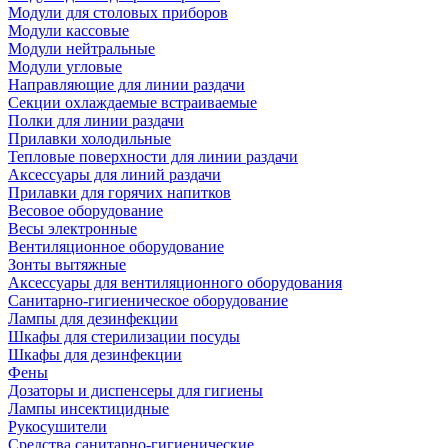
Модули для столовых приборов
Модули кассовые
Модули нейтральные
Модули угловые
Направляющие для линии раздачи
Секции охлаждаемые встраиваемые
Полки для линии раздачи
Прилавки холодильные
Тепловые поверхности для линии раздачи
Аксессуары для линий раздачи
Прилавки для горячих напитков
Весовое оборудование
Весы электронные
Вентиляционное оборудование
Зонты вытяжные
Аксессуары для вентиляционного оборудования
Санитарно-гигиеническое оборудование
Лампы для дезинфекции
Шкафы для стерилизации посуды
Шкафы для дезинфекции
Фены
Дозаторы и диспенсеры для гигиены
Лампы инсектицидные
Рукосушители
Средства санитарно-гигиенические