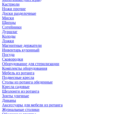
Кастрюли
Ножи прочие
Доски разделочные
Миски
Щипцы
Сотейники
Дуршлаг
Колоды
Ложки
Магнитные держатели
Инвентарь кухонный
Посуда
Сковородки
Оборудование для стерилизации
Комплекты оборудования
Мебель из ротанга
Подвесные кресла
Столы из ротанга обеденные
Кресла садовые
Шезлонги из ротанга
Зонты уличные
Диваны
Аксессуары для мебели из ротанга
Журнальные столики