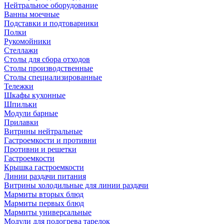
Нейтральное оборудование
Ванны моечные
Подставки и подтоварники
Полки
Рукомойники
Стеллажи
Столы для сбора отходов
Столы производственные
Столы специализированные
Тележки
Шкафы кухонные
Шпильки
Модули барные
Прилавки
Витрины нейтральные
Гастроемкости и противни
Противни и решетки
Гастроемкости
Крышка гастроемкости
Линии раздачи питания
Витрины холодильные для линии раздачи
Мармиты вторых блюд
Мармиты первых блюд
Мармиты универсальные
Модули для подогрева тарелок