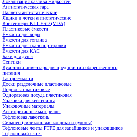
Локализация разлива жидкостей
Антистатическая тара
Паллеты антистатические
Ящики и лотки антистатические
Контейнеры KLT ESD (VDA)
Пластиковые ёмкости
Ёмкости для воды
Ёмкости для топлива
Ёмкости для транспортировки
Ёмкости для КАС
Баки для душа
Септики
Кухонный инвентарь для предприятий общественного
питания
Гастроёмкости
Доски разделочные пластиковые
Подносы пластиковые
Одноразовая посуда пластиковая
Упаковка для кейтеринга
Упаковочные материалы
Антипригарные материалы
Тефлоновая лакоткань
Силапен (силиконовые коврики и рулоны)
Тефлоновые ленты PTFE для запайщиков и упаковщиков
Тефлоновый скотч