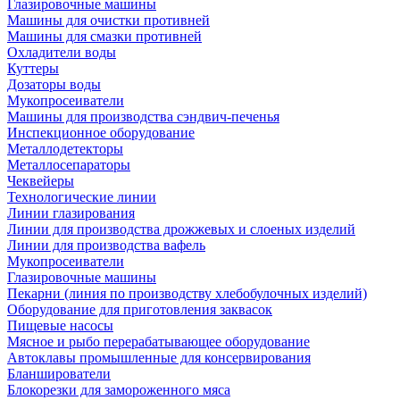
Глазировочные машины
Машины для очистки противней
Машины для смазки противней
Охладители воды
Куттеры
Дозаторы воды
Мукопросеиватели
Машины для производства сэндвич-печенья
Инспекционное оборудование
Металлодетекторы
Металлосепараторы
Чеквейеры
Технологические линии
Линии глазирования
Линии для производства дрожжевых и слоеных изделий
Линии для производства вафель
Мукопросеиватели
Глазировочные машины
Пекарни (линия по производству хлебобулочных изделий)
Оборудование для приготовления заквасок
Пищевые насосы
Мясное и рыбо перерабатывающее оборудование
Автоклавы промышленные для консервирования
Бланширователи
Блокорезки для замороженного мяса