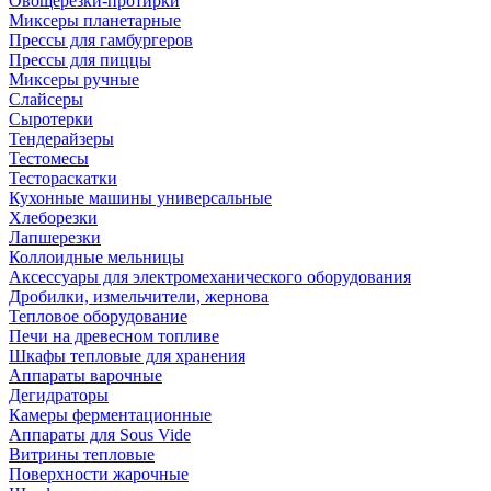
Овощерезки-протирки
Миксеры планетарные
Прессы для гамбургеров
Прессы для пиццы
Миксеры ручные
Слайсеры
Сыротерки
Тендерайзеры
Тестомесы
Тестораскатки
Кухонные машины универсальные
Хлеборезки
Лапшерезки
Коллоидные мельницы
Аксессуары для электромеханического оборудования
Дробилки, измельчители, жернова
Тепловое оборудование
Печи на древесном топливе
Шкафы тепловые для хранения
Аппараты варочные
Дегидраторы
Камеры ферментационные
Аппараты для Sous Vide
Витрины тепловые
Поверхности жарочные