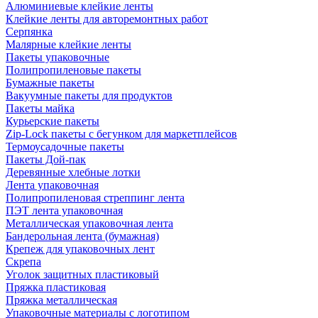
Алюминиевые клейкие ленты
Клейкие ленты для авторемонтных работ
Серпянка
Малярные клейкие ленты
Пакеты упаковочные
Полипропиленовые пакеты
Бумажные пакеты
Вакуумные пакеты для продуктов
Пакеты майка
Курьерские пакеты
Zip-Lock пакеты с бегунком для маркетплейсов
Термоусадочные пакеты
Пакеты Дой-пак
Деревянные хлебные лотки
Лента упаковочная
Полипропиленовая стреппинг лента
ПЭТ лента упаковочная
Металлическая упаковочная лента
Бандерольная лента (бумажная)
Крепеж для упаковочных лент
Скрепа
Уголок защитных пластиковый
Пряжка пластиковая
Пряжка металлическая
Упаковочные материалы с логотипом