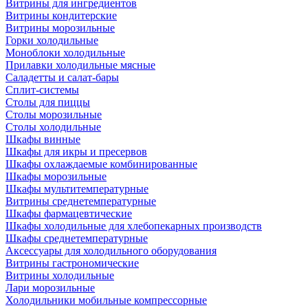
Витрины для ингредиентов
Витрины кондитерские
Витрины морозильные
Горки холодильные
Моноблоки холодильные
Прилавки холодильные мясные
Саладетты и салат-бары
Сплит-системы
Столы для пиццы
Столы морозильные
Столы холодильные
Шкафы винные
Шкафы для икры и пресервов
Шкафы охлаждаемые комбинированные
Шкафы морозильные
Шкафы мультитемпературные
Витрины среднетемпературные
Шкафы фармацевтические
Шкафы холодильные для хлебопекарных производств
Шкафы среднетемпературные
Аксессуары для холодильного оборудования
Витрины гастрономические
Витрины холодильные
Лари морозильные
Холодильники мобильные компрессорные