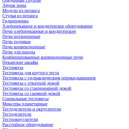
Обеденные группы
Лаунж зоны
Модули из ротанга
Стулья из ротанга
Гидропоника
Хлебопекарное и кондитерское оборудование
Печи хлебопекарные и кондитерские
Печи ротационные
Печи подовые
Печи конвекционные
Печи для пиццы
Комбинированные конвекционные печи
Пекарские шкафы
Тестомесы
Тестомесы для крутого теста
Тестомесы с гидравлическим опрокидыванием
Тестомесы с откатной дежой
Тестомесы со стационарной дежой
Тестомесы со съемной дежой
Спиральные тестомесы
Миксеры планетарные
Тестоделители и округлители
Тестоделители
Тестоокруглители
Расстойное оборудование