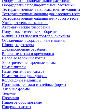
Оборудование окончательной расстойки
Оборудование предварительной расстойки
Тестораскаточные и тестозакаточные машины
Тестораскаточные машины для слоеного теста
Тестораскаточные машины для крутого теста
Хлеборезательные машины
Автоматические хлеборезки
Полуавтоматические хлеборезки
Машины для нарезки тортов и бисквита
Отсадочные и формовочные машины
Шприцы-дозаторы
Дражировочные барабаны
Варочные котлы и кремоварки
Паровые варочные котлы
Электрические варочные котлы
Измельчители
Измельчители для сахара
Измельчители для сухарей
Коллоидные мельницы
Противни, тележки и хлебные формы
Хлебные формы
Тележки
Противни
Пищевое оборудование
Пищевые насосы