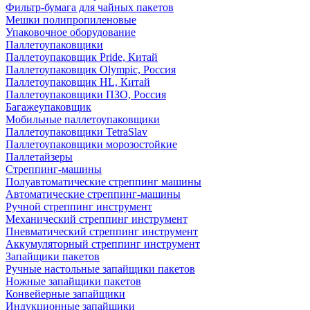
Фильтр-бумага для чайных пакетов
Мешки полипропиленовые
Упаковочное оборудование
Паллетоупаковщики
Паллетоупаковщик Pride, Китай
Паллетоупаковщик Olympic, Россия
Паллетоупаковщик HL, Китай
Паллетоупаковщики ПЗО, Россия
Багажеупаковщик
Мобильные паллетоупаковщики
Паллетоупаковщики TetraSlav
Паллетоупаковщики морозостойкие
Паллетайзеры
Стреппинг-машины
Полуавтоматические стреппинг машины
Автоматические стреппинг-машины
Ручной стреппинг инструмент
Механический стреппинг инструмент
Пневматический стреппинг инструмент
Аккумуляторный стреппинг инструмент
Запайщики пакетов
Ручные настольные запайщики пакетов
Ножные запайщики пакетов
Конвейерные запайщики
Индукционные запайщики