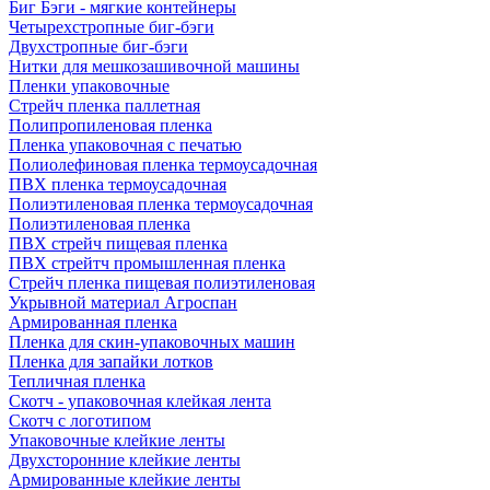
Биг Бэги - мягкие контейнеры
Четырехстропные биг-бэги
Двухстропные биг-бэги
Нитки для мешкозашивочной машины
Пленки упаковочные
Стрейч пленка паллетная
Полипропиленовая пленка
Пленка упаковочная с печатью
Полиолефиновая пленка термоусадочная
ПВХ пленка термоусадочная
Полиэтиленовая пленка термоусадочная
Полиэтиленовая пленка
ПВХ стрейч пищевая пленка
ПВХ стрейтч промышленная пленка
Стрейч пленка пищевая полиэтиленовая
Укрывной материал Агроспан
Армированная пленка
Пленка для скин-упаковочных машин
Пленка для запайки лотков
Тепличная пленка
Скотч - упаковочная клейкая лента
Скотч с логотипом
Упаковочные клейкие ленты
Двухсторонние клейкие ленты
Армированные клейкие ленты