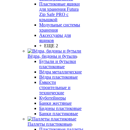
Пластиковые ящики
для хранения Futura
Zip Safe PRO с
крышкой
Модульные системы
хранения
Аксессуары для
ящиков
+ ЕЩЕ 2
Вёдра, бидоны и бутыли
Бутыли и бутылки
пластиковые
Вёдра металлические
Вёдра пластиковые
Ёмкости
строительные и
технические
Куботейнеры
Банки жестяные
Бидоны пластиковые
Банки пластиковые
Паллеты пластиковые
Пластиковые паллеты