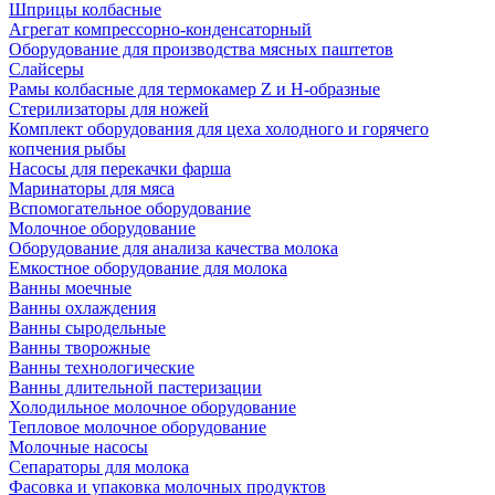
Шприцы колбасные
Агрегат компрессорно-конденсаторный
Оборудование для производства мясных паштетов
Слайсеры
Рамы колбасные для термокамер Z и H-образные
Стерилизаторы для ножей
Комплект оборудования для цеха холодного и горячего
копчения рыбы
Насосы для перекачки фарша
Маринаторы для мяса
Вспомогательное оборудование
Молочное оборудование
Оборудование для анализа качества молока
Емкостное оборудование для молока
Ванны моечные
Ванны охлаждения
Ванны сыродельные
Ванны творожные
Ванны технологические
Ванны длительной пастеризации
Холодильное молочное оборудование
Тепловое молочное оборудование
Молочные насосы
Сепараторы для молока
Фасовка и упаковка молочных продуктов