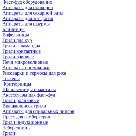
Фаст-фуд оборудование
Аппараты для попкорна
Аппараты для сахарной ваты
Аппараты для хот-догов
Аппараты для шаурмы
Блинницы
Вафельницы
Грили для кур
Грили саламандра
Грили контактные
Грили лавовые
Печи микроволновые
Аппараты пончиковые
Рисоварки и термосы для риса
Тостеры
Фритюрницы
Шашлычницы и мангалы
Аксессуары для фаст-фуд
Грили роликовые
Вращающиеся грили
Аппараты для спиральных чипсов
Пресс для гамбургеров
Грили индукционные
Чебуречницы
Грили