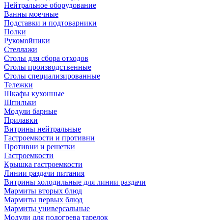
Нейтральное оборудование
Ванны моечные
Подставки и подтоварники
Полки
Рукомойники
Стеллажи
Столы для сбора отходов
Столы производственные
Столы специализированные
Тележки
Шкафы кухонные
Шпильки
Модули барные
Прилавки
Витрины нейтральные
Гастроемкости и противни
Противни и решетки
Гастроемкости
Крышка гастроемкости
Линии раздачи питания
Витрины холодильные для линии раздачи
Мармиты вторых блюд
Мармиты первых блюд
Мармиты универсальные
Модули для подогрева тарелок