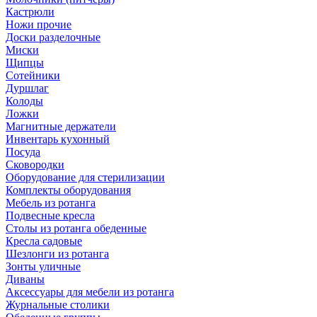
Кастрюли
Ножи прочие
Доски разделочные
Миски
Щипцы
Сотейники
Дуршлаг
Колоды
Ложки
Магнитные держатели
Инвентарь кухонный
Посуда
Сковородки
Оборудование для стерилизации
Комплекты оборудования
Мебель из ротанга
Подвесные кресла
Столы из ротанга обеденные
Кресла садовые
Шезлонги из ротанга
Зонты уличные
Диваны
Аксессуары для мебели из ротанга
Журнальные столики