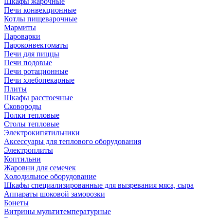
Шкафы жарочные
Печи конвекционные
Котлы пищеварочные
Мармиты
Пароварки
Пароконвектоматы
Печи для пиццы
Печи подовые
Печи ротационные
Печи хлебопекарные
Плиты
Шкафы расстоечные
Сковороды
Полки тепловые
Столы тепловые
Электрокипятильники
Аксессуары для теплового оборудования
Электроплиты
Коптильни
Жаровни для семечек
Холодильное оборудование
Шкафы специализированные для вызревания мяса, сыра
Аппараты шоковой заморозки
Бонеты
Витрины мультитемпературные