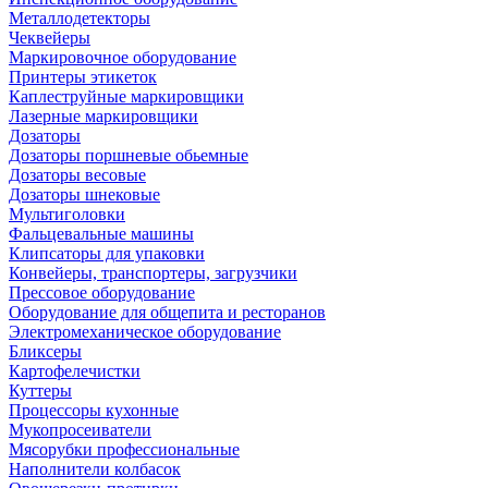
Металлодетекторы
Чеквейеры
Маркировочное оборудование
Принтеры этикеток
Каплеструйные маркировщики
Лазерные маркировщики
Дозаторы
Дозаторы поршневые обьемные
Дозаторы весовые
Дозаторы шнековые
Мультиголовки
Фальцевальные машины
Клипсаторы для упаковки
Конвейеры, транспортеры, загрузчики
Прессовое оборудование
Оборудование для общепита и ресторанов
Электромеханическое оборудование
Бликсеры
Картофелечистки
Куттеры
Процессоры кухонные
Мукопросеиватели
Мясорубки профессиональные
Наполнители колбасок