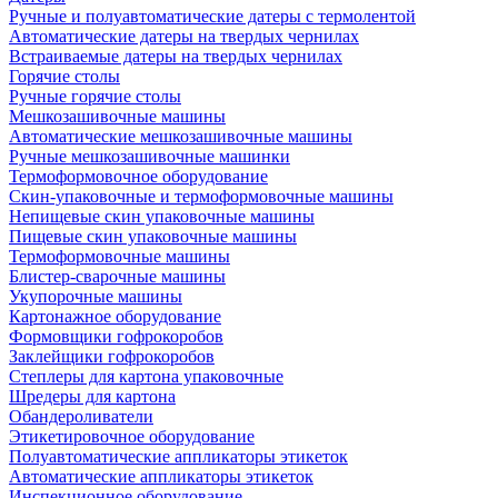
Ручные и полуавтоматические датеры с термолентой
Автоматические датеры на твердых чернилах
Встраиваемые датеры на твердых чернилах
Горячие столы
Ручные горячие столы
Мешкозашивочные машины
Автоматические мешкозашивочные машины
Ручные мешкозашивочные машинки
Термоформовочное оборудование
Скин-упаковочные и термоформовочные машины
Непищевые скин упаковочные машины
Пищевые скин упаковочные машины
Термоформовочные машины
Блистер-сварочные машины
Укупорочные машины
Картонажное оборудование
Формовщики гофрокоробов
Заклейщики гофрокоробов
Степлеры для картона упаковочные
Шредеры для картона
Обандероливатели
Этикетировочное оборудование
Полуавтоматические аппликаторы этикеток
Автоматические аппликаторы этикеток
Инспекционное оборудование