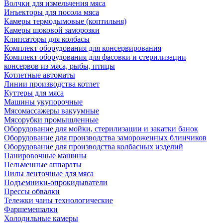
Волчки для измельчения мяса
Инъекторы для посола мяса
Камеры термодымовые (коптильня)
Камеры шоковой заморозки
Клипсаторы для колбасы
Комплект оборудования для консервирования
Комплект оборудования для фасовки и стерилизации
консервов из мяса, рыбы, птицы
Котлетные автоматы
Линии производства котлет
Куттеры для мяса
Машины укупорочные
Мясомассажеры вакуумные
Мясорубки промышленные
Оборудование для мойки, стерилизации и закатки банок
Оборудование для производства замороженных блинчиков
Оборудование для производства колбасных изделий
Панировочные машины
Пельменные аппараты
Пилы ленточные для мяса
Подъемники-опрокидыватели
Прессы обвалки
Тележки чаны технологические
Фаршемешалки
Холодильные камеры