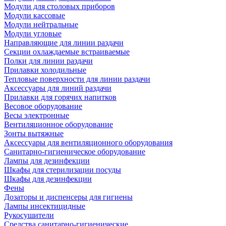
Модули для столовых приборов
Модули кассовые
Модули нейтральные
Модули угловые
Направляющие для линии раздачи
Секции охлаждаемые встраиваемые
Полки для линии раздачи
Прилавки холодильные
Тепловые поверхности для линии раздачи
Аксессуары для линий раздачи
Прилавки для горячих напитков
Весовое оборудование
Весы электронные
Вентиляционное оборудование
Зонты вытяжные
Аксессуары для вентиляционного оборудования
Санитарно-гигиеническое оборудование
Лампы для дезинфекции
Шкафы для стерилизации посуды
Шкафы для дезинфекции
Фены
Дозаторы и диспенсеры для гигиены
Лампы инсектицидные
Рукосушители
Средства санитарно-гигиенические