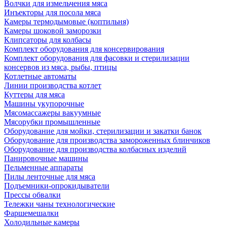
Волчки для измельчения мяса
Инъекторы для посола мяса
Камеры термодымовые (коптильня)
Камеры шоковой заморозки
Клипсаторы для колбасы
Комплект оборудования для консервирования
Комплект оборудования для фасовки и стерилизации
консервов из мяса, рыбы, птицы
Котлетные автоматы
Линии производства котлет
Куттеры для мяса
Машины укупорочные
Мясомассажеры вакуумные
Мясорубки промышленные
Оборудование для мойки, стерилизации и закатки банок
Оборудование для производства замороженных блинчиков
Оборудование для производства колбасных изделий
Панировочные машины
Пельменные аппараты
Пилы ленточные для мяса
Подъемники-опрокидыватели
Прессы обвалки
Тележки чаны технологические
Фаршемешалки
Холодильные камеры