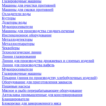
Глазировочные машины
Машины для очистки противней
Машины для смазки противней
Охладители воды
Куттеры
Дозаторы воды
Мукопросеиватели
Машины для производства сэндвич-печенья
Инспекционное оборудование
Металлодетекторы
Металлосепараторы
Чеквейеры
Технологические линии
Линии глазирования
Линии для производства дрожжевых и слоеных изделий
Линии для производства вафель
Мукопросеиватели
Глазировочные машины
Пекарни (линия по производству хлебобулочных изделий)
Оборудование для приготовления заквасок
Пищевые насосы
Мясное и рыбо перерабатывающее оборудование
Автоклавы промышленные для консервирования
Бланширователи
Блокорезки для замороженного мяса