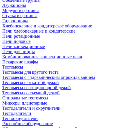
Обеденные группы
Лаунж зоны
Модули из ротанга
Стулья из ротанга
Гидропоника
Хлебопекарное и кондитерское оборудование
Печи хлебопекарные и кондитерские
Печи ротационные
Печи подовые
Печи конвекционные
Печи для пиццы
Комбинированные конвекционные печи
Пекарские шкафы
Тестомесы
Тестомесы для крутого теста
Тестомесы с гидравлическим опрокидыванием
Тестомесы с откатной дежой
Тестомесы со стационарной дежой
Тестомесы со съемной дежой
Спиральные тестомесы
Миксеры планетарные
Тестоделители и округлители
Тестоделители
Тестоокруглители
Расстойное оборудование