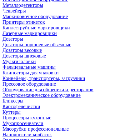
Металлодетекторы
Чеквейеры
Маркировочное оборудование
Принтеры этикеток
Каплеструйные маркировщики
Лазерные маркировщики
Дозаторы
Дозаторы поршневые обьемные
Дозаторы весовые
Дозаторы шнековые
Мультиголовки
Фальцевальные машины
Клипсаторы для упаковки
Конвейеры, транспортеры, загрузчики
Прессовое оборудование
Оборудование для общепита и ресторанов
Электромеханическое оборудование
Бликсеры
Картофелечистки
Куттеры
Процессоры кухонные
Мукопросеиватели
Мясорубки профессиональные
Наполнители колбасок