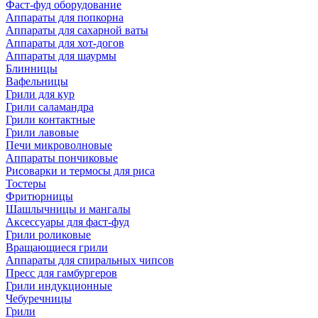
Фаст-фуд оборудование
Аппараты для попкорна
Аппараты для сахарной ваты
Аппараты для хот-догов
Аппараты для шаурмы
Блинницы
Вафельницы
Грили для кур
Грили саламандра
Грили контактные
Грили лавовые
Печи микроволновые
Аппараты пончиковые
Рисоварки и термосы для риса
Тостеры
Фритюрницы
Шашлычницы и мангалы
Аксессуары для фаст-фуд
Грили роликовые
Вращающиеся грили
Аппараты для спиральных чипсов
Пресс для гамбургеров
Грили индукционные
Чебуречницы
Грили