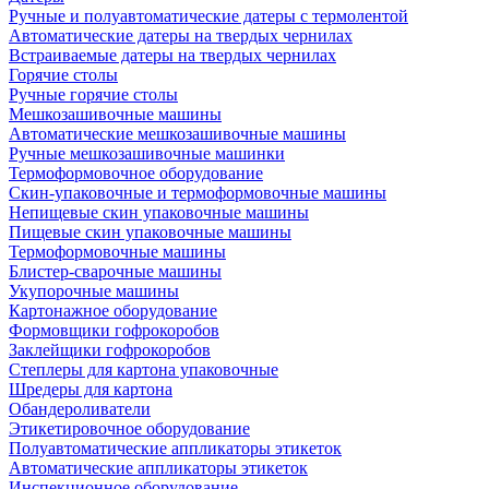
Ручные и полуавтоматические датеры с термолентой
Автоматические датеры на твердых чернилах
Встраиваемые датеры на твердых чернилах
Горячие столы
Ручные горячие столы
Мешкозашивочные машины
Автоматические мешкозашивочные машины
Ручные мешкозашивочные машинки
Термоформовочное оборудование
Скин-упаковочные и термоформовочные машины
Непищевые скин упаковочные машины
Пищевые скин упаковочные машины
Термоформовочные машины
Блистер-сварочные машины
Укупорочные машины
Картонажное оборудование
Формовщики гофрокоробов
Заклейщики гофрокоробов
Степлеры для картона упаковочные
Шредеры для картона
Обандероливатели
Этикетировочное оборудование
Полуавтоматические аппликаторы этикеток
Автоматические аппликаторы этикеток
Инспекционное оборудование