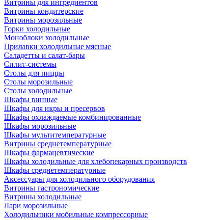
Витрины для ингредиентов
Витрины кондитерские
Витрины морозильные
Горки холодильные
Моноблоки холодильные
Прилавки холодильные мясные
Саладетты и салат-бары
Сплит-системы
Столы для пиццы
Столы морозильные
Столы холодильные
Шкафы винные
Шкафы для икры и пресервов
Шкафы охлаждаемые комбинированные
Шкафы морозильные
Шкафы мультитемпературные
Витрины среднетемпературные
Шкафы фармацевтические
Шкафы холодильные для хлебопекарных производств
Шкафы среднетемпературные
Аксессуары для холодильного оборудования
Витрины гастрономические
Витрины холодильные
Лари морозильные
Холодильники мобильные компрессорные