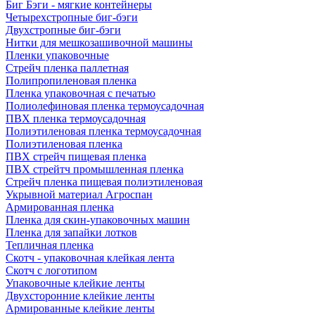
Биг Бэги - мягкие контейнеры
Четырехстропные биг-бэги
Двухстропные биг-бэги
Нитки для мешкозашивочной машины
Пленки упаковочные
Стрейч пленка паллетная
Полипропиленовая пленка
Пленка упаковочная с печатью
Полиолефиновая пленка термоусадочная
ПВХ пленка термоусадочная
Полиэтиленовая пленка термоусадочная
Полиэтиленовая пленка
ПВХ стрейч пищевая пленка
ПВХ стрейтч промышленная пленка
Стрейч пленка пищевая полиэтиленовая
Укрывной материал Агроспан
Армированная пленка
Пленка для скин-упаковочных машин
Пленка для запайки лотков
Тепличная пленка
Скотч - упаковочная клейкая лента
Скотч с логотипом
Упаковочные клейкие ленты
Двухсторонние клейкие ленты
Армированные клейкие ленты