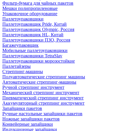
Фильтр-бумага для чайных пакетов
Мешки полипропиленовые
Упаковочное оборудование
Паллетоупаковщики
Паллетоупаковщик Pride, Китай
Паллетоупаковщик Olympic, Россия
Паллетоупаковщик HL, Китай
Паллетоупаковщики ПЗО, Россия
Багажеупаковщик
Мобильные паллетоупаковщики
Паллетоупаковщики TetraSlav
Паллетоупаковщики морозостойкие
Паллетайзеры
Стреппинг-машины
Полуавтоматические стреппинг машины
Автоматические стреппинг-машины
Ручной стреппинг инструмент
Механический стреппинг инструмент
Пневматический стреппинг инструмент
Аккумуляторный стреппинг инструмент
Запайщики пакетов
Ручные настольные запайщики пакетов
Ножные запайщики пакетов
Конвейерные запайщики
Индукционные запайщики