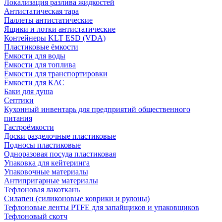
Локализация разлива жидкостей
Антистатическая тара
Паллеты антистатические
Ящики и лотки антистатические
Контейнеры KLT ESD (VDA)
Пластиковые ёмкости
Ёмкости для воды
Ёмкости для топлива
Ёмкости для транспортировки
Ёмкости для КАС
Баки для душа
Септики
Кухонный инвентарь для предприятий общественного
питания
Гастроёмкости
Доски разделочные пластиковые
Подносы пластиковые
Одноразовая посуда пластиковая
Упаковка для кейтеринга
Упаковочные материалы
Антипригарные материалы
Тефлоновая лакоткань
Силапен (силиконовые коврики и рулоны)
Тефлоновые ленты PTFE для запайщиков и упаковщиков
Тефлоновый скотч