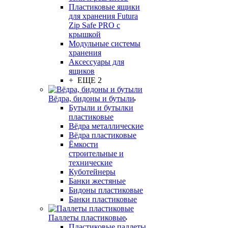
Пластиковые ящики
для хранения Futura
Zip Safe PRO с
крышкой
Модульные системы
хранения
Аксессуары для
ящиков
+ ЕЩЕ 2
Вёдра, бидоны и бутыли
Бутыли и бутылки
пластиковые
Вёдра металлические
Вёдра пластиковые
Ёмкости
строительные и
технические
Куботейнеры
Банки жестяные
Бидоны пластиковые
Банки пластиковые
Паллеты пластиковые
Пластиковые паллеты