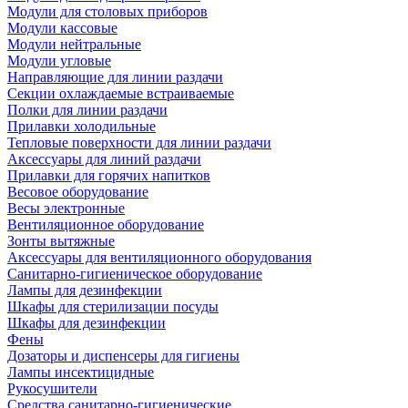
Модули для столовых приборов
Модули кассовые
Модули нейтральные
Модули угловые
Направляющие для линии раздачи
Секции охлаждаемые встраиваемые
Полки для линии раздачи
Прилавки холодильные
Тепловые поверхности для линии раздачи
Аксессуары для линий раздачи
Прилавки для горячих напитков
Весовое оборудование
Весы электронные
Вентиляционное оборудование
Зонты вытяжные
Аксессуары для вентиляционного оборудования
Санитарно-гигиеническое оборудование
Лампы для дезинфекции
Шкафы для стерилизации посуды
Шкафы для дезинфекции
Фены
Дозаторы и диспенсеры для гигиены
Лампы инсектицидные
Рукосушители
Средства санитарно-гигиенические