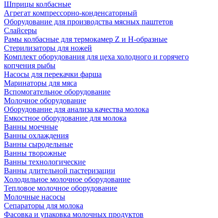
Шприцы колбасные
Агрегат компрессорно-конденсаторный
Оборудование для производства мясных паштетов
Слайсеры
Рамы колбасные для термокамер Z и H-образные
Стерилизаторы для ножей
Комплект оборудования для цеха холодного и горячего
копчения рыбы
Насосы для перекачки фарша
Маринаторы для мяса
Вспомогательное оборудование
Молочное оборудование
Оборудование для анализа качества молока
Емкостное оборудование для молока
Ванны моечные
Ванны охлаждения
Ванны сыродельные
Ванны творожные
Ванны технологические
Ванны длительной пастеризации
Холодильное молочное оборудование
Тепловое молочное оборудование
Молочные насосы
Сепараторы для молока
Фасовка и упаковка молочных продуктов