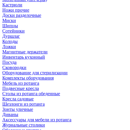
Кастрюли
Ножи прочие
Доски разделочные
Миски
Щипцы
Сотейники
Дуршлаг
Колоды
Ложки
Магнитные держатели
Инвентарь кухонный
Посуда
Сковородки
Оборудование для стерилизации
Комплекты оборудования
Мебель из ротанга
Подвесные кресла
Столы из ротанга обеденные
Кресла садовые
Шезлонги из ротанга
Зонты уличные
Диваны
Аксессуары для мебели из ротанга
Журнальные столики