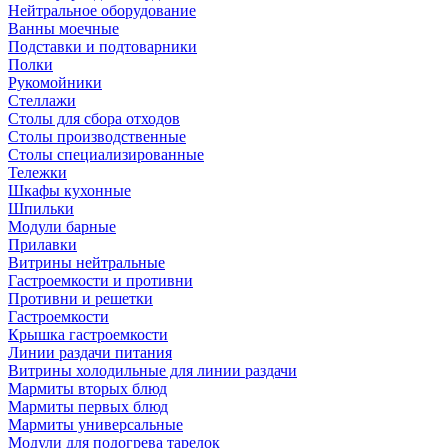
Нейтральное оборудование
Ванны моечные
Подставки и подтоварники
Полки
Рукомойники
Стеллажи
Столы для сбора отходов
Столы производственные
Столы специализированные
Тележки
Шкафы кухонные
Шпильки
Модули барные
Прилавки
Витрины нейтральные
Гастроемкости и противни
Противни и решетки
Гастроемкости
Крышка гастроемкости
Линии раздачи питания
Витрины холодильные для линии раздачи
Мармиты вторых блюд
Мармиты первых блюд
Мармиты универсальные
Модули для подогрева тарелок