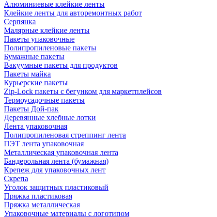
Алюминиевые клейкие ленты
Клейкие ленты для авторемонтных работ
Серпянка
Малярные клейкие ленты
Пакеты упаковочные
Полипропиленовые пакеты
Бумажные пакеты
Вакуумные пакеты для продуктов
Пакеты майка
Курьерские пакеты
Zip-Lock пакеты с бегунком для маркетплейсов
Термоусадочные пакеты
Пакеты Дой-пак
Деревянные хлебные лотки
Лента упаковочная
Полипропиленовая стреппинг лента
ПЭТ лента упаковочная
Металлическая упаковочная лента
Бандерольная лента (бумажная)
Крепеж для упаковочных лент
Скрепа
Уголок защитных пластиковый
Пряжка пластиковая
Пряжка металлическая
Упаковочные материалы с логотипом