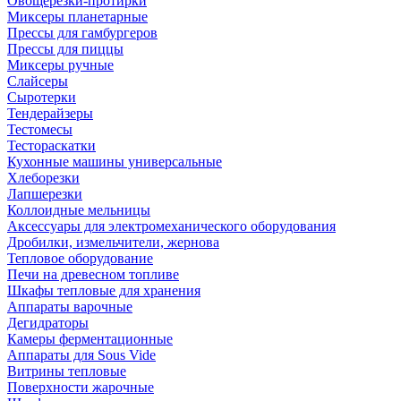
Овощерезки-протирки
Миксеры планетарные
Прессы для гамбургеров
Прессы для пиццы
Миксеры ручные
Слайсеры
Сыротерки
Тендерайзеры
Тестомесы
Тестораскатки
Кухонные машины универсальные
Хлеборезки
Лапшерезки
Коллоидные мельницы
Аксессуары для электромеханического оборудования
Дробилки, измельчители, жернова
Тепловое оборудование
Печи на древесном топливе
Шкафы тепловые для хранения
Аппараты варочные
Дегидраторы
Камеры ферментационные
Аппараты для Sous Vide
Витрины тепловые
Поверхности жарочные