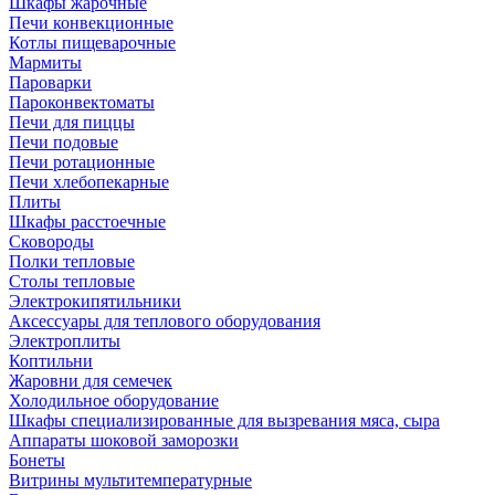
Шкафы жарочные
Печи конвекционные
Котлы пищеварочные
Мармиты
Пароварки
Пароконвектоматы
Печи для пиццы
Печи подовые
Печи ротационные
Печи хлебопекарные
Плиты
Шкафы расстоечные
Сковороды
Полки тепловые
Столы тепловые
Электрокипятильники
Аксессуары для теплового оборудования
Электроплиты
Коптильни
Жаровни для семечек
Холодильное оборудование
Шкафы специализированные для вызревания мяса, сыра
Аппараты шоковой заморозки
Бонеты
Витрины мультитемпературные