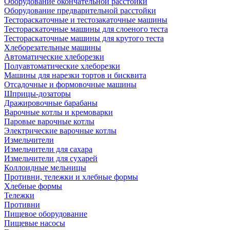
Оборудование окончательной расстойки
Оборудование предварительной расстойки
Тестораскаточные и тестозакаточные машины
Тестораскаточные машины для слоеного теста
Тестораскаточные машины для крутого теста
Хлеборезательные машины
Автоматические хлеборезки
Полуавтоматические хлеборезки
Машины для нарезки тортов и бисквита
Отсадочные и формовочные машины
Шприцы-дозаторы
Дражировочные барабаны
Варочные котлы и кремоварки
Паровые варочные котлы
Электрические варочные котлы
Измельчители
Измельчители для сахара
Измельчители для сухарей
Коллоидные мельницы
Противни, тележки и хлебные формы
Хлебные формы
Тележки
Противни
Пищевое оборудование
Пищевые насосы