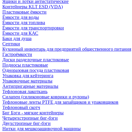
Ящики и лотки антистатические
Контейнеры KLT ESD (VDA)
Пластиковые ёмкости
Ёмкости для воды
Ёмкости для топлива
Ёмкости для транспортировки
Ёмкости для КАС
Баки для душа
Септики
Кухонный инвентарь для предприятий общественного питания
Гастроёмкости
Доски разделочные пластиковые
Подносы пластиковые
Одноразовая посуда пластиковая
Упаковка для кейтеринга
Упаковочные материалы
Антипригарные материалы
Тефлоновая лакоткань
Силапен (силиконовые коврики и рулоны)
Тефлоновые ленты PTFE для запайщиков и упаковщиков
Тефлоновый скотч
Биг Бэги - мягкие контейнеры
Четырехстропные биг-бэги
Двухстропные биг-бэги
Нитки для мешкозашивочной машины