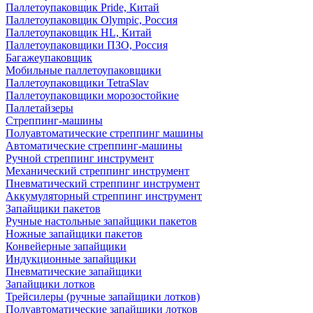
Паллетоупаковщик Pride, Китай
Паллетоупаковщик Olympic, Россия
Паллетоупаковщик HL, Китай
Паллетоупаковщики ПЗО, Россия
Багажеупаковщик
Мобильные паллетоупаковщики
Паллетоупаковщики TetraSlav
Паллетоупаковщики морозостойкие
Паллетайзеры
Стреппинг-машины
Полуавтоматические стреппинг машины
Автоматические стреппинг-машины
Ручной стреппинг инструмент
Механический стреппинг инструмент
Пневматический стреппинг инструмент
Аккумуляторный стреппинг инструмент
Запайщики пакетов
Ручные настольные запайщики пакетов
Ножные запайщики пакетов
Конвейерные запайщики
Индукционные запайщики
Пневматические запайщики
Запайщики лотков
Трейсилеры (ручные запайщики лотков)
Полуавтоматические запайщики лотков