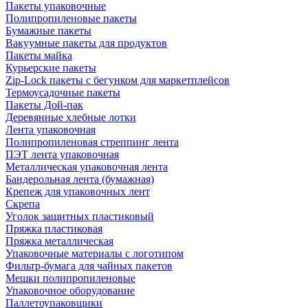
Пакеты упаковочные
Полипропиленовые пакеты
Бумажные пакеты
Вакуумные пакеты для продуктов
Пакеты майка
Курьерские пакеты
Zip-Lock пакеты с бегунком для маркетплейсов
Термоусадочные пакеты
Пакеты Дой-пак
Деревянные хлебные лотки
Лента упаковочная
Полипропиленовая стреппинг лента
ПЭТ лента упаковочная
Металлическая упаковочная лента
Бандерольная лента (бумажная)
Крепеж для упаковочных лент
Скрепа
Уголок защитных пластиковый
Пряжка пластиковая
Пряжка металлическая
Упаковочные материалы с логотипом
Фильтр-бумага для чайных пакетов
Мешки полипропиленовые
Упаковочное оборудование
Паллетоупаковщики