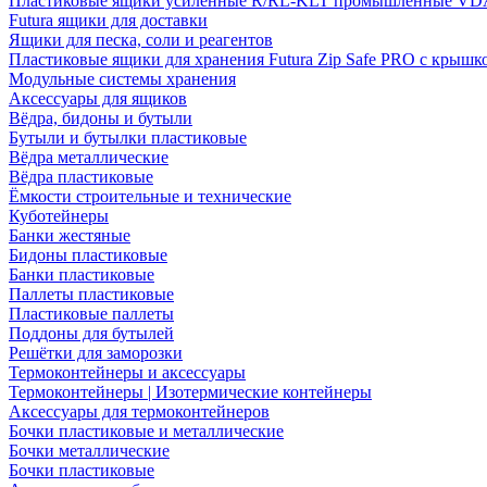
Пластиковые ящики усиленные R/RL-KLT промышленные VD
Futura ящики для доставки
Ящики для песка, соли и реагентов
Пластиковые ящики для хранения Futura Zip Safe PRO с крышк
Модульные системы хранения
Аксессуары для ящиков
Вёдра, бидоны и бутыли
Бутыли и бутылки пластиковые
Вёдра металлические
Вёдра пластиковые
Ёмкости строительные и технические
Куботейнеры
Банки жестяные
Бидоны пластиковые
Банки пластиковые
Паллеты пластиковые
Пластиковые паллеты
Поддоны для бутылей
Решётки для заморозки
Термоконтейнеры и аксессуары
Термоконтейнеры | Изотермические контейнеры
Аксессуары для термоконтейнеров
Бочки пластиковые и металлические
Бочки металлические
Бочки пластиковые