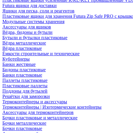
Пластиковые ящики усиленные R/RL-KLT промышленные VD
Futura ящики для доставки
Ящики для песка, соли и реагентов
Пластиковые ящики для хранения Futura Zip Safe PRO с крышк
Модульные системы хранения
Аксессуары для ящиков
Вёдра, бидоны и бутыли
Бутыли и бутылки пластиковые
Вёдра металлические
Вёдра пластиковые
Ёмкости строительные и технические
Куботейнеры
Банки жестяные
Бидоны пластиковые
Банки пластиковые
Паллеты пластиковые
Пластиковые паллеты
Поддоны для бутылей
Решётки для заморозки
Термоконтейнеры и аксессуары
Термоконтейнеры | Изотермические контейнеры
Аксессуары для термоконтейнеров
Бочки пластиковые и металлические
Бочки металлические
Бочки пластиковые