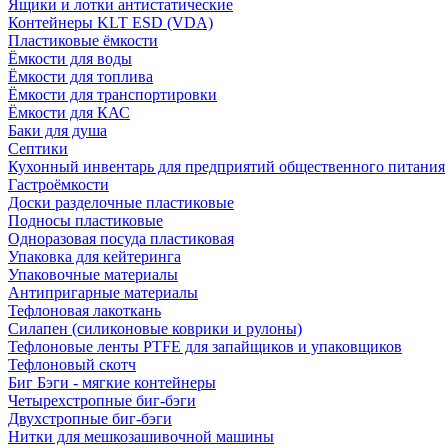
Ящики и лотки антистатические
Контейнеры KLT ESD (VDA)
Пластиковые ёмкости
Ёмкости для воды
Ёмкости для топлива
Ёмкости для транспортировки
Ёмкости для КАС
Баки для душа
Септики
Кухонный инвентарь для предприятий общественного питания
Гастроёмкости
Доски разделочные пластиковые
Подносы пластиковые
Одноразовая посуда пластиковая
Упаковка для кейтеринга
Упаковочные материалы
Антипригарные материалы
Тефлоновая лакоткань
Силапен (силиконовые коврики и рулоны)
Тефлоновые ленты PTFE для запайщиков и упаковщиков
Тефлоновый скотч
Биг Бэги - мягкие контейнеры
Четырехстропные биг-бэги
Двухстропные биг-бэги
Нитки для мешкозашивочной машины