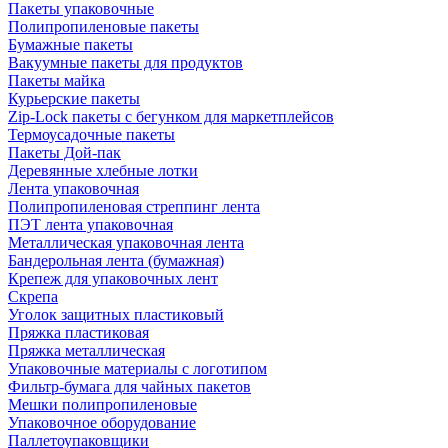
Пакеты упаковочные
Полипропиленовые пакеты
Бумажные пакеты
Вакуумные пакеты для продуктов
Пакеты майка
Курьерские пакеты
Zip-Lock пакеты с бегунком для маркетплейсов
Термоусадочные пакеты
Пакеты Дой-пак
Деревянные хлебные лотки
Лента упаковочная
Полипропиленовая стреппинг лента
ПЭТ лента упаковочная
Металлическая упаковочная лента
Бандерольная лента (бумажная)
Крепеж для упаковочных лент
Скрепа
Уголок защитных пластиковый
Пряжка пластиковая
Пряжка металлическая
Упаковочные материалы с логотипом
Фильтр-бумага для чайных пакетов
Мешки полипропиленовые
Упаковочное оборудование
Паллетоупаковщики