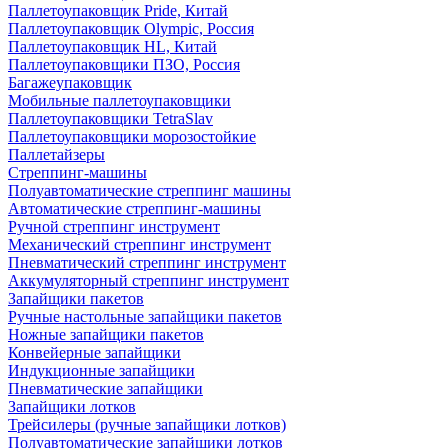
Паллетоупаковщик Pride, Китай
Паллетоупаковщик Olympic, Россия
Паллетоупаковщик HL, Китай
Паллетоупаковщики ПЗО, Россия
Багажеупаковщик
Мобильные паллетоупаковщики
Паллетоупаковщики TetraSlav
Паллетоупаковщики морозостойкие
Паллетайзеры
Стреппинг-машины
Полуавтоматические стреппинг машины
Автоматические стреппинг-машины
Ручной стреппинг инструмент
Механический стреппинг инструмент
Пневматический стреппинг инструмент
Аккумуляторный стреппинг инструмент
Запайщики пакетов
Ручные настольные запайщики пакетов
Ножные запайщики пакетов
Конвейерные запайщики
Индукционные запайщики
Пневматические запайщики
Запайщики лотков
Трейсилеры (ручные запайщики лотков)
Полуавтоматические запайщики лотков