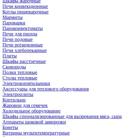
Шкафы жарочные
Печи конвекционные
Котлы пищеварочные
Мармиты
Пароварки
Пароконвектоматы
Печи для пиццы
Печи подовые
Печи ротационные
Печи хлебопекарные
Плиты
Шкафы расстоечные
Сковороды
Полки тепловые
Столы тепловые
Электрокипятильники
Аксессуары для теплового оборудования
Электроплиты
Коптильни
Жаровни для семечек
Холодильное оборудование
Шкафы специализированные для вызревания мяса, сыра
Аппараты шоковой заморозки
Бонеты
Витрины мультитемпературные