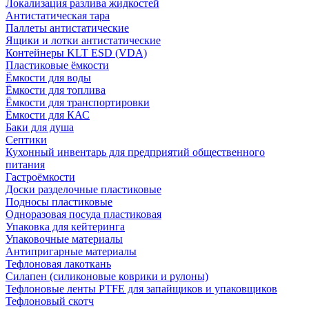
Локализация разлива жидкостей
Антистатическая тара
Паллеты антистатические
Ящики и лотки антистатические
Контейнеры KLT ESD (VDA)
Пластиковые ёмкости
Ёмкости для воды
Ёмкости для топлива
Ёмкости для транспортировки
Ёмкости для КАС
Баки для душа
Септики
Кухонный инвентарь для предприятий общественного
питания
Гастроёмкости
Доски разделочные пластиковые
Подносы пластиковые
Одноразовая посуда пластиковая
Упаковка для кейтеринга
Упаковочные материалы
Антипригарные материалы
Тефлоновая лакоткань
Силапен (силиконовые коврики и рулоны)
Тефлоновые ленты PTFE для запайщиков и упаковщиков
Тефлоновый скотч