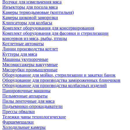
Волчки для измельчения мяса
Инъекторы для посола мяса
Камеры термодымовые (коптильня)
Камеры шоковой заморозки
Клипсаторы для колбасы
Комплект оборудования для консервирования
Комплект оборудования для фасовки и стерилизации
консервов из мяса, рыбы, птицы
Котлетные автоматы
Линии производства котлет
Куттеры для мяса
Машины укупорочные
Мясомассажеры вакуумные
Мясорубки промышленные
Оборудование для мойки, стерилизации и закатки банок
Оборудование для производства замороженных блинчиков
Оборудование для производства колбасных изделий
Панировочные машины
Пельменные аппараты
Пилы ленточные для мяса
Подъемники-опрокидыватели
Прессы обвалки
Тележки чаны технологические
Фаршемешалки
Холодильные камеры