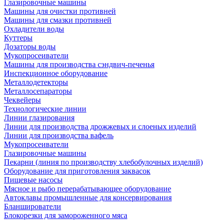
Глазировочные машины
Машины для очистки противней
Машины для смазки противней
Охладители воды
Куттеры
Дозаторы воды
Мукопросеиватели
Машины для производства сэндвич-печенья
Инспекционное оборудование
Металлодетекторы
Металлосепараторы
Чеквейеры
Технологические линии
Линии глазирования
Линии для производства дрожжевых и слоеных изделий
Линии для производства вафель
Мукопросеиватели
Глазировочные машины
Пекарни (линия по производству хлебобулочных изделий)
Оборудование для приготовления заквасок
Пищевые насосы
Мясное и рыбо перерабатывающее оборудование
Автоклавы промышленные для консервирования
Бланширователи
Блокорезки для замороженного мяса