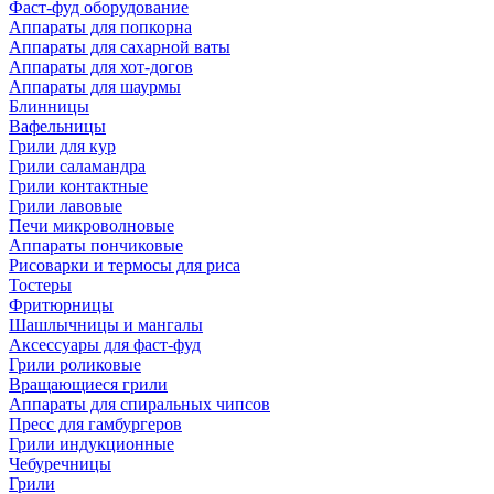
Фаст-фуд оборудование
Аппараты для попкорна
Аппараты для сахарной ваты
Аппараты для хот-догов
Аппараты для шаурмы
Блинницы
Вафельницы
Грили для кур
Грили саламандра
Грили контактные
Грили лавовые
Печи микроволновые
Аппараты пончиковые
Рисоварки и термосы для риса
Тостеры
Фритюрницы
Шашлычницы и мангалы
Аксессуары для фаст-фуд
Грили роликовые
Вращающиеся грили
Аппараты для спиральных чипсов
Пресс для гамбургеров
Грили индукционные
Чебуречницы
Грили