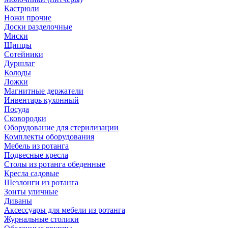
Кастрюли
Ножи прочие
Доски разделочные
Миски
Щипцы
Сотейники
Дуршлаг
Колоды
Ложки
Магнитные держатели
Инвентарь кухонный
Посуда
Сковородки
Оборудование для стерилизации
Комплекты оборудования
Мебель из ротанга
Подвесные кресла
Столы из ротанга обеденные
Кресла садовые
Шезлонги из ротанга
Зонты уличные
Диваны
Аксессуары для мебели из ротанга
Журнальные столики