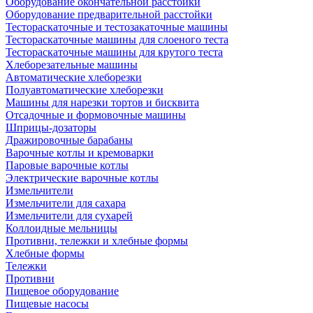
Оборудование окончательной расстойки
Оборудование предварительной расстойки
Тестораскаточные и тестозакаточные машины
Тестораскаточные машины для слоеного теста
Тестораскаточные машины для крутого теста
Хлеборезательные машины
Автоматические хлеборезки
Полуавтоматические хлеборезки
Машины для нарезки тортов и бисквита
Отсадочные и формовочные машины
Шприцы-дозаторы
Дражировочные барабаны
Варочные котлы и кремоварки
Паровые варочные котлы
Электрические варочные котлы
Измельчители
Измельчители для сахара
Измельчители для сухарей
Коллоидные мельницы
Противни, тележки и хлебные формы
Хлебные формы
Тележки
Противни
Пищевое оборудование
Пищевые насосы