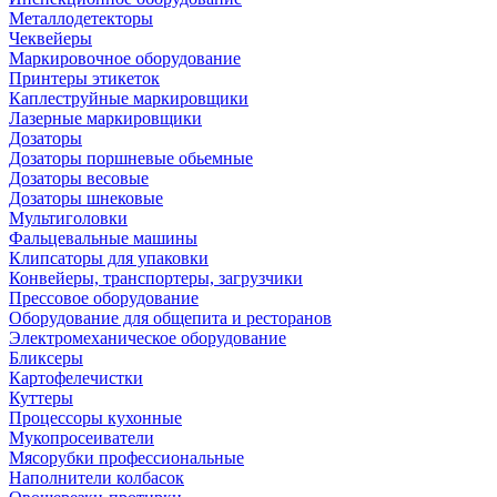
Металлодетекторы
Чеквейеры
Маркировочное оборудование
Принтеры этикеток
Каплеструйные маркировщики
Лазерные маркировщики
Дозаторы
Дозаторы поршневые обьемные
Дозаторы весовые
Дозаторы шнековые
Мультиголовки
Фальцевальные машины
Клипсаторы для упаковки
Конвейеры, транспортеры, загрузчики
Прессовое оборудование
Оборудование для общепита и ресторанов
Электромеханическое оборудование
Бликсеры
Картофелечистки
Куттеры
Процессоры кухонные
Мукопросеиватели
Мясорубки профессиональные
Наполнители колбасок