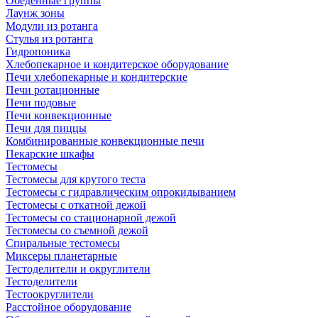
Обеденные группы
Лаунж зоны
Модули из ротанга
Стулья из ротанга
Гидропоника
Хлебопекарное и кондитерское оборудование
Печи хлебопекарные и кондитерские
Печи ротационные
Печи подовые
Печи конвекционные
Печи для пиццы
Комбинированные конвекционные печи
Пекарские шкафы
Тестомесы
Тестомесы для крутого теста
Тестомесы с гидравлическим опрокидыванием
Тестомесы с откатной дежой
Тестомесы со стационарной дежой
Тестомесы со съемной дежой
Спиральные тестомесы
Миксеры планетарные
Тестоделители и округлители
Тестоделители
Тестоокруглители
Расстойное оборудование