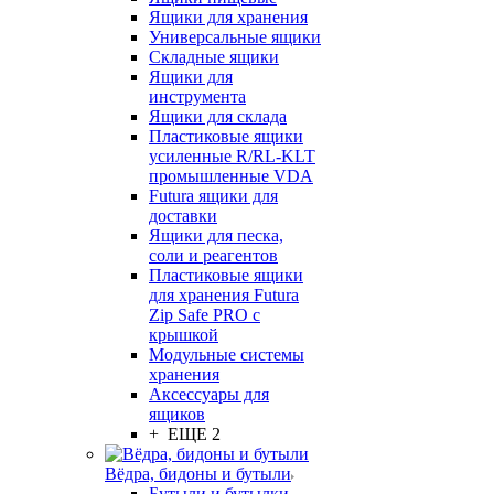
Ящики для хранения
Универсальные ящики
Складные ящики
Ящики для
инструмента
Ящики для склада
Пластиковые ящики
усиленные R/RL-KLT
промышленные VDA
Futura ящики для
доставки
Ящики для песка,
соли и реагентов
Пластиковые ящики
для хранения Futura
Zip Safe PRO с
крышкой
Модульные системы
хранения
Аксессуары для
ящиков
+ ЕЩЕ 2
Вёдра, бидоны и бутыли
Бутыли и бутылки