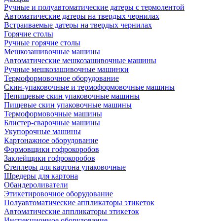
Ручные и полуавтоматические датеры с термолентой
Автоматические датеры на твердых чернилах
Встраиваемые датеры на твердых чернилах
Горячие столы
Ручные горячие столы
Мешкозашивочные машины
Автоматические мешкозашивочные машины
Ручные мешкозашивочные машинки
Термоформовочное оборудование
Скин-упаковочные и термоформовочные машины
Непищевые скин упаковочные машины
Пищевые скин упаковочные машины
Термоформовочные машины
Блистер-сварочные машины
Укупорочные машины
Картонажное оборудование
Формовщики гофрокоробов
Заклейщики гофрокоробов
Степлеры для картона упаковочные
Шредеры для картона
Обандероливатели
Этикетировочное оборудование
Полуавтоматические аппликаторы этикеток
Автоматические аппликаторы этикеток
Инспекционное оборудование