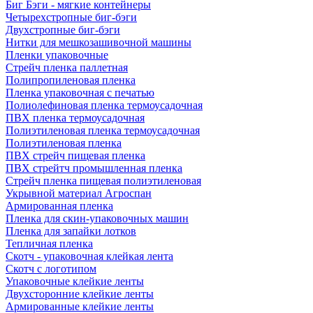
Биг Бэги - мягкие контейнеры
Четырехстропные биг-бэги
Двухстропные биг-бэги
Нитки для мешкозашивочной машины
Пленки упаковочные
Стрейч пленка паллетная
Полипропиленовая пленка
Пленка упаковочная с печатью
Полиолефиновая пленка термоусадочная
ПВХ пленка термоусадочная
Полиэтиленовая пленка термоусадочная
Полиэтиленовая пленка
ПВХ стрейч пищевая пленка
ПВХ стрейтч промышленная пленка
Стрейч пленка пищевая полиэтиленовая
Укрывной материал Агроспан
Армированная пленка
Пленка для скин-упаковочных машин
Пленка для запайки лотков
Тепличная пленка
Скотч - упаковочная клейкая лента
Скотч с логотипом
Упаковочные клейкие ленты
Двухсторонние клейкие ленты
Армированные клейкие ленты