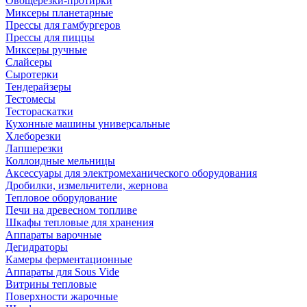
Овощерезки-протирки
Миксеры планетарные
Прессы для гамбургеров
Прессы для пиццы
Миксеры ручные
Слайсеры
Сыротерки
Тендерайзеры
Тестомесы
Тестораскатки
Кухонные машины универсальные
Хлеборезки
Лапшерезки
Коллоидные мельницы
Аксессуары для электромеханического оборудования
Дробилки, измельчители, жернова
Тепловое оборудование
Печи на древесном топливе
Шкафы тепловые для хранения
Аппараты варочные
Дегидраторы
Камеры ферментационные
Аппараты для Sous Vide
Витрины тепловые
Поверхности жарочные