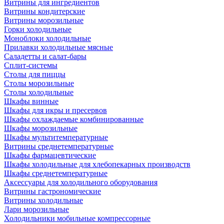
Витрины для ингредиентов
Витрины кондитерские
Витрины морозильные
Горки холодильные
Моноблоки холодильные
Прилавки холодильные мясные
Саладетты и салат-бары
Сплит-системы
Столы для пиццы
Столы морозильные
Столы холодильные
Шкафы винные
Шкафы для икры и пресервов
Шкафы охлаждаемые комбинированные
Шкафы морозильные
Шкафы мультитемпературные
Витрины среднетемпературные
Шкафы фармацевтические
Шкафы холодильные для хлебопекарных производств
Шкафы среднетемпературные
Аксессуары для холодильного оборудования
Витрины гастрономические
Витрины холодильные
Лари морозильные
Холодильники мобильные компрессорные