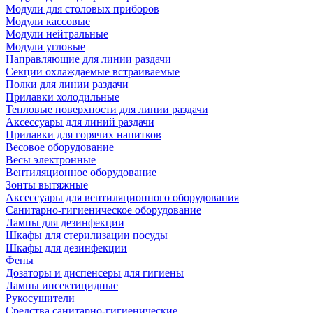
Модули для столовых приборов
Модули кассовые
Модули нейтральные
Модули угловые
Направляющие для линии раздачи
Секции охлаждаемые встраиваемые
Полки для линии раздачи
Прилавки холодильные
Тепловые поверхности для линии раздачи
Аксессуары для линий раздачи
Прилавки для горячих напитков
Весовое оборудование
Весы электронные
Вентиляционное оборудование
Зонты вытяжные
Аксессуары для вентиляционного оборудования
Санитарно-гигиеническое оборудование
Лампы для дезинфекции
Шкафы для стерилизации посуды
Шкафы для дезинфекции
Фены
Дозаторы и диспенсеры для гигиены
Лампы инсектицидные
Рукосушители
Средства санитарно-гигиенические