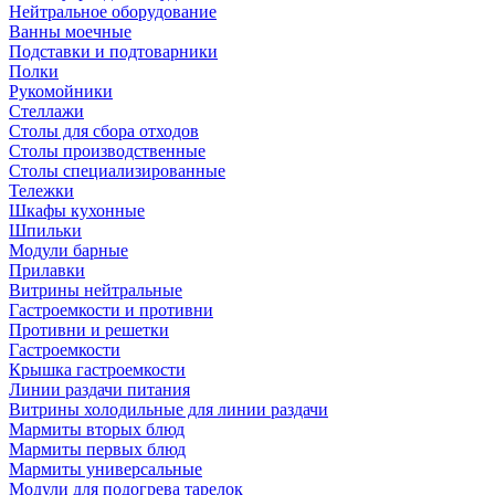
Нейтральное оборудование
Ванны моечные
Подставки и подтоварники
Полки
Рукомойники
Стеллажи
Столы для сбора отходов
Столы производственные
Столы специализированные
Тележки
Шкафы кухонные
Шпильки
Модули барные
Прилавки
Витрины нейтральные
Гастроемкости и противни
Противни и решетки
Гастроемкости
Крышка гастроемкости
Линии раздачи питания
Витрины холодильные для линии раздачи
Мармиты вторых блюд
Мармиты первых блюд
Мармиты универсальные
Модули для подогрева тарелок