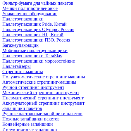
Фильтр-бумага для чайных пакетов
Мешки полипропиленовые
Упаковочное оборудование
Паллетоупаковщики
Паллетоупаковщик Pride, Китай
Паллетоупаковщик Olympic, Россия
Паллетоупаковщик HL, Китай
Паллетоупаковщики ПЗО, Россия
Багажеупаковщик
Мобильные паллетоупаковщики
Паллетоупаковщики TetraSlav
Паллетоупаковщики морозостойкие
Паллетайзеры
Стреппинг-машины
Полуавтоматические стреппинг машины
Автоматические стреппинг-машины
Ручной стреппинг инструмент
Механический стреппинг инструмент
Пневматический стреппинг инструмент
Аккумуляторный стреппинг инструмент
Запайщики пакетов
Ручные настольные запайщики пакетов
Ножные запайщики пакетов
Конвейерные запайщики
Индукционные запайщики