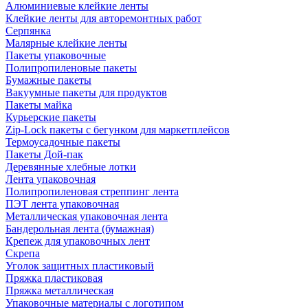
Алюминиевые клейкие ленты
Клейкие ленты для авторемонтных работ
Серпянка
Малярные клейкие ленты
Пакеты упаковочные
Полипропиленовые пакеты
Бумажные пакеты
Вакуумные пакеты для продуктов
Пакеты майка
Курьерские пакеты
Zip-Lock пакеты с бегунком для маркетплейсов
Термоусадочные пакеты
Пакеты Дой-пак
Деревянные хлебные лотки
Лента упаковочная
Полипропиленовая стреппинг лента
ПЭТ лента упаковочная
Металлическая упаковочная лента
Бандерольная лента (бумажная)
Крепеж для упаковочных лент
Скрепа
Уголок защитных пластиковый
Пряжка пластиковая
Пряжка металлическая
Упаковочные материалы с логотипом