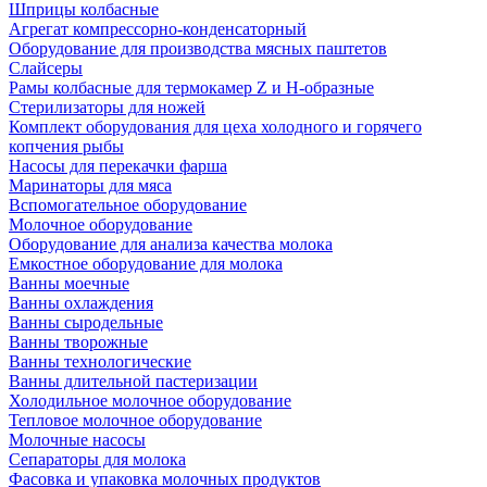
Шприцы колбасные
Агрегат компрессорно-конденсаторный
Оборудование для производства мясных паштетов
Слайсеры
Рамы колбасные для термокамер Z и H-образные
Стерилизаторы для ножей
Комплект оборудования для цеха холодного и горячего
копчения рыбы
Насосы для перекачки фарша
Маринаторы для мяса
Вспомогательное оборудование
Молочное оборудование
Оборудование для анализа качества молока
Емкостное оборудование для молока
Ванны моечные
Ванны охлаждения
Ванны сыродельные
Ванны творожные
Ванны технологические
Ванны длительной пастеризации
Холодильное молочное оборудование
Тепловое молочное оборудование
Молочные насосы
Сепараторы для молока
Фасовка и упаковка молочных продуктов