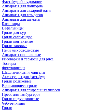
Фаст-фуд оборудование
Аппараты для попкорна
Аппараты для сахарной ваты
Аппараты для хот-догов
Аппараты для шаурмы
Блинницы
Вафельницы
Грили для кур
Грили саламандра
Грили контактные
Грили лавовые
Печи микроволновые
Аппараты пончиковые
Рисоварки и термосы для риса
Тостеры
Фритюрницы
Шашлычницы и мангалы
Аксессуары для фаст-фуд
Грили роликовые
Вращающиеся грили
Аппараты для спиральных чипсов
Пресс для гамбургеров
Грили индукционные
Чебуречницы
Грили