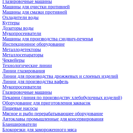
Глазировочные машины
Машины для очистки противней
Машины для смазки противней
Охладители воды
Куттеры
Дозаторы воды
Мукопросеиватели
Машины для производства сэндвич-печенья
Инспекционное оборудование
Металлодетекторы
Металлосепараторы
Чеквейеры
Технологические линии
Линии глазирования
Линии для производства дрожжевых и слоеных изделий
Линии для производства вафель
Мукопросеиватели
Глазировочные машины
Пекарни (линия по производству хлебобулочных изделий)
Оборудование для приготовления заквасок
Пищевые насосы
Мясное и рыбо перерабатывающее оборудование
Автоклавы промышленные для консервирования
Бланширователи
Блокорезки для замороженного мяса