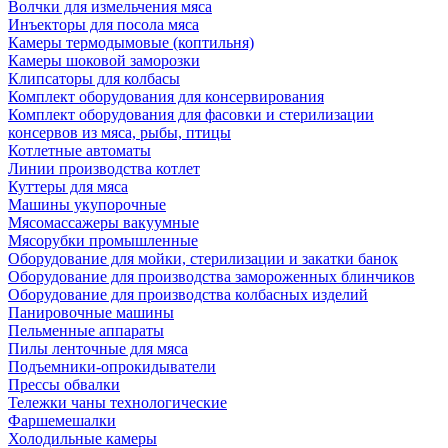
Волчки для измельчения мяса
Инъекторы для посола мяса
Камеры термодымовые (коптильня)
Камеры шоковой заморозки
Клипсаторы для колбасы
Комплект оборудования для консервирования
Комплект оборудования для фасовки и стерилизации
консервов из мяса, рыбы, птицы
Котлетные автоматы
Линии производства котлет
Куттеры для мяса
Машины укупорочные
Мясомассажеры вакуумные
Мясорубки промышленные
Оборудование для мойки, стерилизации и закатки банок
Оборудование для производства замороженных блинчиков
Оборудование для производства колбасных изделий
Панировочные машины
Пельменные аппараты
Пилы ленточные для мяса
Подъемники-опрокидыватели
Прессы обвалки
Тележки чаны технологические
Фаршемешалки
Холодильные камеры