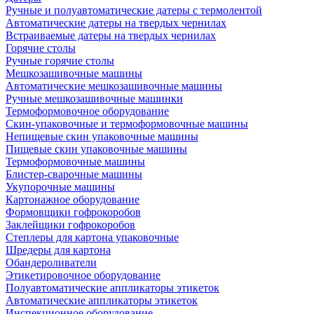
Ручные и полуавтоматические датеры с термолентой
Автоматические датеры на твердых чернилах
Встраиваемые датеры на твердых чернилах
Горячие столы
Ручные горячие столы
Мешкозашивочные машины
Автоматические мешкозашивочные машины
Ручные мешкозашивочные машинки
Термоформовочное оборудование
Скин-упаковочные и термоформовочные машины
Непищевые скин упаковочные машины
Пищевые скин упаковочные машины
Термоформовочные машины
Блистер-сварочные машины
Укупорочные машины
Картонажное оборудование
Формовщики гофрокоробов
Заклейщики гофрокоробов
Степлеры для картона упаковочные
Шредеры для картона
Обандероливатели
Этикетировочное оборудование
Полуавтоматические аппликаторы этикеток
Автоматические аппликаторы этикеток
Инспекционное оборудование