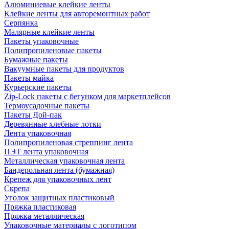
Алюминиевые клейкие ленты
Клейкие ленты для авторемонтных работ
Серпянка
Малярные клейкие ленты
Пакеты упаковочные
Полипропиленовые пакеты
Бумажные пакеты
Вакуумные пакеты для продуктов
Пакеты майка
Курьерские пакеты
Zip-Lock пакеты с бегунком для маркетплейсов
Термоусадочные пакеты
Пакеты Дой-пак
Деревянные хлебные лотки
Лента упаковочная
Полипропиленовая стреппинг лента
ПЭТ лента упаковочная
Металлическая упаковочная лента
Бандерольная лента (бумажная)
Крепеж для упаковочных лент
Скрепа
Уголок защитных пластиковый
Пряжка пластиковая
Пряжка металлическая
Упаковочные материалы с логотипом