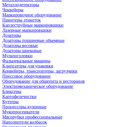
Металлодетекторы
Чеквейеры
Маркировочное оборудование
Принтеры этикеток
Каплеструйные маркировщики
Лазерные маркировщики
Дозаторы
Дозаторы поршневые обьемные
Дозаторы весовые
Дозаторы шнековые
Мультиголовки
Фальцевальные машины
Клипсаторы для упаковки
Конвейеры, транспортеры, загрузчики
Прессовое оборудование
Оборудование для общепита и ресторанов
Электромеханическое оборудование
Бликсеры
Картофелечистки
Куттеры
Процессоры кухонные
Мукопросеиватели
Мясорубки профессиональные
Наполнители колбасок