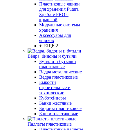
Пластиковые ящики
для хранения Futura
Zip Safe PRO с
крышкой
Модульные системы
хранения
Аксессуары для
ящиков
+ ЕЩЕ 2
Вёдра, бидоны и бутыли
Бутыли и бутылки
пластиковые
Вёдра металлические
Вёдра пластиковые
Ёмкости
строительные и
технические
Куботейнеры
Банки жестяные
Бидоны пластиковые
Банки пластиковые
Паллеты пластиковые
Пластиковые паллеты