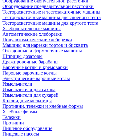
Оборудование окончательной расстойки
Оборудование предварительной расстойки
Тестораскаточные и тестозакаточные машины
Тестораскаточные машины для слоеного теста
Тестораскаточные машины для крутого теста
Хлеборезательные машины
Автоматические хлеборезки
Полуавтоматические хлеборезки
Машины для нарезки тортов и бисквита
Отсадочные и формовочные машины
Шприцы-дозаторы
Дражировочные барабаны
Варочные котлы и кремоварки
Паровые варочные котлы
Электрические варочные котлы
Измельчители
Измельчители для сахара
Измельчители для сухарей
Коллоидные мельницы
Противни, тележки и хлебные формы
Хлебные формы
Тележки
Противни
Пищевое оборудование
Пищевые насосы