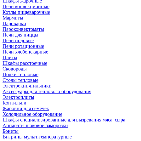
Шкафы жарочные
Печи конвекционные
Котлы пищеварочные
Мармиты
Пароварки
Пароконвектоматы
Печи для пиццы
Печи подовые
Печи ротационные
Печи хлебопекарные
Плиты
Шкафы расстоечные
Сковороды
Полки тепловые
Столы тепловые
Электрокипятильники
Аксессуары для теплового оборудования
Электроплиты
Коптильни
Жаровни для семечек
Холодильное оборудование
Шкафы специализированные для вызревания мяса, сыра
Аппараты шоковой заморозки
Бонеты
Витрины мультитемпературные