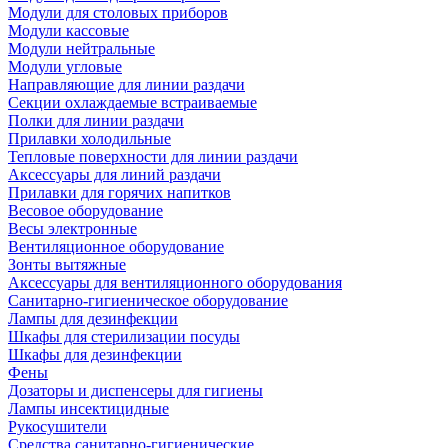
Модули для столовых приборов
Модули кассовые
Модули нейтральные
Модули угловые
Направляющие для линии раздачи
Секции охлаждаемые встраиваемые
Полки для линии раздачи
Прилавки холодильные
Тепловые поверхности для линии раздачи
Аксессуары для линий раздачи
Прилавки для горячих напитков
Весовое оборудование
Весы электронные
Вентиляционное оборудование
Зонты вытяжные
Аксессуары для вентиляционного оборудования
Санитарно-гигиеническое оборудование
Лампы для дезинфекции
Шкафы для стерилизации посуды
Шкафы для дезинфекции
Фены
Дозаторы и диспенсеры для гигиены
Лампы инсектицидные
Рукосушители
Средства санитарно-гигиенические