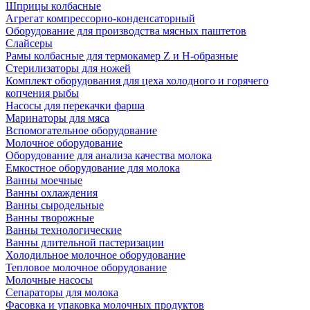
Шприцы колбасные
Агрегат компрессорно-конденсаторный
Оборудование для производства мясных паштетов
Слайсеры
Рамы колбасные для термокамер Z и H-образные
Стерилизаторы для ножей
Комплект оборудования для цеха холодного и горячего
копчения рыбы
Насосы для перекачки фарша
Маринаторы для мяса
Вспомогательное оборудование
Молочное оборудование
Оборудование для анализа качества молока
Емкостное оборудование для молока
Ванны моечные
Ванны охлаждения
Ванны сыродельные
Ванны творожные
Ванны технологические
Ванны длительной пастеризации
Холодильное молочное оборудование
Тепловое молочное оборудование
Молочные насосы
Сепараторы для молока
Фасовка и упаковка молочных продуктов