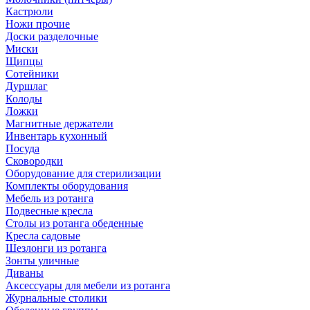
Кастрюли
Ножи прочие
Доски разделочные
Миски
Щипцы
Сотейники
Дуршлаг
Колоды
Ложки
Магнитные держатели
Инвентарь кухонный
Посуда
Сковородки
Оборудование для стерилизации
Комплекты оборудования
Мебель из ротанга
Подвесные кресла
Столы из ротанга обеденные
Кресла садовые
Шезлонги из ротанга
Зонты уличные
Диваны
Аксессуары для мебели из ротанга
Журнальные столики