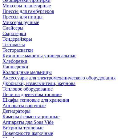
Овощерезки-протирки
Миксеры планетарные
Прессы для гамбургеров
Прессы для пиццы
Миксеры ручные
Слайсеры
Сыротерки
Тендерайзеры
Тестомесы
Тестораскатки
Кухонные машины универсальные
Хлеборезки
Лапшерезки
Коллоидные мельницы
Аксессуары для электромеханического оборудования
Дробилки, измельчители, жернова
Тепловое оборудование
Печи на древесном топливе
Шкафы тепловые для хранения
Аппараты варочные
Дегидраторы
Камеры ферментационные
Аппараты для Sous Vide
Витрины тепловые
Поверхности жарочные