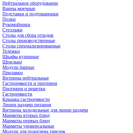
Нейтральное оборудование
Ванны моечные
Подставки и подтоварники
Полки
Рукомойники
Стеллажи
Столы для сбора отходов
Столы производственные
Столы специализированные
Тележки
Шкафы кухонные
Шпильки
Модули барные
Прилавки
Витрины нейтральные
Гастроемкости и противни
Противни и решетки
Гастроемкости
Крышка гастроемкости
Линии раздачи питания
Витрины холодильные для линии раздачи
Мармиты вторых блюд
Мармиты первых блюд
Мармиты универсальные
Модули для подогрева тарелок