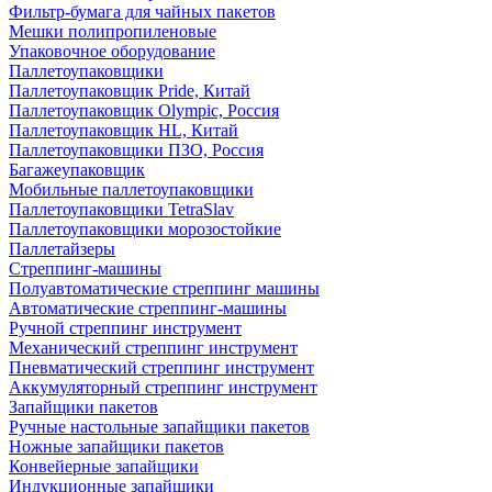
Фильтр-бумага для чайных пакетов
Мешки полипропиленовые
Упаковочное оборудование
Паллетоупаковщики
Паллетоупаковщик Pride, Китай
Паллетоупаковщик Olympic, Россия
Паллетоупаковщик HL, Китай
Паллетоупаковщики ПЗО, Россия
Багажеупаковщик
Мобильные паллетоупаковщики
Паллетоупаковщики TetraSlav
Паллетоупаковщики морозостойкие
Паллетайзеры
Стреппинг-машины
Полуавтоматические стреппинг машины
Автоматические стреппинг-машины
Ручной стреппинг инструмент
Механический стреппинг инструмент
Пневматический стреппинг инструмент
Аккумуляторный стреппинг инструмент
Запайщики пакетов
Ручные настольные запайщики пакетов
Ножные запайщики пакетов
Конвейерные запайщики
Индукционные запайщики