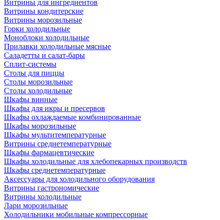
Витрины для ингредиентов
Витрины кондитерские
Витрины морозильные
Горки холодильные
Моноблоки холодильные
Прилавки холодильные мясные
Саладетты и салат-бары
Сплит-системы
Столы для пиццы
Столы морозильные
Столы холодильные
Шкафы винные
Шкафы для икры и пресервов
Шкафы охлаждаемые комбинированные
Шкафы морозильные
Шкафы мультитемпературные
Витрины среднетемпературные
Шкафы фармацевтические
Шкафы холодильные для хлебопекарных производств
Шкафы среднетемпературные
Аксессуары для холодильного оборудования
Витрины гастрономические
Витрины холодильные
Лари морозильные
Холодильники мобильные компрессорные