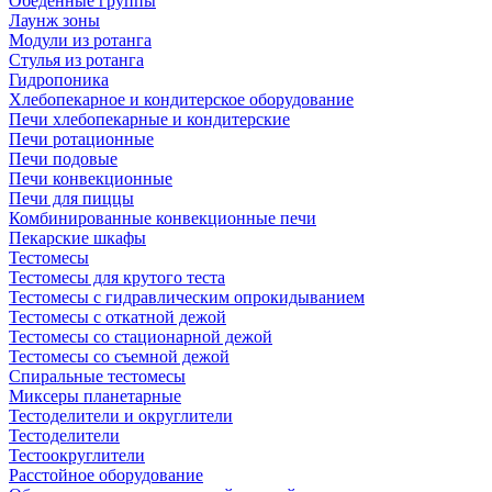
Обеденные группы
Лаунж зоны
Модули из ротанга
Стулья из ротанга
Гидропоника
Хлебопекарное и кондитерское оборудование
Печи хлебопекарные и кондитерские
Печи ротационные
Печи подовые
Печи конвекционные
Печи для пиццы
Комбинированные конвекционные печи
Пекарские шкафы
Тестомесы
Тестомесы для крутого теста
Тестомесы с гидравлическим опрокидыванием
Тестомесы с откатной дежой
Тестомесы со стационарной дежой
Тестомесы со съемной дежой
Спиральные тестомесы
Миксеры планетарные
Тестоделители и округлители
Тестоделители
Тестоокруглители
Расстойное оборудование