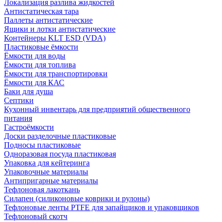
Локализация разлива жидкостей
Антистатическая тара
Паллеты антистатические
Ящики и лотки антистатические
Контейнеры KLT ESD (VDA)
Пластиковые ёмкости
Ёмкости для воды
Ёмкости для топлива
Ёмкости для транспортировки
Ёмкости для КАС
Баки для душа
Септики
Кухонный инвентарь для предприятий общественного
питания
Гастроёмкости
Доски разделочные пластиковые
Подносы пластиковые
Одноразовая посуда пластиковая
Упаковка для кейтеринга
Упаковочные материалы
Антипригарные материалы
Тефлоновая лакоткань
Силапен (силиконовые коврики и рулоны)
Тефлоновые ленты PTFE для запайщиков и упаковщиков
Тефлоновый скотч