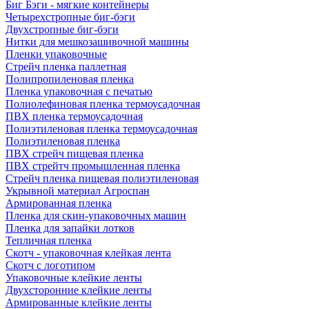
Биг Бэги - мягкие контейнеры
Четырехстропные биг-бэги
Двухстропные биг-бэги
Нитки для мешкозашивочной машины
Пленки упаковочные
Стрейч пленка паллетная
Полипропиленовая пленка
Пленка упаковочная с печатью
Полиолефиновая пленка термоусадочная
ПВХ пленка термоусадочная
Полиэтиленовая пленка термоусадочная
Полиэтиленовая пленка
ПВХ стрейч пищевая пленка
ПВХ стрейтч промышленная пленка
Стрейч пленка пищевая полиэтиленовая
Укрывной материал Агроспан
Армированная пленка
Пленка для скин-упаковочных машин
Пленка для запайки лотков
Тепличная пленка
Скотч - упаковочная клейкая лента
Скотч с логотипом
Упаковочные клейкие ленты
Двухсторонние клейкие ленты
Армированные клейкие ленты