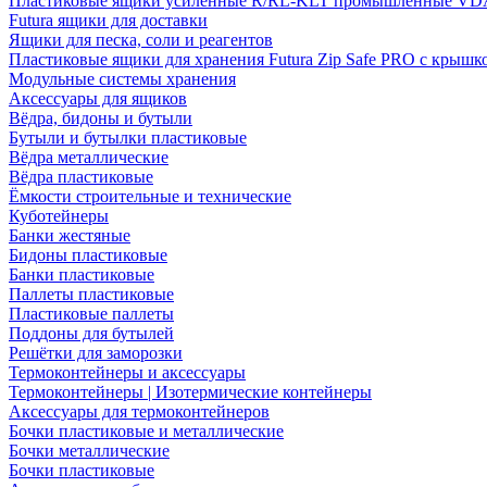
Пластиковые ящики усиленные R/RL-KLT промышленные VD
Futura ящики для доставки
Ящики для песка, соли и реагентов
Пластиковые ящики для хранения Futura Zip Safe PRO с крышк
Модульные системы хранения
Аксессуары для ящиков
Вёдра, бидоны и бутыли
Бутыли и бутылки пластиковые
Вёдра металлические
Вёдра пластиковые
Ёмкости строительные и технические
Куботейнеры
Банки жестяные
Бидоны пластиковые
Банки пластиковые
Паллеты пластиковые
Пластиковые паллеты
Поддоны для бутылей
Решётки для заморозки
Термоконтейнеры и аксессуары
Термоконтейнеры | Изотермические контейнеры
Аксессуары для термоконтейнеров
Бочки пластиковые и металлические
Бочки металлические
Бочки пластиковые