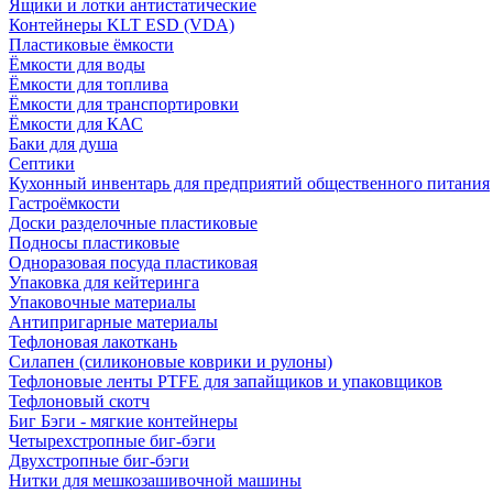
Ящики и лотки антистатические
Контейнеры KLT ESD (VDA)
Пластиковые ёмкости
Ёмкости для воды
Ёмкости для топлива
Ёмкости для транспортировки
Ёмкости для КАС
Баки для душа
Септики
Кухонный инвентарь для предприятий общественного питания
Гастроёмкости
Доски разделочные пластиковые
Подносы пластиковые
Одноразовая посуда пластиковая
Упаковка для кейтеринга
Упаковочные материалы
Антипригарные материалы
Тефлоновая лакоткань
Силапен (силиконовые коврики и рулоны)
Тефлоновые ленты PTFE для запайщиков и упаковщиков
Тефлоновый скотч
Биг Бэги - мягкие контейнеры
Четырехстропные биг-бэги
Двухстропные биг-бэги
Нитки для мешкозашивочной машины