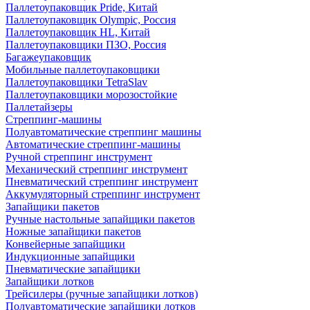
Паллетоупаковщик Pride, Китай
Паллетоупаковщик Olympic, Россия
Паллетоупаковщик HL, Китай
Паллетоупаковщики ПЗО, Россия
Багажеупаковщик
Мобильные паллетоупаковщики
Паллетоупаковщики TetraSlav
Паллетоупаковщики морозостойкие
Паллетайзеры
Стреппинг-машины
Полуавтоматические стреппинг машины
Автоматические стреппинг-машины
Ручной стреппинг инструмент
Механический стреппинг инструмент
Пневматический стреппинг инструмент
Аккумуляторный стреппинг инструмент
Запайщики пакетов
Ручные настольные запайщики пакетов
Ножные запайщики пакетов
Конвейерные запайщики
Индукционные запайщики
Пневматические запайщики
Запайщики лотков
Трейсилеры (ручные запайщики лотков)
Полуавтоматические запайщики лотков