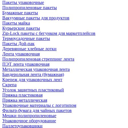
Пакеты упаковочные
Полипропиленовые пакеты
Бумажные пакеты
Вакуумные пакеты для продуктов
Пакеты майка
Курьерские пакеты
Zip-Lock пакеты с бегунком для маркетплейсов
Термоусадочные пакеты
Пакеты Дой-пак
Деревянные хлебные лотки
Лента упаковочная
Полипропиленовая стреппинг лента
ПЭТ лента упаковочная
Металлическая упаковочная лента
Бандерольная лента (бумажная)
Крепеж для упаковочных лент
Скрепа
Уголок защитных пластиковый
Пряжка пластиковая
Пряжка металлическая
Упаковочные материалы с логотипом
Фильтр-бумага для чайных пакетов
Мешки полипропиленовые
Упаковочное оборудование
Паллетоупаковщики