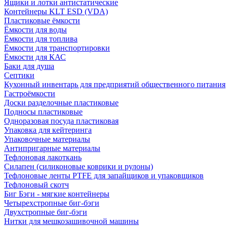
Ящики и лотки антистатические
Контейнеры KLT ESD (VDA)
Пластиковые ёмкости
Ёмкости для воды
Ёмкости для топлива
Ёмкости для транспортировки
Ёмкости для КАС
Баки для душа
Септики
Кухонный инвентарь для предприятий общественного питания
Гастроёмкости
Доски разделочные пластиковые
Подносы пластиковые
Одноразовая посуда пластиковая
Упаковка для кейтеринга
Упаковочные материалы
Антипригарные материалы
Тефлоновая лакоткань
Силапен (силиконовые коврики и рулоны)
Тефлоновые ленты PTFE для запайщиков и упаковщиков
Тефлоновый скотч
Биг Бэги - мягкие контейнеры
Четырехстропные биг-бэги
Двухстропные биг-бэги
Нитки для мешкозашивочной машины