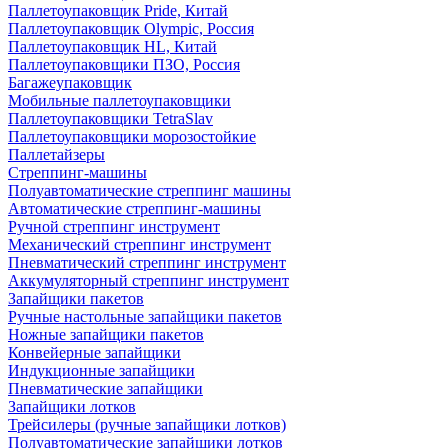
Паллетоупаковщик Pride, Китай
Паллетоупаковщик Olympic, Россия
Паллетоупаковщик HL, Китай
Паллетоупаковщики ПЗО, Россия
Багажеупаковщик
Мобильные паллетоупаковщики
Паллетоупаковщики TetraSlav
Паллетоупаковщики морозостойкие
Паллетайзеры
Стреппинг-машины
Полуавтоматические стреппинг машины
Автоматические стреппинг-машины
Ручной стреппинг инструмент
Механический стреппинг инструмент
Пневматический стреппинг инструмент
Аккумуляторный стреппинг инструмент
Запайщики пакетов
Ручные настольные запайщики пакетов
Ножные запайщики пакетов
Конвейерные запайщики
Индукционные запайщики
Пневматические запайщики
Запайщики лотков
Трейсилеры (ручные запайщики лотков)
Полуавтоматические запайщики лотков