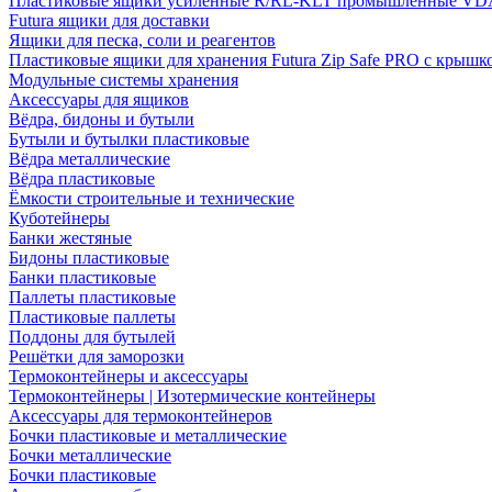
Пластиковые ящики усиленные R/RL-KLT промышленные VD
Futura ящики для доставки
Ящики для песка, соли и реагентов
Пластиковые ящики для хранения Futura Zip Safe PRO с крышк
Модульные системы хранения
Аксессуары для ящиков
Вёдра, бидоны и бутыли
Бутыли и бутылки пластиковые
Вёдра металлические
Вёдра пластиковые
Ёмкости строительные и технические
Куботейнеры
Банки жестяные
Бидоны пластиковые
Банки пластиковые
Паллеты пластиковые
Пластиковые паллеты
Поддоны для бутылей
Решётки для заморозки
Термоконтейнеры и аксессуары
Термоконтейнеры | Изотермические контейнеры
Аксессуары для термоконтейнеров
Бочки пластиковые и металлические
Бочки металлические
Бочки пластиковые