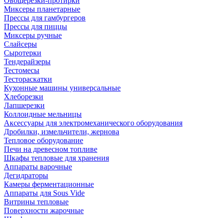
Овощерезки-протирки
Миксеры планетарные
Прессы для гамбургеров
Прессы для пиццы
Миксеры ручные
Слайсеры
Сыротерки
Тендерайзеры
Тестомесы
Тестораскатки
Кухонные машины универсальные
Хлеборезки
Лапшерезки
Коллоидные мельницы
Аксессуары для электромеханического оборудования
Дробилки, измельчители, жернова
Тепловое оборудование
Печи на древесном топливе
Шкафы тепловые для хранения
Аппараты варочные
Дегидраторы
Камеры ферментационные
Аппараты для Sous Vide
Витрины тепловые
Поверхности жарочные