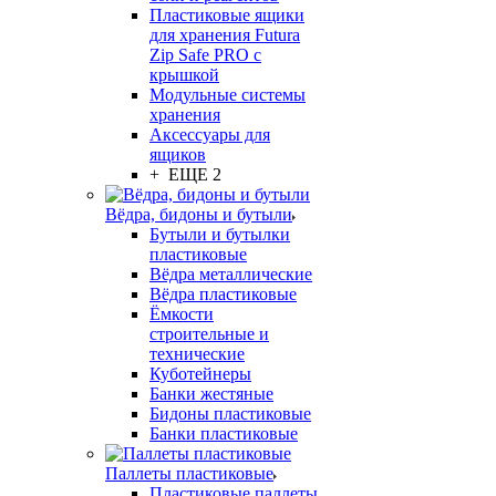
Пластиковые ящики
для хранения Futura
Zip Safe PRO с
крышкой
Модульные системы
хранения
Аксессуары для
ящиков
+ ЕЩЕ 2
Вёдра, бидоны и бутыли
Бутыли и бутылки
пластиковые
Вёдра металлические
Вёдра пластиковые
Ёмкости
строительные и
технические
Куботейнеры
Банки жестяные
Бидоны пластиковые
Банки пластиковые
Паллеты пластиковые
Пластиковые паллеты