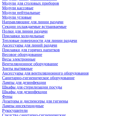
Модули для столовых приборов
Модули кассовые
Модули нейтральные
Модули угловые
Направляющие для линии раздачи
Секции охлаждаемые встраиваемые
Полки для линии раздачи
Прилавки холодильные
Тепловые поверхности для линии раздачи
Аксессуары для линий раздачи
Прилавки для горячих напитков
Весовое оборудование
Весы электронные
Вентиляционное оборудование
Зонты вытяжные
Аксессуары для вентиляционного оборудования
Санитарно-гигиеническое оборудование
Лампы для дезинфекции
Шкафы для стерилизации посуды
Шкафы для дезинфекции
Фены
Дозаторы и диспенсеры для гигиены
Лампы инсектицидные
Рукосушители
Средства санитарно-гигиенические