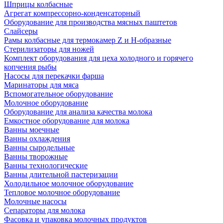
Шприцы колбасные
Агрегат компрессорно-конденсаторный
Оборудование для производства мясных паштетов
Слайсеры
Рамы колбасные для термокамер Z и H-образные
Стерилизаторы для ножей
Комплект оборудования для цеха холодного и горячего
копчения рыбы
Насосы для перекачки фарша
Маринаторы для мяса
Вспомогательное оборудование
Молочное оборудование
Оборудование для анализа качества молока
Емкостное оборудование для молока
Ванны моечные
Ванны охлаждения
Ванны сыродельные
Ванны творожные
Ванны технологические
Ванны длительной пастеризации
Холодильное молочное оборудование
Тепловое молочное оборудование
Молочные насосы
Сепараторы для молока
Фасовка и упаковка молочных продуктов