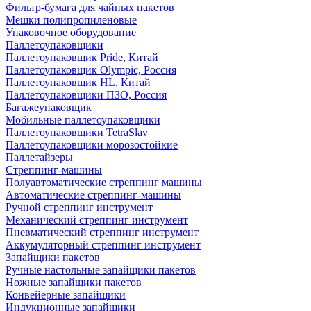
Фильтр-бумага для чайных пакетов
Мешки полипропиленовые
Упаковочное оборудование
Паллетоупаковщики
Паллетоупаковщик Pride, Китай
Паллетоупаковщик Olympic, Россия
Паллетоупаковщик HL, Китай
Паллетоупаковщики ПЗО, Россия
Багажеупаковщик
Мобильные паллетоупаковщики
Паллетоупаковщики TetraSlav
Паллетоупаковщики морозостойкие
Паллетайзеры
Стреппинг-машины
Полуавтоматические стреппинг машины
Автоматические стреппинг-машины
Ручной стреппинг инструмент
Механический стреппинг инструмент
Пневматический стреппинг инструмент
Аккумуляторный стреппинг инструмент
Запайщики пакетов
Ручные настольные запайщики пакетов
Ножные запайщики пакетов
Конвейерные запайщики
Индукционные запайщики