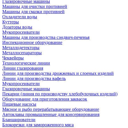
Глазировочные машины
Машины для очистки противней
Машины для смазки противней
Охладители воды
Куттеры
Дозаторы воды
Мукопросеиватели
Машины для производства сэндвич-печенья
Инспекционное оборудование
Металлодетекторы
Металлосепараторы
Чеквейеры
Технологические линии
Линии глазирования
Линии для производства дрожжевых и слоеных изделий
Линии для производства вафель
Мукопросеиватели
Глазировочные машины
Пекарни (линия по производству хлебобулочных изделий)
Оборудование для приготовления заквасок
Пищевые насосы
Мясное и рыбо перерабатывающее оборудование
Автоклавы промышленные для консервирования
Бланширователи
Блокорезки для замороженного мяса