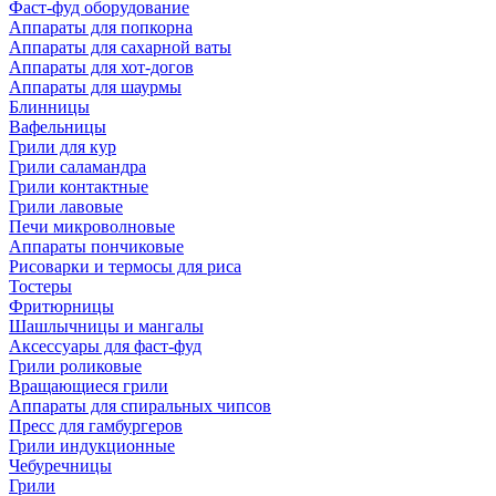
Фаст-фуд оборудование
Аппараты для попкорна
Аппараты для сахарной ваты
Аппараты для хот-догов
Аппараты для шаурмы
Блинницы
Вафельницы
Грили для кур
Грили саламандра
Грили контактные
Грили лавовые
Печи микроволновые
Аппараты пончиковые
Рисоварки и термосы для риса
Тостеры
Фритюрницы
Шашлычницы и мангалы
Аксессуары для фаст-фуд
Грили роликовые
Вращающиеся грили
Аппараты для спиральных чипсов
Пресс для гамбургеров
Грили индукционные
Чебуречницы
Грили