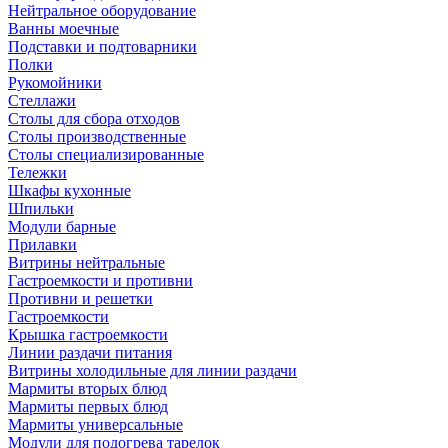
Нейтральное оборудование
Ванны моечные
Подставки и подтоварники
Полки
Рукомойники
Стеллажи
Столы для сбора отходов
Столы производственные
Столы специализированные
Тележки
Шкафы кухонные
Шпильки
Модули барные
Прилавки
Витрины нейтральные
Гастроемкости и противни
Противни и решетки
Гастроемкости
Крышка гастроемкости
Линии раздачи питания
Витрины холодильные для линии раздачи
Мармиты вторых блюд
Мармиты первых блюд
Мармиты универсальные
Модули для подогрева тарелок