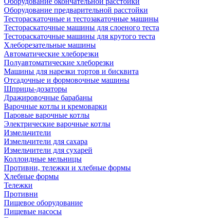
Оборудование окончательной расстойки
Оборудование предварительной расстойки
Тестораскаточные и тестозакаточные машины
Тестораскаточные машины для слоеного теста
Тестораскаточные машины для крутого теста
Хлеборезательные машины
Автоматические хлеборезки
Полуавтоматические хлеборезки
Машины для нарезки тортов и бисквита
Отсадочные и формовочные машины
Шприцы-дозаторы
Дражировочные барабаны
Варочные котлы и кремоварки
Паровые варочные котлы
Электрические варочные котлы
Измельчители
Измельчители для сахара
Измельчители для сухарей
Коллоидные мельницы
Противни, тележки и хлебные формы
Хлебные формы
Тележки
Противни
Пищевое оборудование
Пищевые насосы