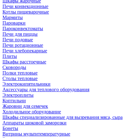
Шкафы жарочные
Печи конвекционные
Котлы пищеварочные
Мармиты
Пароварки
Пароконвектоматы
Печи для пиццы
Печи подовые
Печи ротационные
Печи хлебопекарные
Плиты
Шкафы расстоечные
Сковороды
Полки тепловые
Столы тепловые
Электрокипятильники
Аксессуары для теплового оборудования
Электроплиты
Коптильни
Жаровни для семечек
Холодильное оборудование
Шкафы специализированные для вызревания мяса, сыра
Аппараты шоковой заморозки
Бонеты
Витрины мультитемпературные