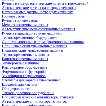
Ручные и полуавтоматические датеры с термолентой
Автоматические датеры на твердых чернилах
Встраиваемые датеры на твердых чернилах
Горячие столы
Ручные горячие столы
Мешкозашивочные машины
Автоматические мешкозашивочные машины
Ручные мешкозашивочные машинки
Термоформовочное оборудование
Скин-упаковочные и термоформовочные машины
Непищевые скин упаковочные машины
Пищевые скин упаковочные машины
Термоформовочные машины
Блистер-сварочные машины
Укупорочные машины
Картонажное оборудование
Формовщики гофрокоробов
Заклейщики гофрокоробов
Степлеры для картона упаковочные
Шредеры для картона
Обандероливатели
Этикетировочное оборудование
Полуавтоматические аппликаторы этикеток
Автоматические аппликаторы этикеток
Инспекционное оборудование