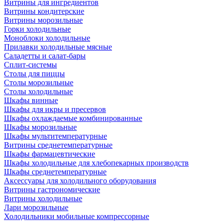
Витрины для ингредиентов
Витрины кондитерские
Витрины морозильные
Горки холодильные
Моноблоки холодильные
Прилавки холодильные мясные
Саладетты и салат-бары
Сплит-системы
Столы для пиццы
Столы морозильные
Столы холодильные
Шкафы винные
Шкафы для икры и пресервов
Шкафы охлаждаемые комбинированные
Шкафы морозильные
Шкафы мультитемпературные
Витрины среднетемпературные
Шкафы фармацевтические
Шкафы холодильные для хлебопекарных производств
Шкафы среднетемпературные
Аксессуары для холодильного оборудования
Витрины гастрономические
Витрины холодильные
Лари морозильные
Холодильники мобильные компрессорные