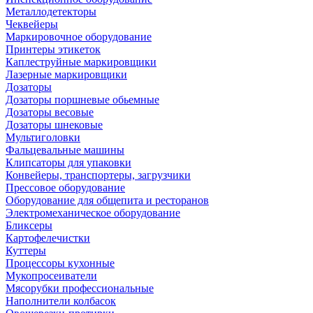
Металлодетекторы
Чеквейеры
Маркировочное оборудование
Принтеры этикеток
Каплеструйные маркировщики
Лазерные маркировщики
Дозаторы
Дозаторы поршневые обьемные
Дозаторы весовые
Дозаторы шнековые
Мультиголовки
Фальцевальные машины
Клипсаторы для упаковки
Конвейеры, транспортеры, загрузчики
Прессовое оборудование
Оборудование для общепита и ресторанов
Электромеханическое оборудование
Бликсеры
Картофелечистки
Куттеры
Процессоры кухонные
Мукопросеиватели
Мясорубки профессиональные
Наполнители колбасок