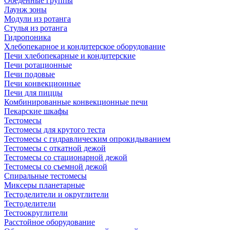
Обеденные группы
Лаунж зоны
Модули из ротанга
Стулья из ротанга
Гидропоника
Хлебопекарное и кондитерское оборудование
Печи хлебопекарные и кондитерские
Печи ротационные
Печи подовые
Печи конвекционные
Печи для пиццы
Комбинированные конвекционные печи
Пекарские шкафы
Тестомесы
Тестомесы для крутого теста
Тестомесы с гидравлическим опрокидыванием
Тестомесы с откатной дежой
Тестомесы со стационарной дежой
Тестомесы со съемной дежой
Спиральные тестомесы
Миксеры планетарные
Тестоделители и округлители
Тестоделители
Тестоокруглители
Расстойное оборудование