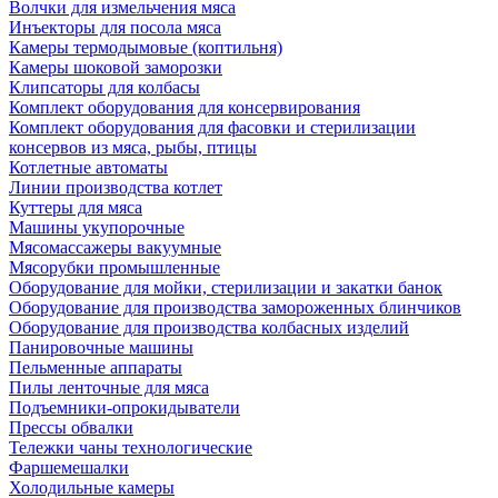
Волчки для измельчения мяса
Инъекторы для посола мяса
Камеры термодымовые (коптильня)
Камеры шоковой заморозки
Клипсаторы для колбасы
Комплект оборудования для консервирования
Комплект оборудования для фасовки и стерилизации
консервов из мяса, рыбы, птицы
Котлетные автоматы
Линии производства котлет
Куттеры для мяса
Машины укупорочные
Мясомассажеры вакуумные
Мясорубки промышленные
Оборудование для мойки, стерилизации и закатки банок
Оборудование для производства замороженных блинчиков
Оборудование для производства колбасных изделий
Панировочные машины
Пельменные аппараты
Пилы ленточные для мяса
Подъемники-опрокидыватели
Прессы обвалки
Тележки чаны технологические
Фаршемешалки
Холодильные камеры