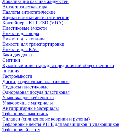
Локализация разлива жидкостей
Антистатическая тара
Паллеты антистатические
Ящики и лотки антистатические
Контейнеры KLT ESD (VDA)
Пластиковые ёмкости
Ёмкости для воды
Ёмкости для топлива
Ёмкости для транспортировки
Ёмкости для КАС
Баки для душа
Септики
Кухонный инвентарь для предприятий общественного
питания
Гастроёмкости
Доски разделочные пластиковые
Подносы пластиковые
Одноразовая посуда пластиковая
Упаковка для кейтеринга
Упаковочные материалы
Антипригарные материалы
Тефлоновая лакоткань
Силапен (силиконовые коврики и рулоны)
Тефлоновые ленты PTFE для запайщиков и упаковщиков
Тефлоновый скотч