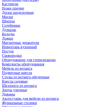
Кастрюли
Ножи прочие
Доски разделочные
Миски
Щипцы
Сотейники
Дуршлаг
Колоды
Ложки
Магнитные держатели
Инвентарь кухонный
Посуда
Сковородки
Оборудование для стерилизации
Комплекты оборудования
Мебель из ротанга
Подвесные кресла
Столы из ротанга обеденные
Кресла садовые
Шезлонги из ротанга
Зонты уличные
Диваны
Аксессуары для мебели из ротанга
Журнальные столики