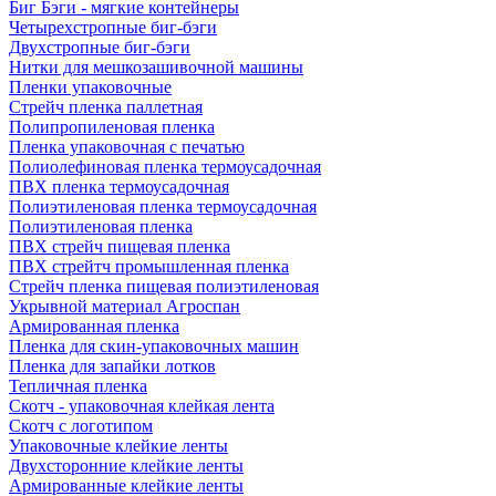
Биг Бэги - мягкие контейнеры
Четырехстропные биг-бэги
Двухстропные биг-бэги
Нитки для мешкозашивочной машины
Пленки упаковочные
Стрейч пленка паллетная
Полипропиленовая пленка
Пленка упаковочная с печатью
Полиолефиновая пленка термоусадочная
ПВХ пленка термоусадочная
Полиэтиленовая пленка термоусадочная
Полиэтиленовая пленка
ПВХ стрейч пищевая пленка
ПВХ стрейтч промышленная пленка
Стрейч пленка пищевая полиэтиленовая
Укрывной материал Агроспан
Армированная пленка
Пленка для скин-упаковочных машин
Пленка для запайки лотков
Тепличная пленка
Скотч - упаковочная клейкая лента
Скотч с логотипом
Упаковочные клейкие ленты
Двухсторонние клейкие ленты
Армированные клейкие ленты