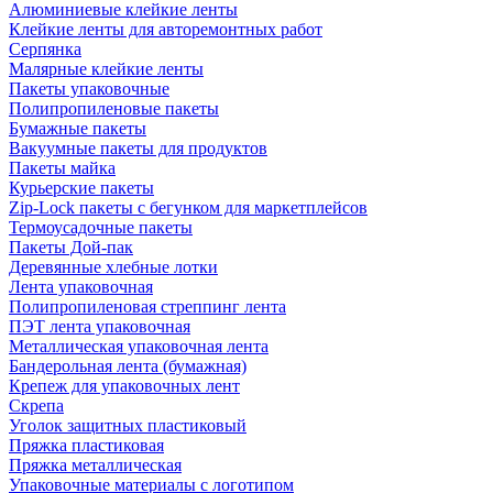
Алюминиевые клейкие ленты
Клейкие ленты для авторемонтных работ
Серпянка
Малярные клейкие ленты
Пакеты упаковочные
Полипропиленовые пакеты
Бумажные пакеты
Вакуумные пакеты для продуктов
Пакеты майка
Курьерские пакеты
Zip-Lock пакеты с бегунком для маркетплейсов
Термоусадочные пакеты
Пакеты Дой-пак
Деревянные хлебные лотки
Лента упаковочная
Полипропиленовая стреппинг лента
ПЭТ лента упаковочная
Металлическая упаковочная лента
Бандерольная лента (бумажная)
Крепеж для упаковочных лент
Скрепа
Уголок защитных пластиковый
Пряжка пластиковая
Пряжка металлическая
Упаковочные материалы с логотипом