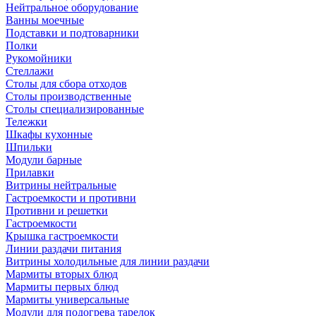
Нейтральное оборудование
Ванны моечные
Подставки и подтоварники
Полки
Рукомойники
Стеллажи
Столы для сбора отходов
Столы производственные
Столы специализированные
Тележки
Шкафы кухонные
Шпильки
Модули барные
Прилавки
Витрины нейтральные
Гастроемкости и противни
Противни и решетки
Гастроемкости
Крышка гастроемкости
Линии раздачи питания
Витрины холодильные для линии раздачи
Мармиты вторых блюд
Мармиты первых блюд
Мармиты универсальные
Модули для подогрева тарелок