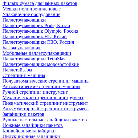
Фильтр-бумага для чайных пакетов
Мешки полипропиленовые
Упаковочное оборудование
Паллетоупаковщики
Паллетоупаковщик Pride, Китай
Паллетоупаковщик Olympic, Россия
Паллетоупаковщик HL, Китай
Паллетоупаковщики ПЗО, Россия
Багажеупаковщик
Мобильные паллетоупаковщики
Паллетоупаковщики TetraSlav
Паллетоупаковщики морозостойкие
Паллетайзеры
Стреппинг-машины
Полуавтоматические стреппинг машины
Автоматические стреппинг-машины
Ручной стреппинг инструмент
Механический стреппинг инструмент
Пневматический стреппинг инструмент
Аккумуляторный стреппинг инструмент
Запайщики пакетов
Ручные настольные запайщики пакетов
Ножные запайщики пакетов
Конвейерные запайщики
Индукционные запайщики