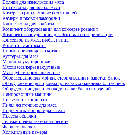
Волчки для измельчения мяса
Инъекторы для посола мяса
Камеры термодымовые (коптильня)
Камеры шоковой заморозки
Клипсаторы для колбасы
Комплект оборудования для консервирования
Комплект оборудования для фасовки и стерилизации
консервов из мяса, рыбы, птицы
Котлетные автоматы
Линии производства котлет
Куттеры для мяса
Машины укупорочные
Мясомассажеры вакуумные
Мясорубки промышленные
Оборудование для мойки, стерилизации и закатки банок
Оборудование для производства замороженных блинчиков
Оборудование для производства колбасных изделий
Панировочные машины
Пельменные аппараты
Пилы ленточные для мяса
Подъемники-опрокидыватели
Прессы обвалки
Тележки чаны технологические
Фаршемешалки
Холодильные камеры