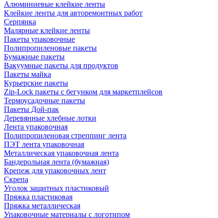
Алюминиевые клейкие ленты
Клейкие ленты для авторемонтных работ
Серпянка
Малярные клейкие ленты
Пакеты упаковочные
Полипропиленовые пакеты
Бумажные пакеты
Вакуумные пакеты для продуктов
Пакеты майка
Курьерские пакеты
Zip-Lock пакеты с бегунком для маркетплейсов
Термоусадочные пакеты
Пакеты Дой-пак
Деревянные хлебные лотки
Лента упаковочная
Полипропиленовая стреппинг лента
ПЭТ лента упаковочная
Металлическая упаковочная лента
Бандерольная лента (бумажная)
Крепеж для упаковочных лент
Скрепа
Уголок защитных пластиковый
Пряжка пластиковая
Пряжка металлическая
Упаковочные материалы с логотипом