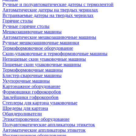
Ручные и полуавтоматические датеры с термолентой
Автоматические датеры на твердых чернилах
Встраиваемые датеры на твердых чернилах
Горячие столы
Ручные горячие столы
Мешкозашивочные машины
Автоматические мешкозашивочные машины
Ручные мешкозашивочные машинки
Термоформовочное оборудование
Скин-упаковочные и термоформовочные машины
Непищевые скин упаковочные машины
Пищевые скин упаковочные машины
Термоформовочные машины
Блистер-сварочные машины
Укупорочные машины
Картонажное оборудование
Формовщики гофрокоробов
Заклейщики гофрокоробов
Степлеры для картона упаковочные
Шредеры для картона
Обандероливатели
Этикетировочное оборудование
Полуавтоматические аппликаторы этикеток
Автоматические аппликаторы этикеток
Инспекционное оборудование