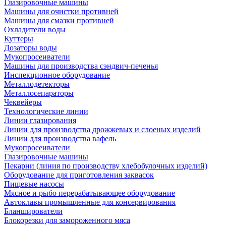
Глазировочные машины
Машины для очистки противней
Машины для смазки противней
Охладители воды
Куттеры
Дозаторы воды
Мукопросеиватели
Машины для производства сэндвич-печенья
Инспекционное оборудование
Металлодетекторы
Металлосепараторы
Чеквейеры
Технологические линии
Линии глазирования
Линии для производства дрожжевых и слоеных изделий
Линии для производства вафель
Мукопросеиватели
Глазировочные машины
Пекарни (линия по производству хлебобулочных изделий)
Оборудование для приготовления заквасок
Пищевые насосы
Мясное и рыбо перерабатывающее оборудование
Автоклавы промышленные для консервирования
Бланширователи
Блокорезки для замороженного мяса