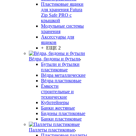
Пластиковые ящики
для хранения Futura
Zip Safe PRO с
крышкой
Модульные системы
хранения
Аксессуары для
ящиков
+ ЕЩЕ 2
Вёдра, бидоны и бутыли
Бутыли и бутылки
пластиковые
Вёдра металлические
Вёдра пластиковые
Ёмкости
строительные и
технические
Куботейнеры
Банки жестяные
Бидоны пластиковые
Банки пластиковые
Паллеты пластиковые
Пластиковые паллеты