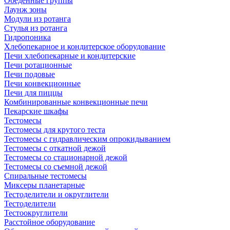
Обеденные группы
Лаунж зоны
Модули из ротанга
Стулья из ротанга
Гидропоника
Хлебопекарное и кондитерское оборудование
Печи хлебопекарные и кондитерские
Печи ротационные
Печи подовые
Печи конвекционные
Печи для пиццы
Комбинированные конвекционные печи
Пекарские шкафы
Тестомесы
Тестомесы для крутого теста
Тестомесы с гидравлическим опрокидыванием
Тестомесы с откатной дежой
Тестомесы со стационарной дежой
Тестомесы со съемной дежой
Спиральные тестомесы
Миксеры планетарные
Тестоделители и округлители
Тестоделители
Тестоокруглители
Расстойное оборудование