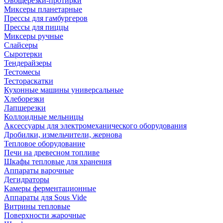
Овощерезки-протирки
Миксеры планетарные
Прессы для гамбургеров
Прессы для пиццы
Миксеры ручные
Слайсеры
Сыротерки
Тендерайзеры
Тестомесы
Тестораскатки
Кухонные машины универсальные
Хлеборезки
Лапшерезки
Коллоидные мельницы
Аксессуары для электромеханического оборудования
Дробилки, измельчители, жернова
Тепловое оборудование
Печи на древесном топливе
Шкафы тепловые для хранения
Аппараты варочные
Дегидраторы
Камеры ферментационные
Аппараты для Sous Vide
Витрины тепловые
Поверхности жарочные