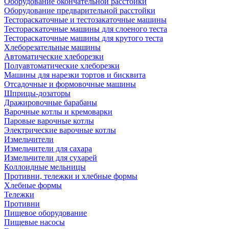
Оборудование окончательной расстойки
Оборудование предварительной расстойки
Тестораскаточные и тестозакаточные машины
Тестораскаточные машины для слоеного теста
Тестораскаточные машины для крутого теста
Хлеборезательные машины
Автоматические хлеборезки
Полуавтоматические хлеборезки
Машины для нарезки тортов и бисквита
Отсадочные и формовочные машины
Шприцы-дозаторы
Дражировочные барабаны
Варочные котлы и кремоварки
Паровые варочные котлы
Электрические варочные котлы
Измельчители
Измельчители для сахара
Измельчители для сухарей
Коллоидные мельницы
Противни, тележки и хлебные формы
Хлебные формы
Тележки
Противни
Пищевое оборудование
Пищевые насосы