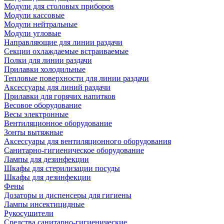
Модули для столовых приборов
Модули кассовые
Модули нейтральные
Модули угловые
Направляющие для линии раздачи
Секции охлаждаемые встраиваемые
Полки для линии раздачи
Прилавки холодильные
Тепловые поверхности для линии раздачи
Аксессуары для линий раздачи
Прилавки для горячих напитков
Весовое оборудование
Весы электронные
Вентиляционное оборудование
Зонты вытяжные
Аксессуары для вентиляционного оборудования
Санитарно-гигиеническое оборудование
Лампы для дезинфекции
Шкафы для стерилизации посуды
Шкафы для дезинфекции
Фены
Дозаторы и диспенсеры для гигиены
Лампы инсектицидные
Рукосушители
Средства санитарно-гигиенические