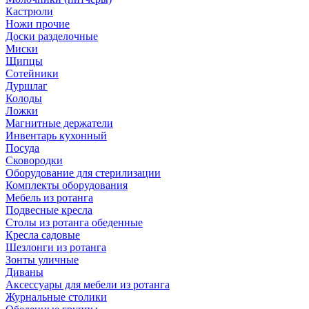
Кастрюли
Ножи прочие
Доски разделочные
Миски
Щипцы
Сотейники
Дуршлаг
Колоды
Ложки
Магнитные держатели
Инвентарь кухонный
Посуда
Сковородки
Оборудование для стерилизации
Комплекты оборудования
Мебель из ротанга
Подвесные кресла
Столы из ротанга обеденные
Кресла садовые
Шезлонги из ротанга
Зонты уличные
Диваны
Аксессуары для мебели из ротанга
Журнальные столики