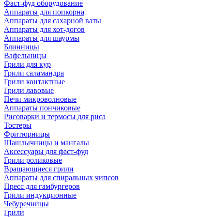
Фаст-фуд оборудование
Аппараты для попкорна
Аппараты для сахарной ваты
Аппараты для хот-догов
Аппараты для шаурмы
Блинницы
Вафельницы
Грили для кур
Грили саламандра
Грили контактные
Грили лавовые
Печи микроволновые
Аппараты пончиковые
Рисоварки и термосы для риса
Тостеры
Фритюрницы
Шашлычницы и мангалы
Аксессуары для фаст-фуд
Грили роликовые
Вращающиеся грили
Аппараты для спиральных чипсов
Пресс для гамбургеров
Грили индукционные
Чебуречницы
Грили