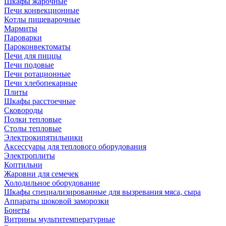
Шкафы жарочные
Печи конвекционные
Котлы пищеварочные
Мармиты
Пароварки
Пароконвектоматы
Печи для пиццы
Печи подовые
Печи ротационные
Печи хлебопекарные
Плиты
Шкафы расстоечные
Сковороды
Полки тепловые
Столы тепловые
Электрокипятильники
Аксессуары для теплового оборудования
Электроплиты
Коптильни
Жаровни для семечек
Холодильное оборудование
Шкафы специализированные для вызревания мяса, сыра
Аппараты шоковой заморозки
Бонеты
Витрины мультитемпературные