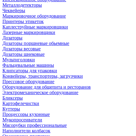
Металлодетекторы
Чеквейеры
Маркировочное оборудование
Принтеры этикеток
Каплеструйные маркировщики
Лазерные маркировщики
Дозаторы
Дозаторы поршневые обьемные
Дозаторы весовые
Дозаторы шнековые
Мультиголовки
Фальцевальные машины
Клипсаторы для упаковки
Конвейеры, транспортеры, загрузчики
Прессовое оборудование
Оборудование для общепита и ресторанов
Электромеханическое оборудование
Бликсеры
Картофелечистки
Куттеры
Процессоры кухонные
Мукопросеиватели
Мясорубки профессиональные
Наполнители колбасок