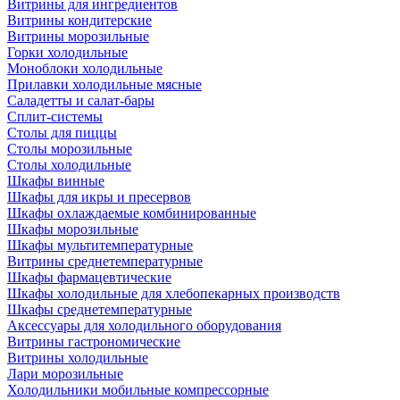
Витрины для ингредиентов
Витрины кондитерские
Витрины морозильные
Горки холодильные
Моноблоки холодильные
Прилавки холодильные мясные
Саладетты и салат-бары
Сплит-системы
Столы для пиццы
Столы морозильные
Столы холодильные
Шкафы винные
Шкафы для икры и пресервов
Шкафы охлаждаемые комбинированные
Шкафы морозильные
Шкафы мультитемпературные
Витрины среднетемпературные
Шкафы фармацевтические
Шкафы холодильные для хлебопекарных производств
Шкафы среднетемпературные
Аксессуары для холодильного оборудования
Витрины гастрономические
Витрины холодильные
Лари морозильные
Холодильники мобильные компрессорные