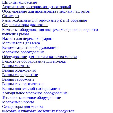
Шприцы колбасные
Агрегат компрессорно-конденсаторный
Оборудование для производства мясных паштетов
Слайсеры
Рамы колбасные для термокамер Z и H-образные
Стерилизаторы для ножей
Комплект оборудования для цеха холодного и горячего
копчения рыбы
Насосы для перекачки фарша
Маринаторы для мяса
Вспомогательное оборудование
Молочное оборудование
Оборудование для анализа качества молока
Емкостное оборудование для молока
Ванны моечные
Ванны охлаждения
Ванны сыродельные
Ванны творожные
Ванны технологические
Ванны длительной пастеризации
Холодильное молочное оборудование
Тепловое молочное оборудование
Молочные насосы
Сепараторы для молока
Фасовка и упаковка молочных продуктов