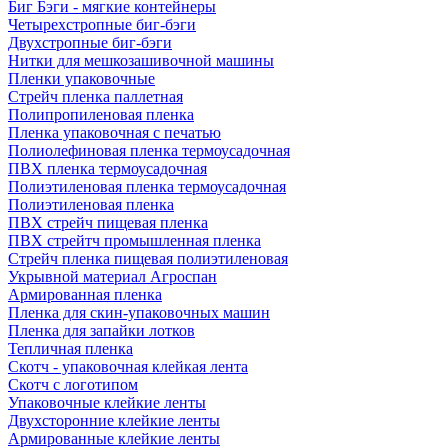
Биг Бэги - мягкие контейнеры
Четырехстропные биг-бэги
Двухстропные биг-бэги
Нитки для мешкозашивочной машины
Пленки упаковочные
Стрейч пленка паллетная
Полипропиленовая пленка
Пленка упаковочная с печатью
Полиолефиновая пленка термоусадочная
ПВХ пленка термоусадочная
Полиэтиленовая пленка термоусадочная
Полиэтиленовая пленка
ПВХ стрейч пищевая пленка
ПВХ стрейтч промышленная пленка
Стрейч пленка пищевая полиэтиленовая
Укрывной материал Агроспан
Армированная пленка
Пленка для скин-упаковочных машин
Пленка для запайки лотков
Тепличная пленка
Скотч - упаковочная клейкая лента
Скотч с логотипом
Упаковочные клейкие ленты
Двухсторонние клейкие ленты
Армированные клейкие ленты