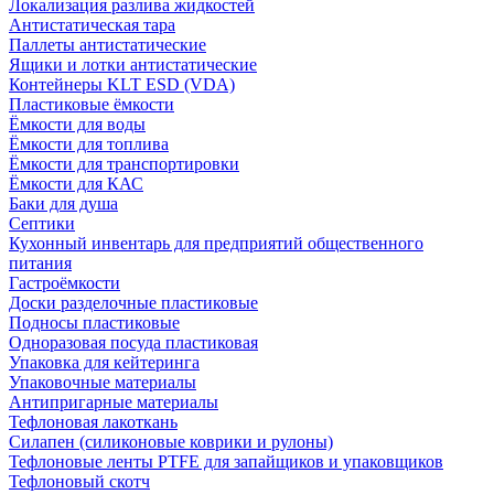
Локализация разлива жидкостей
Антистатическая тара
Паллеты антистатические
Ящики и лотки антистатические
Контейнеры KLT ESD (VDA)
Пластиковые ёмкости
Ёмкости для воды
Ёмкости для топлива
Ёмкости для транспортировки
Ёмкости для КАС
Баки для душа
Септики
Кухонный инвентарь для предприятий общественного
питания
Гастроёмкости
Доски разделочные пластиковые
Подносы пластиковые
Одноразовая посуда пластиковая
Упаковка для кейтеринга
Упаковочные материалы
Антипригарные материалы
Тефлоновая лакоткань
Силапен (силиконовые коврики и рулоны)
Тефлоновые ленты PTFE для запайщиков и упаковщиков
Тефлоновый скотч