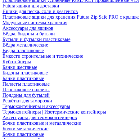
Пластиковые ящики усиленные R/RL-KLT промышленные VD
Futura ящики для доставки
Ящики для песка, соли и реагентов
Пластиковые ящики для хранения Futura Zip Safe PRO с крышк
Модульные системы хранения
Аксессуары для ящиков
Вёдра, бидоны и бутыли
Бутыли и бутылки пластиковые
Вёдра металлические
Вёдра пластиковые
Ёмкости строительные и технические
Куботейнеры
Банки жестяные
Бидоны пластиковые
Банки пластиковые
Паллеты пластиковые
Пластиковые паллеты
Поддоны для бутылей
Решётки для заморозки
Термоконтейнеры и аксессуары
Термоконтейнеры | Изотермические контейнеры
Аксессуары для термоконтейнеров
Бочки пластиковые и металлические
Бочки металлические
Бочки пластиковые