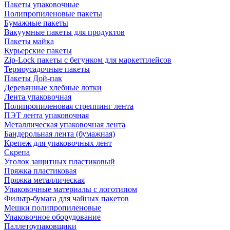
Пакеты упаковочные
Полипропиленовые пакеты
Бумажные пакеты
Вакуумные пакеты для продуктов
Пакеты майка
Курьерские пакеты
Zip-Lock пакеты с бегунком для маркетплейсов
Термоусадочные пакеты
Пакеты Дой-пак
Деревянные хлебные лотки
Лента упаковочная
Полипропиленовая стреппинг лента
ПЭТ лента упаковочная
Металлическая упаковочная лента
Бандерольная лента (бумажная)
Крепеж для упаковочных лент
Скрепа
Уголок защитных пластиковый
Пряжка пластиковая
Пряжка металлическая
Упаковочные материалы с логотипом
Фильтр-бумага для чайных пакетов
Мешки полипропиленовые
Упаковочное оборудование
Паллетоупаковщики