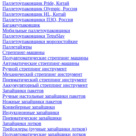
Паллетоупаковщик Pride, Китай
Паллетоупаковщик Olympic, Россия
Паллетоупаковщик HL, Китай
Паллетоупаковщики ПЗО, Россия
Багажеупаковщик
Мобильные паллетоупаковщики
Паллетоупаковщики TetraSlav
Паллетоупаковщики морозостойкие
Паллетайзеры
Стреппинг-машины
Полуавтоматические стреппинг машины
Автоматические стреппинг-машины
Ручной стреппинг инструмент
Механический стреппинг инструмент
Пневматический стреппинг инструмент
Аккумуляторный стреппинг инструмент
Запайщики пакетов
Ручные настольные запайщики пакетов
Ножные запайщики пакетов
Конвейерные запайщики
Индукционные запайщики
Пневматические запайщики
Запайщики лотков
Трейсилеры (ручные запайщики лотков)
Полуавтоматические запайщики лотков