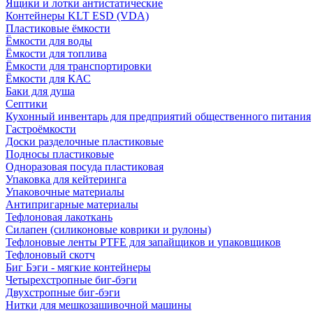
Ящики и лотки антистатические
Контейнеры KLT ESD (VDA)
Пластиковые ёмкости
Ёмкости для воды
Ёмкости для топлива
Ёмкости для транспортировки
Ёмкости для КАС
Баки для душа
Септики
Кухонный инвентарь для предприятий общественного питания
Гастроёмкости
Доски разделочные пластиковые
Подносы пластиковые
Одноразовая посуда пластиковая
Упаковка для кейтеринга
Упаковочные материалы
Антипригарные материалы
Тефлоновая лакоткань
Силапен (силиконовые коврики и рулоны)
Тефлоновые ленты PTFE для запайщиков и упаковщиков
Тефлоновый скотч
Биг Бэги - мягкие контейнеры
Четырехстропные биг-бэги
Двухстропные биг-бэги
Нитки для мешкозашивочной машины