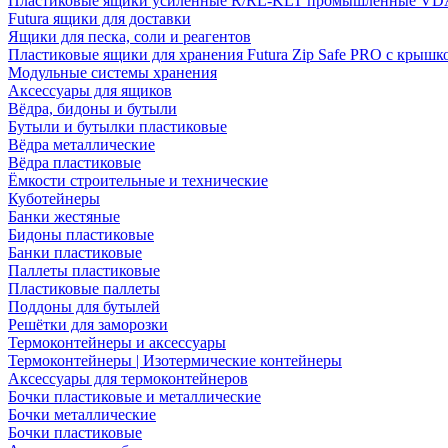
Пластиковые ящики усиленные R/RL-KLT промышленные VD
Futura ящики для доставки
Ящики для песка, соли и реагентов
Пластиковые ящики для хранения Futura Zip Safe PRO с крышк
Модульные системы хранения
Аксессуары для ящиков
Вёдра, бидоны и бутыли
Бутыли и бутылки пластиковые
Вёдра металлические
Вёдра пластиковые
Ёмкости строительные и технические
Куботейнеры
Банки жестяные
Бидоны пластиковые
Банки пластиковые
Паллеты пластиковые
Пластиковые паллеты
Поддоны для бутылей
Решётки для заморозки
Термоконтейнеры и аксессуары
Термоконтейнеры | Изотермические контейнеры
Аксессуары для термоконтейнеров
Бочки пластиковые и металлические
Бочки металлические
Бочки пластиковые