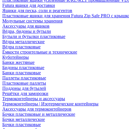
Пластиковые ящики усиленные R/RL-KLT промышленные VD
Futura ящики для доставки
Ящики для песка, соли и реагентов
Пластиковые ящики для хранения Futura Zip Safe PRO с крышк
Модульные системы хранения
Аксессуары для ящиков
Вёдра, бидоны и бутыли
Бутыли и бутылки пластиковые
Вёдра металлические
Вёдра пластиковые
Ёмкости строительные и технические
Куботейнеры
Банки жестяные
Бидоны пластиковые
Банки пластиковые
Паллеты пластиковые
Пластиковые паллеты
Поддоны для бутылей
Решётки для заморозки
Термоконтейнеры и аксессуары
Термоконтейнеры | Изотермические контейнеры
Аксессуары для термоконтейнеров
Бочки пластиковые и металлические
Бочки металлические
Бочки пластиковые