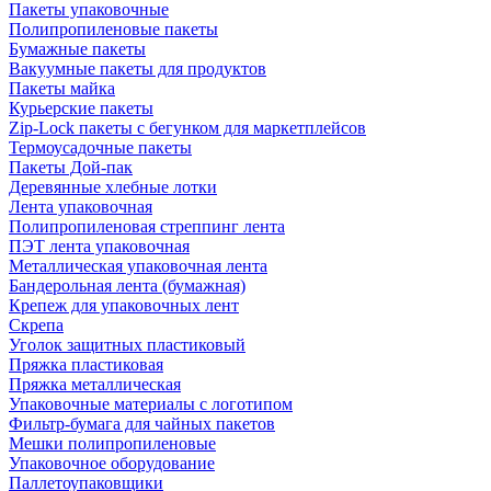
Пакеты упаковочные
Полипропиленовые пакеты
Бумажные пакеты
Вакуумные пакеты для продуктов
Пакеты майка
Курьерские пакеты
Zip-Lock пакеты с бегунком для маркетплейсов
Термоусадочные пакеты
Пакеты Дой-пак
Деревянные хлебные лотки
Лента упаковочная
Полипропиленовая стреппинг лента
ПЭТ лента упаковочная
Металлическая упаковочная лента
Бандерольная лента (бумажная)
Крепеж для упаковочных лент
Скрепа
Уголок защитных пластиковый
Пряжка пластиковая
Пряжка металлическая
Упаковочные материалы с логотипом
Фильтр-бумага для чайных пакетов
Мешки полипропиленовые
Упаковочное оборудование
Паллетоупаковщики