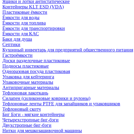
Ящики и лотки антистатические
Контейнеры KLT ESD (VDA)
Пластиковые ёмкости
Ёмкости для воды
Ёмкости для топлива
Ёмкости для транспортировки
Ёмкости для КАС
Баки для душа
Септики
Кухонный инвентарь для предприятий общественного питания
Гастроёмкости
Доски разделочные пластиковые
Подносы пластиковые
Одноразовая посуда пластиковая
Упаковка для кейтеринга
Упаковочные материалы
Антипригарные материалы
Тефлоновая лакоткань
Силапен (силиконовые коврики и рулоны)
Тефлоновые ленты PTFE для запайщиков и упаковщиков
Тефлоновый скотч
Биг Бэги - мягкие контейнеры
Четырехстропные биг-бэги
Двухстропные биг-бэги
Нитки для мешкозашивочной машины