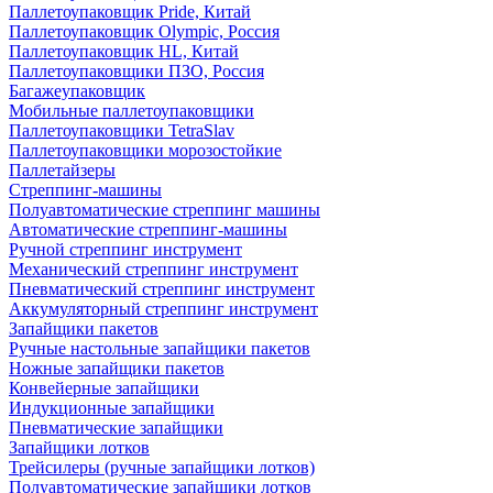
Паллетоупаковщик Pride, Китай
Паллетоупаковщик Olympic, Россия
Паллетоупаковщик HL, Китай
Паллетоупаковщики ПЗО, Россия
Багажеупаковщик
Мобильные паллетоупаковщики
Паллетоупаковщики TetraSlav
Паллетоупаковщики морозостойкие
Паллетайзеры
Стреппинг-машины
Полуавтоматические стреппинг машины
Автоматические стреппинг-машины
Ручной стреппинг инструмент
Механический стреппинг инструмент
Пневматический стреппинг инструмент
Аккумуляторный стреппинг инструмент
Запайщики пакетов
Ручные настольные запайщики пакетов
Ножные запайщики пакетов
Конвейерные запайщики
Индукционные запайщики
Пневматические запайщики
Запайщики лотков
Трейсилеры (ручные запайщики лотков)
Полуавтоматические запайщики лотков