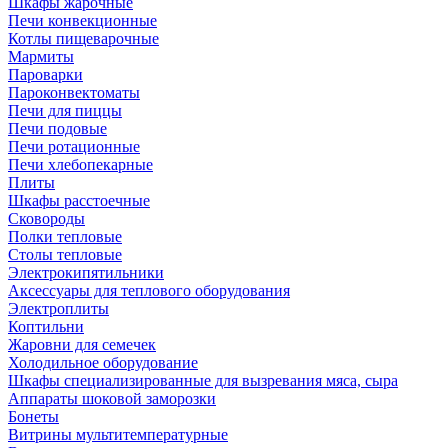
Шкафы жарочные
Печи конвекционные
Котлы пищеварочные
Мармиты
Пароварки
Пароконвектоматы
Печи для пиццы
Печи подовые
Печи ротационные
Печи хлебопекарные
Плиты
Шкафы расстоечные
Сковороды
Полки тепловые
Столы тепловые
Электрокипятильники
Аксессуары для теплового оборудования
Электроплиты
Коптильни
Жаровни для семечек
Холодильное оборудование
Шкафы специализированные для вызревания мяса, сыра
Аппараты шоковой заморозки
Бонеты
Витрины мультитемпературные