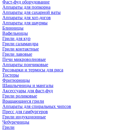
Фаст-фуд оборудование
Аппараты для попкорна
Аппараты для сахарной ваты
Аппараты для хот-догов
Аппараты для шаурмы
Блинницы
Вафельницы
Грили для кур
Грили саламандра
Грили контактные
Грили лавовые
Печи микроволновые
Аппараты пончиковые
Рисоварки и термосы для риса
Тостеры
Фритюрницы
Шашлычницы и мангалы
Аксессуары для фаст-фуд
Грили роликовые
Вращающиеся грили
Аппараты для спиральных чипсов
Пресс для гамбургеров
Грили индукционные
Чебуречницы
Грили