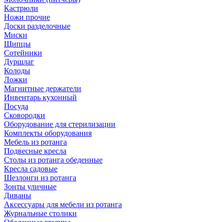
Кастрюли
Ножи прочие
Доски разделочные
Миски
Щипцы
Сотейники
Дуршлаг
Колоды
Ложки
Магнитные держатели
Инвентарь кухонный
Посуда
Сковородки
Оборудование для стерилизации
Комплекты оборудования
Мебель из ротанга
Подвесные кресла
Столы из ротанга обеденные
Кресла садовые
Шезлонги из ротанга
Зонты уличные
Диваны
Аксессуары для мебели из ротанга
Журнальные столики