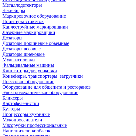
Металлодетекторы
Чеквейеры
Маркировочное оборудование
Принтеры этикеток
Каплеструйные маркировщики
Лазерные маркировщики
Дозаторы
Дозаторы поршневые обьемные
Дозаторы весовые
Дозаторы шнековые
Мультиголовки
Фальцевальные машины
Клипсаторы для упаковки
Конвейеры, транспортеры, загрузчики
Прессовое оборудование
Оборудование для общепита и ресторанов
Электромеханическое оборудование
Бликсеры
Картофелечистки
Куттеры
Процессоры кухонные
Мукопросеиватели
Мясорубки профессиональные
Наполнители колбасок