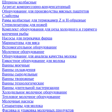
Шприцы колбасные
Агрегат компрессорно-конденсаторный
Оборудование для производства мясных паштетов
Слайсеры
Рамы колбасные для термокамер Z и H-образные
Стерилизаторы для ножей
Комплект оборудования для цеха холодного и горячего
копчения рыбы
Насосы для перекачки фарша
Маринаторы для мяса
Вспомогательное оборудование
Молочное оборудование
Оборудование для анализа качества молока
Емкостное оборудование для молока
Ванны моечные
Ванны охлаждения
Ванны сыродельные
Ванны творожные
Ванны технологические
Ванны длительной пастеризации
Холодильное молочное оборудование
Тепловое молочное оборудование
Молочные насосы
Сепараторы для молока
Фасовка и упаковка молочных продуктов