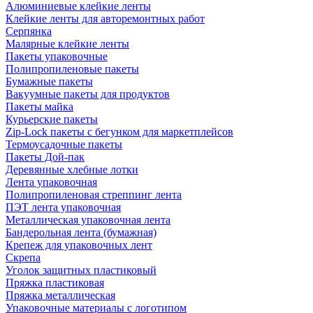
Алюминиевые клейкие ленты
Клейкие ленты для авторемонтных работ
Серпянка
Малярные клейкие ленты
Пакеты упаковочные
Полипропиленовые пакеты
Бумажные пакеты
Вакуумные пакеты для продуктов
Пакеты майка
Курьерские пакеты
Zip-Lock пакеты с бегунком для маркетплейсов
Термоусадочные пакеты
Пакеты Дой-пак
Деревянные хлебные лотки
Лента упаковочная
Полипропиленовая стреппинг лента
ПЭТ лента упаковочная
Металлическая упаковочная лента
Бандерольная лента (бумажная)
Крепеж для упаковочных лент
Скрепа
Уголок защитных пластиковый
Пряжка пластиковая
Пряжка металлическая
Упаковочные материалы с логотипом