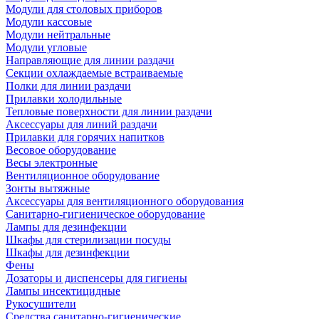
Модули для столовых приборов
Модули кассовые
Модули нейтральные
Модули угловые
Направляющие для линии раздачи
Секции охлаждаемые встраиваемые
Полки для линии раздачи
Прилавки холодильные
Тепловые поверхности для линии раздачи
Аксессуары для линий раздачи
Прилавки для горячих напитков
Весовое оборудование
Весы электронные
Вентиляционное оборудование
Зонты вытяжные
Аксессуары для вентиляционного оборудования
Санитарно-гигиеническое оборудование
Лампы для дезинфекции
Шкафы для стерилизации посуды
Шкафы для дезинфекции
Фены
Дозаторы и диспенсеры для гигиены
Лампы инсектицидные
Рукосушители
Средства санитарно-гигиенические