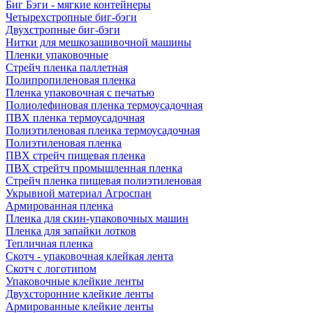
Биг Бэги - мягкие контейнеры
Четырехстропные биг-бэги
Двухстропные биг-бэги
Нитки для мешкозашивочной машины
Пленки упаковочные
Стрейч пленка паллетная
Полипропиленовая пленка
Пленка упаковочная с печатью
Полиолефиновая пленка термоусадочная
ПВХ пленка термоусадочная
Полиэтиленовая пленка термоусадочная
Полиэтиленовая пленка
ПВХ стрейч пищевая пленка
ПВХ стрейтч промышленная пленка
Стрейч пленка пищевая полиэтиленовая
Укрывной материал Агроспан
Армированная пленка
Пленка для скин-упаковочных машин
Пленка для запайки лотков
Тепличная пленка
Скотч - упаковочная клейкая лента
Скотч с логотипом
Упаковочные клейкие ленты
Двухсторонние клейкие ленты
Армированные клейкие ленты