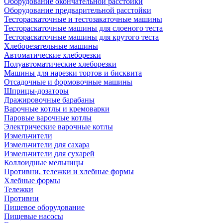
Оборудование окончательной расстойки
Оборудование предварительной расстойки
Тестораскаточные и тестозакаточные машины
Тестораскаточные машины для слоеного теста
Тестораскаточные машины для крутого теста
Хлеборезательные машины
Автоматические хлеборезки
Полуавтоматические хлеборезки
Машины для нарезки тортов и бисквита
Отсадочные и формовочные машины
Шприцы-дозаторы
Дражировочные барабаны
Варочные котлы и кремоварки
Паровые варочные котлы
Электрические варочные котлы
Измельчители
Измельчители для сахара
Измельчители для сухарей
Коллоидные мельницы
Противни, тележки и хлебные формы
Хлебные формы
Тележки
Противни
Пищевое оборудование
Пищевые насосы