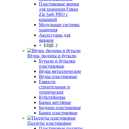
Пластиковые ящики
для хранения Futura
Zip Safe PRO с
крышкой
Модульные системы
хранения
Аксессуары для
ящиков
+ ЕЩЕ 2
Вёдра, бидоны и бутыли
Бутыли и бутылки
пластиковые
Вёдра металлические
Вёдра пластиковые
Ёмкости
строительные и
технические
Куботейнеры
Банки жестяные
Бидоны пластиковые
Банки пластиковые
Паллеты пластиковые
Пластиковые паллеты