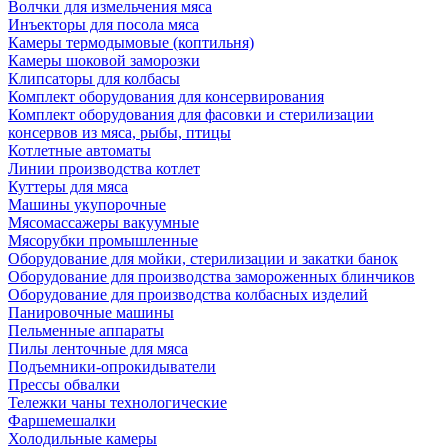
Волчки для измельчения мяса
Инъекторы для посола мяса
Камеры термодымовые (коптильня)
Камеры шоковой заморозки
Клипсаторы для колбасы
Комплект оборудования для консервирования
Комплект оборудования для фасовки и стерилизации
консервов из мяса, рыбы, птицы
Котлетные автоматы
Линии производства котлет
Куттеры для мяса
Машины укупорочные
Мясомассажеры вакуумные
Мясорубки промышленные
Оборудование для мойки, стерилизации и закатки банок
Оборудование для производства замороженных блинчиков
Оборудование для производства колбасных изделий
Панировочные машины
Пельменные аппараты
Пилы ленточные для мяса
Подъемники-опрокидыватели
Прессы обвалки
Тележки чаны технологические
Фаршемешалки
Холодильные камеры