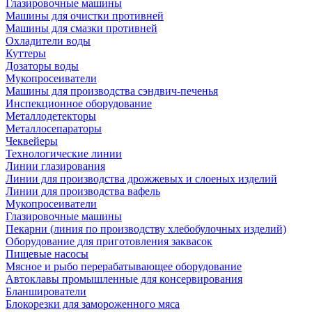
Глазировочные машины
Машины для очистки противней
Машины для смазки противней
Охладители воды
Куттеры
Дозаторы воды
Мукопросеиватели
Машины для производства сэндвич-печенья
Инспекционное оборудование
Металлодетекторы
Металлосепараторы
Чеквейеры
Технологические линии
Линии глазирования
Линии для производства дрожжевых и слоеных изделий
Линии для производства вафель
Мукопросеиватели
Глазировочные машины
Пекарни (линия по производству хлебобулочных изделий)
Оборудование для приготовления заквасок
Пищевые насосы
Мясное и рыбо перерабатывающее оборудование
Автоклавы промышленные для консервирования
Бланширователи
Блокорезки для замороженного мяса