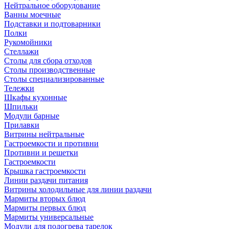
Нейтральное оборудование
Ванны моечные
Подставки и подтоварники
Полки
Рукомойники
Стеллажи
Столы для сбора отходов
Столы производственные
Столы специализированные
Тележки
Шкафы кухонные
Шпильки
Модули барные
Прилавки
Витрины нейтральные
Гастроемкости и противни
Противни и решетки
Гастроемкости
Крышка гастроемкости
Линии раздачи питания
Витрины холодильные для линии раздачи
Мармиты вторых блюд
Мармиты первых блюд
Мармиты универсальные
Модули для подогрева тарелок