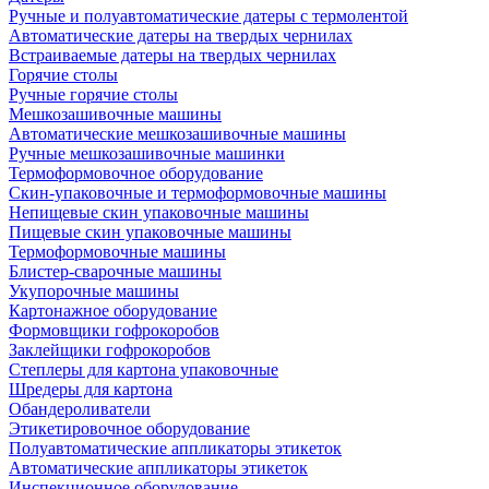
Ручные и полуавтоматические датеры с термолентой
Автоматические датеры на твердых чернилах
Встраиваемые датеры на твердых чернилах
Горячие столы
Ручные горячие столы
Мешкозашивочные машины
Автоматические мешкозашивочные машины
Ручные мешкозашивочные машинки
Термоформовочное оборудование
Скин-упаковочные и термоформовочные машины
Непищевые скин упаковочные машины
Пищевые скин упаковочные машины
Термоформовочные машины
Блистер-сварочные машины
Укупорочные машины
Картонажное оборудование
Формовщики гофрокоробов
Заклейщики гофрокоробов
Степлеры для картона упаковочные
Шредеры для картона
Обандероливатели
Этикетировочное оборудование
Полуавтоматические аппликаторы этикеток
Автоматические аппликаторы этикеток
Инспекционное оборудование