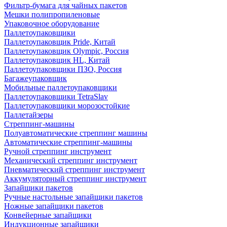
Фильтр-бумага для чайных пакетов
Мешки полипропиленовые
Упаковочное оборудование
Паллетоупаковщики
Паллетоупаковщик Pride, Китай
Паллетоупаковщик Olympic, Россия
Паллетоупаковщик HL, Китай
Паллетоупаковщики ПЗО, Россия
Багажеупаковщик
Мобильные паллетоупаковщики
Паллетоупаковщики TetraSlav
Паллетоупаковщики морозостойкие
Паллетайзеры
Стреппинг-машины
Полуавтоматические стреппинг машины
Автоматические стреппинг-машины
Ручной стреппинг инструмент
Механический стреппинг инструмент
Пневматический стреппинг инструмент
Аккумуляторный стреппинг инструмент
Запайщики пакетов
Ручные настольные запайщики пакетов
Ножные запайщики пакетов
Конвейерные запайщики
Индукционные запайщики