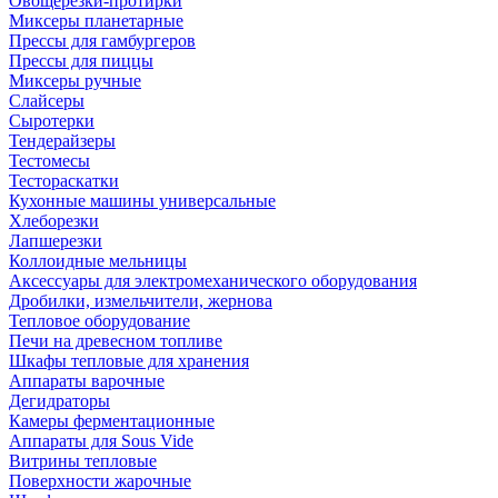
Овощерезки-протирки
Миксеры планетарные
Прессы для гамбургеров
Прессы для пиццы
Миксеры ручные
Слайсеры
Сыротерки
Тендерайзеры
Тестомесы
Тестораскатки
Кухонные машины универсальные
Хлеборезки
Лапшерезки
Коллоидные мельницы
Аксессуары для электромеханического оборудования
Дробилки, измельчители, жернова
Тепловое оборудование
Печи на древесном топливе
Шкафы тепловые для хранения
Аппараты варочные
Дегидраторы
Камеры ферментационные
Аппараты для Sous Vide
Витрины тепловые
Поверхности жарочные