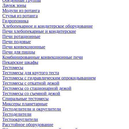
Обеденные группы
Лаунж зоны
Модули из ротанга
Стулья из ротанга
Гидропоника
Хлебопекарное и кондитерское оборудование
Печи хлебопекарные и кондитерские
Печи ротационные
Печи подовые
Печи конвекционные
Печи для пиццы
Комбинированные конвекционные печи
Пекарские шкафы
Тестомесы
Тестомесы для крутого теста
Тестомесы с гидравлическим опрокидыванием
Тестомесы с откатной дежой
Тестомесы со стационарной дежой
Тестомесы со съемной дежой
Спиральные тестомесы
Миксеры планетарные
Тестоделители и округлители
Тестоделители
Тестоокруглители
Расстойное оборудование