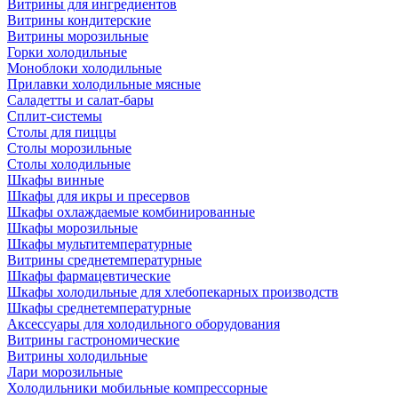
Витрины для ингредиентов
Витрины кондитерские
Витрины морозильные
Горки холодильные
Моноблоки холодильные
Прилавки холодильные мясные
Саладетты и салат-бары
Сплит-системы
Столы для пиццы
Столы морозильные
Столы холодильные
Шкафы винные
Шкафы для икры и пресервов
Шкафы охлаждаемые комбинированные
Шкафы морозильные
Шкафы мультитемпературные
Витрины среднетемпературные
Шкафы фармацевтические
Шкафы холодильные для хлебопекарных производств
Шкафы среднетемпературные
Аксессуары для холодильного оборудования
Витрины гастрономические
Витрины холодильные
Лари морозильные
Холодильники мобильные компрессорные