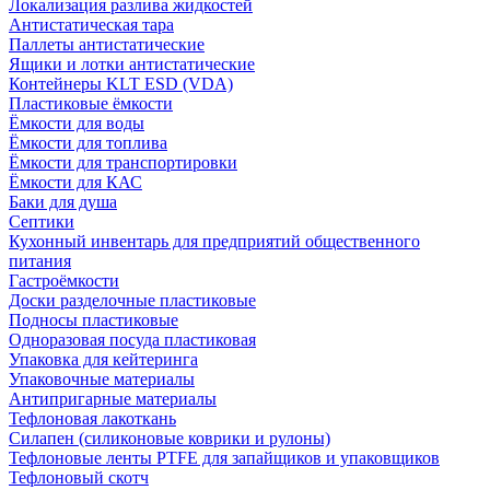
Локализация разлива жидкостей
Антистатическая тара
Паллеты антистатические
Ящики и лотки антистатические
Контейнеры KLT ESD (VDA)
Пластиковые ёмкости
Ёмкости для воды
Ёмкости для топлива
Ёмкости для транспортировки
Ёмкости для КАС
Баки для душа
Септики
Кухонный инвентарь для предприятий общественного
питания
Гастроёмкости
Доски разделочные пластиковые
Подносы пластиковые
Одноразовая посуда пластиковая
Упаковка для кейтеринга
Упаковочные материалы
Антипригарные материалы
Тефлоновая лакоткань
Силапен (силиконовые коврики и рулоны)
Тефлоновые ленты PTFE для запайщиков и упаковщиков
Тефлоновый скотч