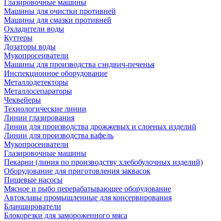
Глазировочные машины
Машины для очистки противней
Машины для смазки противней
Охладители воды
Куттеры
Дозаторы воды
Мукопросеиватели
Машины для производства сэндвич-печенья
Инспекционное оборудование
Металлодетекторы
Металлосепараторы
Чеквейеры
Технологические линии
Линии глазирования
Линии для производства дрожжевых и слоеных изделий
Линии для производства вафель
Мукопросеиватели
Глазировочные машины
Пекарни (линия по производству хлебобулочных изделий)
Оборудование для приготовления заквасок
Пищевые насосы
Мясное и рыбо перерабатывающее оборудование
Автоклавы промышленные для консервирования
Бланширователи
Блокорезки для замороженного мяса