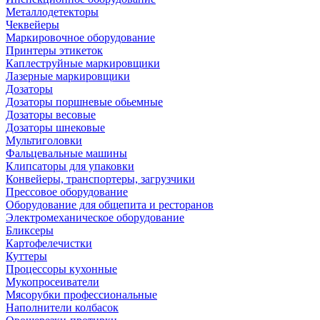
Металлодетекторы
Чеквейеры
Маркировочное оборудование
Принтеры этикеток
Каплеструйные маркировщики
Лазерные маркировщики
Дозаторы
Дозаторы поршневые обьемные
Дозаторы весовые
Дозаторы шнековые
Мультиголовки
Фальцевальные машины
Клипсаторы для упаковки
Конвейеры, транспортеры, загрузчики
Прессовое оборудование
Оборудование для общепита и ресторанов
Электромеханическое оборудование
Бликсеры
Картофелечистки
Куттеры
Процессоры кухонные
Мукопросеиватели
Мясорубки профессиональные
Наполнители колбасок