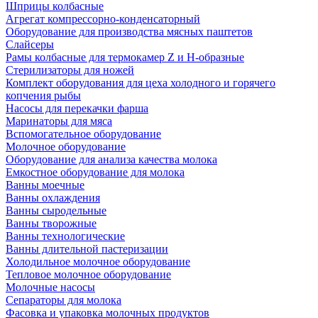
Шприцы колбасные
Агрегат компрессорно-конденсаторный
Оборудование для производства мясных паштетов
Слайсеры
Рамы колбасные для термокамер Z и H-образные
Стерилизаторы для ножей
Комплект оборудования для цеха холодного и горячего
копчения рыбы
Насосы для перекачки фарша
Маринаторы для мяса
Вспомогательное оборудование
Молочное оборудование
Оборудование для анализа качества молока
Емкостное оборудование для молока
Ванны моечные
Ванны охлаждения
Ванны сыродельные
Ванны творожные
Ванны технологические
Ванны длительной пастеризации
Холодильное молочное оборудование
Тепловое молочное оборудование
Молочные насосы
Сепараторы для молока
Фасовка и упаковка молочных продуктов