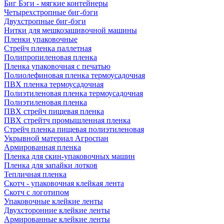
Биг Бэги - мягкие контейнеры
Четырехстропные биг-бэги
Двухстропные биг-бэги
Нитки для мешкозашивочной машины
Пленки упаковочные
Стрейч пленка паллетная
Полипропиленовая пленка
Пленка упаковочная с печатью
Полиолефиновая пленка термоусадочная
ПВХ пленка термоусадочная
Полиэтиленовая пленка термоусадочная
Полиэтиленовая пленка
ПВХ стрейч пищевая пленка
ПВХ стрейтч промышленная пленка
Стрейч пленка пищевая полиэтиленовая
Укрывной материал Агроспан
Армированная пленка
Пленка для скин-упаковочных машин
Пленка для запайки лотков
Тепличная пленка
Скотч - упаковочная клейкая лента
Скотч с логотипом
Упаковочные клейкие ленты
Двухсторонние клейкие ленты
Армированные клейкие ленты