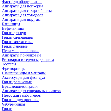
Фаст-фуд оборудование
Аппараты для попкорна
Аппараты для сахарной ваты
Аппараты для хот-догов
Аппараты для шаурмы
Блинницы
Вафельницы
Грили для кур
Грили саламандра
Грили контактные
Грили лавовые
Печи микроволновые
Аппараты пончиковые
Рисоварки и термосы для риса
Тостеры
Фритюрницы
Шашлычницы и мангалы
Аксессуары для фаст-фуд
Грили роликовые
Вращающиеся грили
Аппараты для спиральных чипсов
Пресс для гамбургеров
Грили индукционные
Чебуречницы
Грили