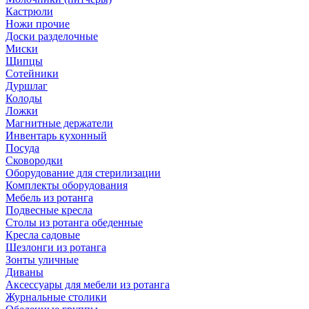
Кастрюли
Ножи прочие
Доски разделочные
Миски
Щипцы
Сотейники
Дуршлаг
Колоды
Ложки
Магнитные держатели
Инвентарь кухонный
Посуда
Сковородки
Оборудование для стерилизации
Комплекты оборудования
Мебель из ротанга
Подвесные кресла
Столы из ротанга обеденные
Кресла садовые
Шезлонги из ротанга
Зонты уличные
Диваны
Аксессуары для мебели из ротанга
Журнальные столики