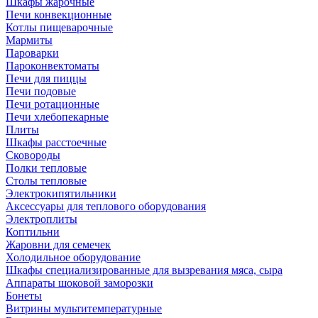
Шкафы жарочные
Печи конвекционные
Котлы пищеварочные
Мармиты
Пароварки
Пароконвектоматы
Печи для пиццы
Печи подовые
Печи ротационные
Печи хлебопекарные
Плиты
Шкафы расстоечные
Сковороды
Полки тепловые
Столы тепловые
Электрокипятильники
Аксессуары для теплового оборудования
Электроплиты
Коптильни
Жаровни для семечек
Холодильное оборудование
Шкафы специализированные для вызревания мяса, сыра
Аппараты шоковой заморозки
Бонеты
Витрины мультитемпературные