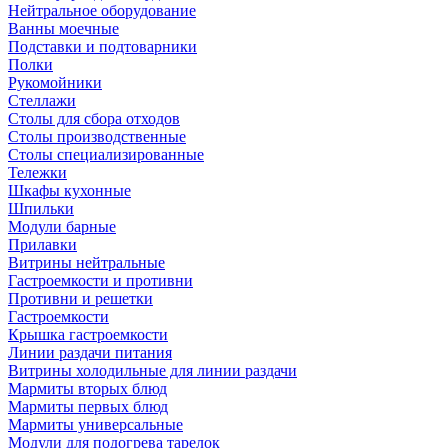
Нейтральное оборудование
Ванны моечные
Подставки и подтоварники
Полки
Рукомойники
Стеллажи
Столы для сбора отходов
Столы производственные
Столы специализированные
Тележки
Шкафы кухонные
Шпильки
Модули барные
Прилавки
Витрины нейтральные
Гастроемкости и противни
Противни и решетки
Гастроемкости
Крышка гастроемкости
Линии раздачи питания
Витрины холодильные для линии раздачи
Мармиты вторых блюд
Мармиты первых блюд
Мармиты универсальные
Модули для подогрева тарелок