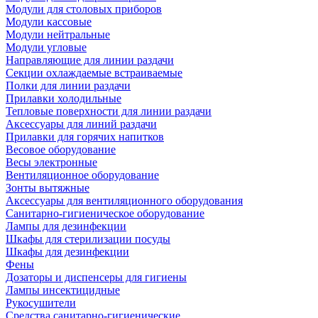
Модули для столовых приборов
Модули кассовые
Модули нейтральные
Модули угловые
Направляющие для линии раздачи
Секции охлаждаемые встраиваемые
Полки для линии раздачи
Прилавки холодильные
Тепловые поверхности для линии раздачи
Аксессуары для линий раздачи
Прилавки для горячих напитков
Весовое оборудование
Весы электронные
Вентиляционное оборудование
Зонты вытяжные
Аксессуары для вентиляционного оборудования
Санитарно-гигиеническое оборудование
Лампы для дезинфекции
Шкафы для стерилизации посуды
Шкафы для дезинфекции
Фены
Дозаторы и диспенсеры для гигиены
Лампы инсектицидные
Рукосушители
Средства санитарно-гигиенические