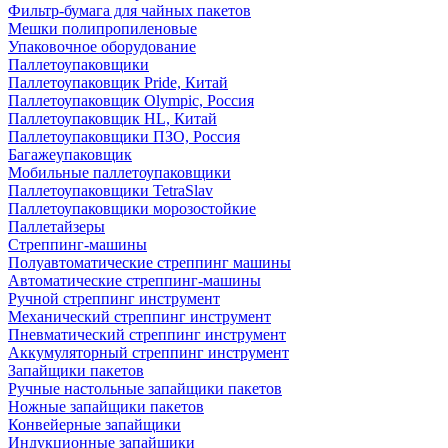
Фильтр-бумага для чайных пакетов
Мешки полипропиленовые
Упаковочное оборудование
Паллетоупаковщики
Паллетоупаковщик Pride, Китай
Паллетоупаковщик Olympic, Россия
Паллетоупаковщик HL, Китай
Паллетоупаковщики ПЗО, Россия
Багажеупаковщик
Мобильные паллетоупаковщики
Паллетоупаковщики TetraSlav
Паллетоупаковщики морозостойкие
Паллетайзеры
Стреппинг-машины
Полуавтоматические стреппинг машины
Автоматические стреппинг-машины
Ручной стреппинг инструмент
Механический стреппинг инструмент
Пневматический стреппинг инструмент
Аккумуляторный стреппинг инструмент
Запайщики пакетов
Ручные настольные запайщики пакетов
Ножные запайщики пакетов
Конвейерные запайщики
Индукционные запайщики