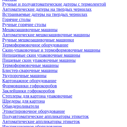
Ручные и полуавтоматические датеры с термолентой
Автоматические датеры на твердых чернилах
Встраиваемые датеры на твердых чернилах
Горячие столы
Ручные горячие столы
Мешкозашивочные машины
Автоматические мешкозашивочные машины
Ручные мешкозашивочные машинки
Термоформовочное оборудование
Скин-упаковочные и термоформовочные машины
Непищевые скин упаковочные машины
Пищевые скин упаковочные машины
Термоформовочные машины
Блистер-сварочные машины
Укупорочные машины
Картонажное оборудование
Формовщики гофрокоробов
Заклейщики гофрокоробов
Степлеры для картона упаковочные
Шредеры для картона
Обандероливатели
Этикетировочное оборудование
Полуавтоматические аппликаторы этикеток
Автоматические аппликаторы этикеток
Инспекционное оборудование