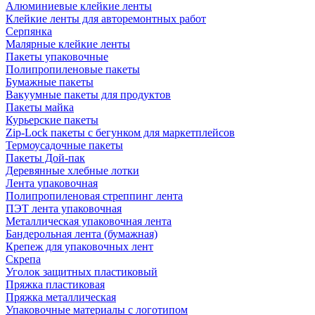
Алюминиевые клейкие ленты
Клейкие ленты для авторемонтных работ
Серпянка
Малярные клейкие ленты
Пакеты упаковочные
Полипропиленовые пакеты
Бумажные пакеты
Вакуумные пакеты для продуктов
Пакеты майка
Курьерские пакеты
Zip-Lock пакеты с бегунком для маркетплейсов
Термоусадочные пакеты
Пакеты Дой-пак
Деревянные хлебные лотки
Лента упаковочная
Полипропиленовая стреппинг лента
ПЭТ лента упаковочная
Металлическая упаковочная лента
Бандерольная лента (бумажная)
Крепеж для упаковочных лент
Скрепа
Уголок защитных пластиковый
Пряжка пластиковая
Пряжка металлическая
Упаковочные материалы с логотипом