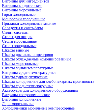
Витрины для ингредиентов
Витрины кондитерские
Витрины морозильные
Горки холодильные
Моноблоки холодильные
Прилавки холодильные мясные
Саладетты и салат-бары
Сплит-системы
Столы для пиццы
Столы морозильные
Столы холодильные
Шкафы винные
Шкафы для икры и пресервов
Шкафы охлаждаемые комбинированные
Шкафы морозильные
Шкафы мультитемпературные
Витрины среднетемпературные
Шкафы фармацевтические
Шкафы холодильные для хлебопекарных производств
Шкафы среднетемпературные
Аксессуары для холодильного оборудования
Витрины гастрономические
Витрины холодильные
Лари морозильные
Холодильники мобильные компрессорные