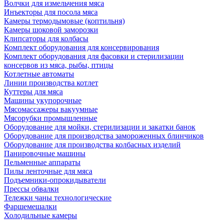
Волчки для измельчения мяса
Инъекторы для посола мяса
Камеры термодымовые (коптильня)
Камеры шоковой заморозки
Клипсаторы для колбасы
Комплект оборудования для консервирования
Комплект оборудования для фасовки и стерилизации
консервов из мяса, рыбы, птицы
Котлетные автоматы
Линии производства котлет
Куттеры для мяса
Машины укупорочные
Мясомассажеры вакуумные
Мясорубки промышленные
Оборудование для мойки, стерилизации и закатки банок
Оборудование для производства замороженных блинчиков
Оборудование для производства колбасных изделий
Панировочные машины
Пельменные аппараты
Пилы ленточные для мяса
Подъемники-опрокидыватели
Прессы обвалки
Тележки чаны технологические
Фаршемешалки
Холодильные камеры