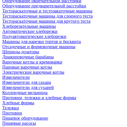
Оборудование окончательной расстойки
Оборудование предварительной расстойки
Тестораскаточные и тестозакаточные машины
Тестораскаточные машины для слоеного теста
Тестораскаточные машины для крутого теста
Хлеборезательные машины
Автоматические хлеборезки
Полуавтоматические хлеборезки
Машины для нарезки тортов и бисквита
Отсадочные и формовочные машины
Шприцы-дозаторы
Дражировочные барабаны
Варочные котлы и кремоварки
Паровые варочные котлы
Электрические варочные котлы
Измельчители
Измельчители для сахара
Измельчители для сухарей
Коллоидные мельницы
Противни, тележки и хлебные формы
Хлебные формы
Тележки
Противни
Пищевое оборудование
Пищевые насосы