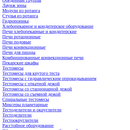
Обеденные группы
Лаунж зоны
Модули из ротанга
Стулья из ротанга
Гидропоника
Хлебопекарное и кондитерское оборудование
Печи хлебопекарные и кондитерские
Печи ротационные
Печи подовые
Печи конвекционные
Печи для пиццы
Комбинированные конвекционные печи
Пекарские шкафы
Тестомесы
Тестомесы для крутого теста
Тестомесы с гидравлическим опрокидыванием
Тестомесы с откатной дежой
Тестомесы со стационарной дежой
Тестомесы со съемной дежой
Спиральные тестомесы
Миксеры планетарные
Тестоделители и округлители
Тестоделители
Тестоокруглители
Расстойное оборудование