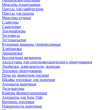
Овощерезки-протирки
Миксеры планетарные
Прессы для гамбургеров
Прессы для пиццы
Миксеры ручные
Слайсеры
Сыротерки
Тендерайзеры
Тестомесы
Тестораскатки
Кухонные машины универсальные
Хлеборезки
Лапшерезки
Коллоидные мельницы
Аксессуары для электромеханического оборудования
Дробилки, измельчители, жернова
Тепловое оборудование
Печи на древесном топливе
Шкафы тепловые для хранения
Аппараты варочные
Дегидраторы
Камеры ферментационные
Аппараты для Sous Vide
Витрины тепловые
Поверхности жарочные