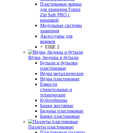
Пластиковые ящики
для хранения Futura
Zip Safe PRO с
крышкой
Модульные системы
хранения
Аксессуары для
ящиков
+ ЕЩЕ 2
Вёдра, бидоны и бутыли
Бутыли и бутылки
пластиковые
Вёдра металлические
Вёдра пластиковые
Ёмкости
строительные и
технические
Куботейнеры
Банки жестяные
Бидоны пластиковые
Банки пластиковые
Паллеты пластиковые
Пластиковые паллеты