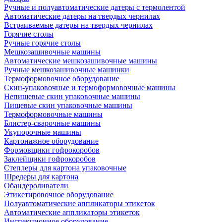
Ручные и полуавтоматические датеры с термолентой
Автоматические датеры на твердых чернилах
Встраиваемые датеры на твердых чернилах
Горячие столы
Ручные горячие столы
Мешкозашивочные машины
Автоматические мешкозашивочные машины
Ручные мешкозашивочные машинки
Термоформовочное оборудование
Скин-упаковочные и термоформовочные машины
Непищевые скин упаковочные машины
Пищевые скин упаковочные машины
Термоформовочные машины
Блистер-сварочные машины
Укупорочные машины
Картонажное оборудование
Формовщики гофрокоробов
Заклейщики гофрокоробов
Степлеры для картона упаковочные
Шредеры для картона
Обандероливатели
Этикетировочное оборудование
Полуавтоматические аппликаторы этикеток
Автоматические аппликаторы этикеток
Инспекционное оборудование