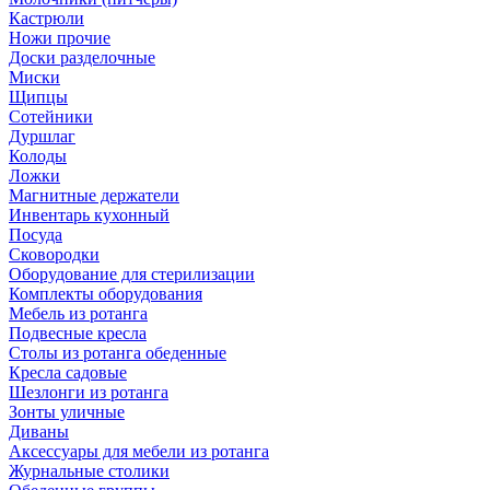
Кастрюли
Ножи прочие
Доски разделочные
Миски
Щипцы
Сотейники
Дуршлаг
Колоды
Ложки
Магнитные держатели
Инвентарь кухонный
Посуда
Сковородки
Оборудование для стерилизации
Комплекты оборудования
Мебель из ротанга
Подвесные кресла
Столы из ротанга обеденные
Кресла садовые
Шезлонги из ротанга
Зонты уличные
Диваны
Аксессуары для мебели из ротанга
Журнальные столики