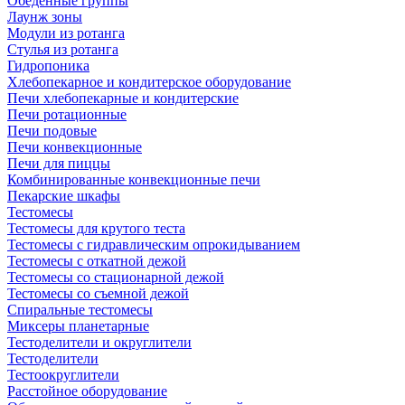
Обеденные группы
Лаунж зоны
Модули из ротанга
Стулья из ротанга
Гидропоника
Хлебопекарное и кондитерское оборудование
Печи хлебопекарные и кондитерские
Печи ротационные
Печи подовые
Печи конвекционные
Печи для пиццы
Комбинированные конвекционные печи
Пекарские шкафы
Тестомесы
Тестомесы для крутого теста
Тестомесы с гидравлическим опрокидыванием
Тестомесы с откатной дежой
Тестомесы со стационарной дежой
Тестомесы со съемной дежой
Спиральные тестомесы
Миксеры планетарные
Тестоделители и округлители
Тестоделители
Тестоокруглители
Расстойное оборудование