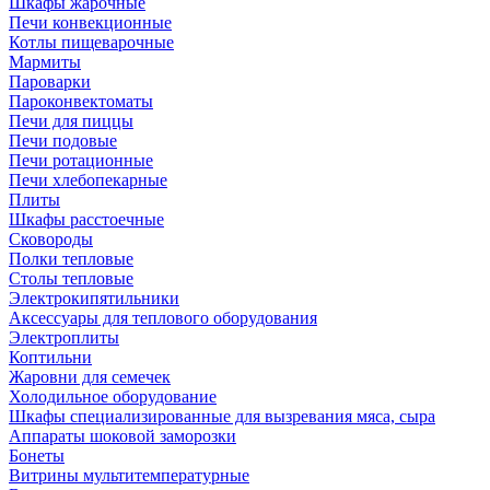
Шкафы жарочные
Печи конвекционные
Котлы пищеварочные
Мармиты
Пароварки
Пароконвектоматы
Печи для пиццы
Печи подовые
Печи ротационные
Печи хлебопекарные
Плиты
Шкафы расстоечные
Сковороды
Полки тепловые
Столы тепловые
Электрокипятильники
Аксессуары для теплового оборудования
Электроплиты
Коптильни
Жаровни для семечек
Холодильное оборудование
Шкафы специализированные для вызревания мяса, сыра
Аппараты шоковой заморозки
Бонеты
Витрины мультитемпературные