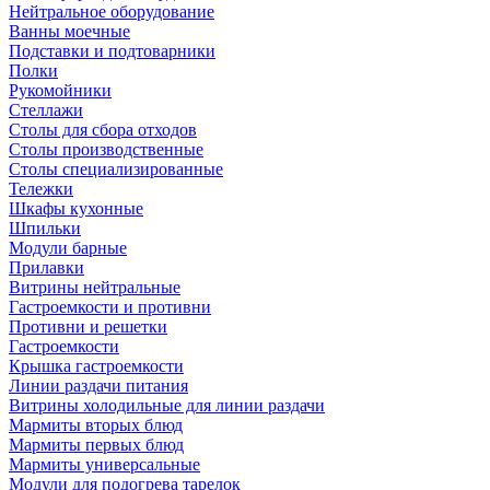
Нейтральное оборудование
Ванны моечные
Подставки и подтоварники
Полки
Рукомойники
Стеллажи
Столы для сбора отходов
Столы производственные
Столы специализированные
Тележки
Шкафы кухонные
Шпильки
Модули барные
Прилавки
Витрины нейтральные
Гастроемкости и противни
Противни и решетки
Гастроемкости
Крышка гастроемкости
Линии раздачи питания
Витрины холодильные для линии раздачи
Мармиты вторых блюд
Мармиты первых блюд
Мармиты универсальные
Модули для подогрева тарелок