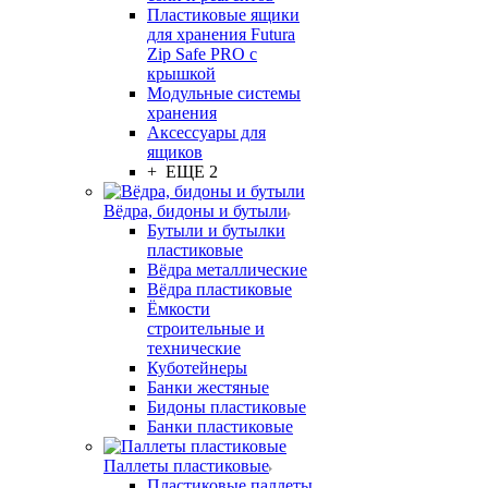
Пластиковые ящики
для хранения Futura
Zip Safe PRO с
крышкой
Модульные системы
хранения
Аксессуары для
ящиков
+ ЕЩЕ 2
Вёдра, бидоны и бутыли
Бутыли и бутылки
пластиковые
Вёдра металлические
Вёдра пластиковые
Ёмкости
строительные и
технические
Куботейнеры
Банки жестяные
Бидоны пластиковые
Банки пластиковые
Паллеты пластиковые
Пластиковые паллеты