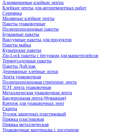
Алюминиевые клейкие ленты
Клейкие ленты для авторемонтных работ
Серпянка
Малярные клейкие ленты
Пакеты упаковочные
Полипропиленовые пакеты
Бумажные пакеты
Вакуумные пакеты для продуктов
Пакеты майка
Курьерские пакеты
Zip-Lock пакеты с бегунком для маркетплейсов
Термоусадочные пакеты
Пакеты Дой-пак
Деревянные хлебные лотки
Лента упаковочная
Полипропиленовая стреппинг лента
ПЭТ лента упаковочная
Металлическая упаковочная лента
Бандерольная лента (бумажная)
Крепеж для упаковочных лент
Скрепа
Уголок защитных пластиковый
Пряжка пластиковая
Пряжка металлическая
Упаковочные материалы с логотипом