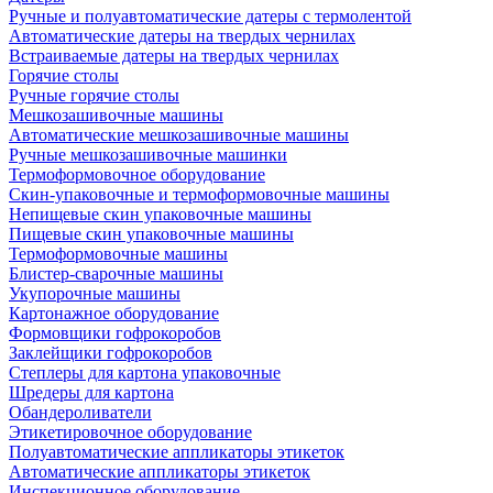
Ручные и полуавтоматические датеры с термолентой
Автоматические датеры на твердых чернилах
Встраиваемые датеры на твердых чернилах
Горячие столы
Ручные горячие столы
Мешкозашивочные машины
Автоматические мешкозашивочные машины
Ручные мешкозашивочные машинки
Термоформовочное оборудование
Скин-упаковочные и термоформовочные машины
Непищевые скин упаковочные машины
Пищевые скин упаковочные машины
Термоформовочные машины
Блистер-сварочные машины
Укупорочные машины
Картонажное оборудование
Формовщики гофрокоробов
Заклейщики гофрокоробов
Степлеры для картона упаковочные
Шредеры для картона
Обандероливатели
Этикетировочное оборудование
Полуавтоматические аппликаторы этикеток
Автоматические аппликаторы этикеток
Инспекционное оборудование