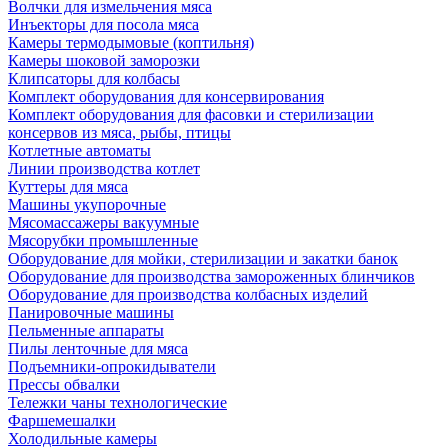
Волчки для измельчения мяса
Инъекторы для посола мяса
Камеры термодымовые (коптильня)
Камеры шоковой заморозки
Клипсаторы для колбасы
Комплект оборудования для консервирования
Комплект оборудования для фасовки и стерилизации
консервов из мяса, рыбы, птицы
Котлетные автоматы
Линии производства котлет
Куттеры для мяса
Машины укупорочные
Мясомассажеры вакуумные
Мясорубки промышленные
Оборудование для мойки, стерилизации и закатки банок
Оборудование для производства замороженных блинчиков
Оборудование для производства колбасных изделий
Панировочные машины
Пельменные аппараты
Пилы ленточные для мяса
Подъемники-опрокидыватели
Прессы обвалки
Тележки чаны технологические
Фаршемешалки
Холодильные камеры