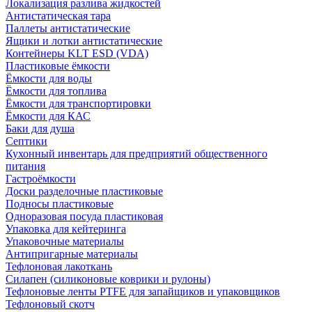
Локализация разлива жидкостей
Антистатическая тара
Паллеты антистатические
Ящики и лотки антистатические
Контейнеры KLT ESD (VDA)
Пластиковые ёмкости
Ёмкости для воды
Ёмкости для топлива
Ёмкости для транспортировки
Ёмкости для КАС
Баки для душа
Септики
Кухонный инвентарь для предприятий общественного
питания
Гастроёмкости
Доски разделочные пластиковые
Подносы пластиковые
Одноразовая посуда пластиковая
Упаковка для кейтеринга
Упаковочные материалы
Антипригарные материалы
Тефлоновая лакоткань
Силапен (силиконовые коврики и рулоны)
Тефлоновые ленты PTFE для запайщиков и упаковщиков
Тефлоновый скотч