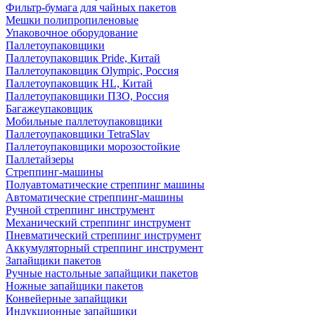
Фильтр-бумага для чайных пакетов
Мешки полипропиленовые
Упаковочное оборудование
Паллетоупаковщики
Паллетоупаковщик Pride, Китай
Паллетоупаковщик Olympic, Россия
Паллетоупаковщик HL, Китай
Паллетоупаковщики ПЗО, Россия
Багажеупаковщик
Мобильные паллетоупаковщики
Паллетоупаковщики TetraSlav
Паллетоупаковщики морозостойкие
Паллетайзеры
Стреппинг-машины
Полуавтоматические стреппинг машины
Автоматические стреппинг-машины
Ручной стреппинг инструмент
Механический стреппинг инструмент
Пневматический стреппинг инструмент
Аккумуляторный стреппинг инструмент
Запайщики пакетов
Ручные настольные запайщики пакетов
Ножные запайщики пакетов
Конвейерные запайщики
Индукционные запайщики