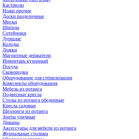
Кастрюли
Ножи прочие
Доски разделочные
Миски
Щипцы
Сотейники
Дуршлаг
Колоды
Ложки
Магнитные держатели
Инвентарь кухонный
Посуда
Сковородки
Оборудование для стерилизации
Комплекты оборудования
Мебель из ротанга
Подвесные кресла
Столы из ротанга обеденные
Кресла садовые
Шезлонги из ротанга
Зонты уличные
Диваны
Аксессуары для мебели из ротанга
Журнальные столики