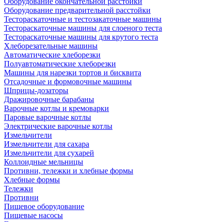
Оборудование окончательной расстойки
Оборудование предварительной расстойки
Тестораскаточные и тестозакаточные машины
Тестораскаточные машины для слоеного теста
Тестораскаточные машины для крутого теста
Хлеборезательные машины
Автоматические хлеборезки
Полуавтоматические хлеборезки
Машины для нарезки тортов и бисквита
Отсадочные и формовочные машины
Шприцы-дозаторы
Дражировочные барабаны
Варочные котлы и кремоварки
Паровые варочные котлы
Электрические варочные котлы
Измельчители
Измельчители для сахара
Измельчители для сухарей
Коллоидные мельницы
Противни, тележки и хлебные формы
Хлебные формы
Тележки
Противни
Пищевое оборудование
Пищевые насосы