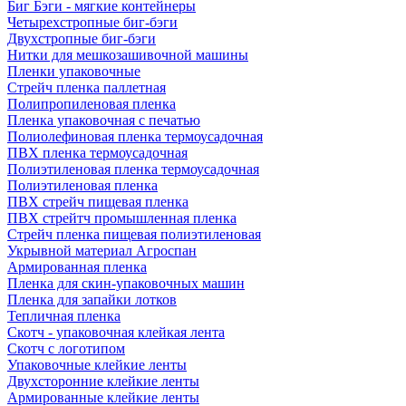
Биг Бэги - мягкие контейнеры
Четырехстропные биг-бэги
Двухстропные биг-бэги
Нитки для мешкозашивочной машины
Пленки упаковочные
Стрейч пленка паллетная
Полипропиленовая пленка
Пленка упаковочная с печатью
Полиолефиновая пленка термоусадочная
ПВХ пленка термоусадочная
Полиэтиленовая пленка термоусадочная
Полиэтиленовая пленка
ПВХ стрейч пищевая пленка
ПВХ стрейтч промышленная пленка
Стрейч пленка пищевая полиэтиленовая
Укрывной материал Агроспан
Армированная пленка
Пленка для скин-упаковочных машин
Пленка для запайки лотков
Тепличная пленка
Скотч - упаковочная клейкая лента
Скотч с логотипом
Упаковочные клейкие ленты
Двухсторонние клейкие ленты
Армированные клейкие ленты