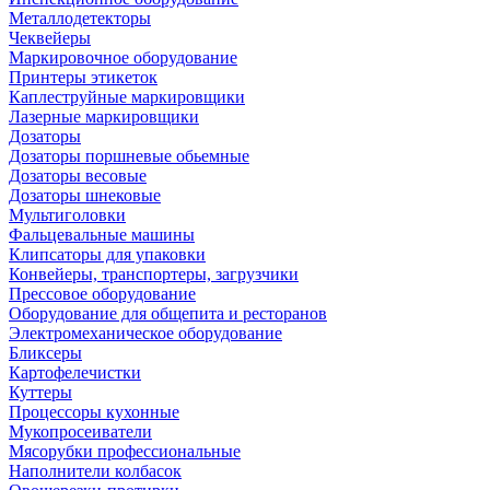
Металлодетекторы
Чеквейеры
Маркировочное оборудование
Принтеры этикеток
Каплеструйные маркировщики
Лазерные маркировщики
Дозаторы
Дозаторы поршневые обьемные
Дозаторы весовые
Дозаторы шнековые
Мультиголовки
Фальцевальные машины
Клипсаторы для упаковки
Конвейеры, транспортеры, загрузчики
Прессовое оборудование
Оборудование для общепита и ресторанов
Электромеханическое оборудование
Бликсеры
Картофелечистки
Куттеры
Процессоры кухонные
Мукопросеиватели
Мясорубки профессиональные
Наполнители колбасок