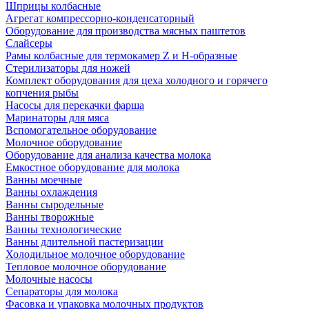
Шприцы колбасные
Агрегат компрессорно-конденсаторный
Оборудование для производства мясных паштетов
Слайсеры
Рамы колбасные для термокамер Z и H-образные
Стерилизаторы для ножей
Комплект оборудования для цеха холодного и горячего
копчения рыбы
Насосы для перекачки фарша
Маринаторы для мяса
Вспомогательное оборудование
Молочное оборудование
Оборудование для анализа качества молока
Емкостное оборудование для молока
Ванны моечные
Ванны охлаждения
Ванны сыродельные
Ванны творожные
Ванны технологические
Ванны длительной пастеризации
Холодильное молочное оборудование
Тепловое молочное оборудование
Молочные насосы
Сепараторы для молока
Фасовка и упаковка молочных продуктов