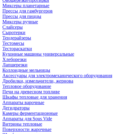
Овощерезки-протирки
Миксеры планетарные
Прессы для гамбургеров
Прессы для пиццы
Миксеры ручные
Слайсеры
Сыротерки
Тендерайзеры
Тестомесы
Тестораскатки
Кухонные машины универсальные
Хлеборезки
Лапшерезки
Коллоидные мельницы
Аксессуары для электромеханического оборудования
Дробилки, измельчители, жернова
Тепловое оборудование
Печи на древесном топливе
Шкафы тепловые для хранения
Аппараты варочные
Дегидраторы
Камеры ферментационные
Аппараты для Sous Vide
Витрины тепловые
Поверхности жарочные