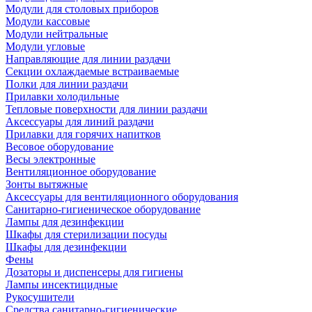
Модули для столовых приборов
Модули кассовые
Модули нейтральные
Модули угловые
Направляющие для линии раздачи
Секции охлаждаемые встраиваемые
Полки для линии раздачи
Прилавки холодильные
Тепловые поверхности для линии раздачи
Аксессуары для линий раздачи
Прилавки для горячих напитков
Весовое оборудование
Весы электронные
Вентиляционное оборудование
Зонты вытяжные
Аксессуары для вентиляционного оборудования
Санитарно-гигиеническое оборудование
Лампы для дезинфекции
Шкафы для стерилизации посуды
Шкафы для дезинфекции
Фены
Дозаторы и диспенсеры для гигиены
Лампы инсектицидные
Рукосушители
Средства санитарно-гигиенические