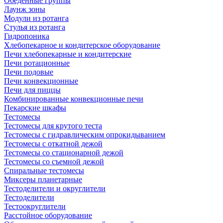
Обеденные группы
Лаунж зоны
Модули из ротанга
Стулья из ротанга
Гидропоника
Хлебопекарное и кондитерское оборудование
Печи хлебопекарные и кондитерские
Печи ротационные
Печи подовые
Печи конвекционные
Печи для пиццы
Комбинированные конвекционные печи
Пекарские шкафы
Тестомесы
Тестомесы для крутого теста
Тестомесы с гидравлическим опрокидыванием
Тестомесы с откатной дежой
Тестомесы со стационарной дежой
Тестомесы со съемной дежой
Спиральные тестомесы
Миксеры планетарные
Тестоделители и округлители
Тестоделители
Тестоокруглители
Расстойное оборудование