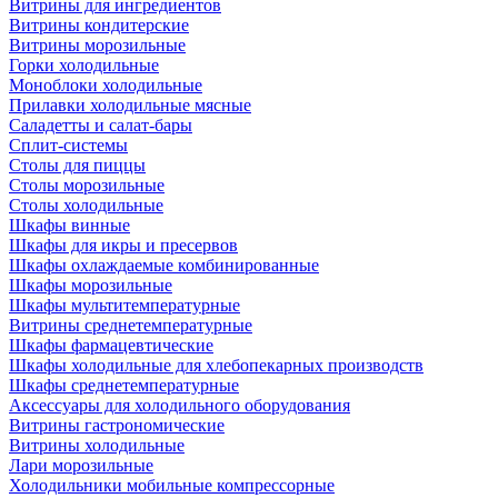
Витрины для ингредиентов
Витрины кондитерские
Витрины морозильные
Горки холодильные
Моноблоки холодильные
Прилавки холодильные мясные
Саладетты и салат-бары
Сплит-системы
Столы для пиццы
Столы морозильные
Столы холодильные
Шкафы винные
Шкафы для икры и пресервов
Шкафы охлаждаемые комбинированные
Шкафы морозильные
Шкафы мультитемпературные
Витрины среднетемпературные
Шкафы фармацевтические
Шкафы холодильные для хлебопекарных производств
Шкафы среднетемпературные
Аксессуары для холодильного оборудования
Витрины гастрономические
Витрины холодильные
Лари морозильные
Холодильники мобильные компрессорные