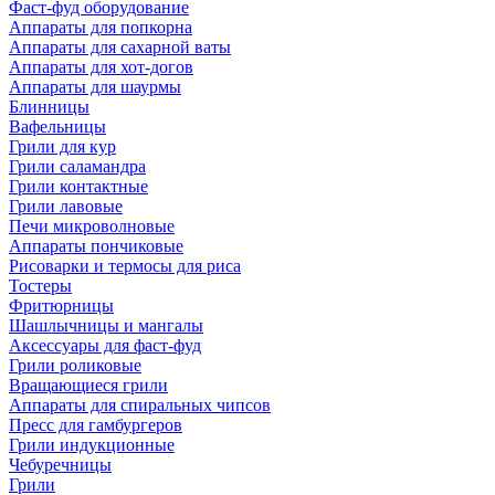
Фаст-фуд оборудование
Аппараты для попкорна
Аппараты для сахарной ваты
Аппараты для хот-догов
Аппараты для шаурмы
Блинницы
Вафельницы
Грили для кур
Грили саламандра
Грили контактные
Грили лавовые
Печи микроволновые
Аппараты пончиковые
Рисоварки и термосы для риса
Тостеры
Фритюрницы
Шашлычницы и мангалы
Аксессуары для фаст-фуд
Грили роликовые
Вращающиеся грили
Аппараты для спиральных чипсов
Пресс для гамбургеров
Грили индукционные
Чебуречницы
Грили