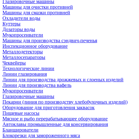
Глазировочные машины
Машины для очистки противней
Машины для смазки противней
Охладители воды
Куттеры
Дозаторы воды
Мукопросеиватели
Машины для производства сэндвич-печенья
Инспекционное оборудование
Металлодетекторы
Металлосепараторы
Чеквейеры
Технологические линии
Линии глазирования
Линии для производства дрожжевых и слоеных изделий
Линии для производства вафель
Мукопросеиватели
Глазировочные машины
Пекарни (линия по производству хлебобулочных изделий)
Оборудование для приготовления заквасок
Пищевые насосы
Мясное и рыбо перерабатывающее оборудование
Автоклавы промышленные для консервирования
Бланширователи
Блокорезки для замороженного мяса