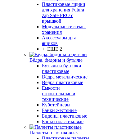
Пластиковые ящики
для хранения Futura
Zip Safe PRO с
крышкой
Модульные системы
хранения
Аксессуары для
ящиков
+ ЕЩЕ 2
Вёдра, бидоны и бутыли
Бутыли и бутылки
пластиковые
Вёдра металлические
Вёдра пластиковые
Ёмкости
строительные и
технические
Куботейнеры
Банки жестяные
Бидоны пластиковые
Банки пластиковые
Паллеты пластиковые
Пластиковые паллеты