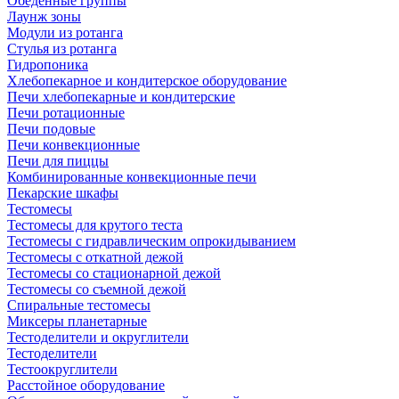
Обеденные группы
Лаунж зоны
Модули из ротанга
Стулья из ротанга
Гидропоника
Хлебопекарное и кондитерское оборудование
Печи хлебопекарные и кондитерские
Печи ротационные
Печи подовые
Печи конвекционные
Печи для пиццы
Комбинированные конвекционные печи
Пекарские шкафы
Тестомесы
Тестомесы для крутого теста
Тестомесы с гидравлическим опрокидыванием
Тестомесы с откатной дежой
Тестомесы со стационарной дежой
Тестомесы со съемной дежой
Спиральные тестомесы
Миксеры планетарные
Тестоделители и округлители
Тестоделители
Тестоокруглители
Расстойное оборудование