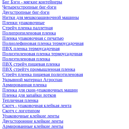
Биг Бэги - мягкие контейнеры
Четырехстропные биг-бэги
Двухстропные биг-бэги
Нитки для мешкозашивочной машины
Пленки упаковочные
Стрейч пленка паллетная
Полипропиленовая пленка
Пленка упаковочная с печатью
Полиолефиновая пленка термоусадочная
ПВХ пленка термоусадочная
Полиэтиленовая пленка термоусадочная
Полиэтиленовая пленка
ПВХ стрейч пищевая пленка
ПВХ стрейтч промышленная пленка
Стрейч пленка пищевая полиэтиленовая
Укрывной материал Агроспан
Армированная пленка
Пленка для скин-упаковочных машин
Пленка для запайки лотков
Тепличная пленка
Скотч - упаковочная клейкая лента
Скотч с логотипом
Упаковочные клейкие ленты
Двухсторонние клейкие ленты
Армированные клейкие ленты