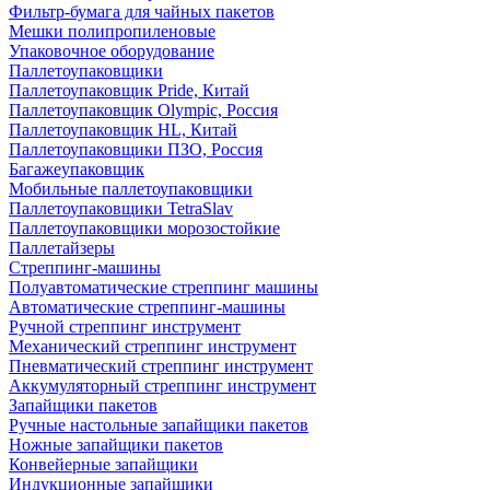
Фильтр-бумага для чайных пакетов
Мешки полипропиленовые
Упаковочное оборудование
Паллетоупаковщики
Паллетоупаковщик Pride, Китай
Паллетоупаковщик Olympic, Россия
Паллетоупаковщик HL, Китай
Паллетоупаковщики ПЗО, Россия
Багажеупаковщик
Мобильные паллетоупаковщики
Паллетоупаковщики TetraSlav
Паллетоупаковщики морозостойкие
Паллетайзеры
Стреппинг-машины
Полуавтоматические стреппинг машины
Автоматические стреппинг-машины
Ручной стреппинг инструмент
Механический стреппинг инструмент
Пневматический стреппинг инструмент
Аккумуляторный стреппинг инструмент
Запайщики пакетов
Ручные настольные запайщики пакетов
Ножные запайщики пакетов
Конвейерные запайщики
Индукционные запайщики