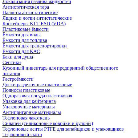
Локализация разлива жидкостей
Антистатическая тара
Паллеты антистатические
Ящики и лотки антистатические
Контейнеры KLT ESD (VDA)
Пластиковые ёмкости
Ёмкости для воды
Ёмкости для топлива
Ёмкости для транспортировки
Ёмкости для КАС
Баки для душа
Септики
Кухонный инвентарь для предприятий общественного
питания
Гастроёмкости
Доски разделочные пластиковые
Подносы пластиковые
Одноразовая посуда пластиковая
Упаковка для кейтеринга
Упаковочные материалы
Антипригарные материалы
Тефлоновая лакоткань
Силапен (силиконовые коврики и рулоны)
Тефлоновые ленты PTFE для запайщиков и упаковщиков
Тефлоновый скотч