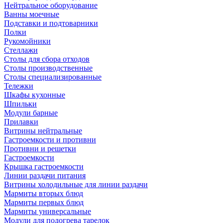
Нейтральное оборудование
Ванны моечные
Подставки и подтоварники
Полки
Рукомойники
Стеллажи
Столы для сбора отходов
Столы производственные
Столы специализированные
Тележки
Шкафы кухонные
Шпильки
Модули барные
Прилавки
Витрины нейтральные
Гастроемкости и противни
Противни и решетки
Гастроемкости
Крышка гастроемкости
Линии раздачи питания
Витрины холодильные для линии раздачи
Мармиты вторых блюд
Мармиты первых блюд
Мармиты универсальные
Модули для подогрева тарелок