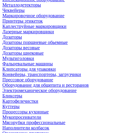
Металлодетекторы
Чеквейеры
Маркировочное оборудование
Принтеры этикеток
Каплеструйные маркировщики
Лазерные маркировщики
Дозаторы
Дозаторы поршневые обьемные
Дозаторы весовые
Дозаторы шнековые
Мультиголовки
Фальцевальные машины
Клипсаторы для упаковки
Конвейеры, транспортеры, загрузчики
Прессовое оборудование
Оборудование для общепита и ресторанов
Электромеханическое оборудование
Бликсеры
Картофелечистки
Куттеры
Процессоры кухонные
Мукопросеиватели
Мясорубки профессиональные
Наполнители колбасок