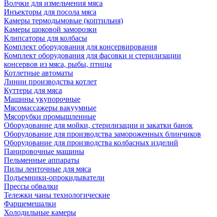
Волчки для измельчения мяса
Инъекторы для посола мяса
Камеры термодымовые (коптильня)
Камеры шоковой заморозки
Клипсаторы для колбасы
Комплект оборудования для консервирования
Комплект оборудования для фасовки и стерилизации
консервов из мяса, рыбы, птицы
Котлетные автоматы
Линии производства котлет
Куттеры для мяса
Машины укупорочные
Мясомассажеры вакуумные
Мясорубки промышленные
Оборудование для мойки, стерилизации и закатки банок
Оборудование для производства замороженных блинчиков
Оборудование для производства колбасных изделий
Панировочные машины
Пельменные аппараты
Пилы ленточные для мяса
Подъемники-опрокидыватели
Прессы обвалки
Тележки чаны технологические
Фаршемешалки
Холодильные камеры