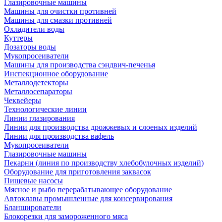
Глазировочные машины
Машины для очистки противней
Машины для смазки противней
Охладители воды
Куттеры
Дозаторы воды
Мукопросеиватели
Машины для производства сэндвич-печенья
Инспекционное оборудование
Металлодетекторы
Металлосепараторы
Чеквейеры
Технологические линии
Линии глазирования
Линии для производства дрожжевых и слоеных изделий
Линии для производства вафель
Мукопросеиватели
Глазировочные машины
Пекарни (линия по производству хлебобулочных изделий)
Оборудование для приготовления заквасок
Пищевые насосы
Мясное и рыбо перерабатывающее оборудование
Автоклавы промышленные для консервирования
Бланширователи
Блокорезки для замороженного мяса