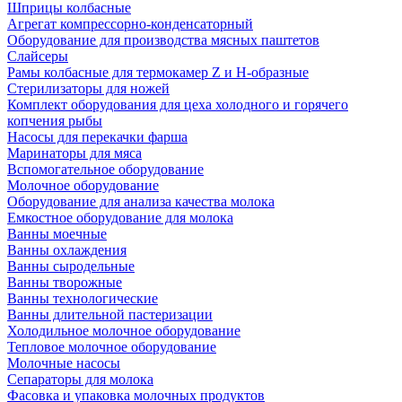
Шприцы колбасные
Агрегат компрессорно-конденсаторный
Оборудование для производства мясных паштетов
Слайсеры
Рамы колбасные для термокамер Z и H-образные
Стерилизаторы для ножей
Комплект оборудования для цеха холодного и горячего
копчения рыбы
Насосы для перекачки фарша
Маринаторы для мяса
Вспомогательное оборудование
Молочное оборудование
Оборудование для анализа качества молока
Емкостное оборудование для молока
Ванны моечные
Ванны охлаждения
Ванны сыродельные
Ванны творожные
Ванны технологические
Ванны длительной пастеризации
Холодильное молочное оборудование
Тепловое молочное оборудование
Молочные насосы
Сепараторы для молока
Фасовка и упаковка молочных продуктов