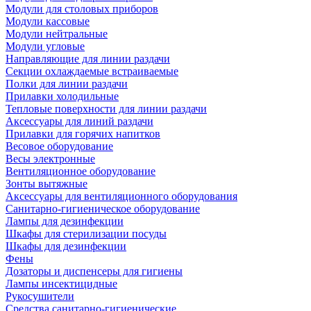
Модули для столовых приборов
Модули кассовые
Модули нейтральные
Модули угловые
Направляющие для линии раздачи
Секции охлаждаемые встраиваемые
Полки для линии раздачи
Прилавки холодильные
Тепловые поверхности для линии раздачи
Аксессуары для линий раздачи
Прилавки для горячих напитков
Весовое оборудование
Весы электронные
Вентиляционное оборудование
Зонты вытяжные
Аксессуары для вентиляционного оборудования
Санитарно-гигиеническое оборудование
Лампы для дезинфекции
Шкафы для стерилизации посуды
Шкафы для дезинфекции
Фены
Дозаторы и диспенсеры для гигиены
Лампы инсектицидные
Рукосушители
Средства санитарно-гигиенические