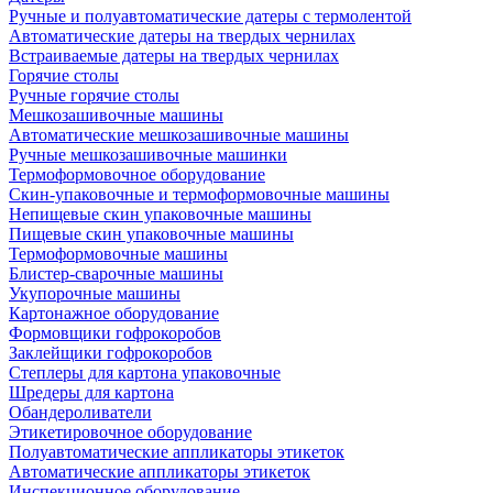
Ручные и полуавтоматические датеры с термолентой
Автоматические датеры на твердых чернилах
Встраиваемые датеры на твердых чернилах
Горячие столы
Ручные горячие столы
Мешкозашивочные машины
Автоматические мешкозашивочные машины
Ручные мешкозашивочные машинки
Термоформовочное оборудование
Скин-упаковочные и термоформовочные машины
Непищевые скин упаковочные машины
Пищевые скин упаковочные машины
Термоформовочные машины
Блистер-сварочные машины
Укупорочные машины
Картонажное оборудование
Формовщики гофрокоробов
Заклейщики гофрокоробов
Степлеры для картона упаковочные
Шредеры для картона
Обандероливатели
Этикетировочное оборудование
Полуавтоматические аппликаторы этикеток
Автоматические аппликаторы этикеток
Инспекционное оборудование