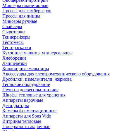
Овощерезки-протирки
Миксеры планетарные
Прессы для гамбургеров
Прессы для пиццы
Миксеры ручные
Слайсеры
Сыротерки
Тендерайзеры
Тестомесы
Тестораскатки
Кухонные машины универсальные
Хлеборезки
Лапшерезки
Коллоидные мельницы
Аксессуары для электромеханического оборудования
Дробилки, измельчители, жернова
Тепловое оборудование
Печи на древесном топливе
Шкафы тепловые для хранения
Аппараты варочные
Дегидраторы
Камеры ферментационные
Аппараты для Sous Vide
Витрины тепловые
Поверхности жарочные