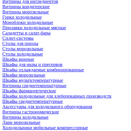
Витрины для ингредиентов
Витрины кондитерские
Витрины морозильные
Горки холодильные
Моноблоки холодильные
Прилавки холодильные мясные
Саладетты и салат-бары
Сплит-системы
Столы для пиццы
Столы морозильные
Столы холодильные
Шкафы винные
Шкафы для икры и пресервов
Шкафы охлаждаемые комбинированные
Шкафы морозильные
Шкафы мультитемпературные
Витрины среднетемпературные
Шкафы фармацевтические
Шкафы холодильные для хлебопекарных производств
Шкафы среднетемпературные
Аксессуары для холодильного оборудования
Витрины гастрономические
Витрины холодильные
Лари морозильные
Холодильники мобильные компрессорные