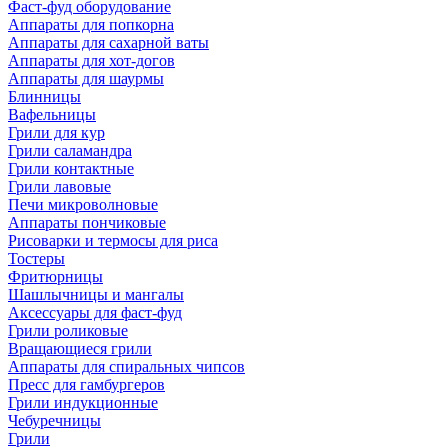
Фаст-фуд оборудование
Аппараты для попкорна
Аппараты для сахарной ваты
Аппараты для хот-догов
Аппараты для шаурмы
Блинницы
Вафельницы
Грили для кур
Грили саламандра
Грили контактные
Грили лавовые
Печи микроволновые
Аппараты пончиковые
Рисоварки и термосы для риса
Тостеры
Фритюрницы
Шашлычницы и мангалы
Аксессуары для фаст-фуд
Грили роликовые
Вращающиеся грили
Аппараты для спиральных чипсов
Пресс для гамбургеров
Грили индукционные
Чебуречницы
Грили