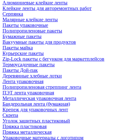
Алюминиевые клейкие ленты
Клейкие ленты для авторемонтных работ
Серпянка
Малярные клейкие ленты
Пакеты упаковочные
Полипропиленовые пакеты
Бумажные пакеты
Вакуумные пакеты для продуктов
Пакеты майка
Курьерские пакеты
Zip-Lock пакеты с бегунком для маркетплейсов
Термоусадочные пакеты
Пакеты Дой-пак
Деревянные хлебные лотки
Лента упаковочная
Полипропиленовая стреппинг лента
ПЭТ лента упаковочная
Металлическая упаковочная лента
Бандерольная лента (бумажная)
Крепеж для упаковочных лент
Скрепа
Уголок защитных пластиковый
Пряжка пластиковая
Пряжка металлическая
Упаковочные материалы с логотипом