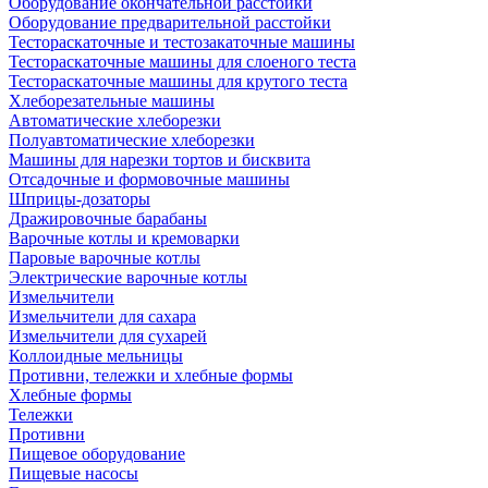
Оборудование окончательной расстойки
Оборудование предварительной расстойки
Тестораскаточные и тестозакаточные машины
Тестораскаточные машины для слоеного теста
Тестораскаточные машины для крутого теста
Хлеборезательные машины
Автоматические хлеборезки
Полуавтоматические хлеборезки
Машины для нарезки тортов и бисквита
Отсадочные и формовочные машины
Шприцы-дозаторы
Дражировочные барабаны
Варочные котлы и кремоварки
Паровые варочные котлы
Электрические варочные котлы
Измельчители
Измельчители для сахара
Измельчители для сухарей
Коллоидные мельницы
Противни, тележки и хлебные формы
Хлебные формы
Тележки
Противни
Пищевое оборудование
Пищевые насосы