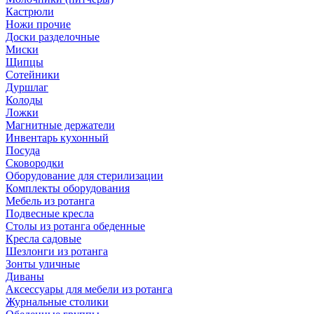
Кастрюли
Ножи прочие
Доски разделочные
Миски
Щипцы
Сотейники
Дуршлаг
Колоды
Ложки
Магнитные держатели
Инвентарь кухонный
Посуда
Сковородки
Оборудование для стерилизации
Комплекты оборудования
Мебель из ротанга
Подвесные кресла
Столы из ротанга обеденные
Кресла садовые
Шезлонги из ротанга
Зонты уличные
Диваны
Аксессуары для мебели из ротанга
Журнальные столики