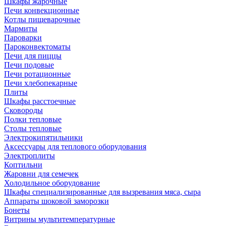
Шкафы жарочные
Печи конвекционные
Котлы пищеварочные
Мармиты
Пароварки
Пароконвектоматы
Печи для пиццы
Печи подовые
Печи ротационные
Печи хлебопекарные
Плиты
Шкафы расстоечные
Сковороды
Полки тепловые
Столы тепловые
Электрокипятильники
Аксессуары для теплового оборудования
Электроплиты
Коптильни
Жаровни для семечек
Холодильное оборудование
Шкафы специализированные для вызревания мяса, сыра
Аппараты шоковой заморозки
Бонеты
Витрины мультитемпературные