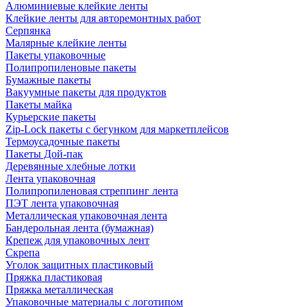
Алюминиевые клейкие ленты
Клейкие ленты для авторемонтных работ
Серпянка
Малярные клейкие ленты
Пакеты упаковочные
Полипропиленовые пакеты
Бумажные пакеты
Вакуумные пакеты для продуктов
Пакеты майка
Курьерские пакеты
Zip-Lock пакеты с бегунком для маркетплейсов
Термоусадочные пакеты
Пакеты Дой-пак
Деревянные хлебные лотки
Лента упаковочная
Полипропиленовая стреппинг лента
ПЭТ лента упаковочная
Металлическая упаковочная лента
Бандерольная лента (бумажная)
Крепеж для упаковочных лент
Скрепа
Уголок защитных пластиковый
Пряжка пластиковая
Пряжка металлическая
Упаковочные материалы с логотипом