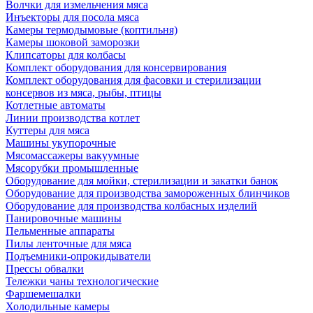
Волчки для измельчения мяса
Инъекторы для посола мяса
Камеры термодымовые (коптильня)
Камеры шоковой заморозки
Клипсаторы для колбасы
Комплект оборудования для консервирования
Комплект оборудования для фасовки и стерилизации
консервов из мяса, рыбы, птицы
Котлетные автоматы
Линии производства котлет
Куттеры для мяса
Машины укупорочные
Мясомассажеры вакуумные
Мясорубки промышленные
Оборудование для мойки, стерилизации и закатки банок
Оборудование для производства замороженных блинчиков
Оборудование для производства колбасных изделий
Панировочные машины
Пельменные аппараты
Пилы ленточные для мяса
Подъемники-опрокидыватели
Прессы обвалки
Тележки чаны технологические
Фаршемешалки
Холодильные камеры