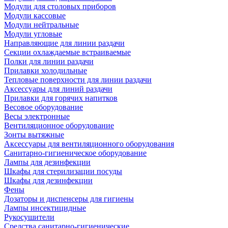
Модули для столовых приборов
Модули кассовые
Модули нейтральные
Модули угловые
Направляющие для линии раздачи
Секции охлаждаемые встраиваемые
Полки для линии раздачи
Прилавки холодильные
Тепловые поверхности для линии раздачи
Аксессуары для линий раздачи
Прилавки для горячих напитков
Весовое оборудование
Весы электронные
Вентиляционное оборудование
Зонты вытяжные
Аксессуары для вентиляционного оборудования
Санитарно-гигиеническое оборудование
Лампы для дезинфекции
Шкафы для стерилизации посуды
Шкафы для дезинфекции
Фены
Дозаторы и диспенсеры для гигиены
Лампы инсектицидные
Рукосушители
Средства санитарно-гигиенические