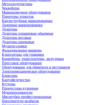
Металлодетекторы
Чеквейеры
Маркировочное оборудование
Принтеры этикеток
Каплеструйные маркировщики
Лазерные маркировщики
Дозаторы
Дозаторы поршневые обьемные
Дозаторы весовые
Дозаторы шнековые
Мультиголовки
Фальцевальные машины
Клипсаторы для упаковки
Конвейеры, транспортеры, загрузчики
Прессовое оборудование
Оборудование для общепита и ресторанов
Электромеханическое оборудование
Бликсеры
Картофелечистки
Куттеры
Процессоры кухонные
Мукопросеиватели
Мясорубки профессиональные
Наполнители колбасок