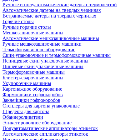
Ручные и полуавтоматические датеры с термолентой
Автоматические датеры на твердых чернилах
Встраиваемые датеры на твердых чернилах
Горячие столы
Ручные горячие столы
Мешкозашивочные машины
Автоматические мешкозашивочные машины
Ручные мешкозашивочные машинки
Термоформовочное оборудование
Скин-упаковочные и термоформовочные машины
Непищевые скин упаковочные машины
Пищевые скин упаковочные машины
Термоформовочные машины
Блистер-сварочные машины
Укупорочные машины
Картонажное оборудование
Формовщики гофрокоробов
Заклейщики гофрокоробов
Степлеры для картона упаковочные
Шредеры для картона
Обандероливатели
Этикетировочное оборудование
Полуавтоматические аппликаторы этикеток
Автоматические аппликаторы этикеток
Инспекционное оборудование