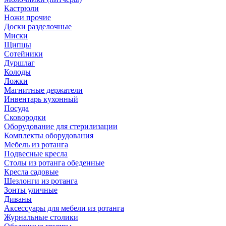
Кастрюли
Ножи прочие
Доски разделочные
Миски
Щипцы
Сотейники
Дуршлаг
Колоды
Ложки
Магнитные держатели
Инвентарь кухонный
Посуда
Сковородки
Оборудование для стерилизации
Комплекты оборудования
Мебель из ротанга
Подвесные кресла
Столы из ротанга обеденные
Кресла садовые
Шезлонги из ротанга
Зонты уличные
Диваны
Аксессуары для мебели из ротанга
Журнальные столики