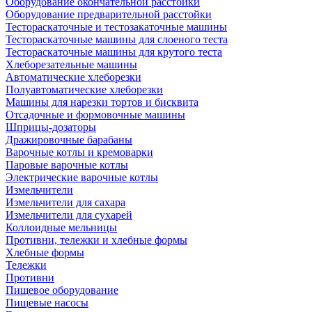
Оборудование окончательной расстойки
Оборудование предварительной расстойки
Тестораскаточные и тестозакаточные машины
Тестораскаточные машины для слоеного теста
Тестораскаточные машины для крутого теста
Хлеборезательные машины
Автоматические хлеборезки
Полуавтоматические хлеборезки
Машины для нарезки тортов и бисквита
Отсадочные и формовочные машины
Шприцы-дозаторы
Дражировочные барабаны
Варочные котлы и кремоварки
Паровые варочные котлы
Электрические варочные котлы
Измельчители
Измельчители для сахара
Измельчители для сухарей
Коллоидные мельницы
Противни, тележки и хлебные формы
Хлебные формы
Тележки
Противни
Пищевое оборудование
Пищевые насосы