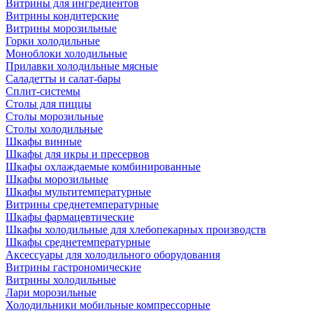
Витрины для ингредиентов
Витрины кондитерские
Витрины морозильные
Горки холодильные
Моноблоки холодильные
Прилавки холодильные мясные
Саладетты и салат-бары
Сплит-системы
Столы для пиццы
Столы морозильные
Столы холодильные
Шкафы винные
Шкафы для икры и пресервов
Шкафы охлаждаемые комбинированные
Шкафы морозильные
Шкафы мультитемпературные
Витрины среднетемпературные
Шкафы фармацевтические
Шкафы холодильные для хлебопекарных производств
Шкафы среднетемпературные
Аксессуары для холодильного оборудования
Витрины гастрономические
Витрины холодильные
Лари морозильные
Холодильники мобильные компрессорные