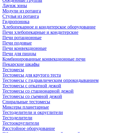
Обеденные группы
Лаунж зоны
Модули из ротанга
Стулья из ротанга
Гидропоника
Хлебопекарное и кондитерское оборудование
Печи хлебопекарные и кондитерские
Печи ротационные
Печи подовые
Печи конвекционные
Печи для пиццы
Комбинированные конвекционные печи
Пекарские шкафы
Тестомесы
Тестомесы для крутого теста
Тестомесы с гидравлическим опрокидыванием
Тестомесы с откатной дежой
Тестомесы со стационарной дежой
Тестомесы со съемной дежой
Спиральные тестомесы
Миксеры планетарные
Тестоделители и округлители
Тестоделители
Тестоокруглители
Расстойное оборудование