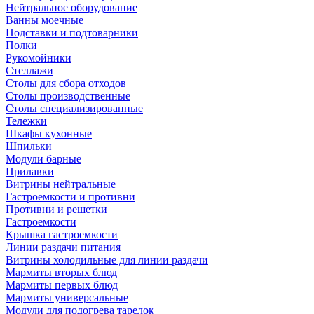
Нейтральное оборудование
Ванны моечные
Подставки и подтоварники
Полки
Рукомойники
Стеллажи
Столы для сбора отходов
Столы производственные
Столы специализированные
Тележки
Шкафы кухонные
Шпильки
Модули барные
Прилавки
Витрины нейтральные
Гастроемкости и противни
Противни и решетки
Гастроемкости
Крышка гастроемкости
Линии раздачи питания
Витрины холодильные для линии раздачи
Мармиты вторых блюд
Мармиты первых блюд
Мармиты универсальные
Модули для подогрева тарелок