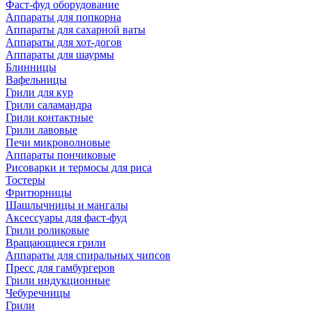
Фаст-фуд оборудование
Аппараты для попкорна
Аппараты для сахарной ваты
Аппараты для хот-догов
Аппараты для шаурмы
Блинницы
Вафельницы
Грили для кур
Грили саламандра
Грили контактные
Грили лавовые
Печи микроволновые
Аппараты пончиковые
Рисоварки и термосы для риса
Тостеры
Фритюрницы
Шашлычницы и мангалы
Аксессуары для фаст-фуд
Грили роликовые
Вращающиеся грили
Аппараты для спиральных чипсов
Пресс для гамбургеров
Грили индукционные
Чебуречницы
Грили