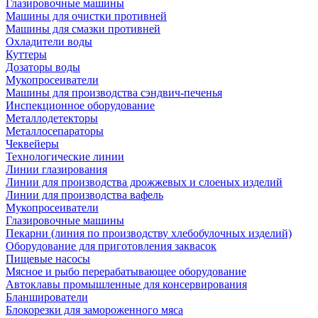
Глазировочные машины
Машины для очистки противней
Машины для смазки противней
Охладители воды
Куттеры
Дозаторы воды
Мукопросеиватели
Машины для производства сэндвич-печенья
Инспекционное оборудование
Металлодетекторы
Металлосепараторы
Чеквейеры
Технологические линии
Линии глазирования
Линии для производства дрожжевых и слоеных изделий
Линии для производства вафель
Мукопросеиватели
Глазировочные машины
Пекарни (линия по производству хлебобулочных изделий)
Оборудование для приготовления заквасок
Пищевые насосы
Мясное и рыбо перерабатывающее оборудование
Автоклавы промышленные для консервирования
Бланширователи
Блокорезки для замороженного мяса