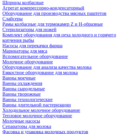
Шприцы колбасные
Агрегат компрессорно-конденсаторный
Оборудование для производства мясных паштетов
Слайсеры
Рамы колбасные для термокамер Z и H-образные
Стерилизаторы для ножей
Комплект оборудования для цеха холодного и горячего
копчения рыбы
Насосы для перекачки фарша
Маринаторы для мяса
Вспомогательное оборудование
Молочное оборудование
Оборудование для анализа качества молока
Емкостное оборудование для молока
Ванны моечные
Ванны охлаждения
Ванны сыродельные
Ванны творожные
Ванны технологические
Ванны длительной пастеризации
Холодильное молочное оборудование
Тепловое молочное оборудование
Молочные насосы
Сепараторы для молока
Фасовка и упаковка молочных продуктов