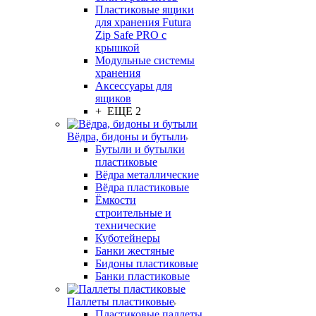
Пластиковые ящики
для хранения Futura
Zip Safe PRO с
крышкой
Модульные системы
хранения
Аксессуары для
ящиков
+ ЕЩЕ 2
Вёдра, бидоны и бутыли
Бутыли и бутылки
пластиковые
Вёдра металлические
Вёдра пластиковые
Ёмкости
строительные и
технические
Куботейнеры
Банки жестяные
Бидоны пластиковые
Банки пластиковые
Паллеты пластиковые
Пластиковые паллеты