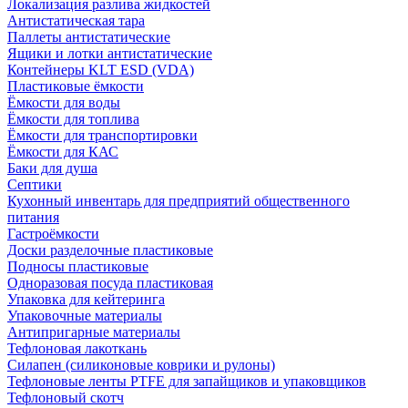
Локализация разлива жидкостей
Антистатическая тара
Паллеты антистатические
Ящики и лотки антистатические
Контейнеры KLT ESD (VDA)
Пластиковые ёмкости
Ёмкости для воды
Ёмкости для топлива
Ёмкости для транспортировки
Ёмкости для КАС
Баки для душа
Септики
Кухонный инвентарь для предприятий общественного
питания
Гастроёмкости
Доски разделочные пластиковые
Подносы пластиковые
Одноразовая посуда пластиковая
Упаковка для кейтеринга
Упаковочные материалы
Антипригарные материалы
Тефлоновая лакоткань
Силапен (силиконовые коврики и рулоны)
Тефлоновые ленты PTFE для запайщиков и упаковщиков
Тефлоновый скотч