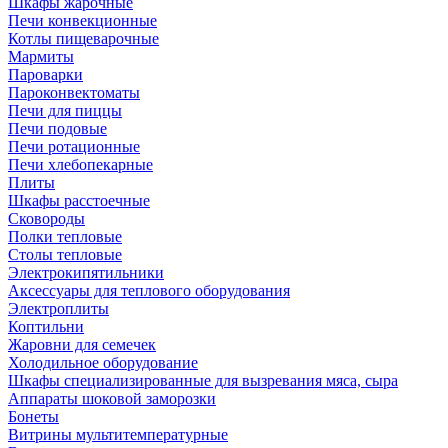
Шкафы жарочные
Печи конвекционные
Котлы пищеварочные
Мармиты
Пароварки
Пароконвектоматы
Печи для пиццы
Печи подовые
Печи ротационные
Печи хлебопекарные
Плиты
Шкафы расстоечные
Сковороды
Полки тепловые
Столы тепловые
Электрокипятильники
Аксессуары для теплового оборудования
Электроплиты
Коптильни
Жаровни для семечек
Холодильное оборудование
Шкафы специализированные для вызревания мяса, сыра
Аппараты шоковой заморозки
Бонеты
Витрины мультитемпературные