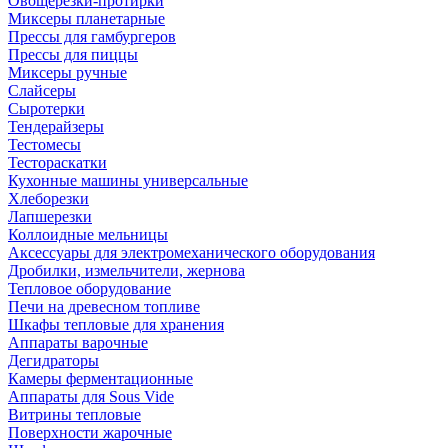
Овощерезки-протирки
Миксеры планетарные
Прессы для гамбургеров
Прессы для пиццы
Миксеры ручные
Слайсеры
Сыротерки
Тендерайзеры
Тестомесы
Тестораскатки
Кухонные машины универсальные
Хлеборезки
Лапшерезки
Коллоидные мельницы
Аксессуары для электромеханического оборудования
Дробилки, измельчители, жернова
Тепловое оборудование
Печи на древесном топливе
Шкафы тепловые для хранения
Аппараты варочные
Дегидраторы
Камеры ферментационные
Аппараты для Sous Vide
Витрины тепловые
Поверхности жарочные