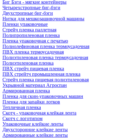
Биг Бэги - мягкие контейнеры
Четырехстропные биг-бэги
Двухстропные биг-бэги
Нитки для мешкозашивочной машины
Пленки упаковочные
Стрейч пленка паллетная
Полипропиленовая пленка
Пленка упаковочная с печатью
Полиолефиновая пленка термоусадочная
ПВХ пленка термоусадочная
Полиэтиленовая пленка термоусадочная
Полиэтиленовая пленка
ПВХ стрейч пищевая пленка
ПВХ стрейтч промышленная пленка
Стрейч пленка пищевая полиэтиленовая
Укрывной материал Агроспан
Армированная пленка
Пленка для скин-упаковочных машин
Пленка для запайки лотков
Тепличная пленка
Скотч - упаковочная клейкая лента
Скотч с логотипом
Упаковочные клейкие ленты
Двухсторонние клейкие ленты
Армированные клейкие ленты