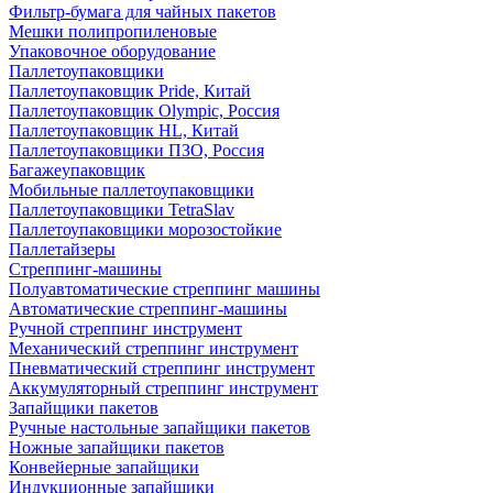
Фильтр-бумага для чайных пакетов
Мешки полипропиленовые
Упаковочное оборудование
Паллетоупаковщики
Паллетоупаковщик Pride, Китай
Паллетоупаковщик Olympic, Россия
Паллетоупаковщик HL, Китай
Паллетоупаковщики ПЗО, Россия
Багажеупаковщик
Мобильные паллетоупаковщики
Паллетоупаковщики TetraSlav
Паллетоупаковщики морозостойкие
Паллетайзеры
Стреппинг-машины
Полуавтоматические стреппинг машины
Автоматические стреппинг-машины
Ручной стреппинг инструмент
Механический стреппинг инструмент
Пневматический стреппинг инструмент
Аккумуляторный стреппинг инструмент
Запайщики пакетов
Ручные настольные запайщики пакетов
Ножные запайщики пакетов
Конвейерные запайщики
Индукционные запайщики