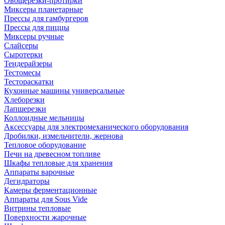
Овощерезки-протирки
Миксеры планетарные
Прессы для гамбургеров
Прессы для пиццы
Миксеры ручные
Слайсеры
Сыротерки
Тендерайзеры
Тестомесы
Тестораскатки
Кухонные машины универсальные
Хлеборезки
Лапшерезки
Коллоидные мельницы
Аксессуары для электромеханического оборудования
Дробилки, измельчители, жернова
Тепловое оборудование
Печи на древесном топливе
Шкафы тепловые для хранения
Аппараты варочные
Дегидраторы
Камеры ферментационные
Аппараты для Sous Vide
Витрины тепловые
Поверхности жарочные