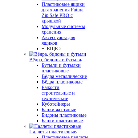
Пластиковые ящики
для хранения Futura
Zip Safe PRO с
крышкой
Модульные системы
хранения
Аксессуары для
ящиков
+ ЕЩЕ 2
Вёдра, бидоны и бутыли
Бутыли и бутылки
пластиковые
Вёдра металлические
Вёдра пластиковые
Ёмкости
строительные и
технические
Куботейнеры
Банки жестяные
Бидоны пластиковые
Банки пластиковые
Паллеты пластиковые
Пластиковые паллеты