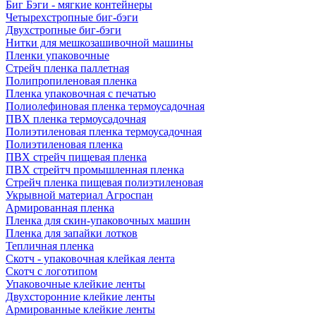
Биг Бэги - мягкие контейнеры
Четырехстропные биг-бэги
Двухстропные биг-бэги
Нитки для мешкозашивочной машины
Пленки упаковочные
Стрейч пленка паллетная
Полипропиленовая пленка
Пленка упаковочная с печатью
Полиолефиновая пленка термоусадочная
ПВХ пленка термоусадочная
Полиэтиленовая пленка термоусадочная
Полиэтиленовая пленка
ПВХ стрейч пищевая пленка
ПВХ стрейтч промышленная пленка
Стрейч пленка пищевая полиэтиленовая
Укрывной материал Агроспан
Армированная пленка
Пленка для скин-упаковочных машин
Пленка для запайки лотков
Тепличная пленка
Скотч - упаковочная клейкая лента
Скотч с логотипом
Упаковочные клейкие ленты
Двухсторонние клейкие ленты
Армированные клейкие ленты