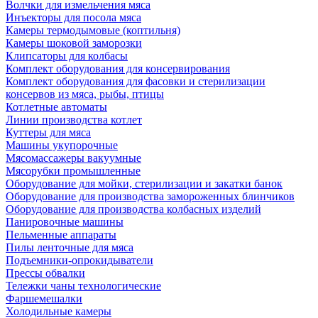
Волчки для измельчения мяса
Инъекторы для посола мяса
Камеры термодымовые (коптильня)
Камеры шоковой заморозки
Клипсаторы для колбасы
Комплект оборудования для консервирования
Комплект оборудования для фасовки и стерилизации
консервов из мяса, рыбы, птицы
Котлетные автоматы
Линии производства котлет
Куттеры для мяса
Машины укупорочные
Мясомассажеры вакуумные
Мясорубки промышленные
Оборудование для мойки, стерилизации и закатки банок
Оборудование для производства замороженных блинчиков
Оборудование для производства колбасных изделий
Панировочные машины
Пельменные аппараты
Пилы ленточные для мяса
Подъемники-опрокидыватели
Прессы обвалки
Тележки чаны технологические
Фаршемешалки
Холодильные камеры