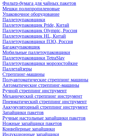
Фильтр-бумага для чайных пакетов
Мешки полипропиленовые
Упаковочное оборудование
Паллетоупаковщики
Паллетоупаковщик Pride, Китай
Паллетоупаковщик Olympic, Россия
Паллетоупаковщик HL, Китай
Паллетоупаковщики ПЗО, Россия
Багажеупаковщик
Мобильные паллетоупаковщики
Паллетоупаковщики TetraSlav
Паллетоупаковщики морозостойкие
Паллетайзеры
Стреппинг-машины
Полуавтоматические стреппинг машины
Автоматические стреппинг-машины
Ручной стреппинг инструмент
Механический стреппинг инструмент
Пневматический стреппинг инструмент
Аккумуляторный стреппинг инструмент
Запайщики пакетов
Ручные настольные запайщики пакетов
Ножные запайщики пакетов
Конвейерные запайщики
Индукционные запайщики