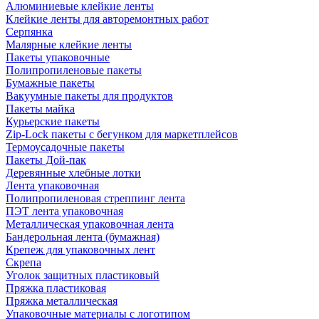
Алюминиевые клейкие ленты
Клейкие ленты для авторемонтных работ
Серпянка
Малярные клейкие ленты
Пакеты упаковочные
Полипропиленовые пакеты
Бумажные пакеты
Вакуумные пакеты для продуктов
Пакеты майка
Курьерские пакеты
Zip-Lock пакеты с бегунком для маркетплейсов
Термоусадочные пакеты
Пакеты Дой-пак
Деревянные хлебные лотки
Лента упаковочная
Полипропиленовая стреппинг лента
ПЭТ лента упаковочная
Металлическая упаковочная лента
Бандерольная лента (бумажная)
Крепеж для упаковочных лент
Скрепа
Уголок защитных пластиковый
Пряжка пластиковая
Пряжка металлическая
Упаковочные материалы с логотипом