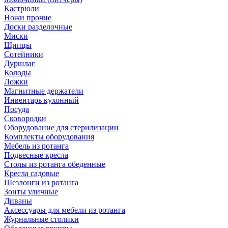
Кастрюли
Ножи прочие
Доски разделочные
Миски
Щипцы
Сотейники
Дуршлаг
Колоды
Ложки
Магнитные держатели
Инвентарь кухонный
Посуда
Сковородки
Оборудование для стерилизации
Комплекты оборудования
Мебель из ротанга
Подвесные кресла
Столы из ротанга обеденные
Кресла садовые
Шезлонги из ротанга
Зонты уличные
Диваны
Аксессуары для мебели из ротанга
Журнальные столики