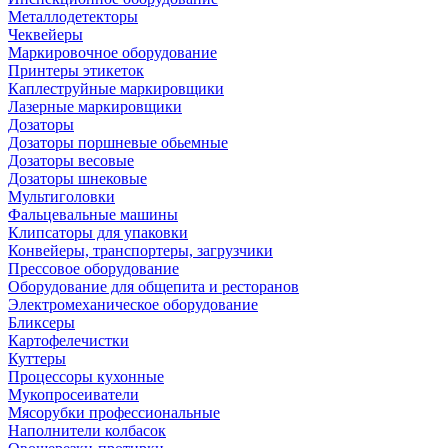
Металлодетекторы
Чеквейеры
Маркировочное оборудование
Принтеры этикеток
Каплеструйные маркировщики
Лазерные маркировщики
Дозаторы
Дозаторы поршневые обьемные
Дозаторы весовые
Дозаторы шнековые
Мультиголовки
Фальцевальные машины
Клипсаторы для упаковки
Конвейеры, транспортеры, загрузчики
Прессовое оборудование
Оборудование для общепита и ресторанов
Электромеханическое оборудование
Бликсеры
Картофелечистки
Куттеры
Процессоры кухонные
Мукопросеиватели
Мясорубки профессиональные
Наполнители колбасок