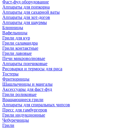
Фаст-фуд оборудование
Аппараты для попкорна
Аппараты для сахарной ваты
Аппараты для хот-догов
Аппараты для шаурмы
Блинницы
Вафельницы
Грили для кур
Грили саламандра
Грили контактные
Грили лавовые
Печи микроволновые
Аппараты пончиковые
Рисоварки и термосы для риса
Тостеры
Фритюрницы
Шашлычницы и мангалы
Аксессуары для фаст-фуд
Грили роликовые
Вращающиеся грили
Аппараты для спиральных чипсов
Пресс для гамбургеров
Грили индукционные
Чебуречницы
Грили