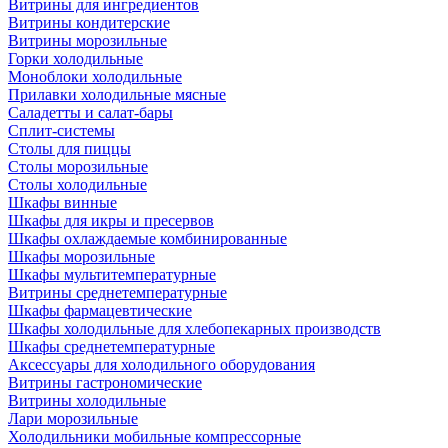
Витрины для ингредиентов
Витрины кондитерские
Витрины морозильные
Горки холодильные
Моноблоки холодильные
Прилавки холодильные мясные
Саладетты и салат-бары
Сплит-системы
Столы для пиццы
Столы морозильные
Столы холодильные
Шкафы винные
Шкафы для икры и пресервов
Шкафы охлаждаемые комбинированные
Шкафы морозильные
Шкафы мультитемпературные
Витрины среднетемпературные
Шкафы фармацевтические
Шкафы холодильные для хлебопекарных производств
Шкафы среднетемпературные
Аксессуары для холодильного оборудования
Витрины гастрономические
Витрины холодильные
Лари морозильные
Холодильники мобильные компрессорные