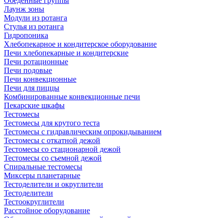
Обеденные группы
Лаунж зоны
Модули из ротанга
Стулья из ротанга
Гидропоника
Хлебопекарное и кондитерское оборудование
Печи хлебопекарные и кондитерские
Печи ротационные
Печи подовые
Печи конвекционные
Печи для пиццы
Комбинированные конвекционные печи
Пекарские шкафы
Тестомесы
Тестомесы для крутого теста
Тестомесы с гидравлическим опрокидыванием
Тестомесы с откатной дежой
Тестомесы со стационарной дежой
Тестомесы со съемной дежой
Спиральные тестомесы
Миксеры планетарные
Тестоделители и округлители
Тестоделители
Тестоокруглители
Расстойное оборудование