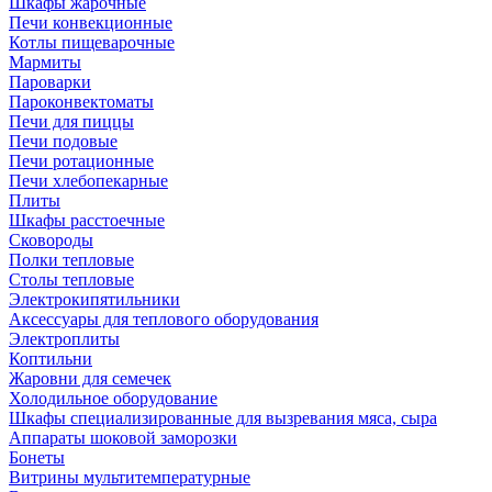
Шкафы жарочные
Печи конвекционные
Котлы пищеварочные
Мармиты
Пароварки
Пароконвектоматы
Печи для пиццы
Печи подовые
Печи ротационные
Печи хлебопекарные
Плиты
Шкафы расстоечные
Сковороды
Полки тепловые
Столы тепловые
Электрокипятильники
Аксессуары для теплового оборудования
Электроплиты
Коптильни
Жаровни для семечек
Холодильное оборудование
Шкафы специализированные для вызревания мяса, сыра
Аппараты шоковой заморозки
Бонеты
Витрины мультитемпературные