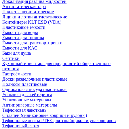
Локализация разлива жидкостей
Антистатическая тара
Паллеты антистатические
Ящики и лотки антистатические
Контейнеры KLT ESD (VDA)
Пластиковые ёмкости
Ёмкости для воды
Ёмкости для топлива
Ёмкости для транспортировки
Ёмкости для КАС
Баки для душа
Септики
Кухонный инвентарь для предприятий общественного
питания
Гастроёмкости
Доски разделочные пластиковые
Подносы пластиковые
Одноразовая посуда пластиковая
Упаковка для кейтеринга
Упаковочные материалы
Антипригарные материалы
Тефлоновая лакоткань
Силапен (силиконовые коврики и рулоны)
Тефлоновые ленты PTFE для запайщиков и упаковщиков
Тефлоновый скотч