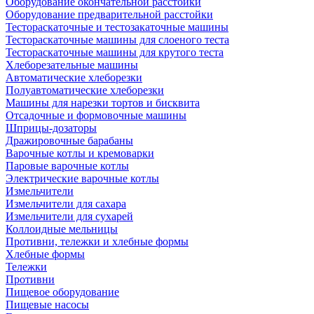
Оборудование окончательной расстойки
Оборудование предварительной расстойки
Тестораскаточные и тестозакаточные машины
Тестораскаточные машины для слоеного теста
Тестораскаточные машины для крутого теста
Хлеборезательные машины
Автоматические хлеборезки
Полуавтоматические хлеборезки
Машины для нарезки тортов и бисквита
Отсадочные и формовочные машины
Шприцы-дозаторы
Дражировочные барабаны
Варочные котлы и кремоварки
Паровые варочные котлы
Электрические варочные котлы
Измельчители
Измельчители для сахара
Измельчители для сухарей
Коллоидные мельницы
Противни, тележки и хлебные формы
Хлебные формы
Тележки
Противни
Пищевое оборудование
Пищевые насосы