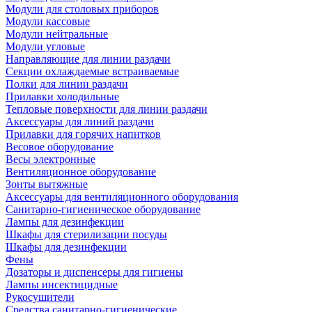
Модули для столовых приборов
Модули кассовые
Модули нейтральные
Модули угловые
Направляющие для линии раздачи
Секции охлаждаемые встраиваемые
Полки для линии раздачи
Прилавки холодильные
Тепловые поверхности для линии раздачи
Аксессуары для линий раздачи
Прилавки для горячих напитков
Весовое оборудование
Весы электронные
Вентиляционное оборудование
Зонты вытяжные
Аксессуары для вентиляционного оборудования
Санитарно-гигиеническое оборудование
Лампы для дезинфекции
Шкафы для стерилизации посуды
Шкафы для дезинфекции
Фены
Дозаторы и диспенсеры для гигиены
Лампы инсектицидные
Рукосушители
Средства санитарно-гигиенические