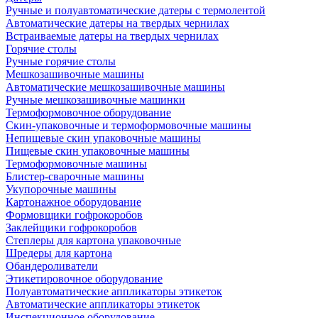
Ручные и полуавтоматические датеры с термолентой
Автоматические датеры на твердых чернилах
Встраиваемые датеры на твердых чернилах
Горячие столы
Ручные горячие столы
Мешкозашивочные машины
Автоматические мешкозашивочные машины
Ручные мешкозашивочные машинки
Термоформовочное оборудование
Скин-упаковочные и термоформовочные машины
Непищевые скин упаковочные машины
Пищевые скин упаковочные машины
Термоформовочные машины
Блистер-сварочные машины
Укупорочные машины
Картонажное оборудование
Формовщики гофрокоробов
Заклейщики гофрокоробов
Степлеры для картона упаковочные
Шредеры для картона
Обандероливатели
Этикетировочное оборудование
Полуавтоматические аппликаторы этикеток
Автоматические аппликаторы этикеток
Инспекционное оборудование