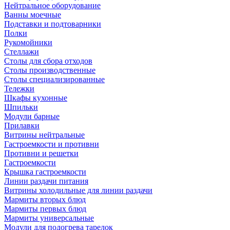
Нейтральное оборудование
Ванны моечные
Подставки и подтоварники
Полки
Рукомойники
Стеллажи
Столы для сбора отходов
Столы производственные
Столы специализированные
Тележки
Шкафы кухонные
Шпильки
Модули барные
Прилавки
Витрины нейтральные
Гастроемкости и противни
Противни и решетки
Гастроемкости
Крышка гастроемкости
Линии раздачи питания
Витрины холодильные для линии раздачи
Мармиты вторых блюд
Мармиты первых блюд
Мармиты универсальные
Модули для подогрева тарелок