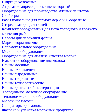
Шприцы колбасные
Агрегат компрессорно-конденсаторный
Оборудование для производства мясных паштетов
Слайсеры
Рамы колбасные для термокамер Z и H-образные
Стерилизаторы для ножей
Комплект оборудования для цеха холодного и горячего
копчения рыбы
Насосы для перекачки фарша
Маринаторы для мяса
Вспомогательное оборудование
Молочное оборудование
Оборудование для анализа качества молока
Емкостное оборудование для молока
Ванны моечные
Ванны охлаждения
Ванны сыродельные
Ванны творожные
Ванны технологические
Ванны длительной пастеризации
Холодильное молочное оборудование
Тепловое молочное оборудование
Молочные насосы
Сепараторы для молока
Фасовка и упаковка молочных продуктов