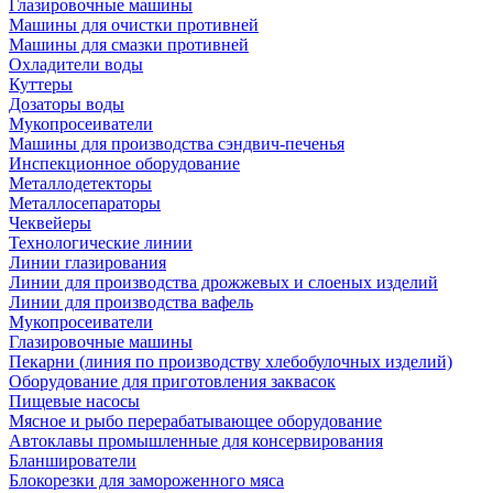
Глазировочные машины
Машины для очистки противней
Машины для смазки противней
Охладители воды
Куттеры
Дозаторы воды
Мукопросеиватели
Машины для производства сэндвич-печенья
Инспекционное оборудование
Металлодетекторы
Металлосепараторы
Чеквейеры
Технологические линии
Линии глазирования
Линии для производства дрожжевых и слоеных изделий
Линии для производства вафель
Мукопросеиватели
Глазировочные машины
Пекарни (линия по производству хлебобулочных изделий)
Оборудование для приготовления заквасок
Пищевые насосы
Мясное и рыбо перерабатывающее оборудование
Автоклавы промышленные для консервирования
Бланширователи
Блокорезки для замороженного мяса