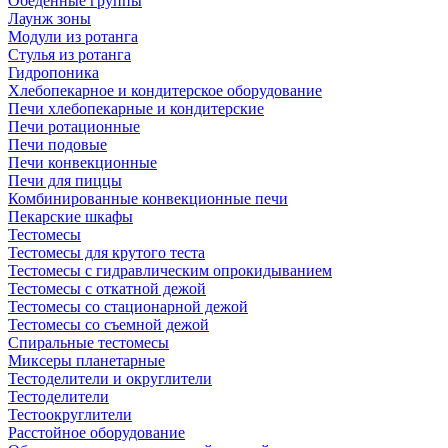
Обеденные группы
Лаунж зоны
Модули из ротанга
Стулья из ротанга
Гидропоника
Хлебопекарное и кондитерское оборудование
Печи хлебопекарные и кондитерские
Печи ротационные
Печи подовые
Печи конвекционные
Печи для пиццы
Комбинированные конвекционные печи
Пекарские шкафы
Тестомесы
Тестомесы для крутого теста
Тестомесы с гидравлическим опрокидыванием
Тестомесы с откатной дежой
Тестомесы со стационарной дежой
Тестомесы со съемной дежой
Спиральные тестомесы
Миксеры планетарные
Тестоделители и округлители
Тестоделители
Тестоокруглители
Расстойное оборудование