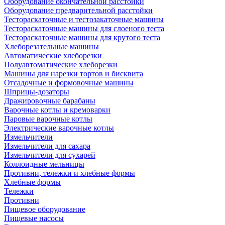
Оборудование окончательной расстойки
Оборудование предварительной расстойки
Тестораскаточные и тестозакаточные машины
Тестораскаточные машины для слоеного теста
Тестораскаточные машины для крутого теста
Хлеборезательные машины
Автоматические хлеборезки
Полуавтоматические хлеборезки
Машины для нарезки тортов и бисквита
Отсадочные и формовочные машины
Шприцы-дозаторы
Дражировочные барабаны
Варочные котлы и кремоварки
Паровые варочные котлы
Электрические варочные котлы
Измельчители
Измельчители для сахара
Измельчители для сухарей
Коллоидные мельницы
Противни, тележки и хлебные формы
Хлебные формы
Тележки
Противни
Пищевое оборудование
Пищевые насосы