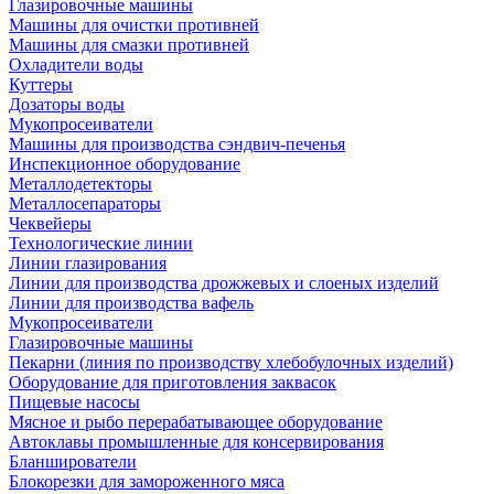
Глазировочные машины
Машины для очистки противней
Машины для смазки противней
Охладители воды
Куттеры
Дозаторы воды
Мукопросеиватели
Машины для производства сэндвич-печенья
Инспекционное оборудование
Металлодетекторы
Металлосепараторы
Чеквейеры
Технологические линии
Линии глазирования
Линии для производства дрожжевых и слоеных изделий
Линии для производства вафель
Мукопросеиватели
Глазировочные машины
Пекарни (линия по производству хлебобулочных изделий)
Оборудование для приготовления заквасок
Пищевые насосы
Мясное и рыбо перерабатывающее оборудование
Автоклавы промышленные для консервирования
Бланширователи
Блокорезки для замороженного мяса