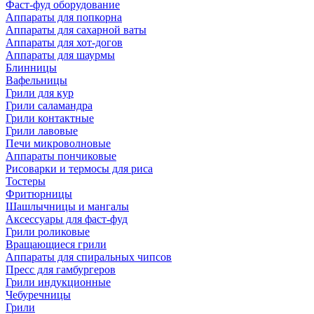
Фаст-фуд оборудование
Аппараты для попкорна
Аппараты для сахарной ваты
Аппараты для хот-догов
Аппараты для шаурмы
Блинницы
Вафельницы
Грили для кур
Грили саламандра
Грили контактные
Грили лавовые
Печи микроволновые
Аппараты пончиковые
Рисоварки и термосы для риса
Тостеры
Фритюрницы
Шашлычницы и мангалы
Аксессуары для фаст-фуд
Грили роликовые
Вращающиеся грили
Аппараты для спиральных чипсов
Пресс для гамбургеров
Грили индукционные
Чебуречницы
Грили