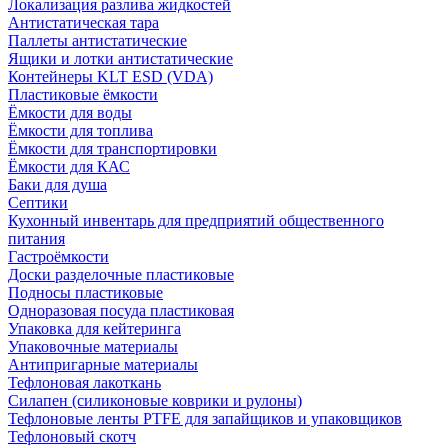
Локализация разлива жидкостей
Антистатическая тара
Паллеты антистатические
Ящики и лотки антистатические
Контейнеры KLT ESD (VDA)
Пластиковые ёмкости
Ёмкости для воды
Ёмкости для топлива
Ёмкости для транспортировки
Ёмкости для КАС
Баки для душа
Септики
Кухонный инвентарь для предприятий общественного
питания
Гастроёмкости
Доски разделочные пластиковые
Подносы пластиковые
Одноразовая посуда пластиковая
Упаковка для кейтеринга
Упаковочные материалы
Антипригарные материалы
Тефлоновая лакоткань
Силапен (силиконовые коврики и рулоны)
Тефлоновые ленты PTFE для запайщиков и упаковщиков
Тефлоновый скотч