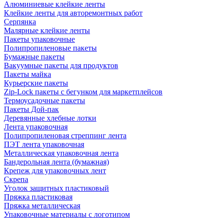
Алюминиевые клейкие ленты
Клейкие ленты для авторемонтных работ
Серпянка
Малярные клейкие ленты
Пакеты упаковочные
Полипропиленовые пакеты
Бумажные пакеты
Вакуумные пакеты для продуктов
Пакеты майка
Курьерские пакеты
Zip-Lock пакеты с бегунком для маркетплейсов
Термоусадочные пакеты
Пакеты Дой-пак
Деревянные хлебные лотки
Лента упаковочная
Полипропиленовая стреппинг лента
ПЭТ лента упаковочная
Металлическая упаковочная лента
Бандерольная лента (бумажная)
Крепеж для упаковочных лент
Скрепа
Уголок защитных пластиковый
Пряжка пластиковая
Пряжка металлическая
Упаковочные материалы с логотипом