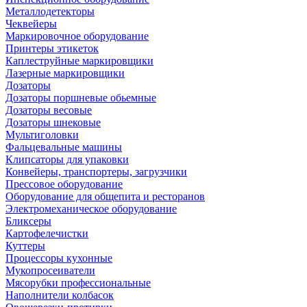
Металлодетекторы
Чеквейеры
Маркировочное оборудование
Принтеры этикеток
Каплеструйные маркировщики
Лазерные маркировщики
Дозаторы
Дозаторы поршневые обьемные
Дозаторы весовые
Дозаторы шнековые
Мультиголовки
Фальцевальные машины
Клипсаторы для упаковки
Конвейеры, транспортеры, загрузчики
Прессовое оборудование
Оборудование для общепита и ресторанов
Электромеханическое оборудование
Бликсеры
Картофелечистки
Куттеры
Процессоры кухонные
Мукопросеиватели
Мясорубки профессиональные
Наполнители колбасок