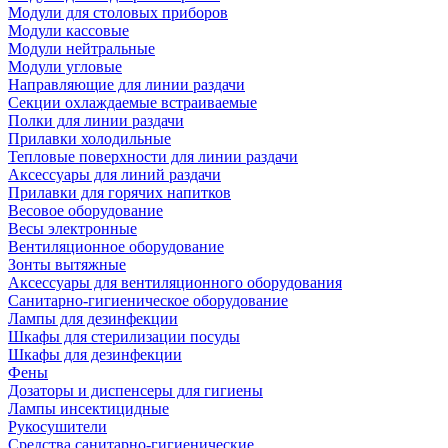
Модули для столовых приборов
Модули кассовые
Модули нейтральные
Модули угловые
Направляющие для линии раздачи
Секции охлаждаемые встраиваемые
Полки для линии раздачи
Прилавки холодильные
Тепловые поверхности для линии раздачи
Аксессуары для линий раздачи
Прилавки для горячих напитков
Весовое оборудование
Весы электронные
Вентиляционное оборудование
Зонты вытяжные
Аксессуары для вентиляционного оборудования
Санитарно-гигиеническое оборудование
Лампы для дезинфекции
Шкафы для стерилизации посуды
Шкафы для дезинфекции
Фены
Дозаторы и диспенсеры для гигиены
Лампы инсектицидные
Рукосушители
Средства санитарно-гигиенические