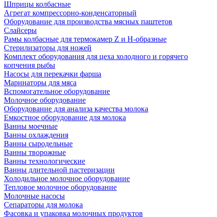
Шприцы колбасные
Агрегат компрессорно-конденсаторный
Оборудование для производства мясных паштетов
Слайсеры
Рамы колбасные для термокамер Z и H-образные
Стерилизаторы для ножей
Комплект оборудования для цеха холодного и горячего
копчения рыбы
Насосы для перекачки фарша
Маринаторы для мяса
Вспомогательное оборудование
Молочное оборудование
Оборудование для анализа качества молока
Емкостное оборудование для молока
Ванны моечные
Ванны охлаждения
Ванны сыродельные
Ванны творожные
Ванны технологические
Ванны длительной пастеризации
Холодильное молочное оборудование
Тепловое молочное оборудование
Молочные насосы
Сепараторы для молока
Фасовка и упаковка молочных продуктов