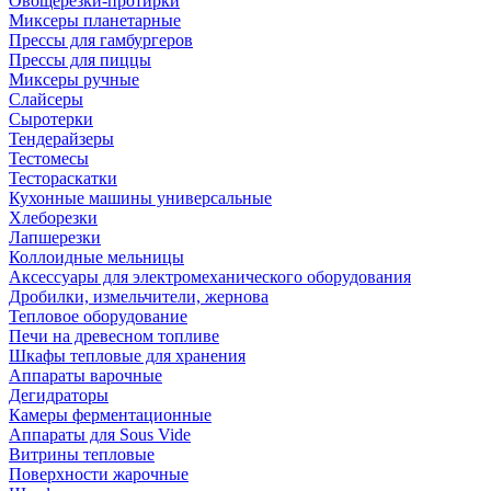
Овощерезки-протирки
Миксеры планетарные
Прессы для гамбургеров
Прессы для пиццы
Миксеры ручные
Слайсеры
Сыротерки
Тендерайзеры
Тестомесы
Тестораскатки
Кухонные машины универсальные
Хлеборезки
Лапшерезки
Коллоидные мельницы
Аксессуары для электромеханического оборудования
Дробилки, измельчители, жернова
Тепловое оборудование
Печи на древесном топливе
Шкафы тепловые для хранения
Аппараты варочные
Дегидраторы
Камеры ферментационные
Аппараты для Sous Vide
Витрины тепловые
Поверхности жарочные