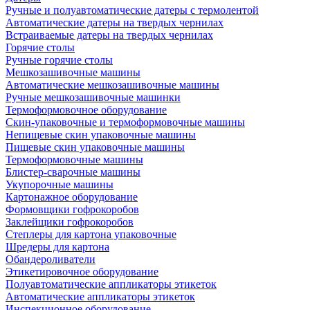
Ручные и полуавтоматические датеры с термолентой
Автоматические датеры на твердых чернилах
Встраиваемые датеры на твердых чернилах
Горячие столы
Ручные горячие столы
Мешкозашивочные машины
Автоматические мешкозашивочные машины
Ручные мешкозашивочные машинки
Термоформовочное оборудование
Скин-упаковочные и термоформовочные машины
Непищевые скин упаковочные машины
Пищевые скин упаковочные машины
Термоформовочные машины
Блистер-сварочные машины
Укупорочные машины
Картонажное оборудование
Формовщики гофрокоробов
Заклейщики гофрокоробов
Степлеры для картона упаковочные
Шредеры для картона
Обандероливатели
Этикетировочное оборудование
Полуавтоматические аппликаторы этикеток
Автоматические аппликаторы этикеток
Инспекционное оборудование