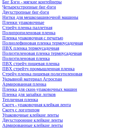
Биг Бэги - мягкие контейнеры
Четырехстропные биг-бэги
Двухстропные биг-бэги
Нитки для мешкозашивочной машины
Пленки упаковочные
Стрейч пленка паллетная
Полипропиленовая пленка
Пленка упаковочная с печатью
Полиолефиновая пленка термоусадочная
ПВХ пленка термоусадочная
Полиэтиленовая пленка термоусадочная
Полиэтиленовая пленка
ПВХ стрейч пищевая пленка
ПВХ стрейтч промышленная пленка
Стрейч пленка пищевая полиэтиленовая
Укрывной материал Агроспан
Армированная пленка
Пленка для скин-упаковочных машин
Пленка для запайки лотков
Тепличная пленка
Скотч - упаковочная клейкая лента
Скотч с логотипом
Упаковочные клейкие ленты
Двухсторонние клейкие ленты
Армированные клейкие ленты