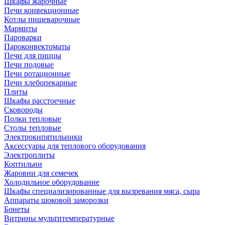
Шкафы жарочные
Печи конвекционные
Котлы пищеварочные
Мармиты
Пароварки
Пароконвектоматы
Печи для пиццы
Печи подовые
Печи ротационные
Печи хлебопекарные
Плиты
Шкафы расстоечные
Сковороды
Полки тепловые
Столы тепловые
Электрокипятильники
Аксессуары для теплового оборудования
Электроплиты
Коптильни
Жаровни для семечек
Холодильное оборудование
Шкафы специализированные для вызревания мяса, сыра
Аппараты шоковой заморозки
Бонеты
Витрины мультитемпературные