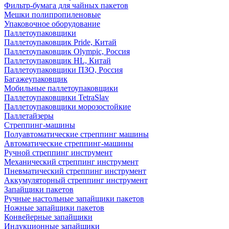
Фильтр-бумага для чайных пакетов
Мешки полипропиленовые
Упаковочное оборудование
Паллетоупаковщики
Паллетоупаковщик Pride, Китай
Паллетоупаковщик Olympic, Россия
Паллетоупаковщик HL, Китай
Паллетоупаковщики ПЗО, Россия
Багажеупаковщик
Мобильные паллетоупаковщики
Паллетоупаковщики TetraSlav
Паллетоупаковщики морозостойкие
Паллетайзеры
Стреппинг-машины
Полуавтоматические стреппинг машины
Автоматические стреппинг-машины
Ручной стреппинг инструмент
Механический стреппинг инструмент
Пневматический стреппинг инструмент
Аккумуляторный стреппинг инструмент
Запайщики пакетов
Ручные настольные запайщики пакетов
Ножные запайщики пакетов
Конвейерные запайщики
Индукционные запайщики