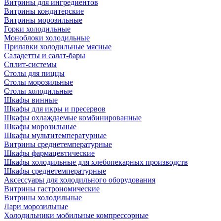
Витрины для ингредиентов
Витрины кондитерские
Витрины морозильные
Горки холодильные
Моноблоки холодильные
Прилавки холодильные мясные
Саладетты и салат-бары
Сплит-системы
Столы для пиццы
Столы морозильные
Столы холодильные
Шкафы винные
Шкафы для икры и пресервов
Шкафы охлаждаемые комбинированные
Шкафы морозильные
Шкафы мультитемпературные
Витрины среднетемпературные
Шкафы фармацевтические
Шкафы холодильные для хлебопекарных производств
Шкафы среднетемпературные
Аксессуары для холодильного оборудования
Витрины гастрономические
Витрины холодильные
Лари морозильные
Холодильники мобильные компрессорные