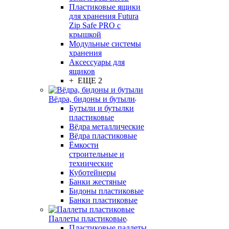
Пластиковые ящики
для хранения Futura
Zip Safe PRO с
крышкой
Модульные системы
хранения
Аксессуары для
ящиков
+ ЕЩЕ 2
Вёдра, бидоны и бутыли
Бутыли и бутылки
пластиковые
Вёдра металлические
Вёдра пластиковые
Ёмкости
строительные и
технические
Куботейнеры
Банки жестяные
Бидоны пластиковые
Банки пластиковые
Паллеты пластиковые
Пластиковые паллеты