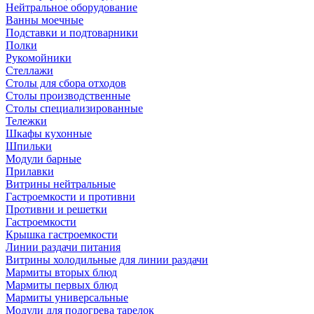
Нейтральное оборудование
Ванны моечные
Подставки и подтоварники
Полки
Рукомойники
Стеллажи
Столы для сбора отходов
Столы производственные
Столы специализированные
Тележки
Шкафы кухонные
Шпильки
Модули барные
Прилавки
Витрины нейтральные
Гастроемкости и противни
Противни и решетки
Гастроемкости
Крышка гастроемкости
Линии раздачи питания
Витрины холодильные для линии раздачи
Мармиты вторых блюд
Мармиты первых блюд
Мармиты универсальные
Модули для подогрева тарелок