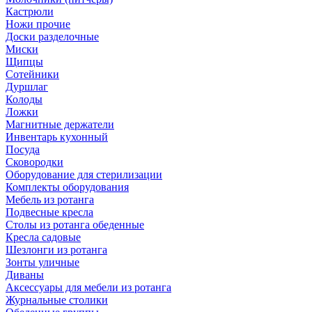
Кастрюли
Ножи прочие
Доски разделочные
Миски
Щипцы
Сотейники
Дуршлаг
Колоды
Ложки
Магнитные держатели
Инвентарь кухонный
Посуда
Сковородки
Оборудование для стерилизации
Комплекты оборудования
Мебель из ротанга
Подвесные кресла
Столы из ротанга обеденные
Кресла садовые
Шезлонги из ротанга
Зонты уличные
Диваны
Аксессуары для мебели из ротанга
Журнальные столики