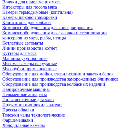
Волчки для измельчения мяса
Инъекторы для посола мяса
Камеры термодымовые (коптильня)
Камеры шоковой заморозки
Клипсаторы для колбасы
Комплект оборудования для консервирования
Комплект оборудования для фасовки и стерилизации
консервов из мяса, рыбы, птицы
Котлетные автоматы
Линии производства котлет
Куттеры для мяса
Машины укупорочные
Мясомассажеры вакуумные
Мясорубки промышленные
Оборудование для мойки, стерилизации и закатки банок
Оборудование для производства замороженных блинчиков
Оборудование для производства колбасных изделий
Панировочные машины
Пельменные аппараты
Пилы ленточные для мяса
Подъемники-опрокидыватели
Прессы обвалки
Тележки чаны технологические
Фаршемешалки
Холодильные камеры