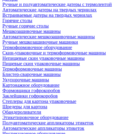
Ручные и полуавтоматические датеры с термолентой
Автоматические датеры на твердых чернилах
Встраиваемые датеры на твердых чернилах
Горячие столы
Ручные горячие столы
Мешкозашивочные машины
Автоматические мешкозашивочные машины
Ручные мешкозашивочные машинки
Термоформовочное оборудование
Скин-упаковочные и термоформовочные машины
Непищевые скин упаковочные машины
Пищевые скин упаковочные машины
Термоформовочные машины
Блистер-сварочные машины
Укупорочные машины
Картонажное оборудование
Формовщики гофрокоробов
Заклейщики гофрокоробов
Степлеры для картона упаковочные
Шредеры для картона
Обандероливатели
Этикетировочное оборудование
Полуавтоматические аппликаторы этикеток
Автоматические аппликаторы этикеток
Инспекционное оборудование