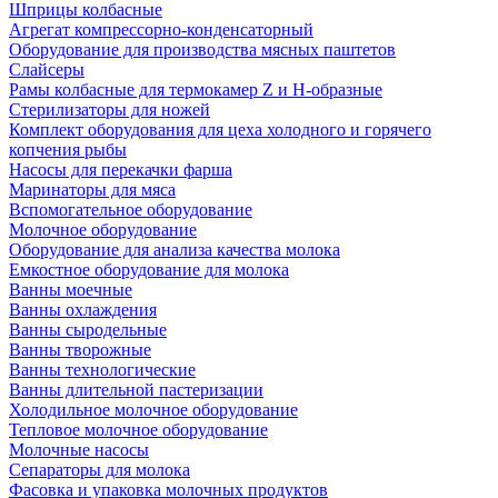
Шприцы колбасные
Агрегат компрессорно-конденсаторный
Оборудование для производства мясных паштетов
Слайсеры
Рамы колбасные для термокамер Z и H-образные
Стерилизаторы для ножей
Комплект оборудования для цеха холодного и горячего
копчения рыбы
Насосы для перекачки фарша
Маринаторы для мяса
Вспомогательное оборудование
Молочное оборудование
Оборудование для анализа качества молока
Емкостное оборудование для молока
Ванны моечные
Ванны охлаждения
Ванны сыродельные
Ванны творожные
Ванны технологические
Ванны длительной пастеризации
Холодильное молочное оборудование
Тепловое молочное оборудование
Молочные насосы
Сепараторы для молока
Фасовка и упаковка молочных продуктов