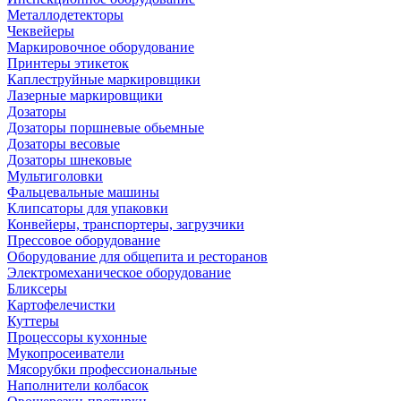
Металлодетекторы
Чеквейеры
Маркировочное оборудование
Принтеры этикеток
Каплеструйные маркировщики
Лазерные маркировщики
Дозаторы
Дозаторы поршневые обьемные
Дозаторы весовые
Дозаторы шнековые
Мультиголовки
Фальцевальные машины
Клипсаторы для упаковки
Конвейеры, транспортеры, загрузчики
Прессовое оборудование
Оборудование для общепита и ресторанов
Электромеханическое оборудование
Бликсеры
Картофелечистки
Куттеры
Процессоры кухонные
Мукопросеиватели
Мясорубки профессиональные
Наполнители колбасок