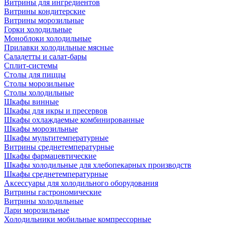
Витрины для ингредиентов
Витрины кондитерские
Витрины морозильные
Горки холодильные
Моноблоки холодильные
Прилавки холодильные мясные
Саладетты и салат-бары
Сплит-системы
Столы для пиццы
Столы морозильные
Столы холодильные
Шкафы винные
Шкафы для икры и пресервов
Шкафы охлаждаемые комбинированные
Шкафы морозильные
Шкафы мультитемпературные
Витрины среднетемпературные
Шкафы фармацевтические
Шкафы холодильные для хлебопекарных производств
Шкафы среднетемпературные
Аксессуары для холодильного оборудования
Витрины гастрономические
Витрины холодильные
Лари морозильные
Холодильники мобильные компрессорные