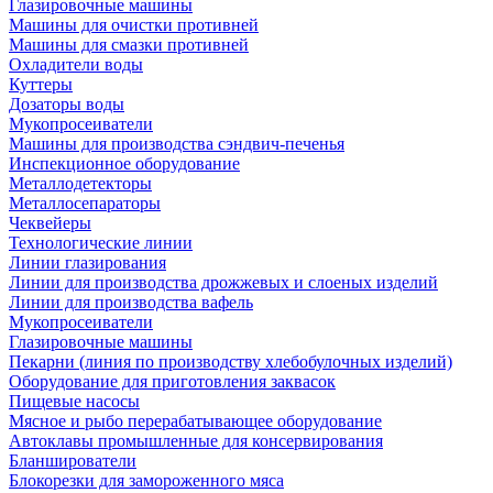
Глазировочные машины
Машины для очистки противней
Машины для смазки противней
Охладители воды
Куттеры
Дозаторы воды
Мукопросеиватели
Машины для производства сэндвич-печенья
Инспекционное оборудование
Металлодетекторы
Металлосепараторы
Чеквейеры
Технологические линии
Линии глазирования
Линии для производства дрожжевых и слоеных изделий
Линии для производства вафель
Мукопросеиватели
Глазировочные машины
Пекарни (линия по производству хлебобулочных изделий)
Оборудование для приготовления заквасок
Пищевые насосы
Мясное и рыбо перерабатывающее оборудование
Автоклавы промышленные для консервирования
Бланширователи
Блокорезки для замороженного мяса