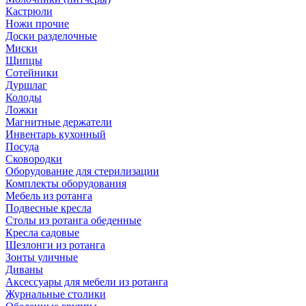
Кастрюли
Ножи прочие
Доски разделочные
Миски
Щипцы
Сотейники
Дуршлаг
Колоды
Ложки
Магнитные держатели
Инвентарь кухонный
Посуда
Сковородки
Оборудование для стерилизации
Комплекты оборудования
Мебель из ротанга
Подвесные кресла
Столы из ротанга обеденные
Кресла садовые
Шезлонги из ротанга
Зонты уличные
Диваны
Аксессуары для мебели из ротанга
Журнальные столики