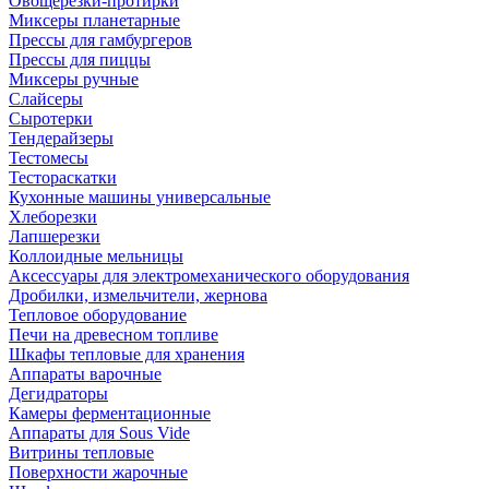
Овощерезки-протирки
Миксеры планетарные
Прессы для гамбургеров
Прессы для пиццы
Миксеры ручные
Слайсеры
Сыротерки
Тендерайзеры
Тестомесы
Тестораскатки
Кухонные машины универсальные
Хлеборезки
Лапшерезки
Коллоидные мельницы
Аксессуары для электромеханического оборудования
Дробилки, измельчители, жернова
Тепловое оборудование
Печи на древесном топливе
Шкафы тепловые для хранения
Аппараты варочные
Дегидраторы
Камеры ферментационные
Аппараты для Sous Vide
Витрины тепловые
Поверхности жарочные