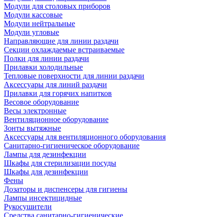
Модули для столовых приборов
Модули кассовые
Модули нейтральные
Модули угловые
Направляющие для линии раздачи
Секции охлаждаемые встраиваемые
Полки для линии раздачи
Прилавки холодильные
Тепловые поверхности для линии раздачи
Аксессуары для линий раздачи
Прилавки для горячих напитков
Весовое оборудование
Весы электронные
Вентиляционное оборудование
Зонты вытяжные
Аксессуары для вентиляционного оборудования
Санитарно-гигиеническое оборудование
Лампы для дезинфекции
Шкафы для стерилизации посуды
Шкафы для дезинфекции
Фены
Дозаторы и диспенсеры для гигиены
Лампы инсектицидные
Рукосушители
Средства санитарно-гигиенические