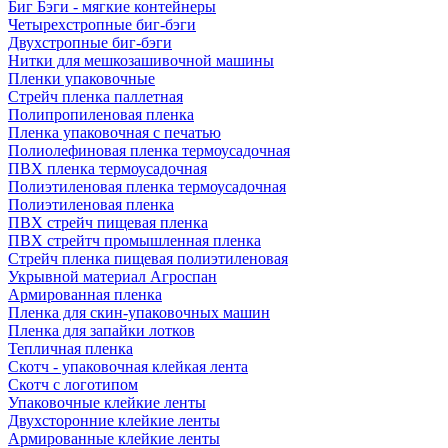
Биг Бэги - мягкие контейнеры
Четырехстропные биг-бэги
Двухстропные биг-бэги
Нитки для мешкозашивочной машины
Пленки упаковочные
Стрейч пленка паллетная
Полипропиленовая пленка
Пленка упаковочная с печатью
Полиолефиновая пленка термоусадочная
ПВХ пленка термоусадочная
Полиэтиленовая пленка термоусадочная
Полиэтиленовая пленка
ПВХ стрейч пищевая пленка
ПВХ стрейтч промышленная пленка
Стрейч пленка пищевая полиэтиленовая
Укрывной материал Агроспан
Армированная пленка
Пленка для скин-упаковочных машин
Пленка для запайки лотков
Тепличная пленка
Скотч - упаковочная клейкая лента
Скотч с логотипом
Упаковочные клейкие ленты
Двухсторонние клейкие ленты
Армированные клейкие ленты