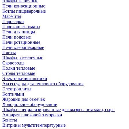
Шкафы жарочные
Печи конвекционные
Котлы пищеварочные
Мармиты
Пароварки
Пароконвектоматы
Печи для пиццы
Печи подовые
Печи ротационные
Печи хлебопекарные
Плиты
Шкафы расстоечные
Сковороды
Полки тепловые
Столы тепловые
Электрокипятильники
Аксессуары для теплового оборудования
Электроплиты
Коптильни
Жаровни для семечек
Холодильное оборудование
Шкафы специализированные для вызревания мяса, сыра
Аппараты шоковой заморозки
Бонеты
Витрины мультитемпературные