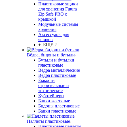
Пластиковые ящики
для хранения Futura
Zip Safe PRO с
крышкой
Модульные системы
хранения
Аксессуары для
ящиков
+ ЕЩЕ 2
Вёдра, бидоны и бутыли
Бутыли и бутылки
пластиковые
Вёдра металлические
Вёдра пластиковые
Ёмкости
строительные и
технические
Куботейнеры
Банки жестяные
Бидоны пластиковые
Банки пластиковые
Паллеты пластиковые
Пластиковые паллеты