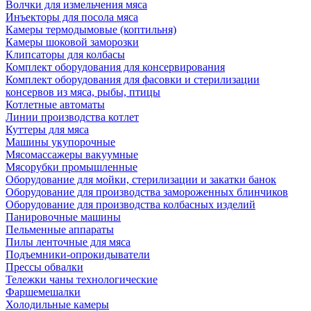
Волчки для измельчения мяса
Инъекторы для посола мяса
Камеры термодымовые (коптильня)
Камеры шоковой заморозки
Клипсаторы для колбасы
Комплект оборудования для консервирования
Комплект оборудования для фасовки и стерилизации
консервов из мяса, рыбы, птицы
Котлетные автоматы
Линии производства котлет
Куттеры для мяса
Машины укупорочные
Мясомассажеры вакуумные
Мясорубки промышленные
Оборудование для мойки, стерилизации и закатки банок
Оборудование для производства замороженных блинчиков
Оборудование для производства колбасных изделий
Панировочные машины
Пельменные аппараты
Пилы ленточные для мяса
Подъемники-опрокидыватели
Прессы обвалки
Тележки чаны технологические
Фаршемешалки
Холодильные камеры