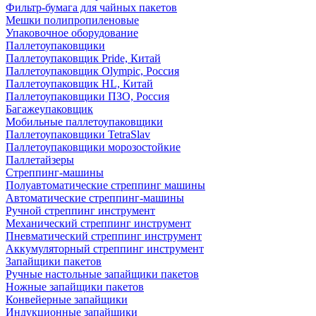
Фильтр-бумага для чайных пакетов
Мешки полипропиленовые
Упаковочное оборудование
Паллетоупаковщики
Паллетоупаковщик Pride, Китай
Паллетоупаковщик Olympic, Россия
Паллетоупаковщик HL, Китай
Паллетоупаковщики ПЗО, Россия
Багажеупаковщик
Мобильные паллетоупаковщики
Паллетоупаковщики TetraSlav
Паллетоупаковщики морозостойкие
Паллетайзеры
Стреппинг-машины
Полуавтоматические стреппинг машины
Автоматические стреппинг-машины
Ручной стреппинг инструмент
Механический стреппинг инструмент
Пневматический стреппинг инструмент
Аккумуляторный стреппинг инструмент
Запайщики пакетов
Ручные настольные запайщики пакетов
Ножные запайщики пакетов
Конвейерные запайщики
Индукционные запайщики