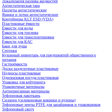
Локализация разлива жидкостей
Антистатическая тара
Паллеты антистатические
Ящики и лотки антистатические
Контейнеры KLT ESD (VDA)
Пластиковые ёмкости
Ёмкости для воды
Ёмкости для топлива
Ёмкости для транспортировки
Ёмкости для КАС
Баки для душа
Септики
Кухонный инвентарь для предприятий общественного
питания
Гастроёмкости
Доски разделочные пластиковые
Подносы пластиковые
Одноразовая посуда пластиковая
Упаковка для кейтеринга
Упаковочные материалы
Антипригарные материалы
Тефлоновая лакоткань
Силапен (силиконовые коврики и рулоны)
Тефлоновые ленты PTFE для запайщиков и упаковщиков
Тефлоновый скотч