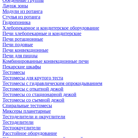
Обеденные группы
Лаунж зоны
Модули из ротанга
Стулья из ротанга
Гидропоника
Хлебопекарное и кондитерское оборудование
Печи хлебопекарные и кондитерские
Печи ротационные
Печи подовые
Печи конвекционные
Печи для пиццы
Комбинированные конвекционные печи
Пекарские шкафы
Тестомесы
Тестомесы для крутого теста
Тестомесы с гидравлическим опрокидыванием
Тестомесы с откатной дежой
Тестомесы со стационарной дежой
Тестомесы со съемной дежой
Спиральные тестомесы
Миксеры планетарные
Тестоделители и округлители
Тестоделители
Тестоокруглители
Расстойное оборудование