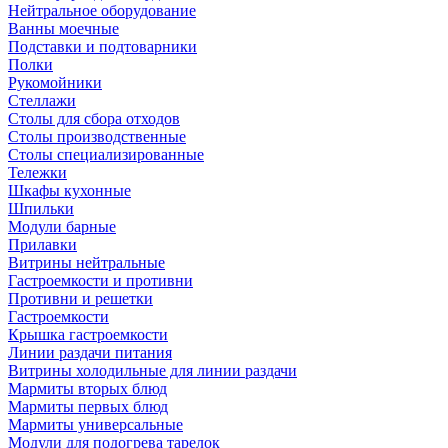
Нейтральное оборудование
Ванны моечные
Подставки и подтоварники
Полки
Рукомойники
Стеллажи
Столы для сбора отходов
Столы производственные
Столы специализированные
Тележки
Шкафы кухонные
Шпильки
Модули барные
Прилавки
Витрины нейтральные
Гастроемкости и противни
Противни и решетки
Гастроемкости
Крышка гастроемкости
Линии раздачи питания
Витрины холодильные для линии раздачи
Мармиты вторых блюд
Мармиты первых блюд
Мармиты универсальные
Модули для подогрева тарелок