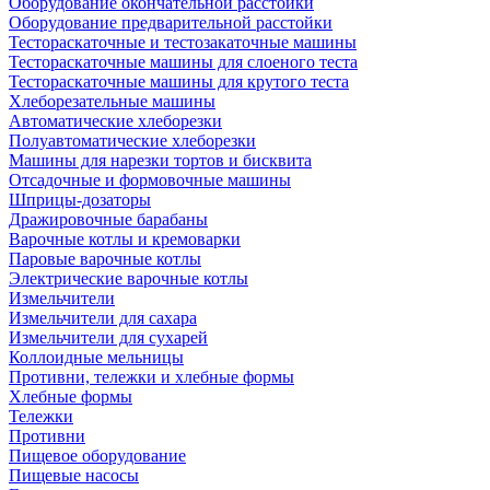
Оборудование окончательной расстойки
Оборудование предварительной расстойки
Тестораскаточные и тестозакаточные машины
Тестораскаточные машины для слоеного теста
Тестораскаточные машины для крутого теста
Хлеборезательные машины
Автоматические хлеборезки
Полуавтоматические хлеборезки
Машины для нарезки тортов и бисквита
Отсадочные и формовочные машины
Шприцы-дозаторы
Дражировочные барабаны
Варочные котлы и кремоварки
Паровые варочные котлы
Электрические варочные котлы
Измельчители
Измельчители для сахара
Измельчители для сухарей
Коллоидные мельницы
Противни, тележки и хлебные формы
Хлебные формы
Тележки
Противни
Пищевое оборудование
Пищевые насосы