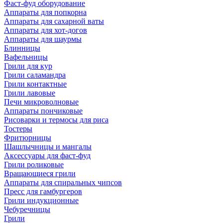
Фаст-фуд оборудование
Аппараты для попкорна
Аппараты для сахарной ваты
Аппараты для хот-догов
Аппараты для шаурмы
Блинницы
Вафельницы
Грили для кур
Грили саламандра
Грили контактные
Грили лавовые
Печи микроволновые
Аппараты пончиковые
Рисоварки и термосы для риса
Тостеры
Фритюрницы
Шашлычницы и мангалы
Аксессуары для фаст-фуд
Грили роликовые
Вращающиеся грили
Аппараты для спиральных чипсов
Пресс для гамбургеров
Грили индукционные
Чебуречницы
Грили