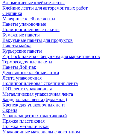
Алюминиевые клейкие ленты
Клейкие ленты для авторемонтных работ
Серпянка
Малярные клейкие ленты
Пакеты упаковочные
Полипропиленовые пакеты
Бумажные пакеты
Вакуумные пакеты для продуктов
Пакеты майка
Курьерские пакеты
Zip-Lock пакеты с бегунком для маркетплейсов
Термоусадочные пакеты
Пакеты Дой-пак
Деревянные хлебные лотки
Лента упаковочная
Полипропиленовая стреппинг лента
ПЭТ лента упаковочная
Металлическая упаковочная лента
Бандерольная лента (бумажная)
Крепеж для упаковочных лент
Скрепа
Уголок защитных пластиковый
Пряжка пластиковая
Пряжка металлическая
Упаковочные материалы с логотипом