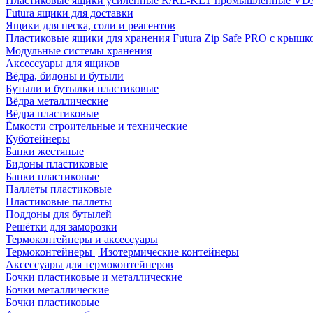
Пластиковые ящики усиленные R/RL-KLT промышленные VD
Futura ящики для доставки
Ящики для песка, соли и реагентов
Пластиковые ящики для хранения Futura Zip Safe PRO с крышк
Модульные системы хранения
Аксессуары для ящиков
Вёдра, бидоны и бутыли
Бутыли и бутылки пластиковые
Вёдра металлические
Вёдра пластиковые
Ёмкости строительные и технические
Куботейнеры
Банки жестяные
Бидоны пластиковые
Банки пластиковые
Паллеты пластиковые
Пластиковые паллеты
Поддоны для бутылей
Решётки для заморозки
Термоконтейнеры и аксессуары
Термоконтейнеры | Изотермические контейнеры
Аксессуары для термоконтейнеров
Бочки пластиковые и металлические
Бочки металлические
Бочки пластиковые