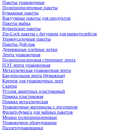
Пакеты упаковочные
Полипропиленовые пакеты
Бумажные пакеты
Вакуумные пакеты для продуктов
Пакеты майка
Курьерские пакеты
Zip-Lock пакеты с бегунком для маркетплейсов
Термоусадочные пакеты
Пакеты Дой-пак
Деревянные хлебные лотки
Лента упаковочная
Полипропиленовая стреппинг лента
ПЭТ лента упаковочная
Металлическая упаковочная лента
Бандерольная лента (бумажная)
Крепеж для упаковочных лент
Скрепа
Уголок защитных пластиковый
Пряжка пластиковая
Пряжка металлическая
Упаковочные материалы с логотипом
Фильтр-бумага для чайных пакетов
Мешки полипропиленовые
Упаковочное оборудование
Паллетоупаковщики