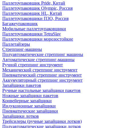
Паллетоупаковщик Pride, Китай
Паллетоупаковщик Olympic, Россия
Паллетоупаковщик HL, Китай
Паллетоупаковщики ПЗО, Россия
Багажеупаковщик
Мобильные паллетоупаковщики
Паллетоупаковщики TetraSlav
Паллетоупаковщики морозостойкие
Паллетайзеры
Стреппинг-машины
Полуавтоматические стреппинг машины
Автоматические стреппинг-машины
Ручной стреппинг инструмент
Механический стреппинг инструмент
Пневматический стреппинг инструмент
Аккумуляторный стреппинг инструмент
Запайщики пакетов
Ручные настольные запайщики пакетов
Ножные запайщики пакетов
Конвейерные запайщики
Индукционные запайщики
Пневматические запайщики
Запайщики лотков
Трейсилеры (ручные запайщики лотков)
Полуавтоматические запайщики лотков