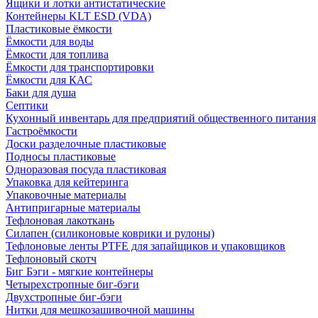
Ящики и лотки антистатические
Контейнеры KLT ESD (VDA)
Пластиковые ёмкости
Ёмкости для воды
Ёмкости для топлива
Ёмкости для транспортировки
Ёмкости для КАС
Баки для душа
Септики
Кухонный инвентарь для предприятий общественного питания
Гастроёмкости
Доски разделочные пластиковые
Подносы пластиковые
Одноразовая посуда пластиковая
Упаковка для кейтеринга
Упаковочные материалы
Антипригарные материалы
Тефлоновая лакоткань
Силапен (силиконовые коврики и рулоны)
Тефлоновые ленты PTFE для запайщиков и упаковщиков
Тефлоновый скотч
Биг Бэги - мягкие контейнеры
Четырехстропные биг-бэги
Двухстропные биг-бэги
Нитки для мешкозашивочной машины