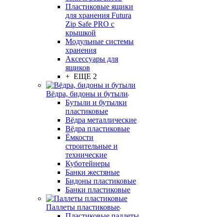
Пластиковые ящики
для хранения Futura
Zip Safe PRO с
крышкой
Модульные системы
хранения
Аксессуары для
ящиков
+ ЕЩЕ 2
Вёдра, бидоны и бутыли
Бутыли и бутылки
пластиковые
Вёдра металлические
Вёдра пластиковые
Ёмкости
строительные и
технические
Куботейнеры
Банки жестяные
Бидоны пластиковые
Банки пластиковые
Паллеты пластиковые
Пластиковые паллеты