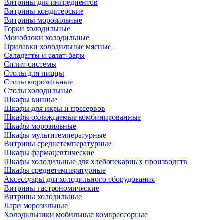
Витрины для ингредиентов
Витрины кондитерские
Витрины морозильные
Горки холодильные
Моноблоки холодильные
Прилавки холодильные мясные
Саладетты и салат-бары
Сплит-системы
Столы для пиццы
Столы морозильные
Столы холодильные
Шкафы винные
Шкафы для икры и пресервов
Шкафы охлаждаемые комбинированные
Шкафы морозильные
Шкафы мультитемпературные
Витрины среднетемпературные
Шкафы фармацевтические
Шкафы холодильные для хлебопекарных производств
Шкафы среднетемпературные
Аксессуары для холодильного оборудования
Витрины гастрономические
Витрины холодильные
Лари морозильные
Холодильники мобильные компрессорные