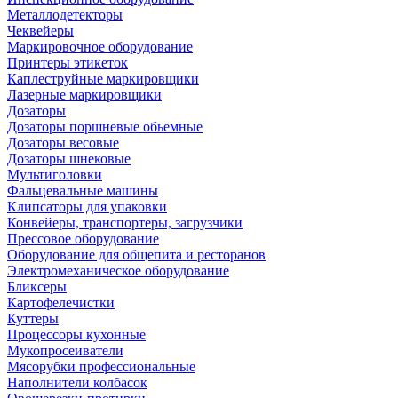
Металлодетекторы
Чеквейеры
Маркировочное оборудование
Принтеры этикеток
Каплеструйные маркировщики
Лазерные маркировщики
Дозаторы
Дозаторы поршневые обьемные
Дозаторы весовые
Дозаторы шнековые
Мультиголовки
Фальцевальные машины
Клипсаторы для упаковки
Конвейеры, транспортеры, загрузчики
Прессовое оборудование
Оборудование для общепита и ресторанов
Электромеханическое оборудование
Бликсеры
Картофелечистки
Куттеры
Процессоры кухонные
Мукопросеиватели
Мясорубки профессиональные
Наполнители колбасок