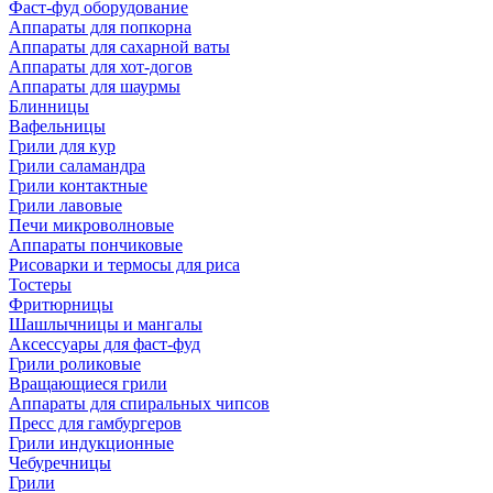
Фаст-фуд оборудование
Аппараты для попкорна
Аппараты для сахарной ваты
Аппараты для хот-догов
Аппараты для шаурмы
Блинницы
Вафельницы
Грили для кур
Грили саламандра
Грили контактные
Грили лавовые
Печи микроволновые
Аппараты пончиковые
Рисоварки и термосы для риса
Тостеры
Фритюрницы
Шашлычницы и мангалы
Аксессуары для фаст-фуд
Грили роликовые
Вращающиеся грили
Аппараты для спиральных чипсов
Пресс для гамбургеров
Грили индукционные
Чебуречницы
Грили