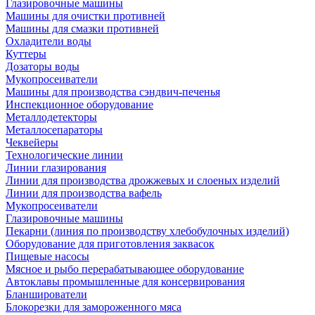
Глазировочные машины
Машины для очистки противней
Машины для смазки противней
Охладители воды
Куттеры
Дозаторы воды
Мукопросеиватели
Машины для производства сэндвич-печенья
Инспекционное оборудование
Металлодетекторы
Металлосепараторы
Чеквейеры
Технологические линии
Линии глазирования
Линии для производства дрожжевых и слоеных изделий
Линии для производства вафель
Мукопросеиватели
Глазировочные машины
Пекарни (линия по производству хлебобулочных изделий)
Оборудование для приготовления заквасок
Пищевые насосы
Мясное и рыбо перерабатывающее оборудование
Автоклавы промышленные для консервирования
Бланширователи
Блокорезки для замороженного мяса