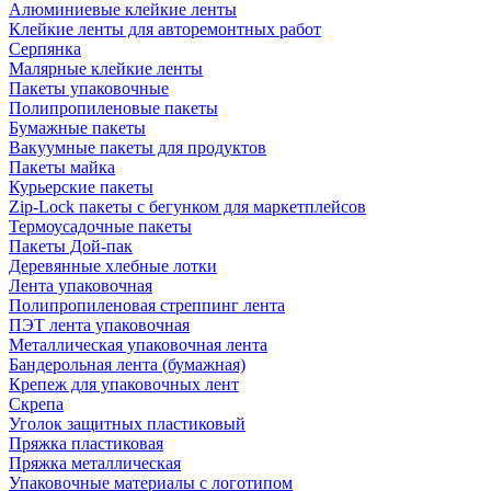
Алюминиевые клейкие ленты
Клейкие ленты для авторемонтных работ
Серпянка
Малярные клейкие ленты
Пакеты упаковочные
Полипропиленовые пакеты
Бумажные пакеты
Вакуумные пакеты для продуктов
Пакеты майка
Курьерские пакеты
Zip-Lock пакеты с бегунком для маркетплейсов
Термоусадочные пакеты
Пакеты Дой-пак
Деревянные хлебные лотки
Лента упаковочная
Полипропиленовая стреппинг лента
ПЭТ лента упаковочная
Металлическая упаковочная лента
Бандерольная лента (бумажная)
Крепеж для упаковочных лент
Скрепа
Уголок защитных пластиковый
Пряжка пластиковая
Пряжка металлическая
Упаковочные материалы с логотипом