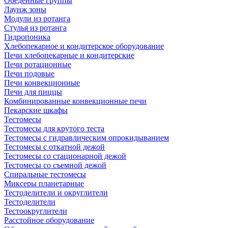
Обеденные группы
Лаунж зоны
Модули из ротанга
Стулья из ротанга
Гидропоника
Хлебопекарное и кондитерское оборудование
Печи хлебопекарные и кондитерские
Печи ротационные
Печи подовые
Печи конвекционные
Печи для пиццы
Комбинированные конвекционные печи
Пекарские шкафы
Тестомесы
Тестомесы для крутого теста
Тестомесы с гидравлическим опрокидыванием
Тестомесы с откатной дежой
Тестомесы со стационарной дежой
Тестомесы со съемной дежой
Спиральные тестомесы
Миксеры планетарные
Тестоделители и округлители
Тестоделители
Тестоокруглители
Расстойное оборудование