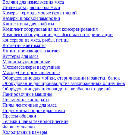
Волчки для измельчения мяса
Инъекторы для посола мяса
Камеры термодымовые (коптильня)
Камеры шоковой заморозки
Клипсаторы для колбасы
Комплект оборудования для консервирования
Комплект оборудования для фасовки и стерилизации
консервов из мяса, рыбы, птицы
Котлетные автоматы
Линии производства котлет
Куттеры для мяса
Машины укупорочные
Мясомассажеры вакуумные
Мясорубки промышленные
Оборудование для мойки, стерилизации и закатки банок
Оборудование для производства замороженных блинчиков
Оборудование для производства колбасных изделий
Панировочные машины
Пельменные аппараты
Пилы ленточные для мяса
Подъемники-опрокидыватели
Прессы обвалки
Тележки чаны технологические
Фаршемешалки
Холодильные камеры