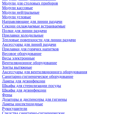
Модули для столовых приборов
Модули кассовые
Модули нейтральные
Модули угловые
Направляющие для линии раздачи
Секции охлаждаемые встраиваемые
Полки для линии раздачи
Прилавки холодильные
Тепловые поверхности для линии раздачи
Аксессуары для линий раздачи
Прилавки для горячих напитков
Весовое оборудование
Весы электронные
Вентиляционное оборудование
Зонты вытяжные
Аксессуары для вентиляционного оборудования
Санитарно-гигиеническое оборудование
Лампы для дезинфекции
Шкафы для стерилизации посуды
Шкафы для дезинфекции
Фены
Дозаторы и диспенсеры для гигиены
Лампы инсектицидные
Рукосушители
Средства санитарно-гигиенические