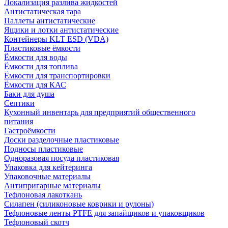
Локализация разлива жидкостей
Антистатическая тара
Паллеты антистатические
Ящики и лотки антистатические
Контейнеры KLT ESD (VDA)
Пластиковые ёмкости
Ёмкости для воды
Ёмкости для топлива
Ёмкости для транспортировки
Ёмкости для КАС
Баки для душа
Септики
Кухонный инвентарь для предприятий общественного
питания
Гастроёмкости
Доски разделочные пластиковые
Подносы пластиковые
Одноразовая посуда пластиковая
Упаковка для кейтеринга
Упаковочные материалы
Антипригарные материалы
Тефлоновая лакоткань
Силапен (силиконовые коврики и рулоны)
Тефлоновые ленты PTFE для запайщиков и упаковщиков
Тефлоновый скотч