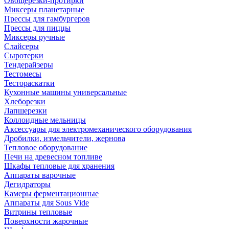
Овощерезки-протирки
Миксеры планетарные
Прессы для гамбургеров
Прессы для пиццы
Миксеры ручные
Слайсеры
Сыротерки
Тендерайзеры
Тестомесы
Тестораскатки
Кухонные машины универсальные
Хлеборезки
Лапшерезки
Коллоидные мельницы
Аксессуары для электромеханического оборудования
Дробилки, измельчители, жернова
Тепловое оборудование
Печи на древесном топливе
Шкафы тепловые для хранения
Аппараты варочные
Дегидраторы
Камеры ферментационные
Аппараты для Sous Vide
Витрины тепловые
Поверхности жарочные