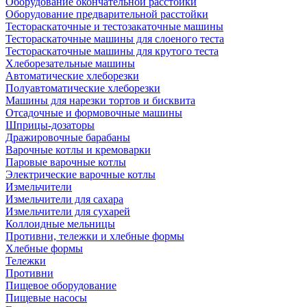
Оборудование окончательной расстойки
Оборудование предварительной расстойки
Тестораскаточные и тестозакаточные машины
Тестораскаточные машины для слоеного теста
Тестораскаточные машины для крутого теста
Хлеборезательные машины
Автоматические хлеборезки
Полуавтоматические хлеборезки
Машины для нарезки тортов и бисквита
Отсадочные и формовочные машины
Шприцы-дозаторы
Дражировочные барабаны
Варочные котлы и кремоварки
Паровые варочные котлы
Электрические варочные котлы
Измельчители
Измельчители для сахара
Измельчители для сухарей
Коллоидные мельницы
Противни, тележки и хлебные формы
Хлебные формы
Тележки
Противни
Пищевое оборудование
Пищевые насосы