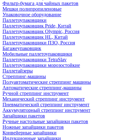
Фильтр-бумага для чайных пакетов
Мешки полипропиленовые
Упаковочное оборудование
Паллетоупаковщики
Паллетоупаковщик Pride, Китай
Паллетоупаковщик Olympic, Россия
Паллетоупаковщик HL, Китай
Паллетоупаковщики ПЗО, Россия
Багажеупаковщик
Мобильные паллетоупаковщики
Паллетоупаковщики TetraSlav
Паллетоупаковщики морозостойкие
Паллетайзеры
Стреппинг-машины
Полуавтоматические стреппинг машины
Автоматические стреппинг-машины
Ручной стреппинг инструмент
Механический стреппинг инструмент
Пневматический стреппинг инструмент
Аккумуляторный стреппинг инструмент
Запайщики пакетов
Ручные настольные запайщики пакетов
Ножные запайщики пакетов
Конвейерные запайщики
Индукционные запайщики