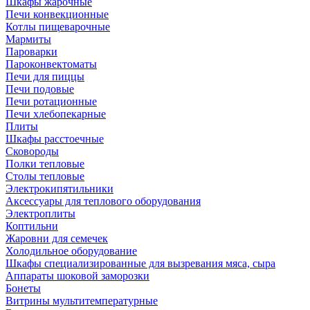
Шкафы жарочные
Печи конвекционные
Котлы пищеварочные
Мармиты
Пароварки
Пароконвектоматы
Печи для пиццы
Печи подовые
Печи ротационные
Печи хлебопекарные
Плиты
Шкафы расстоечные
Сковороды
Полки тепловые
Столы тепловые
Электрокипятильники
Аксессуары для теплового оборудования
Электроплиты
Коптильни
Жаровни для семечек
Холодильное оборудование
Шкафы специализированные для вызревания мяса, сыра
Аппараты шоковой заморозки
Бонеты
Витрины мультитемпературные