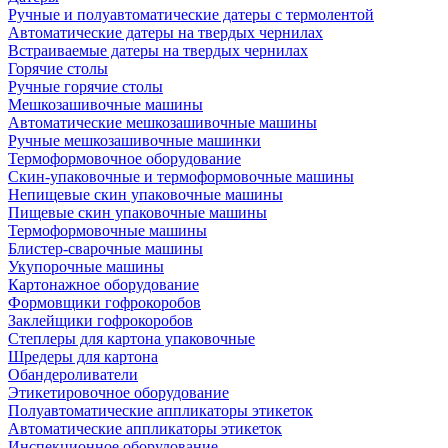
Ручные и полуавтоматические датеры с термолентой
Автоматические датеры на твердых чернилах
Встраиваемые датеры на твердых чернилах
Горячие столы
Ручные горячие столы
Мешкозашивочные машины
Автоматические мешкозашивочные машины
Ручные мешкозашивочные машинки
Термоформовочное оборудование
Скин-упаковочные и термоформовочные машины
Непищевые скин упаковочные машины
Пищевые скин упаковочные машины
Термоформовочные машины
Блистер-сварочные машины
Укупорочные машины
Картонажное оборудование
Формовщики гофрокоробов
Заклейщики гофрокоробов
Степлеры для картона упаковочные
Шредеры для картона
Обандероливатели
Этикетировочное оборудование
Полуавтоматические аппликаторы этикеток
Автоматические аппликаторы этикеток
Инспекционное оборудование