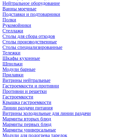
Нейтральное оборудование
Ванны моечные
Подставки и подтоварники
Полки
Рукомойники
Стеллажи
Столы для сбора отходов
Столы производственные
Столы специализированные
Тележки
Шкафы кухонные
Шпильки
Модули барные
Прилавки
Витрины нейтральные
Гастроемкости и противни
Противни и решетки
Гастроемкости
Крышка гастроемкости
Линии раздачи питания
Витрины холодильные для линии раздачи
Мармиты вторых блюд
Мармиты первых блюд
Мармиты универсальные
Модули для подогрева тарелок