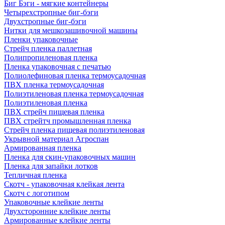
Биг Бэги - мягкие контейнеры
Четырехстропные биг-бэги
Двухстропные биг-бэги
Нитки для мешкозашивочной машины
Пленки упаковочные
Стрейч пленка паллетная
Полипропиленовая пленка
Пленка упаковочная с печатью
Полиолефиновая пленка термоусадочная
ПВХ пленка термоусадочная
Полиэтиленовая пленка термоусадочная
Полиэтиленовая пленка
ПВХ стрейч пищевая пленка
ПВХ стрейтч промышленная пленка
Стрейч пленка пищевая полиэтиленовая
Укрывной материал Агроспан
Армированная пленка
Пленка для скин-упаковочных машин
Пленка для запайки лотков
Тепличная пленка
Скотч - упаковочная клейкая лента
Скотч с логотипом
Упаковочные клейкие ленты
Двухсторонние клейкие ленты
Армированные клейкие ленты