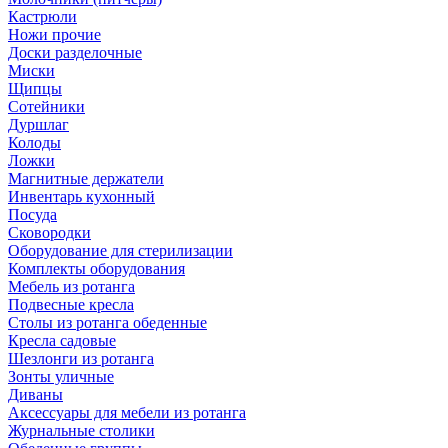
Кастрюли
Ножи прочие
Доски разделочные
Миски
Щипцы
Сотейники
Дуршлаг
Колоды
Ложки
Магнитные держатели
Инвентарь кухонный
Посуда
Сковородки
Оборудование для стерилизации
Комплекты оборудования
Мебель из ротанга
Подвесные кресла
Столы из ротанга обеденные
Кресла садовые
Шезлонги из ротанга
Зонты уличные
Диваны
Аксессуары для мебели из ротанга
Журнальные столики