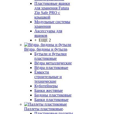
Пластиковые ящики
для хранения Futura
Zip Safe PRO с
крышкой
Модульные системы
хранения
Аксессуары для
ящиков
+ ЕЩЕ 2
Вёдра, бидоны и бутыли
Бутыли и бутылки
пластиковые
Вёдра металлические
Вёдра пластиковые
Ёмкости
строительные и
технические
Куботейнеры
Банки жестяные
Бидоны пластиковые
Банки пластиковые
Паллеты пластиковые
Пластиковые паллеты