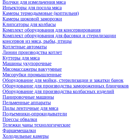
Волчки для измельчения мяса
Инъекторы для посола мяса
Камеры термодымовые (коптильня)
Камеры шоковой заморозки
Клипсаторы для колбасы
Комплект оборудования для консервирования
Комплект оборудования для фасовки и стерилизации
консервов из мяса, рыбы, птицы
Котлетные автоматы
Линии производства котлет
Куттеры для мяса
Машины укупорочные
Мясомассажеры вакуумные
Мясорубки промышленные
Оборудование для мойки, стерилизации и закатки банок
Оборудование для производства замороженных блинчиков
Оборудование для производства колбасных изделий
Панировочные машины
Пельменные аппараты
Пилы ленточные для мяса
Подъемники-опрокидыватели
Прессы обвалки
Тележки чаны технологические
Фаршемешалки
Холодильные камеры