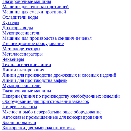
Глазировочные машины
Машины для очистки противней
Машины для смазки противней
Охладители воды
Куттеры
Дозаторы воды
Мукопросеиватели
Машины для производства сэндвич-печенья
Инспекционное оборудование
Металлодетекторы
Металлосепараторы
Чеквейеры
Технологические линии
Линии глазирования
Линии для производства дрожжевых и слоеных изделий
Линии для производства вафель
Мукопросеиватели
Глазировочные машины
Пекарни (линия по производству хлебобулочных изделий)
Оборудование для приготовления заквасок
Пищевые насосы
Мясное и рыбо перерабатывающее оборудование
Автоклавы промышленные для консервирования
Бланширователи
Блокорезки для замороженного мяса