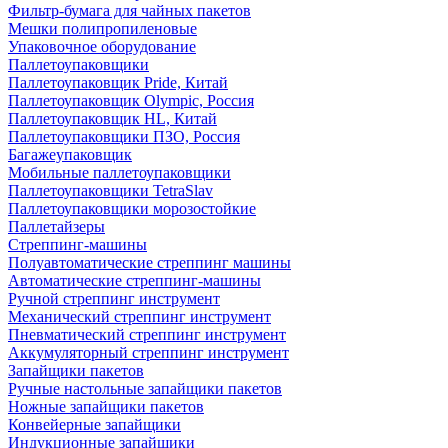
Фильтр-бумага для чайных пакетов
Мешки полипропиленовые
Упаковочное оборудование
Паллетоупаковщики
Паллетоупаковщик Pride, Китай
Паллетоупаковщик Olympic, Россия
Паллетоупаковщик HL, Китай
Паллетоупаковщики ПЗО, Россия
Багажеупаковщик
Мобильные паллетоупаковщики
Паллетоупаковщики TetraSlav
Паллетоупаковщики морозостойкие
Паллетайзеры
Стреппинг-машины
Полуавтоматические стреппинг машины
Автоматические стреппинг-машины
Ручной стреппинг инструмент
Механический стреппинг инструмент
Пневматический стреппинг инструмент
Аккумуляторный стреппинг инструмент
Запайщики пакетов
Ручные настольные запайщики пакетов
Ножные запайщики пакетов
Конвейерные запайщики
Индукционные запайщики