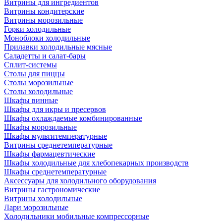
Витрины для ингредиентов
Витрины кондитерские
Витрины морозильные
Горки холодильные
Моноблоки холодильные
Прилавки холодильные мясные
Саладетты и салат-бары
Сплит-системы
Столы для пиццы
Столы морозильные
Столы холодильные
Шкафы винные
Шкафы для икры и пресервов
Шкафы охлаждаемые комбинированные
Шкафы морозильные
Шкафы мультитемпературные
Витрины среднетемпературные
Шкафы фармацевтические
Шкафы холодильные для хлебопекарных производств
Шкафы среднетемпературные
Аксессуары для холодильного оборудования
Витрины гастрономические
Витрины холодильные
Лари морозильные
Холодильники мобильные компрессорные