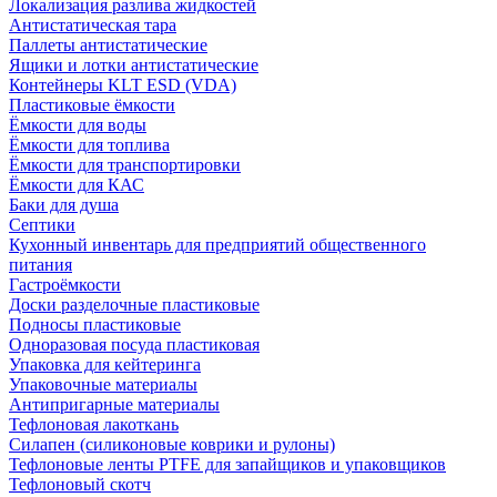
Локализация разлива жидкостей
Антистатическая тара
Паллеты антистатические
Ящики и лотки антистатические
Контейнеры KLT ESD (VDA)
Пластиковые ёмкости
Ёмкости для воды
Ёмкости для топлива
Ёмкости для транспортировки
Ёмкости для КАС
Баки для душа
Септики
Кухонный инвентарь для предприятий общественного
питания
Гастроёмкости
Доски разделочные пластиковые
Подносы пластиковые
Одноразовая посуда пластиковая
Упаковка для кейтеринга
Упаковочные материалы
Антипригарные материалы
Тефлоновая лакоткань
Силапен (силиконовые коврики и рулоны)
Тефлоновые ленты PTFE для запайщиков и упаковщиков
Тефлоновый скотч