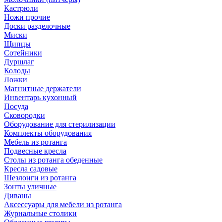
Кастрюли
Ножи прочие
Доски разделочные
Миски
Щипцы
Сотейники
Дуршлаг
Колоды
Ложки
Магнитные держатели
Инвентарь кухонный
Посуда
Сковородки
Оборудование для стерилизации
Комплекты оборудования
Мебель из ротанга
Подвесные кресла
Столы из ротанга обеденные
Кресла садовые
Шезлонги из ротанга
Зонты уличные
Диваны
Аксессуары для мебели из ротанга
Журнальные столики