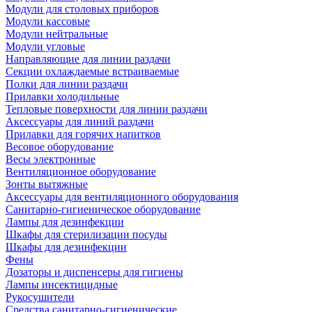
Модули для столовых приборов
Модули кассовые
Модули нейтральные
Модули угловые
Направляющие для линии раздачи
Секции охлаждаемые встраиваемые
Полки для линии раздачи
Прилавки холодильные
Тепловые поверхности для линии раздачи
Аксессуары для линий раздачи
Прилавки для горячих напитков
Весовое оборудование
Весы электронные
Вентиляционное оборудование
Зонты вытяжные
Аксессуары для вентиляционного оборудования
Санитарно-гигиеническое оборудование
Лампы для дезинфекции
Шкафы для стерилизации посуды
Шкафы для дезинфекции
Фены
Дозаторы и диспенсеры для гигиены
Лампы инсектицидные
Рукосушители
Средства санитарно-гигиенические