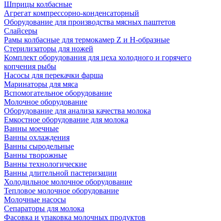
Шприцы колбасные
Агрегат компрессорно-конденсаторный
Оборудование для производства мясных паштетов
Слайсеры
Рамы колбасные для термокамер Z и H-образные
Стерилизаторы для ножей
Комплект оборудования для цеха холодного и горячего
копчения рыбы
Насосы для перекачки фарша
Маринаторы для мяса
Вспомогательное оборудование
Молочное оборудование
Оборудование для анализа качества молока
Емкостное оборудование для молока
Ванны моечные
Ванны охлаждения
Ванны сыродельные
Ванны творожные
Ванны технологические
Ванны длительной пастеризации
Холодильное молочное оборудование
Тепловое молочное оборудование
Молочные насосы
Сепараторы для молока
Фасовка и упаковка молочных продуктов