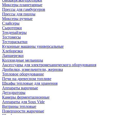
Овощерезки-протирки
Миксеры планетарные
Прессы для гамбургеров
Прессы для пиццы
Миксеры ручные
Слайсеры
Сыротерки
Тендерайзеры
Тестомесы
Тестораскатки
Кухонные машины универсальные
Хлеборезки
Лапшерезки
Коллоидные мельницы
Аксессуары для электромеханического оборудования
Дробилки, измельчители, жернова
Тепловое оборудование
Печи на древесном топливе
Шкафы тепловые для хранения
Аппараты варочные
Дегидраторы
Камеры ферментационные
Аппараты для Sous Vide
Витрины тепловые
Поверхности жарочные