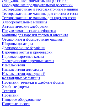
Оборудование окончательной расстойки
Оборудование предварительной расстойки
Тестораскаточные и тестозакаточные машины
Тестораскаточные машины для слоеного теста
Тестораскаточные машины для крутого теста
Хлеборезательные машины
Автоматические хлеборезки
Полуавтоматические хлеборезки
Машины для нарезки тортов и бисквита
Отсадочные и формовочные машины
Шприцы-дозаторы
Дражировочные барабаны
Варочные котлы и кремоварки
Паровые варочные котлы
Электрические варочные котлы
Измельчители
Измельчители для сахара
Измельчители для сухарей
Коллоидные мельницы
Противни, тележки и хлебные формы
Хлебные формы
Тележки
Противни
Пищевое оборудование
Пищевые насосы