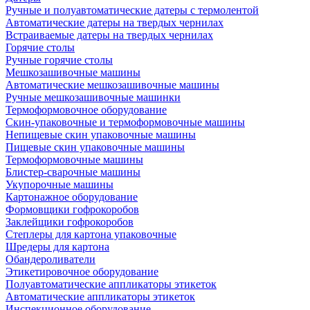
Ручные и полуавтоматические датеры с термолентой
Автоматические датеры на твердых чернилах
Встраиваемые датеры на твердых чернилах
Горячие столы
Ручные горячие столы
Мешкозашивочные машины
Автоматические мешкозашивочные машины
Ручные мешкозашивочные машинки
Термоформовочное оборудование
Скин-упаковочные и термоформовочные машины
Непищевые скин упаковочные машины
Пищевые скин упаковочные машины
Термоформовочные машины
Блистер-сварочные машины
Укупорочные машины
Картонажное оборудование
Формовщики гофрокоробов
Заклейщики гофрокоробов
Степлеры для картона упаковочные
Шредеры для картона
Обандероливатели
Этикетировочное оборудование
Полуавтоматические аппликаторы этикеток
Автоматические аппликаторы этикеток
Инспекционное оборудование