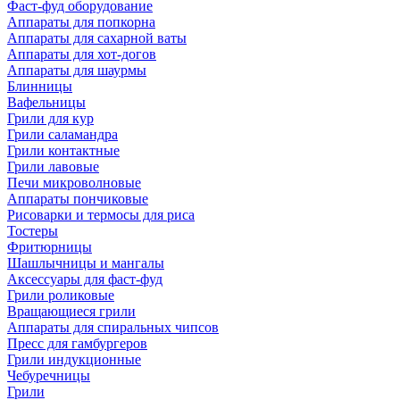
Фаст-фуд оборудование
Аппараты для попкорна
Аппараты для сахарной ваты
Аппараты для хот-догов
Аппараты для шаурмы
Блинницы
Вафельницы
Грили для кур
Грили саламандра
Грили контактные
Грили лавовые
Печи микроволновые
Аппараты пончиковые
Рисоварки и термосы для риса
Тостеры
Фритюрницы
Шашлычницы и мангалы
Аксессуары для фаст-фуд
Грили роликовые
Вращающиеся грили
Аппараты для спиральных чипсов
Пресс для гамбургеров
Грили индукционные
Чебуречницы
Грили