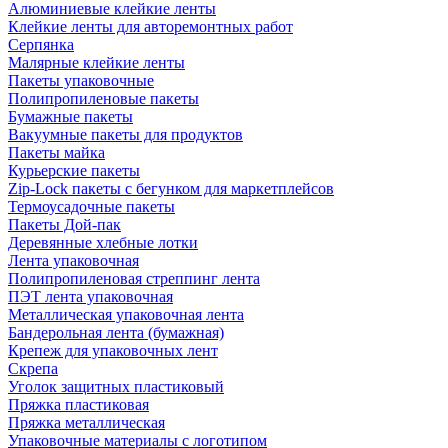
Алюминиевые клейкие ленты
Клейкие ленты для авторемонтных работ
Серпянка
Малярные клейкие ленты
Пакеты упаковочные
Полипропиленовые пакеты
Бумажные пакеты
Вакуумные пакеты для продуктов
Пакеты майка
Курьерские пакеты
Zip-Lock пакеты с бегунком для маркетплейсов
Термоусадочные пакеты
Пакеты Дой-пак
Деревянные хлебные лотки
Лента упаковочная
Полипропиленовая стреппинг лента
ПЭТ лента упаковочная
Металлическая упаковочная лента
Бандерольная лента (бумажная)
Крепеж для упаковочных лент
Скрепа
Уголок защитных пластиковый
Пряжка пластиковая
Пряжка металлическая
Упаковочные материалы с логотипом