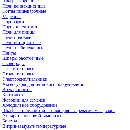
Шкафы жарочные
Печи конвекционные
Котлы пищеварочные
Мармиты
Пароварки
Пароконвектоматы
Печи для пиццы
Печи подовые
Печи ротационные
Печи хлебопекарные
Плиты
Шкафы расстоечные
Сковороды
Полки тепловые
Столы тепловые
Электрокипятильники
Аксессуары для теплового оборудования
Электроплиты
Коптильни
Жаровни для семечек
Холодильное оборудование
Шкафы специализированные для вызревания мяса, сыра
Аппараты шоковой заморозки
Бонеты
Витрины мультитемпературные