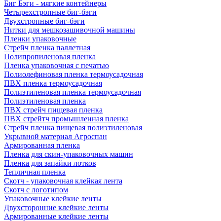
Биг Бэги - мягкие контейнеры
Четырехстропные биг-бэги
Двухстропные биг-бэги
Нитки для мешкозашивочной машины
Пленки упаковочные
Стрейч пленка паллетная
Полипропиленовая пленка
Пленка упаковочная с печатью
Полиолефиновая пленка термоусадочная
ПВХ пленка термоусадочная
Полиэтиленовая пленка термоусадочная
Полиэтиленовая пленка
ПВХ стрейч пищевая пленка
ПВХ стрейтч промышленная пленка
Стрейч пленка пищевая полиэтиленовая
Укрывной материал Агроспан
Армированная пленка
Пленка для скин-упаковочных машин
Пленка для запайки лотков
Тепличная пленка
Скотч - упаковочная клейкая лента
Скотч с логотипом
Упаковочные клейкие ленты
Двухсторонние клейкие ленты
Армированные клейкие ленты