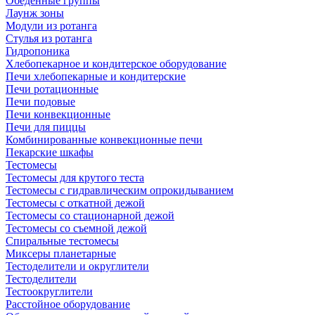
Обеденные группы
Лаунж зоны
Модули из ротанга
Стулья из ротанга
Гидропоника
Хлебопекарное и кондитерское оборудование
Печи хлебопекарные и кондитерские
Печи ротационные
Печи подовые
Печи конвекционные
Печи для пиццы
Комбинированные конвекционные печи
Пекарские шкафы
Тестомесы
Тестомесы для крутого теста
Тестомесы с гидравлическим опрокидыванием
Тестомесы с откатной дежой
Тестомесы со стационарной дежой
Тестомесы со съемной дежой
Спиральные тестомесы
Миксеры планетарные
Тестоделители и округлители
Тестоделители
Тестоокруглители
Расстойное оборудование