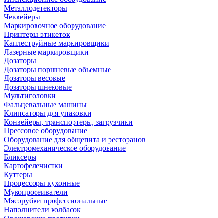
Металлодетекторы
Чеквейеры
Маркировочное оборудование
Принтеры этикеток
Каплеструйные маркировщики
Лазерные маркировщики
Дозаторы
Дозаторы поршневые обьемные
Дозаторы весовые
Дозаторы шнековые
Мультиголовки
Фальцевальные машины
Клипсаторы для упаковки
Конвейеры, транспортеры, загрузчики
Прессовое оборудование
Оборудование для общепита и ресторанов
Электромеханическое оборудование
Бликсеры
Картофелечистки
Куттеры
Процессоры кухонные
Мукопросеиватели
Мясорубки профессиональные
Наполнители колбасок