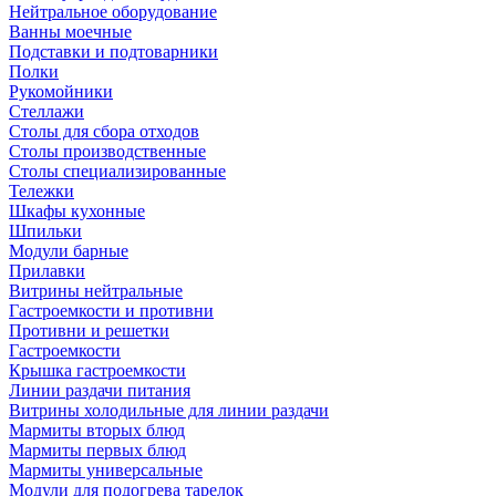
Нейтральное оборудование
Ванны моечные
Подставки и подтоварники
Полки
Рукомойники
Стеллажи
Столы для сбора отходов
Столы производственные
Столы специализированные
Тележки
Шкафы кухонные
Шпильки
Модули барные
Прилавки
Витрины нейтральные
Гастроемкости и противни
Противни и решетки
Гастроемкости
Крышка гастроемкости
Линии раздачи питания
Витрины холодильные для линии раздачи
Мармиты вторых блюд
Мармиты первых блюд
Мармиты универсальные
Модули для подогрева тарелок