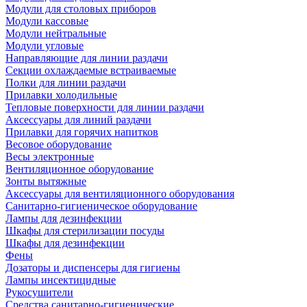
Модули для столовых приборов
Модули кассовые
Модули нейтральные
Модули угловые
Направляющие для линии раздачи
Секции охлаждаемые встраиваемые
Полки для линии раздачи
Прилавки холодильные
Тепловые поверхности для линии раздачи
Аксессуары для линий раздачи
Прилавки для горячих напитков
Весовое оборудование
Весы электронные
Вентиляционное оборудование
Зонты вытяжные
Аксессуары для вентиляционного оборудования
Санитарно-гигиеническое оборудование
Лампы для дезинфекции
Шкафы для стерилизации посуды
Шкафы для дезинфекции
Фены
Дозаторы и диспенсеры для гигиены
Лампы инсектицидные
Рукосушители
Средства санитарно-гигиенические