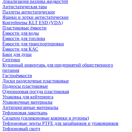
Локализация разлива жидкостей
Антистатическая тара
Паллеты антистатические
Ящики и лотки антистатические
Контейнеры KLT ESD (VDA)
Пластиковые ёмкости
Ёмкости для воды
Ёмкости для топлива
Ёмкости для транспортировки
Ёмкости для КАС
Баки для душа
Септики
Кухонный инвентарь для предприятий общественного
питания
Гастроёмкости
Доски разделочные пластиковые
Подносы пластиковые
Одноразовая посуда пластиковая
Упаковка для кейтеринга
Упаковочные материалы
Антипригарные материалы
Тефлоновая лакоткань
Силапен (силиконовые коврики и рулоны)
Тефлоновые ленты PTFE для запайщиков и упаковщиков
Тефлоновый скотч