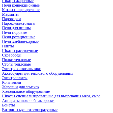
Шкафы жарочные
Печи конвекционные
Котлы пищеварочные
Мармиты
Пароварки
Пароконвектоматы
Печи для пиццы
Печи подовые
Печи ротационные
Печи хлебопекарные
Плиты
Шкафы расстоечные
Сковороды
Полки тепловые
Столы тепловые
Электрокипятильники
Аксессуары для теплового оборудования
Электроплиты
Коптильни
Жаровни для семечек
Холодильное оборудование
Шкафы специализированные для вызревания мяса, сыра
Аппараты шоковой заморозки
Бонеты
Витрины мультитемпературные