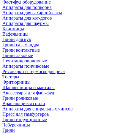
Фаст-фуд оборудование
Аппараты для попкорна
Аппараты для сахарной ваты
Аппараты для хот-догов
Аппараты для шаурмы
Блинницы
Вафельницы
Грили для кур
Грили саламандра
Грили контактные
Грили лавовые
Печи микроволновые
Аппараты пончиковые
Рисоварки и термосы для риса
Тостеры
Фритюрницы
Шашлычницы и мангалы
Аксессуары для фаст-фуд
Грили роликовые
Вращающиеся грили
Аппараты для спиральных чипсов
Пресс для гамбургеров
Грили индукционные
Чебуречницы
Грили