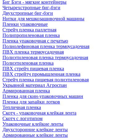
Биг Бэги - мягкие контейнеры
Четырехстропные биг-бэги
Двухстропные биг-бэги
Нитки для мешкозашивочной машины
Пленки упаковочные
Стрейч пленка паллетная
Полипропиленовая пленка
Пленка упаковочная с печатью
Полиолефиновая пленка термоусадочная
ПВХ пленка термоусадочная
Полиэтиленовая пленка термоусадочная
Полиэтиленовая пленка
ПВХ стрейч пищевая пленка
ПВХ стрейтч промышленная пленка
Стрейч пленка пищевая полиэтиленовая
Укрывной материал Агроспан
Армированная пленка
Пленка для скин-упаковочных машин
Пленка для запайки лотков
Тепличная пленка
Скотч - упаковочная клейкая лента
Скотч с логотипом
Упаковочные клейкие ленты
Двухсторонние клейкие ленты
Армированные клейкие ленты