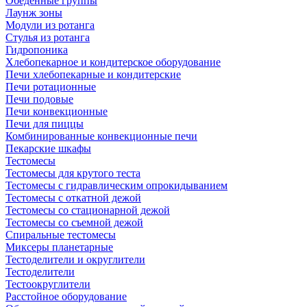
Обеденные группы
Лаунж зоны
Модули из ротанга
Стулья из ротанга
Гидропоника
Хлебопекарное и кондитерское оборудование
Печи хлебопекарные и кондитерские
Печи ротационные
Печи подовые
Печи конвекционные
Печи для пиццы
Комбинированные конвекционные печи
Пекарские шкафы
Тестомесы
Тестомесы для крутого теста
Тестомесы с гидравлическим опрокидыванием
Тестомесы с откатной дежой
Тестомесы со стационарной дежой
Тестомесы со съемной дежой
Спиральные тестомесы
Миксеры планетарные
Тестоделители и округлители
Тестоделители
Тестоокруглители
Расстойное оборудование