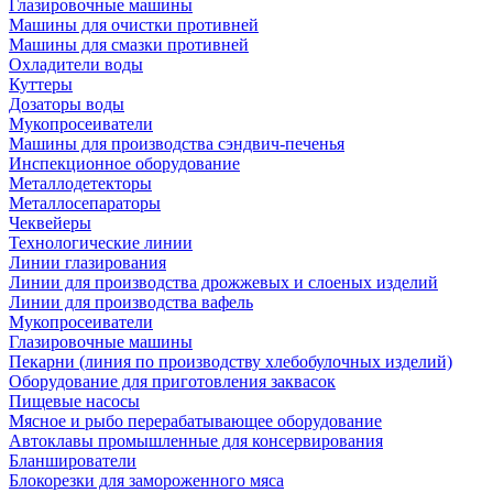
Глазировочные машины
Машины для очистки противней
Машины для смазки противней
Охладители воды
Куттеры
Дозаторы воды
Мукопросеиватели
Машины для производства сэндвич-печенья
Инспекционное оборудование
Металлодетекторы
Металлосепараторы
Чеквейеры
Технологические линии
Линии глазирования
Линии для производства дрожжевых и слоеных изделий
Линии для производства вафель
Мукопросеиватели
Глазировочные машины
Пекарни (линия по производству хлебобулочных изделий)
Оборудование для приготовления заквасок
Пищевые насосы
Мясное и рыбо перерабатывающее оборудование
Автоклавы промышленные для консервирования
Бланширователи
Блокорезки для замороженного мяса