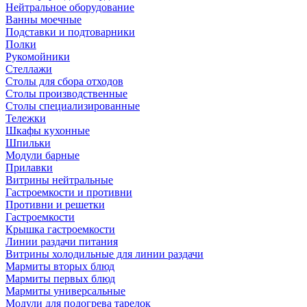
Нейтральное оборудование
Ванны моечные
Подставки и подтоварники
Полки
Рукомойники
Стеллажи
Столы для сбора отходов
Столы производственные
Столы специализированные
Тележки
Шкафы кухонные
Шпильки
Модули барные
Прилавки
Витрины нейтральные
Гастроемкости и противни
Противни и решетки
Гастроемкости
Крышка гастроемкости
Линии раздачи питания
Витрины холодильные для линии раздачи
Мармиты вторых блюд
Мармиты первых блюд
Мармиты универсальные
Модули для подогрева тарелок