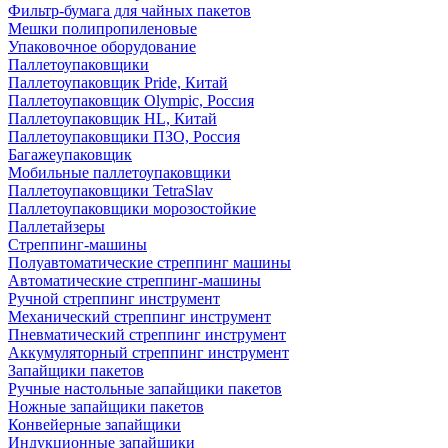
Фильтр-бумага для чайных пакетов
Мешки полипропиленовые
Упаковочное оборудование
Паллетоупаковщики
Паллетоупаковщик Pride, Китай
Паллетоупаковщик Olympic, Россия
Паллетоупаковщик HL, Китай
Паллетоупаковщики ПЗО, Россия
Багажеупаковщик
Мобильные паллетоупаковщики
Паллетоупаковщики TetraSlav
Паллетоупаковщики морозостойкие
Паллетайзеры
Стреппинг-машины
Полуавтоматические стреппинг машины
Автоматические стреппинг-машины
Ручной стреппинг инструмент
Механический стреппинг инструмент
Пневматический стреппинг инструмент
Аккумуляторный стреппинг инструмент
Запайщики пакетов
Ручные настольные запайщики пакетов
Ножные запайщики пакетов
Конвейерные запайщики
Индукционные запайщики