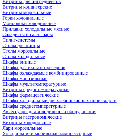
Витрины для ингредиентов
Витрины кондитерские
Витрины морозильные
Горки холодильные
Моноблоки холодильные
Прилавки холодильные мясные
Саладетты и салат-бары
Сплит-системы
Столы для пиццы
Столы морозильные
Столы холодильные
Шкафы винные
Шкафы для икры и пресервов
Шкафы охлаждаемые комбинированные
Шкафы морозильные
Шкафы мультитемпературные
Витрины среднетемпературные
Шкафы фармацевтические
Шкафы холодильные для хлебопекарных производств
Шкафы среднетемпературные
Аксессуары для холодильного оборудования
Витрины гастрономические
Витрины холодильные
Лари морозильные
Холодильники мобильные компрессорные