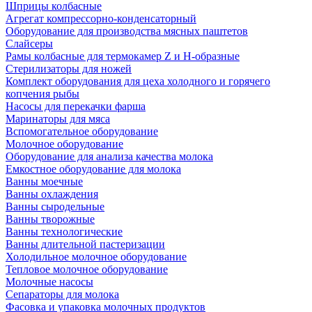
Шприцы колбасные
Агрегат компрессорно-конденсаторный
Оборудование для производства мясных паштетов
Слайсеры
Рамы колбасные для термокамер Z и H-образные
Стерилизаторы для ножей
Комплект оборудования для цеха холодного и горячего
копчения рыбы
Насосы для перекачки фарша
Маринаторы для мяса
Вспомогательное оборудование
Молочное оборудование
Оборудование для анализа качества молока
Емкостное оборудование для молока
Ванны моечные
Ванны охлаждения
Ванны сыродельные
Ванны творожные
Ванны технологические
Ванны длительной пастеризации
Холодильное молочное оборудование
Тепловое молочное оборудование
Молочные насосы
Сепараторы для молока
Фасовка и упаковка молочных продуктов