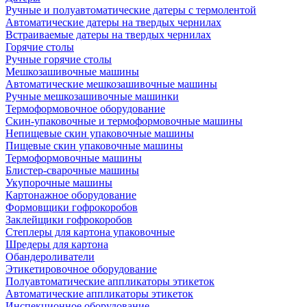
Ручные и полуавтоматические датеры с термолентой
Автоматические датеры на твердых чернилах
Встраиваемые датеры на твердых чернилах
Горячие столы
Ручные горячие столы
Мешкозашивочные машины
Автоматические мешкозашивочные машины
Ручные мешкозашивочные машинки
Термоформовочное оборудование
Скин-упаковочные и термоформовочные машины
Непищевые скин упаковочные машины
Пищевые скин упаковочные машины
Термоформовочные машины
Блистер-сварочные машины
Укупорочные машины
Картонажное оборудование
Формовщики гофрокоробов
Заклейщики гофрокоробов
Степлеры для картона упаковочные
Шредеры для картона
Обандероливатели
Этикетировочное оборудование
Полуавтоматические аппликаторы этикеток
Автоматические аппликаторы этикеток
Инспекционное оборудование