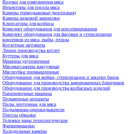
Волчки для измельчения мяса
Инъекторы для посола мяса
Камеры термодымовые (коптильня)
Камеры шоковой заморозки
Клипсаторы для колбасы
Комплект оборудования для консервирования
Комплект оборудования для фасовки и стерилизации
консервов из мяса, рыбы, птицы
Котлетные автоматы
Линии производства котлет
Куттеры для мяса
Машины укупорочные
Мясомассажеры вакуумные
Мясорубки промышленные
Оборудование для мойки, стерилизации и закатки банок
Оборудование для производства замороженных блинчиков
Оборудование для производства колбасных изделий
Панировочные машины
Пельменные аппараты
Пилы ленточные для мяса
Подъемники-опрокидыватели
Прессы обвалки
Тележки чаны технологические
Фаршемешалки
Холодильные камеры