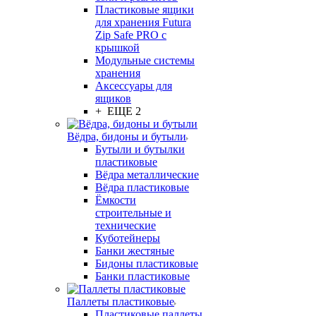
Пластиковые ящики
для хранения Futura
Zip Safe PRO с
крышкой
Модульные системы
хранения
Аксессуары для
ящиков
+ ЕЩЕ 2
Вёдра, бидоны и бутыли
Бутыли и бутылки
пластиковые
Вёдра металлические
Вёдра пластиковые
Ёмкости
строительные и
технические
Куботейнеры
Банки жестяные
Бидоны пластиковые
Банки пластиковые
Паллеты пластиковые
Пластиковые паллеты