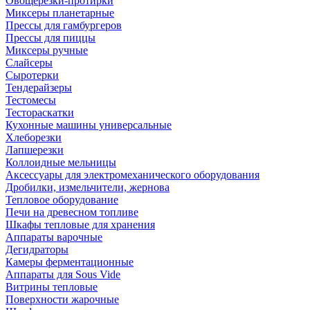
Овощерезки-протирки
Миксеры планетарные
Прессы для гамбургеров
Прессы для пиццы
Миксеры ручные
Слайсеры
Сыротерки
Тендерайзеры
Тестомесы
Тестораскатки
Кухонные машины универсальные
Хлеборезки
Лапшерезки
Коллоидные мельницы
Аксессуары для электромеханического оборудования
Дробилки, измельчители, жернова
Тепловое оборудование
Печи на древесном топливе
Шкафы тепловые для хранения
Аппараты варочные
Дегидраторы
Камеры ферментационные
Аппараты для Sous Vide
Витрины тепловые
Поверхности жарочные