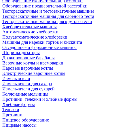
Оборудование окончательной расстойки
Оборудование предварительной расстойки
Тестораскаточные и тестозакаточные машины
Тестораскаточные машины для слоеного теста
Тестораскаточные машины для крутого теста
Хлеборезательные машины
Автоматические хлеборезки
Полуавтоматические хлеборезки
Машины для нарезки тортов и бисквита
Отсадочные и формовочные машины
Шприцы-дозаторы
Дражировочные барабаны
Варочные котлы и кремоварки
Паровые варочные котлы
Электрические варочные котлы
Измельчители
Измельчители для сахара
Измельчители для сухарей
Коллоидные мельницы
Противни, тележки и хлебные формы
Хлебные формы
Тележки
Противни
Пищевое оборудование
Пищевые насосы