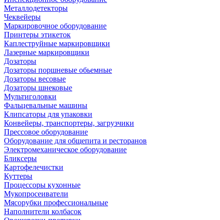
Металлодетекторы
Чеквейеры
Маркировочное оборудование
Принтеры этикеток
Каплеструйные маркировщики
Лазерные маркировщики
Дозаторы
Дозаторы поршневые обьемные
Дозаторы весовые
Дозаторы шнековые
Мультиголовки
Фальцевальные машины
Клипсаторы для упаковки
Конвейеры, транспортеры, загрузчики
Прессовое оборудование
Оборудование для общепита и ресторанов
Электромеханическое оборудование
Бликсеры
Картофелечистки
Куттеры
Процессоры кухонные
Мукопросеиватели
Мясорубки профессиональные
Наполнители колбасок