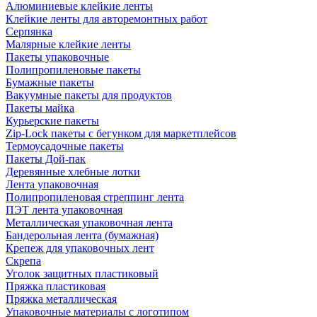
Алюминиевые клейкие ленты
Клейкие ленты для авторемонтных работ
Серпянка
Малярные клейкие ленты
Пакеты упаковочные
Полипропиленовые пакеты
Бумажные пакеты
Вакуумные пакеты для продуктов
Пакеты майка
Курьерские пакеты
Zip-Lock пакеты с бегунком для маркетплейсов
Термоусадочные пакеты
Пакеты Дой-пак
Деревянные хлебные лотки
Лента упаковочная
Полипропиленовая стреппинг лента
ПЭТ лента упаковочная
Металлическая упаковочная лента
Бандерольная лента (бумажная)
Крепеж для упаковочных лент
Скрепа
Уголок защитных пластиковый
Пряжка пластиковая
Пряжка металлическая
Упаковочные материалы с логотипом