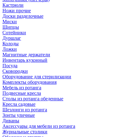
Кастрюли
Ножи прочие
Доски разделочные
Миски
Щипцы
Сотейники
Дуршлаг
Колоды
Ложки
Магнитные держатели
Инвентарь кухонный
Посуда
Сковородки
Оборудование для стерилизации
Комплекты оборудования
Мебель из ротанга
Подвесные кресла
Столы из ротанга обеденные
Кресла садовые
Шезлонги из ротанга
Зонты уличные
Диваны
Аксессуары для мебели из ротанга
Журнальные столики