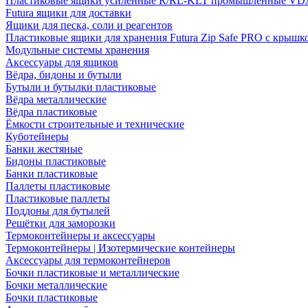
Пластиковые ящики усиленные R/RL-KLT промышленные VD
Futura ящики для доставки
Ящики для песка, соли и реагентов
Пластиковые ящики для хранения Futura Zip Safe PRO с крышк
Модульные системы хранения
Аксессуары для ящиков
Вёдра, бидоны и бутыли
Бутыли и бутылки пластиковые
Вёдра металлические
Вёдра пластиковые
Ёмкости строительные и технические
Куботейнеры
Банки жестяные
Бидоны пластиковые
Банки пластиковые
Паллеты пластиковые
Пластиковые паллеты
Поддоны для бутылей
Решётки для заморозки
Термоконтейнеры и аксессуары
Термоконтейнеры | Изотермические контейнеры
Аксессуары для термоконтейнеров
Бочки пластиковые и металлические
Бочки металлические
Бочки пластиковые