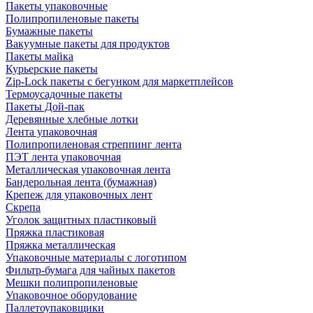
Пакеты упаковочные
Полипропиленовые пакеты
Бумажные пакеты
Вакуумные пакеты для продуктов
Пакеты майка
Курьерские пакеты
Zip-Lock пакеты с бегунком для маркетплейсов
Термоусадочные пакеты
Пакеты Дой-пак
Деревянные хлебные лотки
Лента упаковочная
Полипропиленовая стреппинг лента
ПЭТ лента упаковочная
Металлическая упаковочная лента
Бандерольная лента (бумажная)
Крепеж для упаковочных лент
Скрепа
Уголок защитных пластиковый
Пряжка пластиковая
Пряжка металлическая
Упаковочные материалы с логотипом
Фильтр-бумага для чайных пакетов
Мешки полипропиленовые
Упаковочное оборудование
Паллетоупаковщики