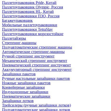
Паллетоупаковщик Pride, Китай
Паллетоупаковщик Olympic, Россия
Паллетоупаковщик HL, Китай
Паллетоупаковщики ПЗО, Россия
Багажеупаковщик
Мобильные паллетоупаковщики
Паллетоупаковщики TetraSlav
Паллетоупаковщики морозостойкие
Паллетайзеры
Стреппинг-машины
Полуавтоматические стреппинг машины
Автоматические стреппинг-машины
Ручной стреппинг инструмент
Механический стреппинг инструмент
Пневматический стреппинг инструмент
Аккумуляторный стреппинг инструмент
Запайщики пакетов
Ручные настольные запайщики пакетов
Ножные запайщики пакетов
Конвейерные запайщики
Индукционные запайщики
Пневматические запайщики
Запайщики лотков
Трейсилеры (ручные запайщики лотков)
Полуавтоматические запайщики лотков