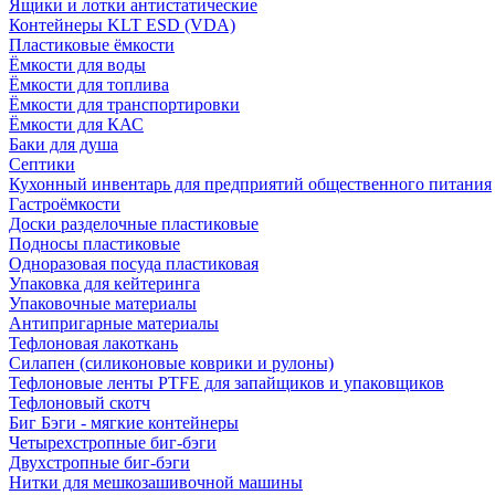
Ящики и лотки антистатические
Контейнеры KLT ESD (VDA)
Пластиковые ёмкости
Ёмкости для воды
Ёмкости для топлива
Ёмкости для транспортировки
Ёмкости для КАС
Баки для душа
Септики
Кухонный инвентарь для предприятий общественного питания
Гастроёмкости
Доски разделочные пластиковые
Подносы пластиковые
Одноразовая посуда пластиковая
Упаковка для кейтеринга
Упаковочные материалы
Антипригарные материалы
Тефлоновая лакоткань
Силапен (силиконовые коврики и рулоны)
Тефлоновые ленты PTFE для запайщиков и упаковщиков
Тефлоновый скотч
Биг Бэги - мягкие контейнеры
Четырехстропные биг-бэги
Двухстропные биг-бэги
Нитки для мешкозашивочной машины