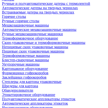
Ручные и полуавтоматические датеры с термолентой
Автоматические датеры на твердых чернилах
Встраиваемые датеры на твердых чернилах
Горячие столы
Ручные горячие столы
Мешкозашивочные машины
Автоматические мешкозашивочные машины
Ручные мешкозашивочные машинки
Термоформовочное оборудование
Скин-упаковочные и термоформовочные машины
Непищевые скин упаковочные машины
Пищевые скин упаковочные машины
Термоформовочные машины
Блистер-сварочные машины
Укупорочные машины
Картонажное оборудование
Формовщики гофрокоробов
Заклейщики гофрокоробов
Степлеры для картона упаковочные
Шредеры для картона
Обандероливатели
Этикетировочное оборудование
Полуавтоматические аппликаторы этикеток
Автоматические аппликаторы этикеток
Инспекционное оборудование