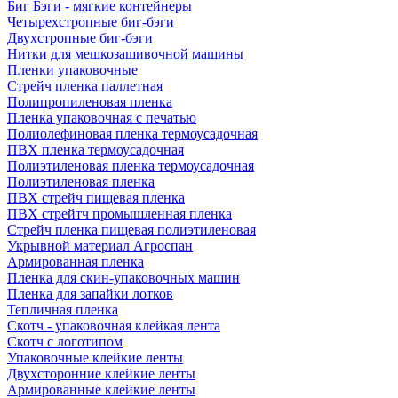
Биг Бэги - мягкие контейнеры
Четырехстропные биг-бэги
Двухстропные биг-бэги
Нитки для мешкозашивочной машины
Пленки упаковочные
Стрейч пленка паллетная
Полипропиленовая пленка
Пленка упаковочная с печатью
Полиолефиновая пленка термоусадочная
ПВХ пленка термоусадочная
Полиэтиленовая пленка термоусадочная
Полиэтиленовая пленка
ПВХ стрейч пищевая пленка
ПВХ стрейтч промышленная пленка
Стрейч пленка пищевая полиэтиленовая
Укрывной материал Агроспан
Армированная пленка
Пленка для скин-упаковочных машин
Пленка для запайки лотков
Тепличная пленка
Скотч - упаковочная клейкая лента
Скотч с логотипом
Упаковочные клейкие ленты
Двухсторонние клейкие ленты
Армированные клейкие ленты