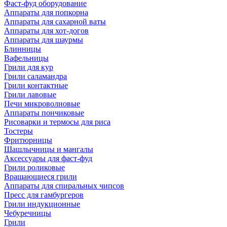
Фаст-фуд оборудование
Аппараты для попкорна
Аппараты для сахарной ваты
Аппараты для хот-догов
Аппараты для шаурмы
Блинницы
Вафельницы
Грили для кур
Грили саламандра
Грили контактные
Грили лавовые
Печи микроволновые
Аппараты пончиковые
Рисоварки и термосы для риса
Тостеры
Фритюрницы
Шашлычницы и мангалы
Аксессуары для фаст-фуд
Грили роликовые
Вращающиеся грили
Аппараты для спиральных чипсов
Пресс для гамбургеров
Грили индукционные
Чебуречницы
Грили