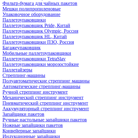
Фильтр-бумага для чайных пакетов
Мешки полипропиленовые
Упаковочное оборудование
Паллетоупаковщики
Паллетоупаковщик Pride, Китай
Паллетоупаковщик Olympic, Россия
Паллетоупаковщик HL, Китай
Паллетоупаковщики ПЗО, Россия
Багажеупаковщик
Мобильные паллетоупаковщики
Паллетоупаковщики TetraSlav
Паллетоупаковщики морозостойкие
Паллетайзеры
Стреппинг-машины
Полуавтоматические стреппинг машины
Автоматические стреппинг-машины
Ручной стреппинг инструмент
Механический стреппинг инструмент
Пневматический стреппинг инструмент
Аккумуляторный стреппинг инструмент
Запайщики пакетов
Ручные настольные запайщики пакетов
Ножные запайщики пакетов
Конвейерные запайщики
Индукционные запайщики