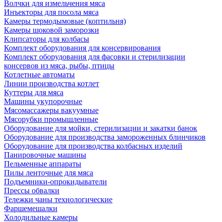
Волчки для измельчения мяса
Инъекторы для посола мяса
Камеры термодымовые (коптильня)
Камеры шоковой заморозки
Клипсаторы для колбасы
Комплект оборудования для консервирования
Комплект оборудования для фасовки и стерилизации
консервов из мяса, рыбы, птицы
Котлетные автоматы
Линии производства котлет
Куттеры для мяса
Машины укупорочные
Мясомассажеры вакуумные
Мясорубки промышленные
Оборудование для мойки, стерилизации и закатки банок
Оборудование для производства замороженных блинчиков
Оборудование для производства колбасных изделий
Панировочные машины
Пельменные аппараты
Пилы ленточные для мяса
Подъемники-опрокидыватели
Прессы обвалки
Тележки чаны технологические
Фаршемешалки
Холодильные камеры