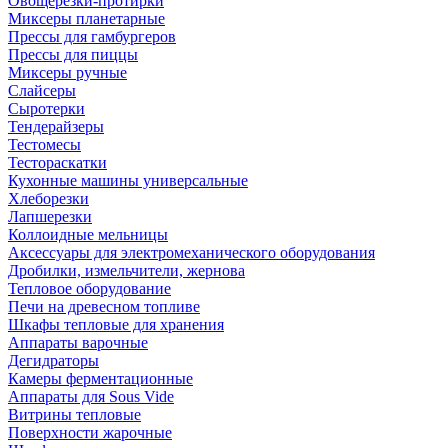
Овощерезки-протирки
Миксеры планетарные
Прессы для гамбургеров
Прессы для пиццы
Миксеры ручные
Слайсеры
Сыротерки
Тендерайзеры
Тестомесы
Тестораскатки
Кухонные машины универсальные
Хлеборезки
Лапшерезки
Коллоидные мельницы
Аксессуары для электромеханического оборудования
Дробилки, измельчители, жернова
Тепловое оборудование
Печи на древесном топливе
Шкафы тепловые для хранения
Аппараты варочные
Дегидраторы
Камеры ферментационные
Аппараты для Sous Vide
Витрины тепловые
Поверхности жарочные