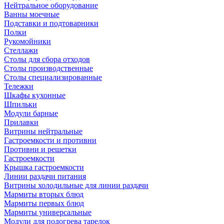
Нейтральное оборудование
Ванны моечные
Подставки и подтоварники
Полки
Рукомойники
Стеллажи
Столы для сбора отходов
Столы производственные
Столы специализированные
Тележки
Шкафы кухонные
Шпильки
Модули барные
Прилавки
Витрины нейтральные
Гастроемкости и противни
Противни и решетки
Гастроемкости
Крышка гастроемкости
Линии раздачи питания
Витрины холодильные для линии раздачи
Мармиты вторых блюд
Мармиты первых блюд
Мармиты универсальные
Модули для подогрева тарелок