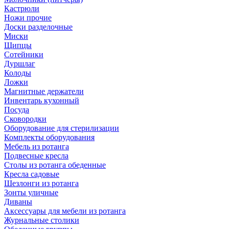
Кастрюли
Ножи прочие
Доски разделочные
Миски
Щипцы
Сотейники
Дуршлаг
Колоды
Ложки
Магнитные держатели
Инвентарь кухонный
Посуда
Сковородки
Оборудование для стерилизации
Комплекты оборудования
Мебель из ротанга
Подвесные кресла
Столы из ротанга обеденные
Кресла садовые
Шезлонги из ротанга
Зонты уличные
Диваны
Аксессуары для мебели из ротанга
Журнальные столики