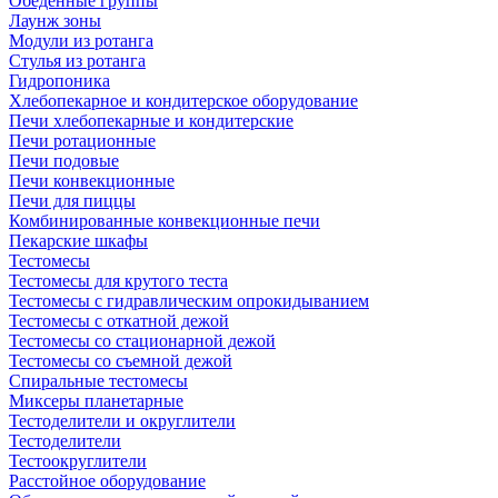
Обеденные группы
Лаунж зоны
Модули из ротанга
Стулья из ротанга
Гидропоника
Хлебопекарное и кондитерское оборудование
Печи хлебопекарные и кондитерские
Печи ротационные
Печи подовые
Печи конвекционные
Печи для пиццы
Комбинированные конвекционные печи
Пекарские шкафы
Тестомесы
Тестомесы для крутого теста
Тестомесы с гидравлическим опрокидыванием
Тестомесы с откатной дежой
Тестомесы со стационарной дежой
Тестомесы со съемной дежой
Спиральные тестомесы
Миксеры планетарные
Тестоделители и округлители
Тестоделители
Тестоокруглители
Расстойное оборудование