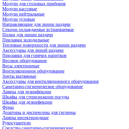
Модули для столовых приборов
Модули кассовые
Модули нейтральные
Модули угловые
Направляющие для линии раздачи
Секции охлаждаемые встраиваемые
Полки для линии раздачи
Прилавки холодильные
Тепловые поверхности для линии раздачи
Аксессуары для линий раздачи
Прилавки для горячих напитков
Весовое оборудование
Весы электронные
Вентиляционное оборудование
Зонты вытяжные
Аксессуары для вентиляционного оборудования
Санитарно-гигиеническое оборудование
Лампы для дезинфекции
Шкафы для стерилизации посуды
Шкафы для дезинфекции
Фены
Дозаторы и диспенсеры для гигиены
Лампы инсектицидные
Рукосушители
Средства санитарно-гигиенические