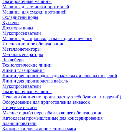
Глазировочные машины
Машины для очистки противней
Машины для смазки противней
Охладители воды
Куттеры
Дозаторы воды
Мукопросеиватели
Машины для производства сэндвич-печенья
Инспекционное оборудование
Металлодетекторы
Металлосепараторы
Чеквейеры
Технологические линии
Линии глазирования
Линии для производства дрожжевых и слоеных изделий
Линии для производства вафель
Мукопросеиватели
Глазировочные машины
Пекарни (линия по производству хлебобулочных изделий)
Оборудование для приготовления заквасок
Пищевые насосы
Мясное и рыбо перерабатывающее оборудование
Автоклавы промышленные для консервирования
Бланширователи
Блокорезки для замороженного мяса