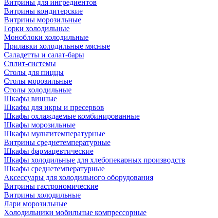
Витрины для ингредиентов
Витрины кондитерские
Витрины морозильные
Горки холодильные
Моноблоки холодильные
Прилавки холодильные мясные
Саладетты и салат-бары
Сплит-системы
Столы для пиццы
Столы морозильные
Столы холодильные
Шкафы винные
Шкафы для икры и пресервов
Шкафы охлаждаемые комбинированные
Шкафы морозильные
Шкафы мультитемпературные
Витрины среднетемпературные
Шкафы фармацевтические
Шкафы холодильные для хлебопекарных производств
Шкафы среднетемпературные
Аксессуары для холодильного оборудования
Витрины гастрономические
Витрины холодильные
Лари морозильные
Холодильники мобильные компрессорные