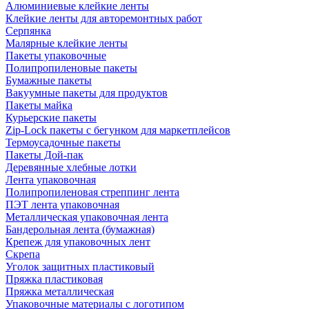
Алюминиевые клейкие ленты
Клейкие ленты для авторемонтных работ
Серпянка
Малярные клейкие ленты
Пакеты упаковочные
Полипропиленовые пакеты
Бумажные пакеты
Вакуумные пакеты для продуктов
Пакеты майка
Курьерские пакеты
Zip-Lock пакеты с бегунком для маркетплейсов
Термоусадочные пакеты
Пакеты Дой-пак
Деревянные хлебные лотки
Лента упаковочная
Полипропиленовая стреппинг лента
ПЭТ лента упаковочная
Металлическая упаковочная лента
Бандерольная лента (бумажная)
Крепеж для упаковочных лент
Скрепа
Уголок защитных пластиковый
Пряжка пластиковая
Пряжка металлическая
Упаковочные материалы с логотипом