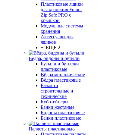
Пластиковые ящики
для хранения Futura
Zip Safe PRO с
крышкой
Модульные системы
хранения
Аксессуары для
ящиков
+ ЕЩЕ 2
Вёдра, бидоны и бутыли
Бутыли и бутылки
пластиковые
Вёдра металлические
Вёдра пластиковые
Ёмкости
строительные и
технические
Куботейнеры
Банки жестяные
Бидоны пластиковые
Банки пластиковые
Паллеты пластиковые
Пластиковые паллеты