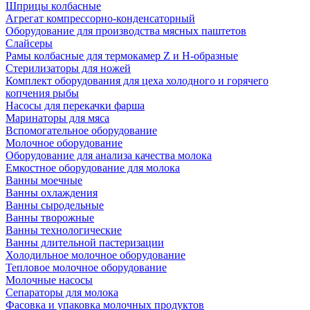
Шприцы колбасные
Агрегат компрессорно-конденсаторный
Оборудование для производства мясных паштетов
Слайсеры
Рамы колбасные для термокамер Z и H-образные
Стерилизаторы для ножей
Комплект оборудования для цеха холодного и горячего
копчения рыбы
Насосы для перекачки фарша
Маринаторы для мяса
Вспомогательное оборудование
Молочное оборудование
Оборудование для анализа качества молока
Емкостное оборудование для молока
Ванны моечные
Ванны охлаждения
Ванны сыродельные
Ванны творожные
Ванны технологические
Ванны длительной пастеризации
Холодильное молочное оборудование
Тепловое молочное оборудование
Молочные насосы
Сепараторы для молока
Фасовка и упаковка молочных продуктов