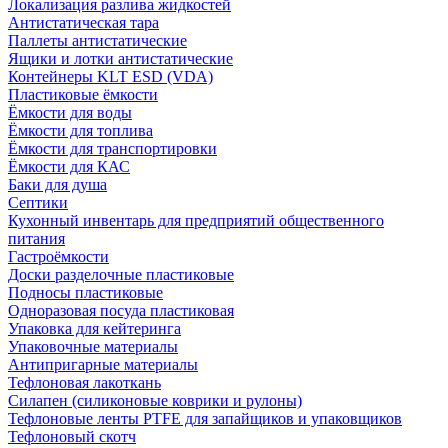
Локализация разлива жидкостей
Антистатическая тара
Паллеты антистатические
Ящики и лотки антистатические
Контейнеры KLT ESD (VDA)
Пластиковые ёмкости
Ёмкости для воды
Ёмкости для топлива
Ёмкости для транспортировки
Ёмкости для КАС
Баки для душа
Септики
Кухонный инвентарь для предприятий общественного
питания
Гастроёмкости
Доски разделочные пластиковые
Подносы пластиковые
Одноразовая посуда пластиковая
Упаковка для кейтеринга
Упаковочные материалы
Антипригарные материалы
Тефлоновая лакоткань
Силапен (силиконовые коврики и рулоны)
Тефлоновые ленты PTFE для запайщиков и упаковщиков
Тефлоновый скотч