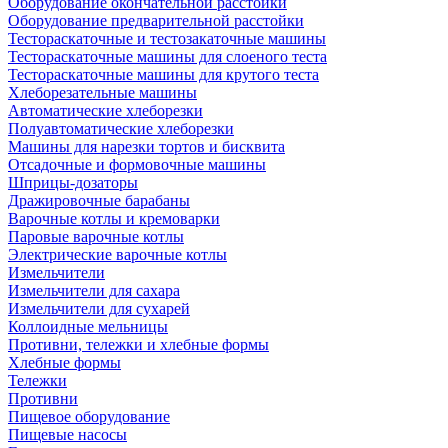
Оборудование окончательной расстойки
Оборудование предварительной расстойки
Тестораскаточные и тестозакаточные машины
Тестораскаточные машины для слоеного теста
Тестораскаточные машины для крутого теста
Хлеборезательные машины
Автоматические хлеборезки
Полуавтоматические хлеборезки
Машины для нарезки тортов и бисквита
Отсадочные и формовочные машины
Шприцы-дозаторы
Дражировочные барабаны
Варочные котлы и кремоварки
Паровые варочные котлы
Электрические варочные котлы
Измельчители
Измельчители для сахара
Измельчители для сухарей
Коллоидные мельницы
Противни, тележки и хлебные формы
Хлебные формы
Тележки
Противни
Пищевое оборудование
Пищевые насосы