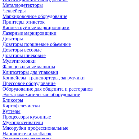
Металлодетекторы
Чеквейеры
Маркировочное оборудование
Принтеры этикеток
Каплеструйные маркировщики
Лазерные маркировщики
Дозаторы
Дозаторы поршневые обьемные
Дозаторы весовые
Дозаторы шнековые
Мультиголовки
Фальцевальные машины
Клипсаторы для упаковки
Конвейеры, транспортеры, загрузчики
Прессовое оборудование
Оборудование для общепита и ресторанов
Электромеханическое оборудование
Бликсеры
Картофелечистки
Куттеры
Процессоры кухонные
Мукопросеиватели
Мясорубки профессиональные
Наполнители колбасок