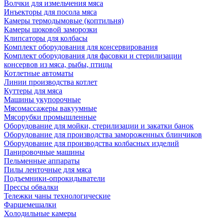
Волчки для измельчения мяса
Инъекторы для посола мяса
Камеры термодымовые (коптильня)
Камеры шоковой заморозки
Клипсаторы для колбасы
Комплект оборудования для консервирования
Комплект оборудования для фасовки и стерилизации
консервов из мяса, рыбы, птицы
Котлетные автоматы
Линии производства котлет
Куттеры для мяса
Машины укупорочные
Мясомассажеры вакуумные
Мясорубки промышленные
Оборудование для мойки, стерилизации и закатки банок
Оборудование для производства замороженных блинчиков
Оборудование для производства колбасных изделий
Панировочные машины
Пельменные аппараты
Пилы ленточные для мяса
Подъемники-опрокидыватели
Прессы обвалки
Тележки чаны технологические
Фаршемешалки
Холодильные камеры