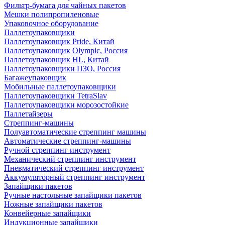
Фильтр-бумага для чайных пакетов
Мешки полипропиленовые
Упаковочное оборудование
Паллетоупаковщики
Паллетоупаковщик Pride, Китай
Паллетоупаковщик Olympic, Россия
Паллетоупаковщик HL, Китай
Паллетоупаковщики ПЗО, Россия
Багажеупаковщик
Мобильные паллетоупаковщики
Паллетоупаковщики TetraSlav
Паллетоупаковщики морозостойкие
Паллетайзеры
Стреппинг-машины
Полуавтоматические стреппинг машины
Автоматические стреппинг-машины
Ручной стреппинг инструмент
Механический стреппинг инструмент
Пневматический стреппинг инструмент
Аккумуляторный стреппинг инструмент
Запайщики пакетов
Ручные настольные запайщики пакетов
Ножные запайщики пакетов
Конвейерные запайщики
Индукционные запайщики