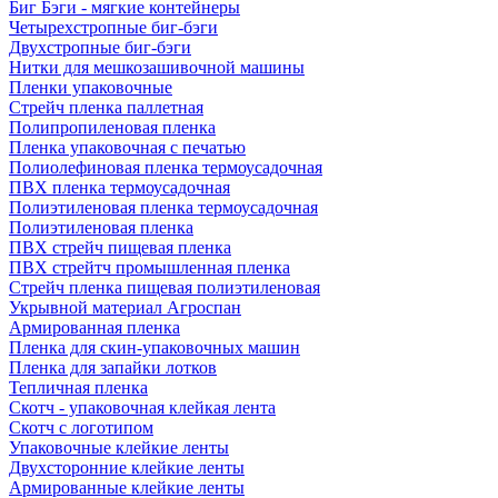
Биг Бэги - мягкие контейнеры
Четырехстропные биг-бэги
Двухстропные биг-бэги
Нитки для мешкозашивочной машины
Пленки упаковочные
Стрейч пленка паллетная
Полипропиленовая пленка
Пленка упаковочная с печатью
Полиолефиновая пленка термоусадочная
ПВХ пленка термоусадочная
Полиэтиленовая пленка термоусадочная
Полиэтиленовая пленка
ПВХ стрейч пищевая пленка
ПВХ стрейтч промышленная пленка
Стрейч пленка пищевая полиэтиленовая
Укрывной материал Агроспан
Армированная пленка
Пленка для скин-упаковочных машин
Пленка для запайки лотков
Тепличная пленка
Скотч - упаковочная клейкая лента
Скотч с логотипом
Упаковочные клейкие ленты
Двухсторонние клейкие ленты
Армированные клейкие ленты