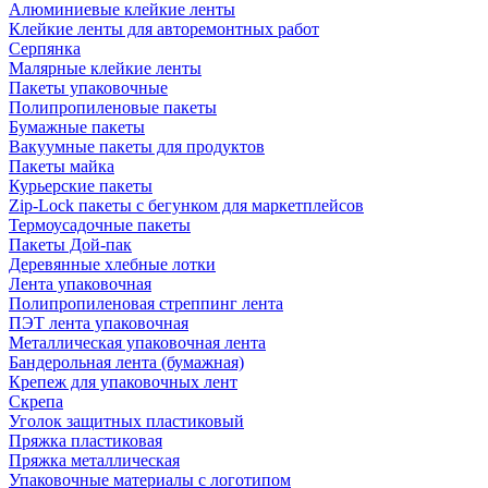
Алюминиевые клейкие ленты
Клейкие ленты для авторемонтных работ
Серпянка
Малярные клейкие ленты
Пакеты упаковочные
Полипропиленовые пакеты
Бумажные пакеты
Вакуумные пакеты для продуктов
Пакеты майка
Курьерские пакеты
Zip-Lock пакеты с бегунком для маркетплейсов
Термоусадочные пакеты
Пакеты Дой-пак
Деревянные хлебные лотки
Лента упаковочная
Полипропиленовая стреппинг лента
ПЭТ лента упаковочная
Металлическая упаковочная лента
Бандерольная лента (бумажная)
Крепеж для упаковочных лент
Скрепа
Уголок защитных пластиковый
Пряжка пластиковая
Пряжка металлическая
Упаковочные материалы с логотипом