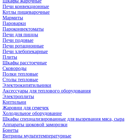
Шкафы жарочные
Печи конвекционные
Котлы пищеварочные
Мармиты
Пароварки
Пароконвектоматы
Печи для пиццы
Печи подовые
Печи ротационные
Печи хлебопекарные
Плиты
Шкафы расстоечные
Сковороды
Полки тепловые
Столы тепловые
Электрокипятильники
Аксессуары для теплового оборудования
Электроплиты
Коптильни
Жаровни для семечек
Холодильное оборудование
Шкафы специализированные для вызревания мяса, сыра
Аппараты шоковой заморозки
Бонеты
Витрины мультитемпературные