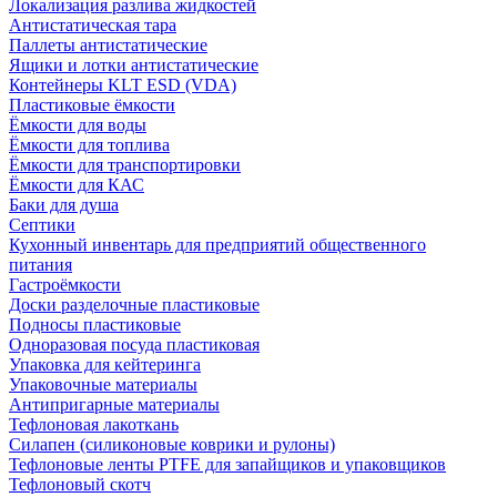
Локализация разлива жидкостей
Антистатическая тара
Паллеты антистатические
Ящики и лотки антистатические
Контейнеры KLT ESD (VDA)
Пластиковые ёмкости
Ёмкости для воды
Ёмкости для топлива
Ёмкости для транспортировки
Ёмкости для КАС
Баки для душа
Септики
Кухонный инвентарь для предприятий общественного
питания
Гастроёмкости
Доски разделочные пластиковые
Подносы пластиковые
Одноразовая посуда пластиковая
Упаковка для кейтеринга
Упаковочные материалы
Антипригарные материалы
Тефлоновая лакоткань
Силапен (силиконовые коврики и рулоны)
Тефлоновые ленты PTFE для запайщиков и упаковщиков
Тефлоновый скотч