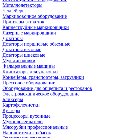
Металлодетекторы
Чеквейеры
Маркировочное оборудование
Принтеры этикеток
Каплеструйные маркировщики
Лазерные маркировщики
Дозаторы
Дозаторы поршневые обьемные
Дозаторы весовые
Дозаторы шнековые
Мультиголовки
Фальцевальные машины
Клипсаторы для упаковки
Конвейеры, транспортеры, загрузчики
Прессовое оборудование
Оборудование для общепита и ресторанов
Электромеханическое оборудование
Бликсеры
Картофелечистки
Куттеры
Процессоры кухонные
Мукопросеиватели
Мясорубки профессиональные
Наполнители колбасок