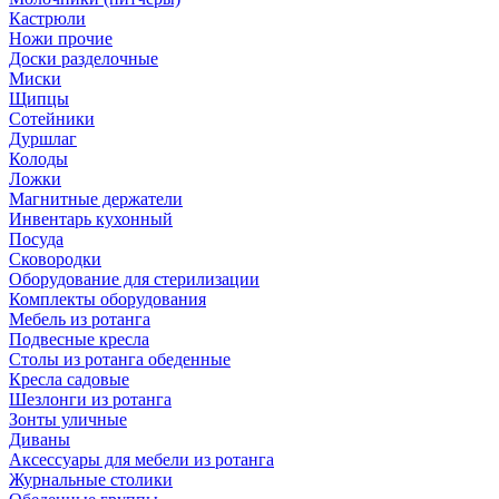
Кастрюли
Ножи прочие
Доски разделочные
Миски
Щипцы
Сотейники
Дуршлаг
Колоды
Ложки
Магнитные держатели
Инвентарь кухонный
Посуда
Сковородки
Оборудование для стерилизации
Комплекты оборудования
Мебель из ротанга
Подвесные кресла
Столы из ротанга обеденные
Кресла садовые
Шезлонги из ротанга
Зонты уличные
Диваны
Аксессуары для мебели из ротанга
Журнальные столики