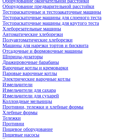
Оборудование окончательной расстойки
Оборудование предварительной расстойки
Тестораскаточные и тестозакаточные машины
Тестораскаточные машины для слоеного теста
Тестораскаточные машины для крутого теста
Хлеборезательные машины
Автоматические хлеборезки
Полуавтоматические хлеборезки
Машины для нарезки тортов и бисквита
Отсадочные и формовочные машины
Шприцы-дозаторы
Дражировочные барабаны
Варочные котлы и кремоварки
Паровые варочные котлы
Электрические варочные котлы
Измельчители
Измельчители для сахара
Измельчители для сухарей
Коллоидные мельницы
Противни, тележки и хлебные формы
Хлебные формы
Тележки
Противни
Пищевое оборудование
Пищевые насосы