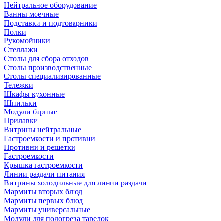
Нейтральное оборудование
Ванны моечные
Подставки и подтоварники
Полки
Рукомойники
Стеллажи
Столы для сбора отходов
Столы производственные
Столы специализированные
Тележки
Шкафы кухонные
Шпильки
Модули барные
Прилавки
Витрины нейтральные
Гастроемкости и противни
Противни и решетки
Гастроемкости
Крышка гастроемкости
Линии раздачи питания
Витрины холодильные для линии раздачи
Мармиты вторых блюд
Мармиты первых блюд
Мармиты универсальные
Модули для подогрева тарелок