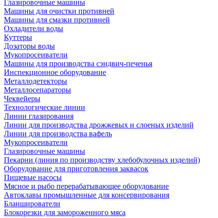
Глазировочные машины
Машины для очистки противней
Машины для смазки противней
Охладители воды
Куттеры
Дозаторы воды
Мукопросеиватели
Машины для производства сэндвич-печенья
Инспекционное оборудование
Металлодетекторы
Металлосепараторы
Чеквейеры
Технологические линии
Линии глазирования
Линии для производства дрожжевых и слоеных изделий
Линии для производства вафель
Мукопросеиватели
Глазировочные машины
Пекарни (линия по производству хлебобулочных изделий)
Оборудование для приготовления заквасок
Пищевые насосы
Мясное и рыбо перерабатывающее оборудование
Автоклавы промышленные для консервирования
Бланширователи
Блокорезки для замороженного мяса