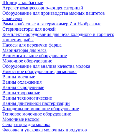
Шприцы колбасные
Агрегат компрессорно-конденсаторный
Оборудование для производства мясных паштетов
Слайсеры
Рамы колбасные для термокамер Z и H-образные
Стерилизаторы для ножей
Комплект оборудования для цеха холодного и горячего
копчения рыбы
Насосы для перекачки фарша
Маринаторы для мяса
Вспомогательное оборудование
Молочное оборудование
Оборудование для анализа качества молока
Емкостное оборудование для молока
Ванны моечные
Ванны охлаждения
Ванны сыродельные
Ванны творожные
Ванны технологические
Ванны длительной пастеризации
Холодильное молочное оборудование
Тепловое молочное оборудование
Молочные насосы
Сепараторы для молока
Фасовка и упаковка молочных продуктов