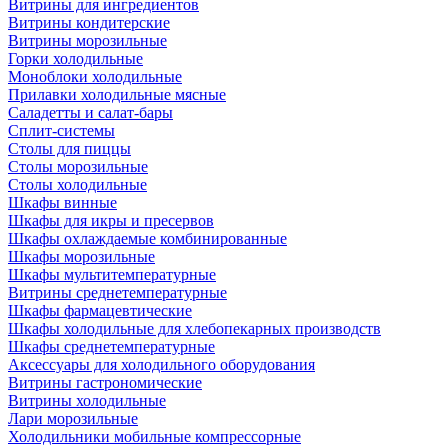
Витрины для ингредиентов
Витрины кондитерские
Витрины морозильные
Горки холодильные
Моноблоки холодильные
Прилавки холодильные мясные
Саладетты и салат-бары
Сплит-системы
Столы для пиццы
Столы морозильные
Столы холодильные
Шкафы винные
Шкафы для икры и пресервов
Шкафы охлаждаемые комбинированные
Шкафы морозильные
Шкафы мультитемпературные
Витрины среднетемпературные
Шкафы фармацевтические
Шкафы холодильные для хлебопекарных производств
Шкафы среднетемпературные
Аксессуары для холодильного оборудования
Витрины гастрономические
Витрины холодильные
Лари морозильные
Холодильники мобильные компрессорные