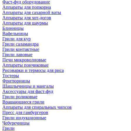
Фаст-фуд оборудование
Аппараты для попкорна
Аппараты для сахарной ваты
Аппараты для хот-догов
Аппараты для шаурмы
Блинницы
Вафельницы
Грили для кур
Грили саламандра
Грили контактные
Грили лавовые
Печи микроволновые
Аппараты пончиковые
Рисоварки и термосы для риса
Тостеры
Фритюрницы
Шашлычницы и мангалы
Аксессуары для фаст-фуд
Грили роликовые
Вращающиеся грили
Аппараты для спиральных чипсов
Пресс для гамбургеров
Грили индукционные
Чебуречницы
Грили