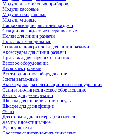
Модули для столовых приборов
Модули кассовые
Модули нейтральные
Модули угловые
Направляющие для линии раздачи
Секции охлаждаемые встраиваемые
Полки для линии раздачи
Прилавки холодильные
Тепловые поверхности для линии раздачи
Аксессуары для линий раздачи
Прилавки для горячих напитков
Весовое оборудование
Весы электронные
Вентиляционное оборудование
Зонты вытяжные
Аксессуары для вентиляционного оборудования
Санитарно-гигиеническое оборудование
Лампы для дезинфекции
Шкафы для стерилизации посуды
Шкафы для дезинфекции
Фены
Дозаторы и диспенсеры для гигиены
Лампы инсектицидные
Рукосушители
Средства санитарно-гигиенические