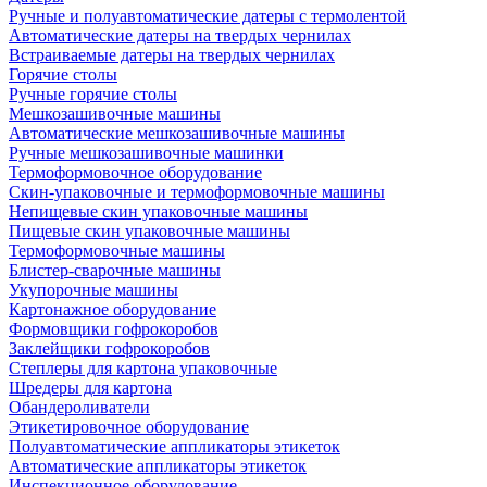
Ручные и полуавтоматические датеры с термолентой
Автоматические датеры на твердых чернилах
Встраиваемые датеры на твердых чернилах
Горячие столы
Ручные горячие столы
Мешкозашивочные машины
Автоматические мешкозашивочные машины
Ручные мешкозашивочные машинки
Термоформовочное оборудование
Скин-упаковочные и термоформовочные машины
Непищевые скин упаковочные машины
Пищевые скин упаковочные машины
Термоформовочные машины
Блистер-сварочные машины
Укупорочные машины
Картонажное оборудование
Формовщики гофрокоробов
Заклейщики гофрокоробов
Степлеры для картона упаковочные
Шредеры для картона
Обандероливатели
Этикетировочное оборудование
Полуавтоматические аппликаторы этикеток
Автоматические аппликаторы этикеток
Инспекционное оборудование