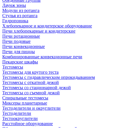
Обеденные группы
Лаунж зоны
Модули из ротанга
Стулья из ротанга
Гидропоника
Хлебопекарное и кондитерское оборудование
Печи хлебопекарные и кондитерские
Печи ротационные
Печи подовые
Печи конвекционные
Печи для пиццы
Комбинированные конвекционные печи
Пекарские шкафы
Тестомесы
Тестомесы для крутого теста
Тестомесы с гидравлическим опрокидыванием
Тестомесы с откатной дежой
Тестомесы со стационарной дежой
Тестомесы со съемной дежой
Спиральные тестомесы
Миксеры планетарные
Тестоделители и округлители
Тестоделители
Тестоокруглители
Расстойное оборудование