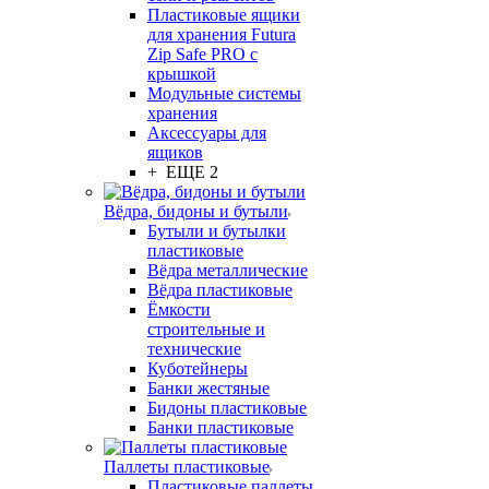
Пластиковые ящики
для хранения Futura
Zip Safe PRO с
крышкой
Модульные системы
хранения
Аксессуары для
ящиков
+ ЕЩЕ 2
Вёдра, бидоны и бутыли
Бутыли и бутылки
пластиковые
Вёдра металлические
Вёдра пластиковые
Ёмкости
строительные и
технические
Куботейнеры
Банки жестяные
Бидоны пластиковые
Банки пластиковые
Паллеты пластиковые
Пластиковые паллеты