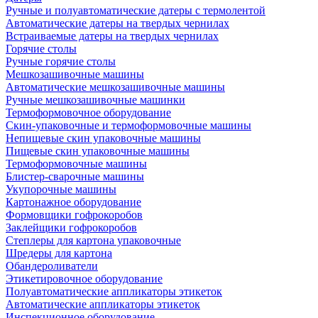
Ручные и полуавтоматические датеры с термолентой
Автоматические датеры на твердых чернилах
Встраиваемые датеры на твердых чернилах
Горячие столы
Ручные горячие столы
Мешкозашивочные машины
Автоматические мешкозашивочные машины
Ручные мешкозашивочные машинки
Термоформовочное оборудование
Скин-упаковочные и термоформовочные машины
Непищевые скин упаковочные машины
Пищевые скин упаковочные машины
Термоформовочные машины
Блистер-сварочные машины
Укупорочные машины
Картонажное оборудование
Формовщики гофрокоробов
Заклейщики гофрокоробов
Степлеры для картона упаковочные
Шредеры для картона
Обандероливатели
Этикетировочное оборудование
Полуавтоматические аппликаторы этикеток
Автоматические аппликаторы этикеток
Инспекционное оборудование