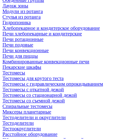
Обеденные группы
Лаунж зоны
Модули из ротанга
Стулья из ротанга
Гидропоника
Хлебопекарное и кондитерское оборудование
Печи хлебопекарные и кондитерские
Печи ротационные
Печи подовые
Печи конвекционные
Печи для пиццы
Комбинированные конвекционные печи
Пекарские шкафы
Тестомесы
Тестомесы для крутого теста
Тестомесы с гидравлическим опрокидыванием
Тестомесы с откатной дежой
Тестомесы со стационарной дежой
Тестомесы со съемной дежой
Спиральные тестомесы
Миксеры планетарные
Тестоделители и округлители
Тестоделители
Тестоокруглители
Расстойное оборудование