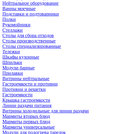
Нейтральное оборудование
Ванны моечные
Подставки и подтоварники
Полки
Рукомойники
Стеллажи
Столы для сбора отходов
Столы производственные
Столы специализированные
Тележки
Шкафы кухонные
Шпильки
Модули барные
Прилавки
Витрины нейтральные
Гастроемкости и противни
Противни и решетки
Гастроемкости
Крышка гастроемкости
Линии раздачи питания
Витрины холодильные для линии раздачи
Мармиты вторых блюд
Мармиты первых блюд
Мармиты универсальные
Модули для подогрева тарелок