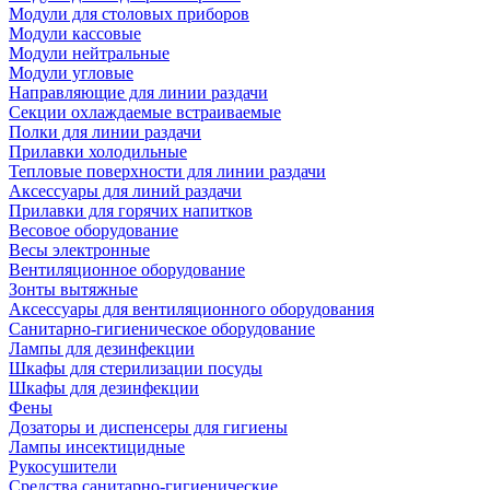
Модули для столовых приборов
Модули кассовые
Модули нейтральные
Модули угловые
Направляющие для линии раздачи
Секции охлаждаемые встраиваемые
Полки для линии раздачи
Прилавки холодильные
Тепловые поверхности для линии раздачи
Аксессуары для линий раздачи
Прилавки для горячих напитков
Весовое оборудование
Весы электронные
Вентиляционное оборудование
Зонты вытяжные
Аксессуары для вентиляционного оборудования
Санитарно-гигиеническое оборудование
Лампы для дезинфекции
Шкафы для стерилизации посуды
Шкафы для дезинфекции
Фены
Дозаторы и диспенсеры для гигиены
Лампы инсектицидные
Рукосушители
Средства санитарно-гигиенические