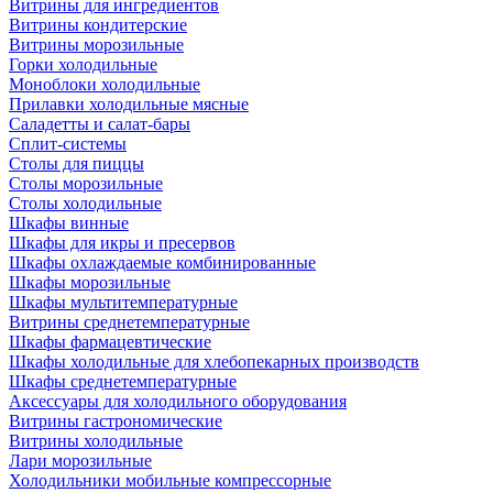
Витрины для ингредиентов
Витрины кондитерские
Витрины морозильные
Горки холодильные
Моноблоки холодильные
Прилавки холодильные мясные
Саладетты и салат-бары
Сплит-системы
Столы для пиццы
Столы морозильные
Столы холодильные
Шкафы винные
Шкафы для икры и пресервов
Шкафы охлаждаемые комбинированные
Шкафы морозильные
Шкафы мультитемпературные
Витрины среднетемпературные
Шкафы фармацевтические
Шкафы холодильные для хлебопекарных производств
Шкафы среднетемпературные
Аксессуары для холодильного оборудования
Витрины гастрономические
Витрины холодильные
Лари морозильные
Холодильники мобильные компрессорные