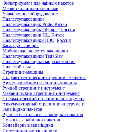
Фильтр-бумага для чайных пакетов
Мешки полипропиленовые
Упаковочное оборудование
Паллетоупаковщики
Паллетоупаковщик Pride, Китай
Паллетоупаковщик Olympic, Россия
Паллетоупаковщик HL, Китай
Паллетоупаковщики ПЗО, Россия
Багажеупаковщик
Мобильные паллетоупаковщики
Паллетоупаковщики TetraSlav
Паллетоупаковщики морозостойкие
Паллетайзеры
Стреппинг-машины
Полуавтоматические стреппинг машины
Автоматические стреппинг-машины
Ручной стреппинг инструмент
Механический стреппинг инструмент
Пневматический стреппинг инструмент
Аккумуляторный стреппинг инструмент
Запайщики пакетов
Ручные настольные запайщики пакетов
Ножные запайщики пакетов
Конвейерные запайщики
Индукционные запайщики