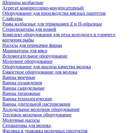
Шприцы колбасные
Агрегат компрессорно-конденсаторный
Оборудование для производства мясных паштетов
Слайсеры
Рамы колбасные для термокамер Z и H-образные
Стерилизаторы для ножей
Комплект оборудования для цеха холодного и горячего
копчения рыбы
Насосы для перекачки фарша
Маринаторы для мяса
Вспомогательное оборудование
Молочное оборудование
Оборудование для анализа качества молока
Емкостное оборудование для молока
Ванны моечные
Ванны охлаждения
Ванны сыродельные
Ванны творожные
Ванны технологические
Ванны длительной пастеризации
Холодильное молочное оборудование
Тепловое молочное оборудование
Молочные насосы
Сепараторы для молока
Фасовка и упаковка молочных продуктов