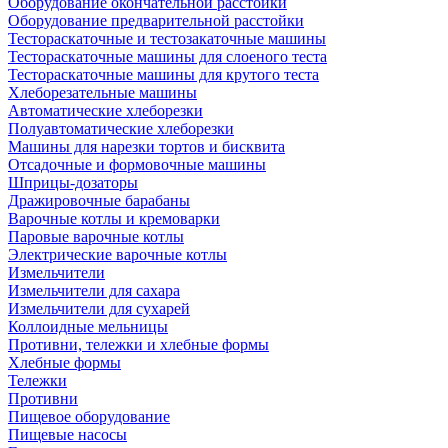
Оборудование окончательной расстойки
Оборудование предварительной расстойки
Тестораскаточные и тестозакаточные машины
Тестораскаточные машины для слоеного теста
Тестораскаточные машины для крутого теста
Хлеборезательные машины
Автоматические хлеборезки
Полуавтоматические хлеборезки
Машины для нарезки тортов и бисквита
Отсадочные и формовочные машины
Шприцы-дозаторы
Дражировочные барабаны
Варочные котлы и кремоварки
Паровые варочные котлы
Электрические варочные котлы
Измельчители
Измельчители для сахара
Измельчители для сухарей
Коллоидные мельницы
Противни, тележки и хлебные формы
Хлебные формы
Тележки
Противни
Пищевое оборудование
Пищевые насосы