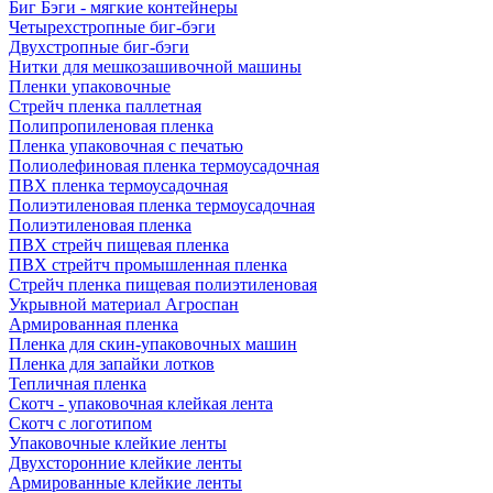
Биг Бэги - мягкие контейнеры
Четырехстропные биг-бэги
Двухстропные биг-бэги
Нитки для мешкозашивочной машины
Пленки упаковочные
Стрейч пленка паллетная
Полипропиленовая пленка
Пленка упаковочная с печатью
Полиолефиновая пленка термоусадочная
ПВХ пленка термоусадочная
Полиэтиленовая пленка термоусадочная
Полиэтиленовая пленка
ПВХ стрейч пищевая пленка
ПВХ стрейтч промышленная пленка
Стрейч пленка пищевая полиэтиленовая
Укрывной материал Агроспан
Армированная пленка
Пленка для скин-упаковочных машин
Пленка для запайки лотков
Тепличная пленка
Скотч - упаковочная клейкая лента
Скотч с логотипом
Упаковочные клейкие ленты
Двухсторонние клейкие ленты
Армированные клейкие ленты