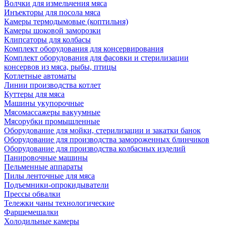
Волчки для измельчения мяса
Инъекторы для посола мяса
Камеры термодымовые (коптильня)
Камеры шоковой заморозки
Клипсаторы для колбасы
Комплект оборудования для консервирования
Комплект оборудования для фасовки и стерилизации
консервов из мяса, рыбы, птицы
Котлетные автоматы
Линии производства котлет
Куттеры для мяса
Машины укупорочные
Мясомассажеры вакуумные
Мясорубки промышленные
Оборудование для мойки, стерилизации и закатки банок
Оборудование для производства замороженных блинчиков
Оборудование для производства колбасных изделий
Панировочные машины
Пельменные аппараты
Пилы ленточные для мяса
Подъемники-опрокидыватели
Прессы обвалки
Тележки чаны технологические
Фаршемешалки
Холодильные камеры