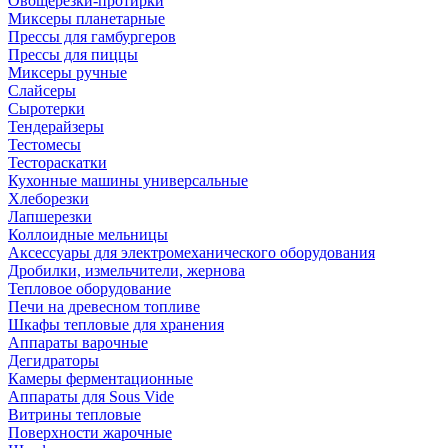
Овощерезки-протирки
Миксеры планетарные
Прессы для гамбургеров
Прессы для пиццы
Миксеры ручные
Слайсеры
Сыротерки
Тендерайзеры
Тестомесы
Тестораскатки
Кухонные машины универсальные
Хлеборезки
Лапшерезки
Коллоидные мельницы
Аксессуары для электромеханического оборудования
Дробилки, измельчители, жернова
Тепловое оборудование
Печи на древесном топливе
Шкафы тепловые для хранения
Аппараты варочные
Дегидраторы
Камеры ферментационные
Аппараты для Sous Vide
Витрины тепловые
Поверхности жарочные