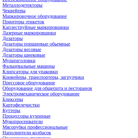
Металлодетекторы
Чеквейеры
Маркировочное оборудование
Принтеры этикеток
Каплеструйные маркировщики
Лазерные маркировщики
Дозаторы
Дозаторы поршневые обьемные
Дозаторы весовые
Дозаторы шнековые
Мультиголовки
Фальцевальные машины
Клипсаторы для упаковки
Конвейеры, транспортеры, загрузчики
Прессовое оборудование
Оборудование для общепита и ресторанов
Электромеханическое оборудование
Бликсеры
Картофелечистки
Куттеры
Процессоры кухонные
Мукопросеиватели
Мясорубки профессиональные
Наполнители колбасок