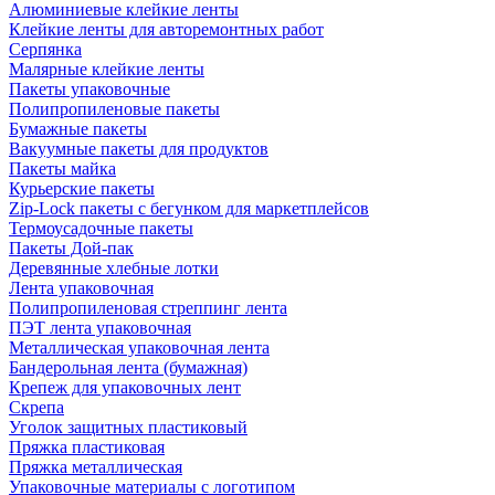
Алюминиевые клейкие ленты
Клейкие ленты для авторемонтных работ
Серпянка
Малярные клейкие ленты
Пакеты упаковочные
Полипропиленовые пакеты
Бумажные пакеты
Вакуумные пакеты для продуктов
Пакеты майка
Курьерские пакеты
Zip-Lock пакеты с бегунком для маркетплейсов
Термоусадочные пакеты
Пакеты Дой-пак
Деревянные хлебные лотки
Лента упаковочная
Полипропиленовая стреппинг лента
ПЭТ лента упаковочная
Металлическая упаковочная лента
Бандерольная лента (бумажная)
Крепеж для упаковочных лент
Скрепа
Уголок защитных пластиковый
Пряжка пластиковая
Пряжка металлическая
Упаковочные материалы с логотипом