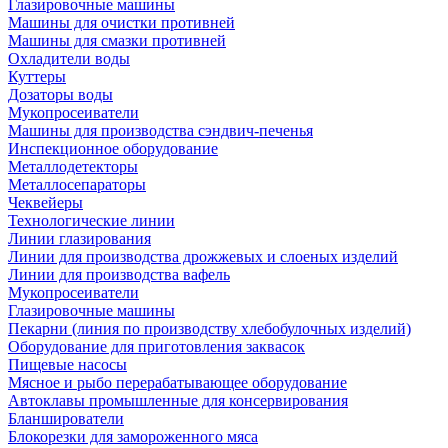
Глазировочные машины
Машины для очистки противней
Машины для смазки противней
Охладители воды
Куттеры
Дозаторы воды
Мукопросеиватели
Машины для производства сэндвич-печенья
Инспекционное оборудование
Металлодетекторы
Металлосепараторы
Чеквейеры
Технологические линии
Линии глазирования
Линии для производства дрожжевых и слоеных изделий
Линии для производства вафель
Мукопросеиватели
Глазировочные машины
Пекарни (линия по производству хлебобулочных изделий)
Оборудование для приготовления заквасок
Пищевые насосы
Мясное и рыбо перерабатывающее оборудование
Автоклавы промышленные для консервирования
Бланширователи
Блокорезки для замороженного мяса