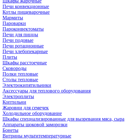
Шкафы жарочные
Печи конвекционные
Котлы пищеварочные
Мармиты
Пароварки
Пароконвектоматы
Печи для пиццы
Печи подовые
Печи ротационные
Печи хлебопекарные
Плиты
Шкафы расстоечные
Сковороды
Полки тепловые
Столы тепловые
Электрокипятильники
Аксессуары для теплового оборудования
Электроплиты
Коптильни
Жаровни для семечек
Холодильное оборудование
Шкафы специализированные для вызревания мяса, сыра
Аппараты шоковой заморозки
Бонеты
Витрины мультитемпературные