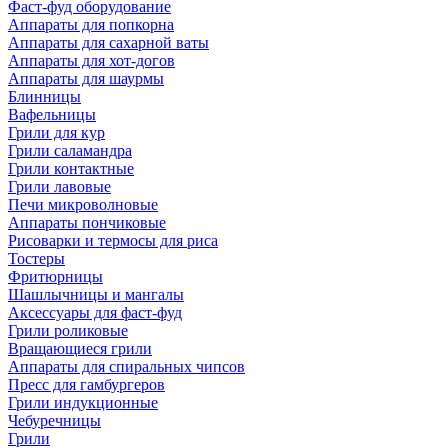
Фаст-фуд оборудование
Аппараты для попкорна
Аппараты для сахарной ваты
Аппараты для хот-догов
Аппараты для шаурмы
Блинницы
Вафельницы
Грили для кур
Грили саламандра
Грили контактные
Грили лавовые
Печи микроволновые
Аппараты пончиковые
Рисоварки и термосы для риса
Тостеры
Фритюрницы
Шашлычницы и мангалы
Аксессуары для фаст-фуд
Грили роликовые
Вращающиеся грили
Аппараты для спиральных чипсов
Пресс для гамбургеров
Грили индукционные
Чебуречницы
Грили