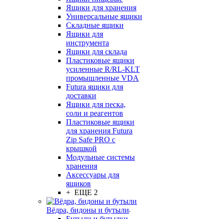
Ящики для хранения
Универсальные ящики
Складные ящики
Ящики для
инструмента
Ящики для склада
Пластиковые ящики
усиленные R/RL-KLT
промышленные VDA
Futura ящики для
доставки
Ящики для песка,
соли и реагентов
Пластиковые ящики
для хранения Futura
Zip Safe PRO с
крышкой
Модульные системы
хранения
Аксессуары для
ящиков
+ ЕЩЕ 2
Вёдра, бидоны и бутыли
Бутыли и бутылки