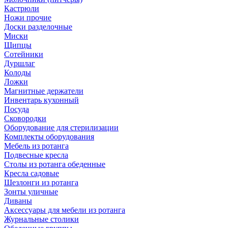
Кастрюли
Ножи прочие
Доски разделочные
Миски
Щипцы
Сотейники
Дуршлаг
Колоды
Ложки
Магнитные держатели
Инвентарь кухонный
Посуда
Сковородки
Оборудование для стерилизации
Комплекты оборудования
Мебель из ротанга
Подвесные кресла
Столы из ротанга обеденные
Кресла садовые
Шезлонги из ротанга
Зонты уличные
Диваны
Аксессуары для мебели из ротанга
Журнальные столики