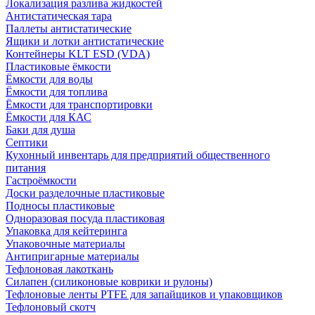
Локализация разлива жидкостей
Антистатическая тара
Паллеты антистатические
Ящики и лотки антистатические
Контейнеры KLT ESD (VDA)
Пластиковые ёмкости
Ёмкости для воды
Ёмкости для топлива
Ёмкости для транспортировки
Ёмкости для КАС
Баки для душа
Септики
Кухонный инвентарь для предприятий общественного
питания
Гастроёмкости
Доски разделочные пластиковые
Подносы пластиковые
Одноразовая посуда пластиковая
Упаковка для кейтеринга
Упаковочные материалы
Антипригарные материалы
Тефлоновая лакоткань
Силапен (силиконовые коврики и рулоны)
Тефлоновые ленты PTFE для запайщиков и упаковщиков
Тефлоновый скотч