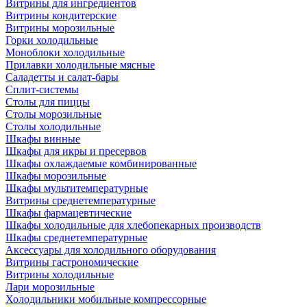
Витрины для ингредиентов
Витрины кондитерские
Витрины морозильные
Горки холодильные
Моноблоки холодильные
Прилавки холодильные мясные
Саладетты и салат-бары
Сплит-системы
Столы для пиццы
Столы морозильные
Столы холодильные
Шкафы винные
Шкафы для икры и пресервов
Шкафы охлаждаемые комбинированные
Шкафы морозильные
Шкафы мультитемпературные
Витрины среднетемпературные
Шкафы фармацевтические
Шкафы холодильные для хлебопекарных производств
Шкафы среднетемпературные
Аксессуары для холодильного оборудования
Витрины гастрономические
Витрины холодильные
Лари морозильные
Холодильники мобильные компрессорные