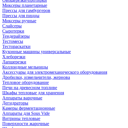
Овощерезки-протирки
Миксеры планетарные
Прессы для гамбургеров
Прессы для пиццы
Миксеры ручные
Слайсеры
Сыротерки
Тендерайзеры
Тестомесы
Тестораскатки
Кухонные машины универсальные
Хлеборезки
Лапшерезки
Коллоидные мельницы
Аксессуары для электромеханического оборудования
Дробилки, измельчители, жернова
Тепловое оборудование
Печи на древесном топливе
Шкафы тепловые для хранения
Аппараты варочные
Дегидраторы
Камеры ферментационные
Аппараты для Sous Vide
Витрины тепловые
Поверхности жарочные