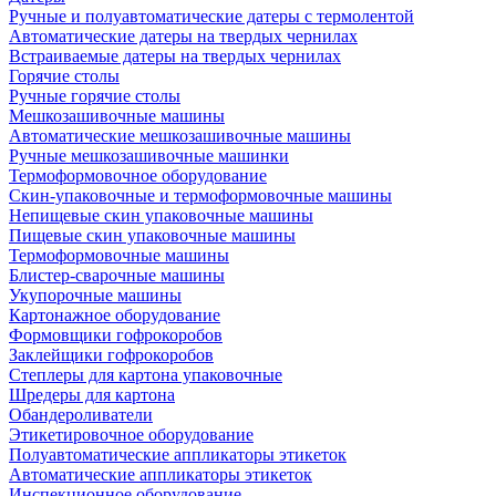
Ручные и полуавтоматические датеры с термолентой
Автоматические датеры на твердых чернилах
Встраиваемые датеры на твердых чернилах
Горячие столы
Ручные горячие столы
Мешкозашивочные машины
Автоматические мешкозашивочные машины
Ручные мешкозашивочные машинки
Термоформовочное оборудование
Скин-упаковочные и термоформовочные машины
Непищевые скин упаковочные машины
Пищевые скин упаковочные машины
Термоформовочные машины
Блистер-сварочные машины
Укупорочные машины
Картонажное оборудование
Формовщики гофрокоробов
Заклейщики гофрокоробов
Степлеры для картона упаковочные
Шредеры для картона
Обандероливатели
Этикетировочное оборудование
Полуавтоматические аппликаторы этикеток
Автоматические аппликаторы этикеток
Инспекционное оборудование