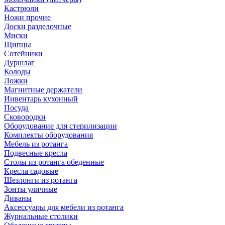
Кастрюли
Ножи прочие
Доски разделочные
Миски
Щипцы
Сотейники
Дуршлаг
Колоды
Ложки
Магнитные держатели
Инвентарь кухонный
Посуда
Сковородки
Оборудование для стерилизации
Комплекты оборудования
Мебель из ротанга
Подвесные кресла
Столы из ротанга обеденные
Кресла садовые
Шезлонги из ротанга
Зонты уличные
Диваны
Аксессуары для мебели из ротанга
Журнальные столики