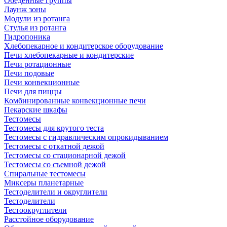
Обеденные группы
Лаунж зоны
Модули из ротанга
Стулья из ротанга
Гидропоника
Хлебопекарное и кондитерское оборудование
Печи хлебопекарные и кондитерские
Печи ротационные
Печи подовые
Печи конвекционные
Печи для пиццы
Комбинированные конвекционные печи
Пекарские шкафы
Тестомесы
Тестомесы для крутого теста
Тестомесы с гидравлическим опрокидыванием
Тестомесы с откатной дежой
Тестомесы со стационарной дежой
Тестомесы со съемной дежой
Спиральные тестомесы
Миксеры планетарные
Тестоделители и округлители
Тестоделители
Тестоокруглители
Расстойное оборудование