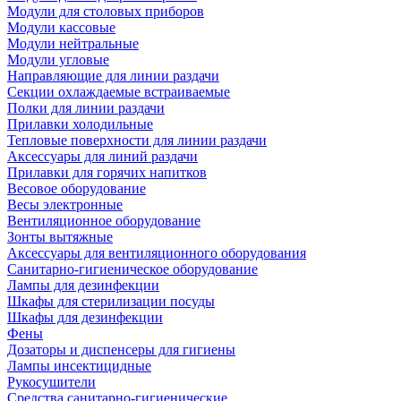
Модули для столовых приборов
Модули кассовые
Модули нейтральные
Модули угловые
Направляющие для линии раздачи
Секции охлаждаемые встраиваемые
Полки для линии раздачи
Прилавки холодильные
Тепловые поверхности для линии раздачи
Аксессуары для линий раздачи
Прилавки для горячих напитков
Весовое оборудование
Весы электронные
Вентиляционное оборудование
Зонты вытяжные
Аксессуары для вентиляционного оборудования
Санитарно-гигиеническое оборудование
Лампы для дезинфекции
Шкафы для стерилизации посуды
Шкафы для дезинфекции
Фены
Дозаторы и диспенсеры для гигиены
Лампы инсектицидные
Рукосушители
Средства санитарно-гигиенические