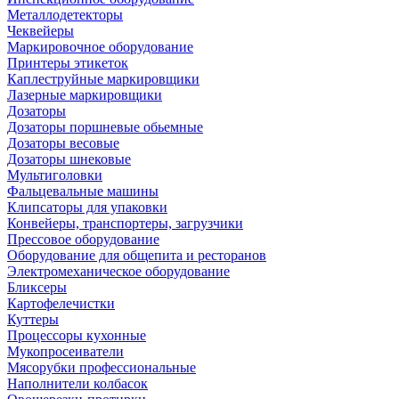
Металлодетекторы
Чеквейеры
Маркировочное оборудование
Принтеры этикеток
Каплеструйные маркировщики
Лазерные маркировщики
Дозаторы
Дозаторы поршневые обьемные
Дозаторы весовые
Дозаторы шнековые
Мультиголовки
Фальцевальные машины
Клипсаторы для упаковки
Конвейеры, транспортеры, загрузчики
Прессовое оборудование
Оборудование для общепита и ресторанов
Электромеханическое оборудование
Бликсеры
Картофелечистки
Куттеры
Процессоры кухонные
Мукопросеиватели
Мясорубки профессиональные
Наполнители колбасок