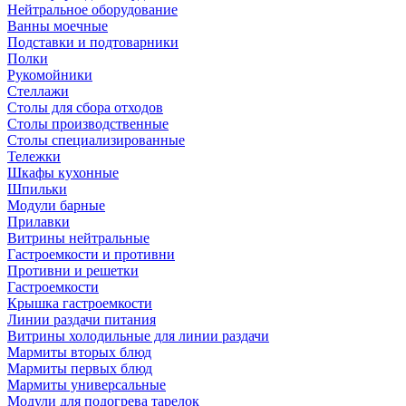
Нейтральное оборудование
Ванны моечные
Подставки и подтоварники
Полки
Рукомойники
Стеллажи
Столы для сбора отходов
Столы производственные
Столы специализированные
Тележки
Шкафы кухонные
Шпильки
Модули барные
Прилавки
Витрины нейтральные
Гастроемкости и противни
Противни и решетки
Гастроемкости
Крышка гастроемкости
Линии раздачи питания
Витрины холодильные для линии раздачи
Мармиты вторых блюд
Мармиты первых блюд
Мармиты универсальные
Модули для подогрева тарелок