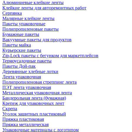
Алюминиевые клейкие ленты
Клейкие ленты для авторемонтных работ
Серпянка
Малярные клейкие ленты
Пакеты упаковочные
Полипропиленовые пакеты
Бумажные пакеты
Вакуумные пакеты для продуктов
Пакеты майка
Курьерские пакеты
Zip-Lock пакеты с бегунком для маркетплейсов
Термоусадочные пакеты
Пакеты Дой-пак
Деревянные хлебные лотки
Лента упаковочная
Полипропиленовая стреппинг лента
ПЭТ лента упаковочная
Металлическая упаковочная лента
Бандерольная лента (бумажная)
Крепеж для упаковочных лент
Скрепа
Уголок защитных пластиковый
Пряжка пластиковая
Пряжка металлическая
Упаковочные материалы с логотипом