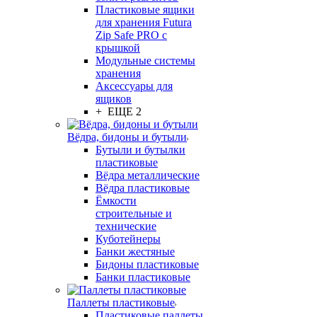
Пластиковые ящики
для хранения Futura
Zip Safe PRO с
крышкой
Модульные системы
хранения
Аксессуары для
ящиков
+ ЕЩЕ 2
Вёдра, бидоны и бутыли
Бутыли и бутылки
пластиковые
Вёдра металлические
Вёдра пластиковые
Ёмкости
строительные и
технические
Куботейнеры
Банки жестяные
Бидоны пластиковые
Банки пластиковые
Паллеты пластиковые
Пластиковые паллеты