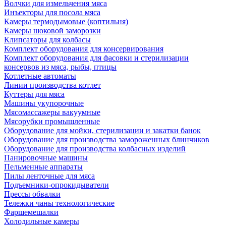
Волчки для измельчения мяса
Инъекторы для посола мяса
Камеры термодымовые (коптильня)
Камеры шоковой заморозки
Клипсаторы для колбасы
Комплект оборудования для консервирования
Комплект оборудования для фасовки и стерилизации
консервов из мяса, рыбы, птицы
Котлетные автоматы
Линии производства котлет
Куттеры для мяса
Машины укупорочные
Мясомассажеры вакуумные
Мясорубки промышленные
Оборудование для мойки, стерилизации и закатки банок
Оборудование для производства замороженных блинчиков
Оборудование для производства колбасных изделий
Панировочные машины
Пельменные аппараты
Пилы ленточные для мяса
Подъемники-опрокидыватели
Прессы обвалки
Тележки чаны технологические
Фаршемешалки
Холодильные камеры