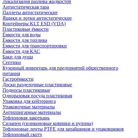
Локализация разлива жидкостей
Антистатическая тара
Паллеты антистатические
Ящики и лотки антистатические
Контейнеры KLT ESD (VDA)
Пластиковые ёмкости
Ёмкости для воды
Ёмкости для топлива
Ёмкости для транспортировки
Ёмкости для КАС
Баки для душа
Септики
Кухонный инвентарь для предприятий общественного
питания
Гастроёмкости
Доски разделочные пластиковые
Подносы пластиковые
Одноразовая посуда пластиковая
Упаковка для кейтеринга
Упаковочные материалы
Антипригарные материалы
Тефлоновая лакоткань
Силапен (силиконовые коврики и рулоны)
Тефлоновые ленты PTFE для запайщиков и упаковщиков
Тефлоновый скотч