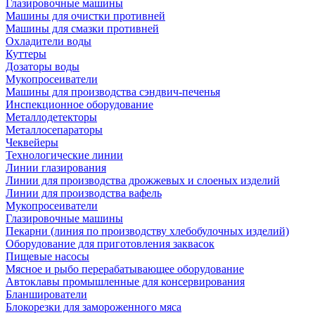
Глазировочные машины
Машины для очистки противней
Машины для смазки противней
Охладители воды
Куттеры
Дозаторы воды
Мукопросеиватели
Машины для производства сэндвич-печенья
Инспекционное оборудование
Металлодетекторы
Металлосепараторы
Чеквейеры
Технологические линии
Линии глазирования
Линии для производства дрожжевых и слоеных изделий
Линии для производства вафель
Мукопросеиватели
Глазировочные машины
Пекарни (линия по производству хлебобулочных изделий)
Оборудование для приготовления заквасок
Пищевые насосы
Мясное и рыбо перерабатывающее оборудование
Автоклавы промышленные для консервирования
Бланширователи
Блокорезки для замороженного мяса