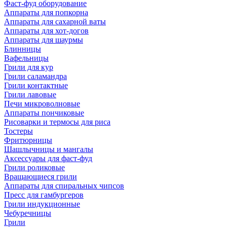
Фаст-фуд оборудование
Аппараты для попкорна
Аппараты для сахарной ваты
Аппараты для хот-догов
Аппараты для шаурмы
Блинницы
Вафельницы
Грили для кур
Грили саламандра
Грили контактные
Грили лавовые
Печи микроволновые
Аппараты пончиковые
Рисоварки и термосы для риса
Тостеры
Фритюрницы
Шашлычницы и мангалы
Аксессуары для фаст-фуд
Грили роликовые
Вращающиеся грили
Аппараты для спиральных чипсов
Пресс для гамбургеров
Грили индукционные
Чебуречницы
Грили