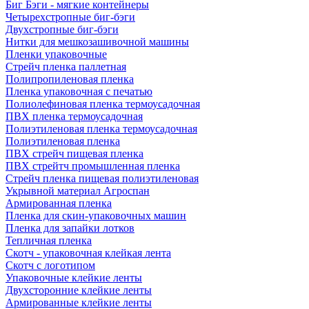
Биг Бэги - мягкие контейнеры
Четырехстропные биг-бэги
Двухстропные биг-бэги
Нитки для мешкозашивочной машины
Пленки упаковочные
Стрейч пленка паллетная
Полипропиленовая пленка
Пленка упаковочная с печатью
Полиолефиновая пленка термоусадочная
ПВХ пленка термоусадочная
Полиэтиленовая пленка термоусадочная
Полиэтиленовая пленка
ПВХ стрейч пищевая пленка
ПВХ стрейтч промышленная пленка
Стрейч пленка пищевая полиэтиленовая
Укрывной материал Агроспан
Армированная пленка
Пленка для скин-упаковочных машин
Пленка для запайки лотков
Тепличная пленка
Скотч - упаковочная клейкая лента
Скотч с логотипом
Упаковочные клейкие ленты
Двухсторонние клейкие ленты
Армированные клейкие ленты