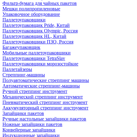
Фильтр-бумага для чайных пакетов
Мешки полипропиленовые
Упаковочное оборудование
Паллетоупаковщики
Паллетоупаковщик Pride, Китай
Паллетоупаковщик Olympic, Россия
Паллетоупаковщик HL, Китай
Паллетоупаковщики ПЗО, Россия
Багажеупаковщик
Мобильные паллетоупаковщики
Паллетоупаковщики TetraSlav
Паллетоупаковщики морозостойкие
Паллетайзеры
Стреппинг-машины
Полуавтоматические стреппинг машины
Автоматические стреппинг-машины
Ручной стреппинг инструмент
Механический стреппинг инструмент
Пневматический стреппинг инструмент
Аккумуляторный стреппинг инструмент
Запайщики пакетов
Ручные настольные запайщики пакетов
Ножные запайщики пакетов
Конвейерные запайщики
Индукционные запайщики