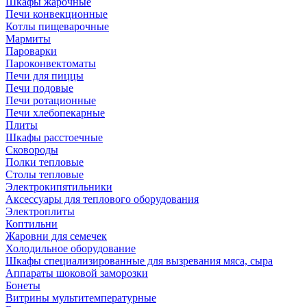
Шкафы жарочные
Печи конвекционные
Котлы пищеварочные
Мармиты
Пароварки
Пароконвектоматы
Печи для пиццы
Печи подовые
Печи ротационные
Печи хлебопекарные
Плиты
Шкафы расстоечные
Сковороды
Полки тепловые
Столы тепловые
Электрокипятильники
Аксессуары для теплового оборудования
Электроплиты
Коптильни
Жаровни для семечек
Холодильное оборудование
Шкафы специализированные для вызревания мяса, сыра
Аппараты шоковой заморозки
Бонеты
Витрины мультитемпературные