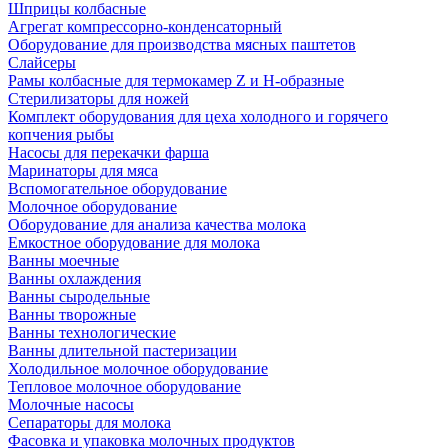
Шприцы колбасные
Агрегат компрессорно-конденсаторный
Оборудование для производства мясных паштетов
Слайсеры
Рамы колбасные для термокамер Z и H-образные
Стерилизаторы для ножей
Комплект оборудования для цеха холодного и горячего
копчения рыбы
Насосы для перекачки фарша
Маринаторы для мяса
Вспомогательное оборудование
Молочное оборудование
Оборудование для анализа качества молока
Емкостное оборудование для молока
Ванны моечные
Ванны охлаждения
Ванны сыродельные
Ванны творожные
Ванны технологические
Ванны длительной пастеризации
Холодильное молочное оборудование
Тепловое молочное оборудование
Молочные насосы
Сепараторы для молока
Фасовка и упаковка молочных продуктов