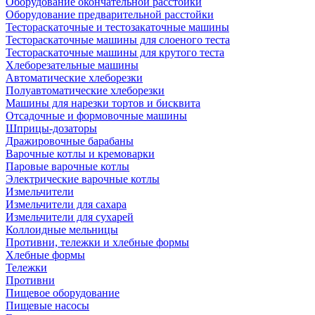
Оборудование окончательной расстойки
Оборудование предварительной расстойки
Тестораскаточные и тестозакаточные машины
Тестораскаточные машины для слоеного теста
Тестораскаточные машины для крутого теста
Хлеборезательные машины
Автоматические хлеборезки
Полуавтоматические хлеборезки
Машины для нарезки тортов и бисквита
Отсадочные и формовочные машины
Шприцы-дозаторы
Дражировочные барабаны
Варочные котлы и кремоварки
Паровые варочные котлы
Электрические варочные котлы
Измельчители
Измельчители для сахара
Измельчители для сухарей
Коллоидные мельницы
Противни, тележки и хлебные формы
Хлебные формы
Тележки
Противни
Пищевое оборудование
Пищевые насосы