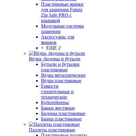
Пластиковые ящики
для хранения Futura
Zip Safe PRO с
крышкой
Модульные системы
хранения
Аксессуары для
ящиков
+ ЕЩЕ 2
Вёдра, бидоны и бутыли
Бутыли и бутылки
пластиковые
Вёдра металлические
Вёдра пластиковые
Ёмкости
строительные и
технические
Куботейнеры
Банки жестяные
Бидоны пластиковые
Банки пластиковые
Паллеты пластиковые
Пластиковые паллеты