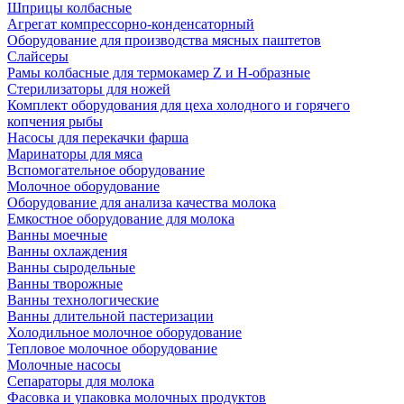
Шприцы колбасные
Агрегат компрессорно-конденсаторный
Оборудование для производства мясных паштетов
Слайсеры
Рамы колбасные для термокамер Z и H-образные
Стерилизаторы для ножей
Комплект оборудования для цеха холодного и горячего
копчения рыбы
Насосы для перекачки фарша
Маринаторы для мяса
Вспомогательное оборудование
Молочное оборудование
Оборудование для анализа качества молока
Емкостное оборудование для молока
Ванны моечные
Ванны охлаждения
Ванны сыродельные
Ванны творожные
Ванны технологические
Ванны длительной пастеризации
Холодильное молочное оборудование
Тепловое молочное оборудование
Молочные насосы
Сепараторы для молока
Фасовка и упаковка молочных продуктов