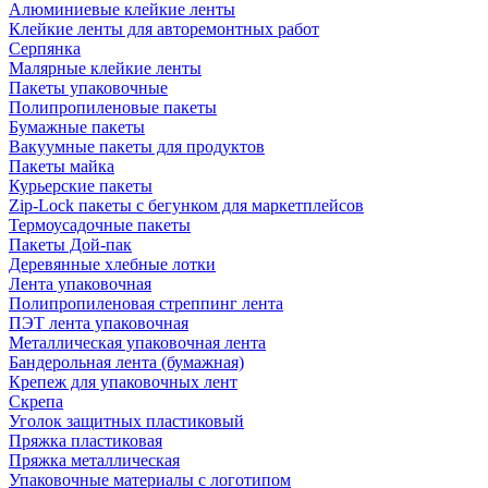
Алюминиевые клейкие ленты
Клейкие ленты для авторемонтных работ
Серпянка
Малярные клейкие ленты
Пакеты упаковочные
Полипропиленовые пакеты
Бумажные пакеты
Вакуумные пакеты для продуктов
Пакеты майка
Курьерские пакеты
Zip-Lock пакеты с бегунком для маркетплейсов
Термоусадочные пакеты
Пакеты Дой-пак
Деревянные хлебные лотки
Лента упаковочная
Полипропиленовая стреппинг лента
ПЭТ лента упаковочная
Металлическая упаковочная лента
Бандерольная лента (бумажная)
Крепеж для упаковочных лент
Скрепа
Уголок защитных пластиковый
Пряжка пластиковая
Пряжка металлическая
Упаковочные материалы с логотипом