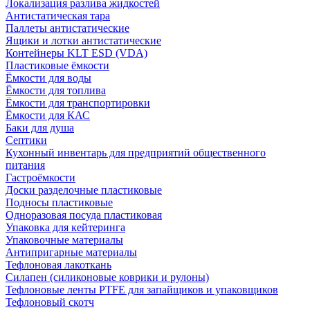
Локализация разлива жидкостей
Антистатическая тара
Паллеты антистатические
Ящики и лотки антистатические
Контейнеры KLT ESD (VDA)
Пластиковые ёмкости
Ёмкости для воды
Ёмкости для топлива
Ёмкости для транспортировки
Ёмкости для КАС
Баки для душа
Септики
Кухонный инвентарь для предприятий общественного
питания
Гастроёмкости
Доски разделочные пластиковые
Подносы пластиковые
Одноразовая посуда пластиковая
Упаковка для кейтеринга
Упаковочные материалы
Антипригарные материалы
Тефлоновая лакоткань
Силапен (силиконовые коврики и рулоны)
Тефлоновые ленты PTFE для запайщиков и упаковщиков
Тефлоновый скотч