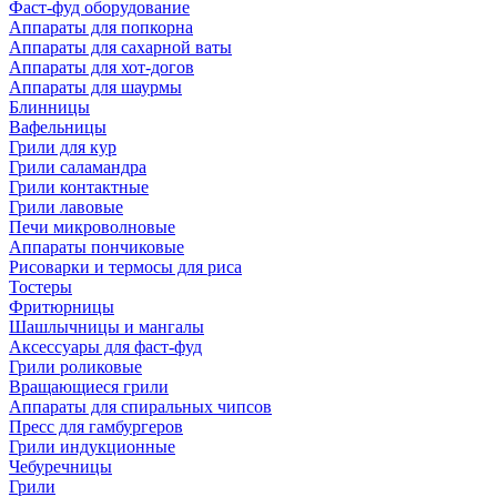
Фаст-фуд оборудование
Аппараты для попкорна
Аппараты для сахарной ваты
Аппараты для хот-догов
Аппараты для шаурмы
Блинницы
Вафельницы
Грили для кур
Грили саламандра
Грили контактные
Грили лавовые
Печи микроволновые
Аппараты пончиковые
Рисоварки и термосы для риса
Тостеры
Фритюрницы
Шашлычницы и мангалы
Аксессуары для фаст-фуд
Грили роликовые
Вращающиеся грили
Аппараты для спиральных чипсов
Пресс для гамбургеров
Грили индукционные
Чебуречницы
Грили