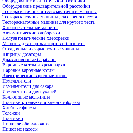
Оборудование окончательной расстойки
Оборудование предварительной расстойки
Тестораскаточные и тестозакаточные машины
Тестораскаточные машины для слоеного теста
Тестораскаточные машины для крутого теста
Хлеборезательные машины
Автоматические хлеборезки
Полуавтоматические хлеборезки
Машины для нарезки тортов и бисквита
Отсадочные и формовочные машины
Шприцы-дозаторы
Дражировочные барабаны
Варочные котлы и кремоварки
Паровые варочные котлы
Электрические варочные котлы
Измельчители
Измельчители для сахара
Измельчители для сухарей
Коллоидные мельницы
Противни, тележки и хлебные формы
Хлебные формы
Тележки
Противни
Пищевое оборудование
Пищевые насосы