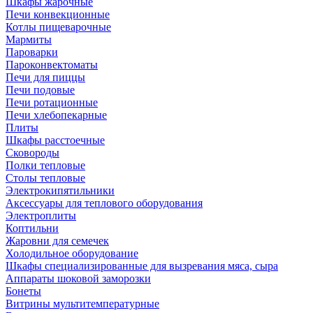
Шкафы жарочные
Печи конвекционные
Котлы пищеварочные
Мармиты
Пароварки
Пароконвектоматы
Печи для пиццы
Печи подовые
Печи ротационные
Печи хлебопекарные
Плиты
Шкафы расстоечные
Сковороды
Полки тепловые
Столы тепловые
Электрокипятильники
Аксессуары для теплового оборудования
Электроплиты
Коптильни
Жаровни для семечек
Холодильное оборудование
Шкафы специализированные для вызревания мяса, сыра
Аппараты шоковой заморозки
Бонеты
Витрины мультитемпературные