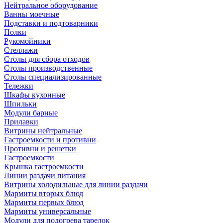
Нейтральное оборудование
Ванны моечные
Подставки и подтоварники
Полки
Рукомойники
Стеллажи
Столы для сбора отходов
Столы производственные
Столы специализированные
Тележки
Шкафы кухонные
Шпильки
Модули барные
Прилавки
Витрины нейтральные
Гастроемкости и противни
Противни и решетки
Гастроемкости
Крышка гастроемкости
Линии раздачи питания
Витрины холодильные для линии раздачи
Мармиты вторых блюд
Мармиты первых блюд
Мармиты универсальные
Модули для подогрева тарелок