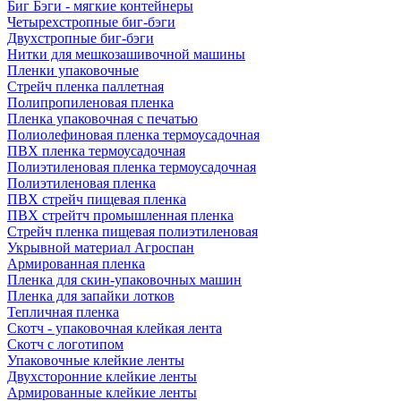
Биг Бэги - мягкие контейнеры
Четырехстропные биг-бэги
Двухстропные биг-бэги
Нитки для мешкозашивочной машины
Пленки упаковочные
Стрейч пленка паллетная
Полипропиленовая пленка
Пленка упаковочная с печатью
Полиолефиновая пленка термоусадочная
ПВХ пленка термоусадочная
Полиэтиленовая пленка термоусадочная
Полиэтиленовая пленка
ПВХ стрейч пищевая пленка
ПВХ стрейтч промышленная пленка
Стрейч пленка пищевая полиэтиленовая
Укрывной материал Агроспан
Армированная пленка
Пленка для скин-упаковочных машин
Пленка для запайки лотков
Тепличная пленка
Скотч - упаковочная клейкая лента
Скотч с логотипом
Упаковочные клейкие ленты
Двухсторонние клейкие ленты
Армированные клейкие ленты