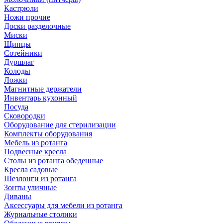
Кастрюли
Ножи прочие
Доски разделочные
Миски
Щипцы
Сотейники
Дуршлаг
Колоды
Ложки
Магнитные держатели
Инвентарь кухонный
Посуда
Сковородки
Оборудование для стерилизации
Комплекты оборудования
Мебель из ротанга
Подвесные кресла
Столы из ротанга обеденные
Кресла садовые
Шезлонги из ротанга
Зонты уличные
Диваны
Аксессуары для мебели из ротанга
Журнальные столики