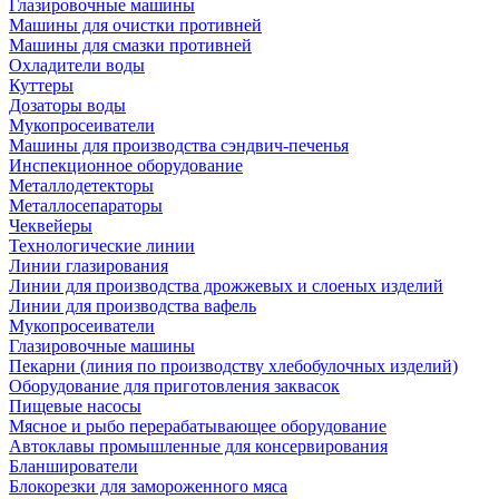
Глазировочные машины
Машины для очистки противней
Машины для смазки противней
Охладители воды
Куттеры
Дозаторы воды
Мукопросеиватели
Машины для производства сэндвич-печенья
Инспекционное оборудование
Металлодетекторы
Металлосепараторы
Чеквейеры
Технологические линии
Линии глазирования
Линии для производства дрожжевых и слоеных изделий
Линии для производства вафель
Мукопросеиватели
Глазировочные машины
Пекарни (линия по производству хлебобулочных изделий)
Оборудование для приготовления заквасок
Пищевые насосы
Мясное и рыбо перерабатывающее оборудование
Автоклавы промышленные для консервирования
Бланширователи
Блокорезки для замороженного мяса