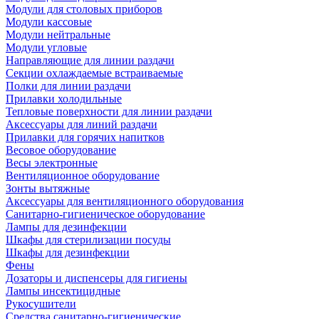
Модули для столовых приборов
Модули кассовые
Модули нейтральные
Модули угловые
Направляющие для линии раздачи
Секции охлаждаемые встраиваемые
Полки для линии раздачи
Прилавки холодильные
Тепловые поверхности для линии раздачи
Аксессуары для линий раздачи
Прилавки для горячих напитков
Весовое оборудование
Весы электронные
Вентиляционное оборудование
Зонты вытяжные
Аксессуары для вентиляционного оборудования
Санитарно-гигиеническое оборудование
Лампы для дезинфекции
Шкафы для стерилизации посуды
Шкафы для дезинфекции
Фены
Дозаторы и диспенсеры для гигиены
Лампы инсектицидные
Рукосушители
Средства санитарно-гигиенические