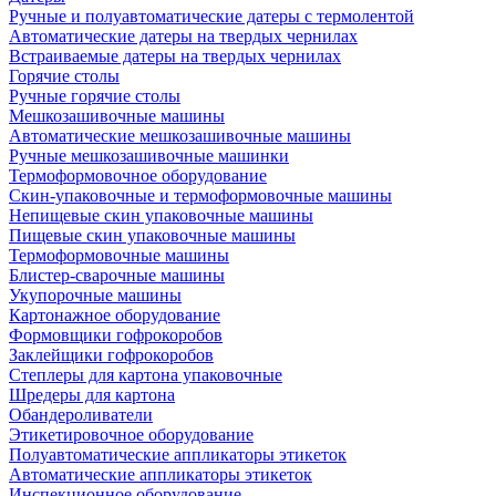
Ручные и полуавтоматические датеры с термолентой
Автоматические датеры на твердых чернилах
Встраиваемые датеры на твердых чернилах
Горячие столы
Ручные горячие столы
Мешкозашивочные машины
Автоматические мешкозашивочные машины
Ручные мешкозашивочные машинки
Термоформовочное оборудование
Скин-упаковочные и термоформовочные машины
Непищевые скин упаковочные машины
Пищевые скин упаковочные машины
Термоформовочные машины
Блистер-сварочные машины
Укупорочные машины
Картонажное оборудование
Формовщики гофрокоробов
Заклейщики гофрокоробов
Степлеры для картона упаковочные
Шредеры для картона
Обандероливатели
Этикетировочное оборудование
Полуавтоматические аппликаторы этикеток
Автоматические аппликаторы этикеток
Инспекционное оборудование