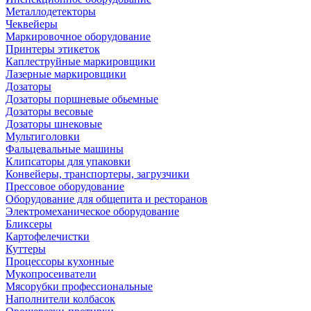
Металлодетекторы
Чеквейеры
Маркировочное оборудование
Принтеры этикеток
Каплеструйные маркировщики
Лазерные маркировщики
Дозаторы
Дозаторы поршневые обьемные
Дозаторы весовые
Дозаторы шнековые
Мультиголовки
Фальцевальные машины
Клипсаторы для упаковки
Конвейеры, транспортеры, загрузчики
Прессовое оборудование
Оборудование для общепита и ресторанов
Электромеханическое оборудование
Бликсеры
Картофелечистки
Куттеры
Процессоры кухонные
Мукопросеиватели
Мясорубки профессиональные
Наполнители колбасок