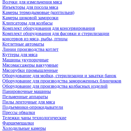
Волчки для измельчения мяса
Инъекторы для посола мяса
Камеры термодымовые (коптильня)
Камеры шоковой заморозки
Клипсаторы для колбасы
Комплект оборудования для консервирования
Комплект оборудования для фасовки и стерилизации
консервов из мяса, рыбы, птицы
Котлетные автоматы
Линии производства котлет
Куттеры для мяса
Машины укупорочные
Мясомассажеры вакуумные
Мясорубки промышленные
Оборудование для мойки, стерилизации и закатки банок
Оборудование для производства замороженных блинчиков
Оборудование для производства колбасных изделий
Панировочные машины
Пельменные аппараты
Пилы ленточные для мяса
Подъемники-опрокидыватели
Прессы обвалки
Тележки чаны технологические
Фаршемешалки
Холодильные камеры