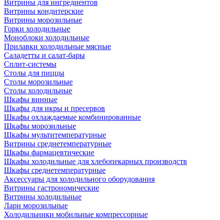
Витрины для ингредиентов
Витрины кондитерские
Витрины морозильные
Горки холодильные
Моноблоки холодильные
Прилавки холодильные мясные
Саладетты и салат-бары
Сплит-системы
Столы для пиццы
Столы морозильные
Столы холодильные
Шкафы винные
Шкафы для икры и пресервов
Шкафы охлаждаемые комбинированные
Шкафы морозильные
Шкафы мультитемпературные
Витрины среднетемпературные
Шкафы фармацевтические
Шкафы холодильные для хлебопекарных производств
Шкафы среднетемпературные
Аксессуары для холодильного оборудования
Витрины гастрономические
Витрины холодильные
Лари морозильные
Холодильники мобильные компрессорные