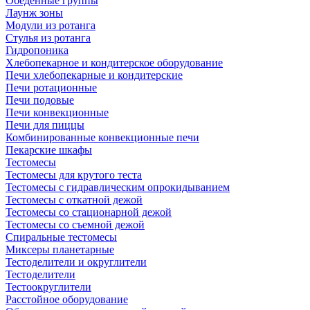
Обеденные группы
Лаунж зоны
Модули из ротанга
Стулья из ротанга
Гидропоника
Хлебопекарное и кондитерское оборудование
Печи хлебопекарные и кондитерские
Печи ротационные
Печи подовые
Печи конвекционные
Печи для пиццы
Комбинированные конвекционные печи
Пекарские шкафы
Тестомесы
Тестомесы для крутого теста
Тестомесы с гидравлическим опрокидыванием
Тестомесы с откатной дежой
Тестомесы со стационарной дежой
Тестомесы со съемной дежой
Спиральные тестомесы
Миксеры планетарные
Тестоделители и округлители
Тестоделители
Тестоокруглители
Расстойное оборудование