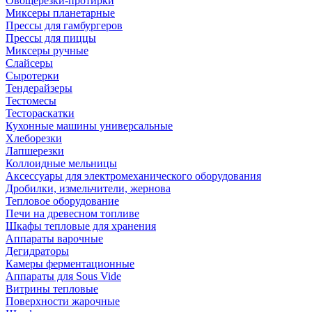
Овощерезки-протирки
Миксеры планетарные
Прессы для гамбургеров
Прессы для пиццы
Миксеры ручные
Слайсеры
Сыротерки
Тендерайзеры
Тестомесы
Тестораскатки
Кухонные машины универсальные
Хлеборезки
Лапшерезки
Коллоидные мельницы
Аксессуары для электромеханического оборудования
Дробилки, измельчители, жернова
Тепловое оборудование
Печи на древесном топливе
Шкафы тепловые для хранения
Аппараты варочные
Дегидраторы
Камеры ферментационные
Аппараты для Sous Vide
Витрины тепловые
Поверхности жарочные