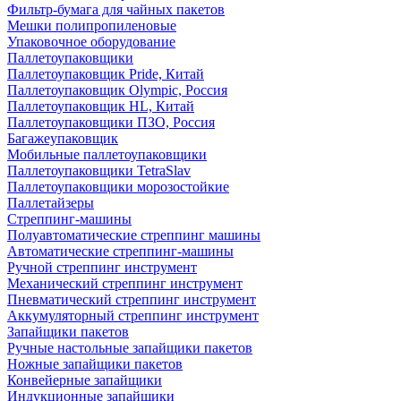
Фильтр-бумага для чайных пакетов
Мешки полипропиленовые
Упаковочное оборудование
Паллетоупаковщики
Паллетоупаковщик Pride, Китай
Паллетоупаковщик Olympic, Россия
Паллетоупаковщик HL, Китай
Паллетоупаковщики ПЗО, Россия
Багажеупаковщик
Мобильные паллетоупаковщики
Паллетоупаковщики TetraSlav
Паллетоупаковщики морозостойкие
Паллетайзеры
Стреппинг-машины
Полуавтоматические стреппинг машины
Автоматические стреппинг-машины
Ручной стреппинг инструмент
Механический стреппинг инструмент
Пневматический стреппинг инструмент
Аккумуляторный стреппинг инструмент
Запайщики пакетов
Ручные настольные запайщики пакетов
Ножные запайщики пакетов
Конвейерные запайщики
Индукционные запайщики