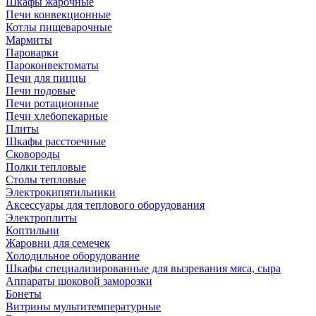
Шкафы жарочные
Печи конвекционные
Котлы пищеварочные
Мармиты
Пароварки
Пароконвектоматы
Печи для пиццы
Печи подовые
Печи ротационные
Печи хлебопекарные
Плиты
Шкафы расстоечные
Сковороды
Полки тепловые
Столы тепловые
Электрокипятильники
Аксессуары для теплового оборудования
Электроплиты
Коптильни
Жаровни для семечек
Холодильное оборудование
Шкафы специализированные для вызревания мяса, сыра
Аппараты шоковой заморозки
Бонеты
Витрины мультитемпературные