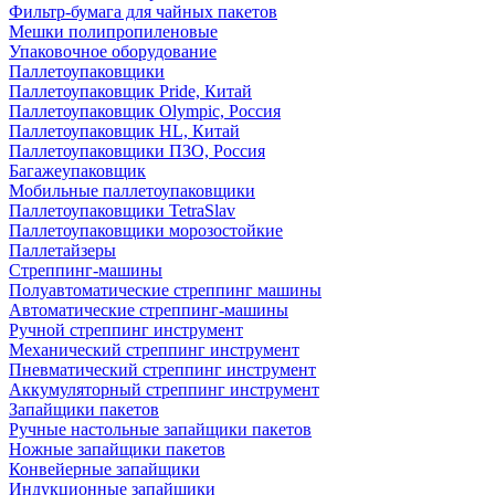
Фильтр-бумага для чайных пакетов
Мешки полипропиленовые
Упаковочное оборудование
Паллетоупаковщики
Паллетоупаковщик Pride, Китай
Паллетоупаковщик Olympic, Россия
Паллетоупаковщик HL, Китай
Паллетоупаковщики ПЗО, Россия
Багажеупаковщик
Мобильные паллетоупаковщики
Паллетоупаковщики TetraSlav
Паллетоупаковщики морозостойкие
Паллетайзеры
Стреппинг-машины
Полуавтоматические стреппинг машины
Автоматические стреппинг-машины
Ручной стреппинг инструмент
Механический стреппинг инструмент
Пневматический стреппинг инструмент
Аккумуляторный стреппинг инструмент
Запайщики пакетов
Ручные настольные запайщики пакетов
Ножные запайщики пакетов
Конвейерные запайщики
Индукционные запайщики