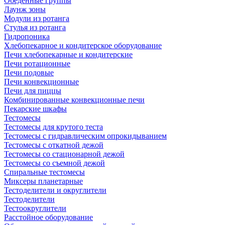
Обеденные группы
Лаунж зоны
Модули из ротанга
Стулья из ротанга
Гидропоника
Хлебопекарное и кондитерское оборудование
Печи хлебопекарные и кондитерские
Печи ротационные
Печи подовые
Печи конвекционные
Печи для пиццы
Комбинированные конвекционные печи
Пекарские шкафы
Тестомесы
Тестомесы для крутого теста
Тестомесы с гидравлическим опрокидыванием
Тестомесы с откатной дежой
Тестомесы со стационарной дежой
Тестомесы со съемной дежой
Спиральные тестомесы
Миксеры планетарные
Тестоделители и округлители
Тестоделители
Тестоокруглители
Расстойное оборудование