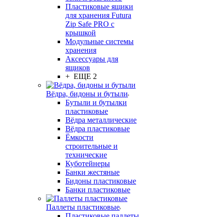
Пластиковые ящики
для хранения Futura
Zip Safe PRO с
крышкой
Модульные системы
хранения
Аксессуары для
ящиков
+ ЕЩЕ 2
Вёдра, бидоны и бутыли
Бутыли и бутылки
пластиковые
Вёдра металлические
Вёдра пластиковые
Ёмкости
строительные и
технические
Куботейнеры
Банки жестяные
Бидоны пластиковые
Банки пластиковые
Паллеты пластиковые
Пластиковые паллеты