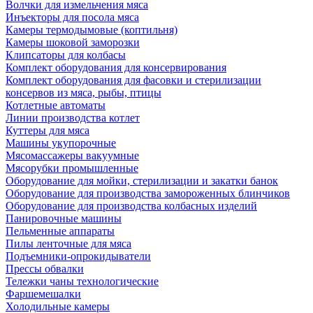
Волчки для измельчения мяса
Инъекторы для посола мяса
Камеры термодымовые (коптильня)
Камеры шоковой заморозки
Клипсаторы для колбасы
Комплект оборудования для консервирования
Комплект оборудования для фасовки и стерилизации
консервов из мяса, рыбы, птицы
Котлетные автоматы
Линии производства котлет
Куттеры для мяса
Машины укупорочные
Мясомассажеры вакуумные
Мясорубки промышленные
Оборудование для мойки, стерилизации и закатки банок
Оборудование для производства замороженных блинчиков
Оборудование для производства колбасных изделий
Панировочные машины
Пельменные аппараты
Пилы ленточные для мяса
Подъемники-опрокидыватели
Прессы обвалки
Тележки чаны технологические
Фаршемешалки
Холодильные камеры