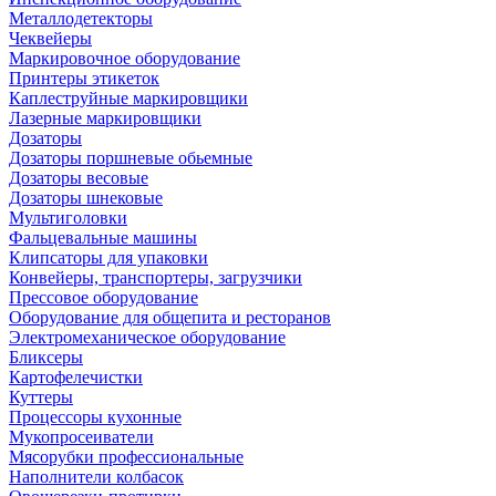
Металлодетекторы
Чеквейеры
Маркировочное оборудование
Принтеры этикеток
Каплеструйные маркировщики
Лазерные маркировщики
Дозаторы
Дозаторы поршневые обьемные
Дозаторы весовые
Дозаторы шнековые
Мультиголовки
Фальцевальные машины
Клипсаторы для упаковки
Конвейеры, транспортеры, загрузчики
Прессовое оборудование
Оборудование для общепита и ресторанов
Электромеханическое оборудование
Бликсеры
Картофелечистки
Куттеры
Процессоры кухонные
Мукопросеиватели
Мясорубки профессиональные
Наполнители колбасок