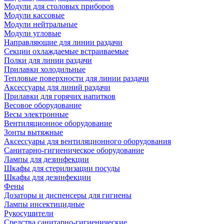
Модули для столовых приборов
Модули кассовые
Модули нейтральные
Модули угловые
Направляющие для линии раздачи
Секции охлаждаемые встраиваемые
Полки для линии раздачи
Прилавки холодильные
Тепловые поверхности для линии раздачи
Аксессуары для линий раздачи
Прилавки для горячих напитков
Весовое оборудование
Весы электронные
Вентиляционное оборудование
Зонты вытяжные
Аксессуары для вентиляционного оборудования
Санитарно-гигиеническое оборудование
Лампы для дезинфекции
Шкафы для стерилизации посуды
Шкафы для дезинфекции
Фены
Дозаторы и диспенсеры для гигиены
Лампы инсектицидные
Рукосушители
Средства санитарно-гигиенические