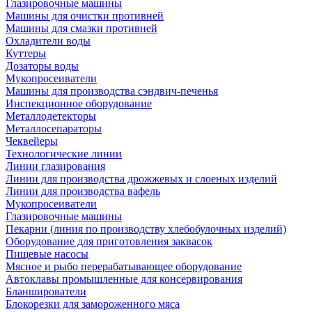
Глазировочные машины
Машины для очистки противней
Машины для смазки противней
Охладители воды
Куттеры
Дозаторы воды
Мукопросеиватели
Машины для производства сэндвич-печенья
Инспекционное оборудование
Металлодетекторы
Металлосепараторы
Чеквейеры
Технологические линии
Линии глазирования
Линии для производства дрожжевых и слоеных изделий
Линии для производства вафель
Мукопросеиватели
Глазировочные машины
Пекарни (линия по производству хлебобулочных изделий)
Оборудование для приготовления заквасок
Пищевые насосы
Мясное и рыбо перерабатывающее оборудование
Автоклавы промышленные для консервирования
Бланширователи
Блокорезки для замороженного мяса