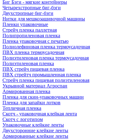
Биг Бэги - мягкие контейнеры
Четырехстропные биг-бэги
Двухстропные биг-бэги
Нитки для мешкозашивочной машины
Пленки упаковочные
Стрейч пленка паллетная
Полипропиленовая пленка
Пленка упаковочная с печатью
Полиолефиновая пленка термоусадочная
ПВХ пленка термоусадочная
Полиэтиленовая пленка термоусадочная
Полиэтиленовая пленка
ПВХ стрейч пищевая пленка
ПВХ стрейтч промышленная пленка
Стрейч пленка пищевая полиэтиленовая
Укрывной материал Агроспан
Армированная пленка
Пленка для скин-упаковочных машин
Пленка для запайки лотков
Тепличная пленка
Скотч - упаковочная клейкая лента
Скотч с логотипом
Упаковочные клейкие ленты
Двухсторонние клейкие ленты
Армированные клейкие ленты