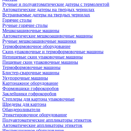
Ручные и полуавтоматические датеры с термолентой
Автоматические датеры на твердых чернилах
Встраиваемые датеры на твердых чернилах
Горячие столы
Ручные горячие столы
Мешкозашивочные машины
Автоматические мешкозашивочные машины
Ручные мешкозашивочные машинки
Термоформовочное оборудование
Скин-упаковочные и термоформовочные машины
Непищевые скин упаковочные машины
Пищевые скин упаковочные машины
Термоформовочные машины
Блистер-сварочные машины
Укупорочные машины
Картонажное оборудование
Формовщики гофрокоробов
Заклейщики гофрокоробов
Степлеры для картона упаковочные
Шредеры для картона
Обандероливатели
Этикетировочное оборудование
Полуавтоматические аппликаторы этикеток
Автоматические аппликаторы этикеток
Инспекционное оборудование