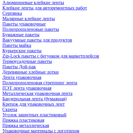
Алюминиевые клейкие ленты
Клейкие ленты для авторемонтных работ
Серпянка
Малярные клейкие ленты
Пакеты упаковочные
Полипропиленовые пакеты
Бумажные пакеты
Вакуумные пакеты для продуктов
Пакеты майка
Курьерские пакеты
Zip-Lock пакеты с бегунком для маркетплейсов
Термоусадочные пакеты
Пакеты Дой-пак
Деревянные хлебные лотки
Лента упаковочная
Полипропиленовая стреппинг лента
ПЭТ лента упаковочная
Металлическая упаковочная лента
Бандерольная лента (бумажная)
Крепеж для упаковочных лент
Скрепа
Уголок защитных пластиковый
Пряжка пластиковая
Пряжка металлическая
Упаковочные материалы с логотипом