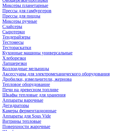
Овощерезки-протирки
Миксеры планетарные
Прессы для гамбургеров
Прессы для пиццы
Миксеры ручные
Слайсеры
Сыротерки
Тендерайзеры
Тестомесы
Тестораскатки
Кухонные машины универсальные
Хлеборезки
Лапшерезки
Коллоидные мельницы
Аксессуары для электромеханического оборудования
Дробилки, измельчители, жернова
Тепловое оборудование
Печи на древесном топливе
Шкафы тепловые для хранения
Аппараты варочные
Дегидраторы
Камеры ферментационные
Аппараты для Sous Vide
Витрины тепловые
Поверхности жарочные