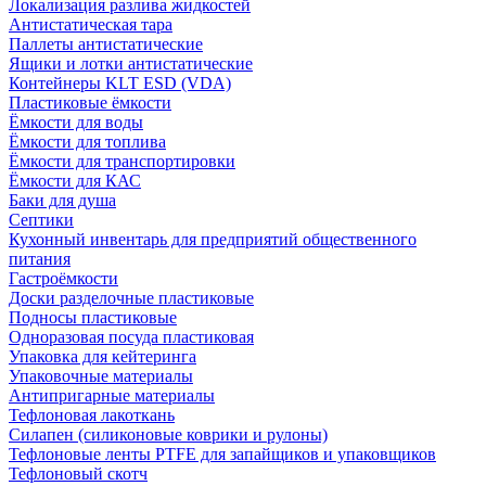
Локализация разлива жидкостей
Антистатическая тара
Паллеты антистатические
Ящики и лотки антистатические
Контейнеры KLT ESD (VDA)
Пластиковые ёмкости
Ёмкости для воды
Ёмкости для топлива
Ёмкости для транспортировки
Ёмкости для КАС
Баки для душа
Септики
Кухонный инвентарь для предприятий общественного
питания
Гастроёмкости
Доски разделочные пластиковые
Подносы пластиковые
Одноразовая посуда пластиковая
Упаковка для кейтеринга
Упаковочные материалы
Антипригарные материалы
Тефлоновая лакоткань
Силапен (силиконовые коврики и рулоны)
Тефлоновые ленты PTFE для запайщиков и упаковщиков
Тефлоновый скотч