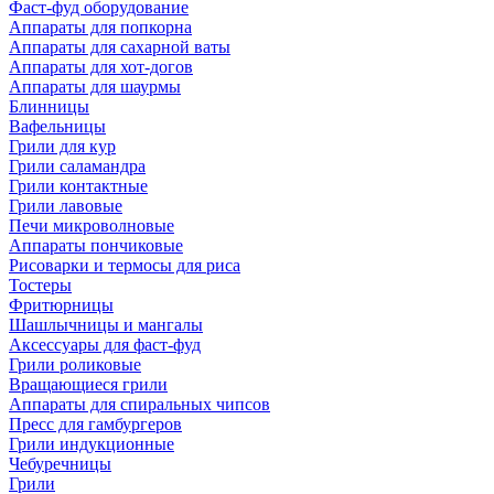
Фаст-фуд оборудование
Аппараты для попкорна
Аппараты для сахарной ваты
Аппараты для хот-догов
Аппараты для шаурмы
Блинницы
Вафельницы
Грили для кур
Грили саламандра
Грили контактные
Грили лавовые
Печи микроволновые
Аппараты пончиковые
Рисоварки и термосы для риса
Тостеры
Фритюрницы
Шашлычницы и мангалы
Аксессуары для фаст-фуд
Грили роликовые
Вращающиеся грили
Аппараты для спиральных чипсов
Пресс для гамбургеров
Грили индукционные
Чебуречницы
Грили