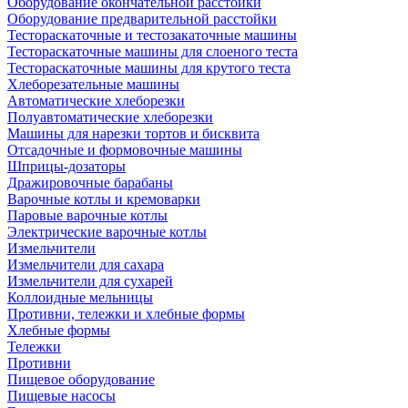
Оборудование окончательной расстойки
Оборудование предварительной расстойки
Тестораскаточные и тестозакаточные машины
Тестораскаточные машины для слоеного теста
Тестораскаточные машины для крутого теста
Хлеборезательные машины
Автоматические хлеборезки
Полуавтоматические хлеборезки
Машины для нарезки тортов и бисквита
Отсадочные и формовочные машины
Шприцы-дозаторы
Дражировочные барабаны
Варочные котлы и кремоварки
Паровые варочные котлы
Электрические варочные котлы
Измельчители
Измельчители для сахара
Измельчители для сухарей
Коллоидные мельницы
Противни, тележки и хлебные формы
Хлебные формы
Тележки
Противни
Пищевое оборудование
Пищевые насосы