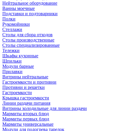
Нейтральное оборудование
Ванны моечные
Подставки и подтоварники
Полки
Рукомойники
Стеллажи
Столы для сбора отходов
Столы производственные
Столы специализированные
Тележки
Шкафы кухонные
Шпильки
Модули барные
Прилавки
Витрины нейтральные
Гастроемкости и противни
Противни и решетки
Гастроемкости
Крышка гастроемкости
Линии раздачи питания
Витрины холодильные для линии раздачи
Мармиты вторых блюд
Мармиты первых блюд
Мармиты универсальные
Модули для подогрева тарелок