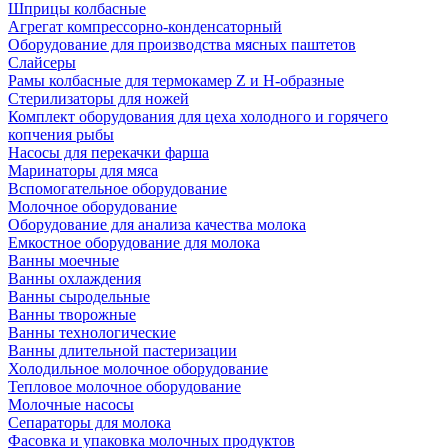
Шприцы колбасные
Агрегат компрессорно-конденсаторный
Оборудование для производства мясных паштетов
Слайсеры
Рамы колбасные для термокамер Z и H-образные
Стерилизаторы для ножей
Комплект оборудования для цеха холодного и горячего
копчения рыбы
Насосы для перекачки фарша
Маринаторы для мяса
Вспомогательное оборудование
Молочное оборудование
Оборудование для анализа качества молока
Емкостное оборудование для молока
Ванны моечные
Ванны охлаждения
Ванны сыродельные
Ванны творожные
Ванны технологические
Ванны длительной пастеризации
Холодильное молочное оборудование
Тепловое молочное оборудование
Молочные насосы
Сепараторы для молока
Фасовка и упаковка молочных продуктов