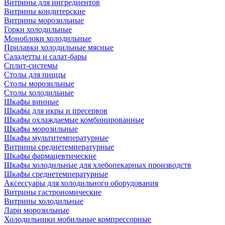
Витрины для ингредиентов
Витрины кондитерские
Витрины морозильные
Горки холодильные
Моноблоки холодильные
Прилавки холодильные мясные
Саладетты и салат-бары
Сплит-системы
Столы для пиццы
Столы морозильные
Столы холодильные
Шкафы винные
Шкафы для икры и пресервов
Шкафы охлаждаемые комбинированные
Шкафы морозильные
Шкафы мультитемпературные
Витрины среднетемпературные
Шкафы фармацевтические
Шкафы холодильные для хлебопекарных производств
Шкафы среднетемпературные
Аксессуары для холодильного оборудования
Витрины гастрономические
Витрины холодильные
Лари морозильные
Холодильники мобильные компрессорные