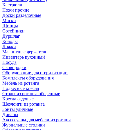
Кастрюли
Ножи прочие
Доски разделочные
Миски
Щипцы
Сотейники
Дуршлаг
Колоды
Ложки
Магнитные держатели
Инвентарь кухонный
Посуда
Сковородки
Оборудование для стерилизации
Комплекты оборудования
Мебель из ротанга
Подвесные кресла
Столы из ротанга обеденные
Кресла садовые
Шезлонги из ротанга
Зонты уличные
Диваны
Аксессуары для мебели из ротанга
Журнальные столики