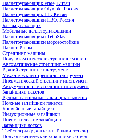
Паллетоупаковщик Pride, Китай
Паллетоупаковщик Olympic, Россия
Паллетоупаковщик HL, Китай
Паллетоупаковщики ПЗО, Россия
Багажеупаковщик
Мобильные паллетоупаковщики
Паллетоупаковщики TetraSlav
Паллетоупаковщики морозостойкие
Паллетайзеры
Стреппинг-машины
Полуавтоматические стреппинг машины
Автоматические стреппинг-машины
Ручной стреппинг инструмент
Механический стреппинг инструмент
Пневматический стреппинг инструмент
Аккумуляторный стреппинг инструмент
Запайщики пакетов
Ручные настольные запайщики пакетов
Ножные запайщики пакетов
Конвейерные запайщики
Индукционные запайщики
Пневматические запайщики
Запайщики лотков
Трейсилеры (ручные запайщики лотков)
Полуавтоматические запайщики лотков