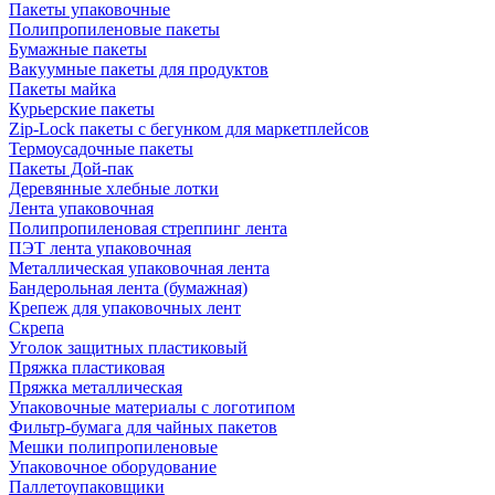
Пакеты упаковочные
Полипропиленовые пакеты
Бумажные пакеты
Вакуумные пакеты для продуктов
Пакеты майка
Курьерские пакеты
Zip-Lock пакеты с бегунком для маркетплейсов
Термоусадочные пакеты
Пакеты Дой-пак
Деревянные хлебные лотки
Лента упаковочная
Полипропиленовая стреппинг лента
ПЭТ лента упаковочная
Металлическая упаковочная лента
Бандерольная лента (бумажная)
Крепеж для упаковочных лент
Скрепа
Уголок защитных пластиковый
Пряжка пластиковая
Пряжка металлическая
Упаковочные материалы с логотипом
Фильтр-бумага для чайных пакетов
Мешки полипропиленовые
Упаковочное оборудование
Паллетоупаковщики