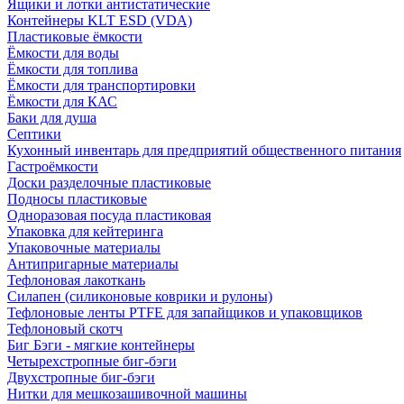
Ящики и лотки антистатические
Контейнеры KLT ESD (VDA)
Пластиковые ёмкости
Ёмкости для воды
Ёмкости для топлива
Ёмкости для транспортировки
Ёмкости для КАС
Баки для душа
Септики
Кухонный инвентарь для предприятий общественного питания
Гастроёмкости
Доски разделочные пластиковые
Подносы пластиковые
Одноразовая посуда пластиковая
Упаковка для кейтеринга
Упаковочные материалы
Антипригарные материалы
Тефлоновая лакоткань
Силапен (силиконовые коврики и рулоны)
Тефлоновые ленты PTFE для запайщиков и упаковщиков
Тефлоновый скотч
Биг Бэги - мягкие контейнеры
Четырехстропные биг-бэги
Двухстропные биг-бэги
Нитки для мешкозашивочной машины