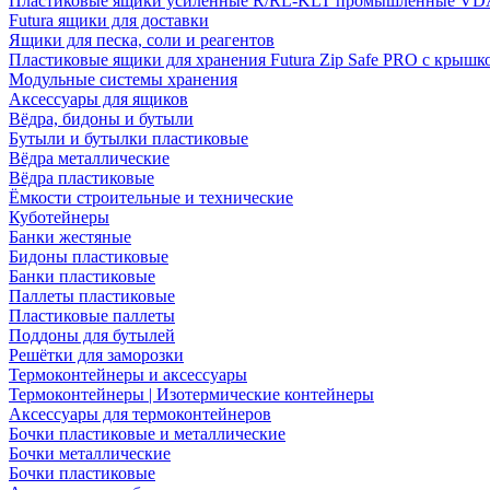
Пластиковые ящики усиленные R/RL-KLT промышленные VD
Futura ящики для доставки
Ящики для песка, соли и реагентов
Пластиковые ящики для хранения Futura Zip Safe PRO с крышк
Модульные системы хранения
Аксессуары для ящиков
Вёдра, бидоны и бутыли
Бутыли и бутылки пластиковые
Вёдра металлические
Вёдра пластиковые
Ёмкости строительные и технические
Куботейнеры
Банки жестяные
Бидоны пластиковые
Банки пластиковые
Паллеты пластиковые
Пластиковые паллеты
Поддоны для бутылей
Решётки для заморозки
Термоконтейнеры и аксессуары
Термоконтейнеры | Изотермические контейнеры
Аксессуары для термоконтейнеров
Бочки пластиковые и металлические
Бочки металлические
Бочки пластиковые