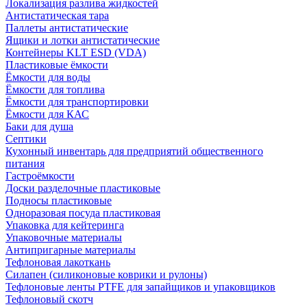
Локализация разлива жидкостей
Антистатическая тара
Паллеты антистатические
Ящики и лотки антистатические
Контейнеры KLT ESD (VDA)
Пластиковые ёмкости
Ёмкости для воды
Ёмкости для топлива
Ёмкости для транспортировки
Ёмкости для КАС
Баки для душа
Септики
Кухонный инвентарь для предприятий общественного
питания
Гастроёмкости
Доски разделочные пластиковые
Подносы пластиковые
Одноразовая посуда пластиковая
Упаковка для кейтеринга
Упаковочные материалы
Антипригарные материалы
Тефлоновая лакоткань
Силапен (силиконовые коврики и рулоны)
Тефлоновые ленты PTFE для запайщиков и упаковщиков
Тефлоновый скотч