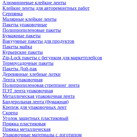
Алюминиевые клейкие ленты
Клейкие ленты для авторемонтных работ
Серпянка
Малярные клейкие ленты
Пакеты упаковочные
Полипропиленовые пакеты
Бумажные пакеты
Вакуумные пакеты для продуктов
Пакеты майка
Курьерские пакеты
Zip-Lock пакеты с бегунком для маркетплейсов
Термоусадочные пакеты
Пакеты Дой-пак
Деревянные хлебные лотки
Лента упаковочная
Полипропиленовая стреппинг лента
ПЭТ лента упаковочная
Металлическая упаковочная лента
Бандерольная лента (бумажная)
Крепеж для упаковочных лент
Скрепа
Уголок защитных пластиковый
Пряжка пластиковая
Пряжка металлическая
Упаковочные материалы с логотипом