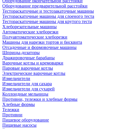
Оборудование окончательной расстойки
Оборудование предварительной расстойки
Тестораскаточные и тестозакаточные машины
Тестораскаточные машины для слоеного теста
Тестораскаточные машины для крутого теста
Хлеборезательные машины
Автоматические хлеборезки
Полуавтоматические хлеборезки
Машины для нарезки тортов и бисквита
Отсадочные и формовочные машины
Шприцы-дозаторы
Дражировочные барабаны
Варочные котлы и кремоварки
Паровые варочные котлы
Электрические варочные котлы
Измельчители
Измельчители для сахара
Измельчители для сухарей
Коллоидные мельницы
Противни, тележки и хлебные формы
Хлебные формы
Тележки
Противни
Пищевое оборудование
Пищевые насосы