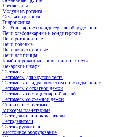
Обеденные группы
Лаунж зоны
Модули из ротанга
Стулья из ротанга
Гидропоника
Хлебопекарное и кондитерское оборудование
Печи хлебопекарные и кондитерские
Печи ротационные
Печи подовые
Печи конвекционные
Печи для пиццы
Комбинированные конвекционные печи
Пекарские шкафы
Тестомесы
Тестомесы для крутого теста
Тестомесы с гидравлическим опрокидыванием
Тестомесы с откатной дежой
Тестомесы со стационарной дежой
Тестомесы со съемной дежой
Спиральные тестомесы
Миксеры планетарные
Тестоделители и округлители
Тестоделители
Тестоокруглители
Расстойное оборудование