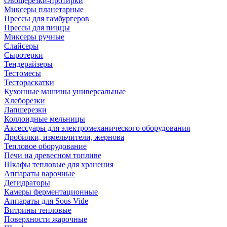
Овощерезки-протирки
Миксеры планетарные
Прессы для гамбургеров
Прессы для пиццы
Миксеры ручные
Слайсеры
Сыротерки
Тендерайзеры
Тестомесы
Тестораскатки
Кухонные машины универсальные
Хлеборезки
Лапшерезки
Коллоидные мельницы
Аксессуары для электромеханического оборудования
Дробилки, измельчители, жернова
Тепловое оборудование
Печи на древесном топливе
Шкафы тепловые для хранения
Аппараты варочные
Дегидраторы
Камеры ферментационные
Аппараты для Sous Vide
Витрины тепловые
Поверхности жарочные