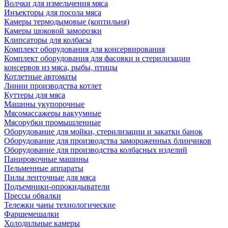
Волчки для измельчения мяса
Инъекторы для посола мяса
Камеры термодымовые (коптильня)
Камеры шоковой заморозки
Клипсаторы для колбасы
Комплект оборудования для консервирования
Комплект оборудования для фасовки и стерилизации
консервов из мяса, рыбы, птицы
Котлетные автоматы
Линии производства котлет
Куттеры для мяса
Машины укупорочные
Мясомассажеры вакуумные
Мясорубки промышленные
Оборудование для мойки, стерилизации и закатки банок
Оборудование для производства замороженных блинчиков
Оборудование для производства колбасных изделий
Панировочные машины
Пельменные аппараты
Пилы ленточные для мяса
Подъемники-опрокидыватели
Прессы обвалки
Тележки чаны технологические
Фаршемешалки
Холодильные камеры