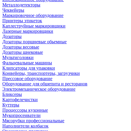
Металлодетекторы
Чеквейеры
Маркировочное оборудование
Принтеры этикеток
Каплеструйные маркировщики
Лазерные маркировщики
Дозаторы
Дозаторы поршневые обьемные
Дозаторы весовые
Дозаторы шнековые
Мультиголовки
Фальцевальные машины
Клипсаторы для упаковки
Конвейеры, транспортеры, загрузчики
Прессовое оборудование
Оборудование для общепита и ресторанов
Электромеханическое оборудование
Бликсеры
Картофелечистки
Куттеры
Процессоры кухонные
Мукопросеиватели
Мясорубки профессиональные
Наполнители колбасок