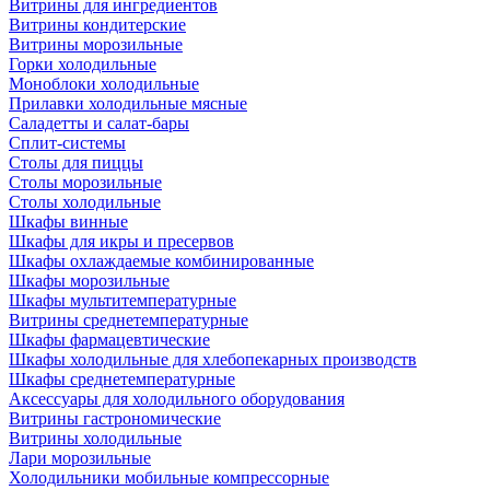
Витрины для ингредиентов
Витрины кондитерские
Витрины морозильные
Горки холодильные
Моноблоки холодильные
Прилавки холодильные мясные
Саладетты и салат-бары
Сплит-системы
Столы для пиццы
Столы морозильные
Столы холодильные
Шкафы винные
Шкафы для икры и пресервов
Шкафы охлаждаемые комбинированные
Шкафы морозильные
Шкафы мультитемпературные
Витрины среднетемпературные
Шкафы фармацевтические
Шкафы холодильные для хлебопекарных производств
Шкафы среднетемпературные
Аксессуары для холодильного оборудования
Витрины гастрономические
Витрины холодильные
Лари морозильные
Холодильники мобильные компрессорные