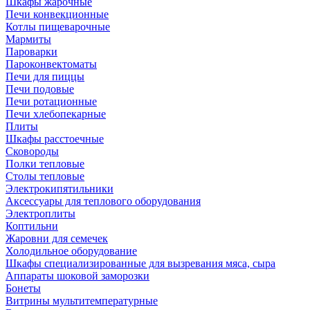
Шкафы жарочные
Печи конвекционные
Котлы пищеварочные
Мармиты
Пароварки
Пароконвектоматы
Печи для пиццы
Печи подовые
Печи ротационные
Печи хлебопекарные
Плиты
Шкафы расстоечные
Сковороды
Полки тепловые
Столы тепловые
Электрокипятильники
Аксессуары для теплового оборудования
Электроплиты
Коптильни
Жаровни для семечек
Холодильное оборудование
Шкафы специализированные для вызревания мяса, сыра
Аппараты шоковой заморозки
Бонеты
Витрины мультитемпературные