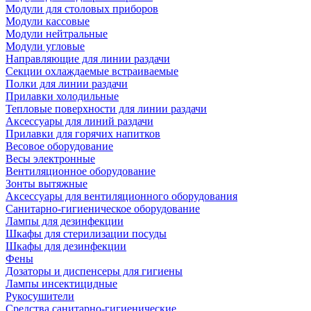
Модули для столовых приборов
Модули кассовые
Модули нейтральные
Модули угловые
Направляющие для линии раздачи
Секции охлаждаемые встраиваемые
Полки для линии раздачи
Прилавки холодильные
Тепловые поверхности для линии раздачи
Аксессуары для линий раздачи
Прилавки для горячих напитков
Весовое оборудование
Весы электронные
Вентиляционное оборудование
Зонты вытяжные
Аксессуары для вентиляционного оборудования
Санитарно-гигиеническое оборудование
Лампы для дезинфекции
Шкафы для стерилизации посуды
Шкафы для дезинфекции
Фены
Дозаторы и диспенсеры для гигиены
Лампы инсектицидные
Рукосушители
Средства санитарно-гигиенические