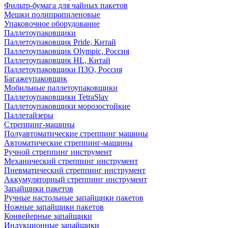
Фильтр-бумага для чайных пакетов
Мешки полипропиленовые
Упаковочное оборудование
Паллетоупаковщики
Паллетоупаковщик Pride, Китай
Паллетоупаковщик Olympic, Россия
Паллетоупаковщик HL, Китай
Паллетоупаковщики ПЗО, Россия
Багажеупаковщик
Мобильные паллетоупаковщики
Паллетоупаковщики TetraSlav
Паллетоупаковщики морозостойкие
Паллетайзеры
Стреппинг-машины
Полуавтоматические стреппинг машины
Автоматические стреппинг-машины
Ручной стреппинг инструмент
Механический стреппинг инструмент
Пневматический стреппинг инструмент
Аккумуляторный стреппинг инструмент
Запайщики пакетов
Ручные настольные запайщики пакетов
Ножные запайщики пакетов
Конвейерные запайщики
Индукционные запайщики