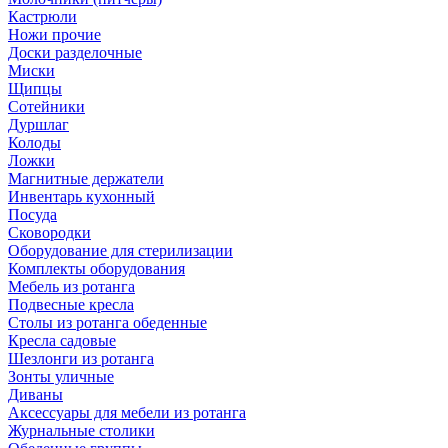
Кастрюли
Ножи прочие
Доски разделочные
Миски
Щипцы
Сотейники
Дуршлаг
Колоды
Ложки
Магнитные держатели
Инвентарь кухонный
Посуда
Сковородки
Оборудование для стерилизации
Комплекты оборудования
Мебель из ротанга
Подвесные кресла
Столы из ротанга обеденные
Кресла садовые
Шезлонги из ротанга
Зонты уличные
Диваны
Аксессуары для мебели из ротанга
Журнальные столики