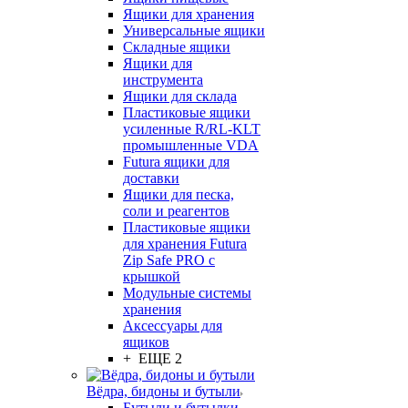
Ящики для хранения
Универсальные ящики
Складные ящики
Ящики для
инструмента
Ящики для склада
Пластиковые ящики
усиленные R/RL-KLT
промышленные VDA
Futura ящики для
доставки
Ящики для песка,
соли и реагентов
Пластиковые ящики
для хранения Futura
Zip Safe PRO с
крышкой
Модульные системы
хранения
Аксессуары для
ящиков
+ ЕЩЕ 2
Вёдра, бидоны и бутыли
Бутыли и бутылки