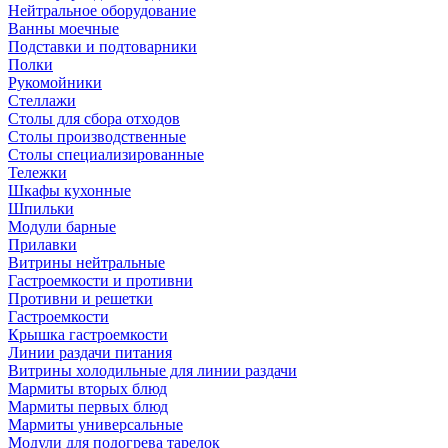
Нейтральное оборудование
Ванны моечные
Подставки и подтоварники
Полки
Рукомойники
Стеллажи
Столы для сбора отходов
Столы производственные
Столы специализированные
Тележки
Шкафы кухонные
Шпильки
Модули барные
Прилавки
Витрины нейтральные
Гастроемкости и противни
Противни и решетки
Гастроемкости
Крышка гастроемкости
Линии раздачи питания
Витрины холодильные для линии раздачи
Мармиты вторых блюд
Мармиты первых блюд
Мармиты универсальные
Модули для подогрева тарелок