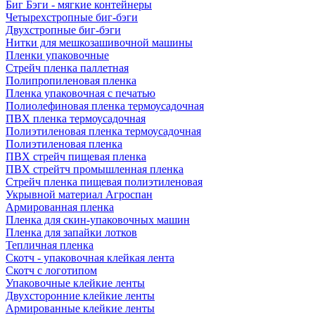
Биг Бэги - мягкие контейнеры
Четырехстропные биг-бэги
Двухстропные биг-бэги
Нитки для мешкозашивочной машины
Пленки упаковочные
Стрейч пленка паллетная
Полипропиленовая пленка
Пленка упаковочная с печатью
Полиолефиновая пленка термоусадочная
ПВХ пленка термоусадочная
Полиэтиленовая пленка термоусадочная
Полиэтиленовая пленка
ПВХ стрейч пищевая пленка
ПВХ стрейтч промышленная пленка
Стрейч пленка пищевая полиэтиленовая
Укрывной материал Агроспан
Армированная пленка
Пленка для скин-упаковочных машин
Пленка для запайки лотков
Тепличная пленка
Скотч - упаковочная клейкая лента
Скотч с логотипом
Упаковочные клейкие ленты
Двухсторонние клейкие ленты
Армированные клейкие ленты