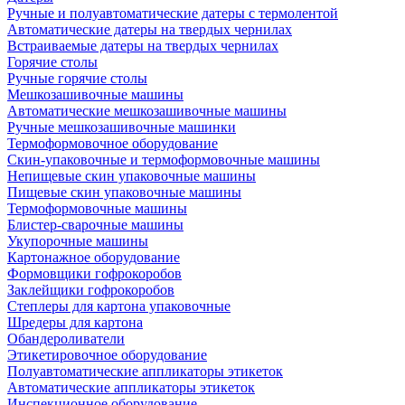
Ручные и полуавтоматические датеры с термолентой
Автоматические датеры на твердых чернилах
Встраиваемые датеры на твердых чернилах
Горячие столы
Ручные горячие столы
Мешкозашивочные машины
Автоматические мешкозашивочные машины
Ручные мешкозашивочные машинки
Термоформовочное оборудование
Скин-упаковочные и термоформовочные машины
Непищевые скин упаковочные машины
Пищевые скин упаковочные машины
Термоформовочные машины
Блистер-сварочные машины
Укупорочные машины
Картонажное оборудование
Формовщики гофрокоробов
Заклейщики гофрокоробов
Степлеры для картона упаковочные
Шредеры для картона
Обандероливатели
Этикетировочное оборудование
Полуавтоматические аппликаторы этикеток
Автоматические аппликаторы этикеток
Инспекционное оборудование