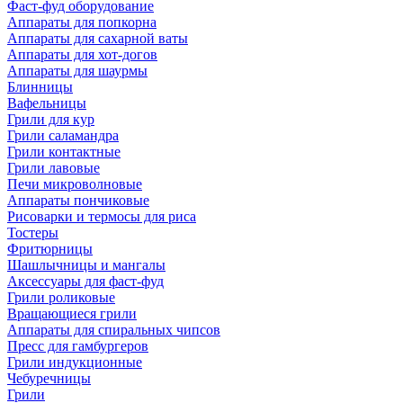
Фаст-фуд оборудование
Аппараты для попкорна
Аппараты для сахарной ваты
Аппараты для хот-догов
Аппараты для шаурмы
Блинницы
Вафельницы
Грили для кур
Грили саламандра
Грили контактные
Грили лавовые
Печи микроволновые
Аппараты пончиковые
Рисоварки и термосы для риса
Тостеры
Фритюрницы
Шашлычницы и мангалы
Аксессуары для фаст-фуд
Грили роликовые
Вращающиеся грили
Аппараты для спиральных чипсов
Пресс для гамбургеров
Грили индукционные
Чебуречницы
Грили