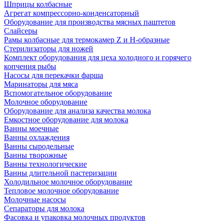
Шприцы колбасные
Агрегат компрессорно-конденсаторный
Оборудование для производства мясных паштетов
Слайсеры
Рамы колбасные для термокамер Z и H-образные
Стерилизаторы для ножей
Комплект оборудования для цеха холодного и горячего
копчения рыбы
Насосы для перекачки фарша
Маринаторы для мяса
Вспомогательное оборудование
Молочное оборудование
Оборудование для анализа качества молока
Емкостное оборудование для молока
Ванны моечные
Ванны охлаждения
Ванны сыродельные
Ванны творожные
Ванны технологические
Ванны длительной пастеризации
Холодильное молочное оборудование
Тепловое молочное оборудование
Молочные насосы
Сепараторы для молока
Фасовка и упаковка молочных продуктов