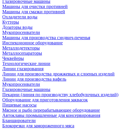
Глазировочные машины
Машины для очистки противней
Машины для смазки противней
Охладители воды
Куттеры
Дозаторы воды
Мукопросеиватели
Машины для производства сэндвич-печенья
Инспекционное оборудование
Металлодетекторы
Металлосепараторы
Чеквейеры
Технологические линии
Линии глазирования
Линии для производства дрожжевых и слоеных изделий
Линии для производства вафель
Мукопросеиватели
Глазировочные машины
Пекарни (линия по производству хлебобулочных изделий)
Оборудование для приготовления заквасок
Пищевые насосы
Мясное и рыбо перерабатывающее оборудование
Автоклавы промышленные для консервирования
Бланширователи
Блокорезки для замороженного мяса