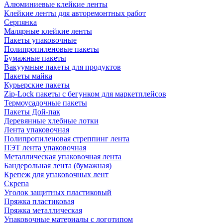
Алюминиевые клейкие ленты
Клейкие ленты для авторемонтных работ
Серпянка
Малярные клейкие ленты
Пакеты упаковочные
Полипропиленовые пакеты
Бумажные пакеты
Вакуумные пакеты для продуктов
Пакеты майка
Курьерские пакеты
Zip-Lock пакеты с бегунком для маркетплейсов
Термоусадочные пакеты
Пакеты Дой-пак
Деревянные хлебные лотки
Лента упаковочная
Полипропиленовая стреппинг лента
ПЭТ лента упаковочная
Металлическая упаковочная лента
Бандерольная лента (бумажная)
Крепеж для упаковочных лент
Скрепа
Уголок защитных пластиковый
Пряжка пластиковая
Пряжка металлическая
Упаковочные материалы с логотипом