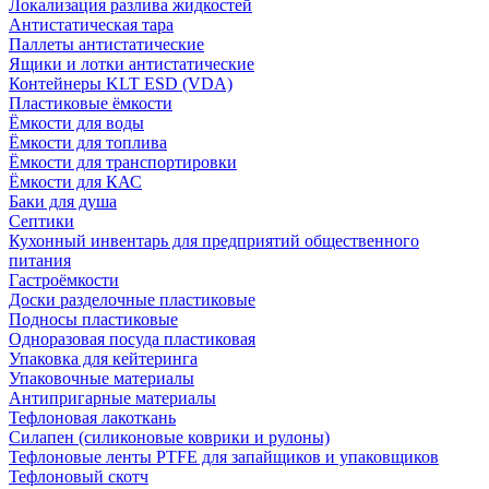
Локализация разлива жидкостей
Антистатическая тара
Паллеты антистатические
Ящики и лотки антистатические
Контейнеры KLT ESD (VDA)
Пластиковые ёмкости
Ёмкости для воды
Ёмкости для топлива
Ёмкости для транспортировки
Ёмкости для КАС
Баки для душа
Септики
Кухонный инвентарь для предприятий общественного
питания
Гастроёмкости
Доски разделочные пластиковые
Подносы пластиковые
Одноразовая посуда пластиковая
Упаковка для кейтеринга
Упаковочные материалы
Антипригарные материалы
Тефлоновая лакоткань
Силапен (силиконовые коврики и рулоны)
Тефлоновые ленты PTFE для запайщиков и упаковщиков
Тефлоновый скотч