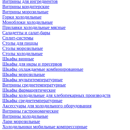
Витрины для ингредиентов
Витрины кондитерские
Витрины морозильные
Горки холодильные
Моноблоки холодильные
Прилавки холодильные мясные
Саладетты и салат-бары
Сплит-системы
Столы для пиццы
Столы морозильные
Столы холодильные
Шкафы винные
Шкафы для икры и пресервов
Шкафы охлаждаемые комбинированные
Шкафы морозильные
Шкафы мультитемпературные
Витрины среднетемпературные
Шкафы фармацевтические
Шкафы холодильные для хлебопекарных производств
Шкафы среднетемпературные
Аксессуары для холодильного оборудования
Витрины гастрономические
Витрины холодильные
Лари морозильные
Холодильники мобильные компрессорные