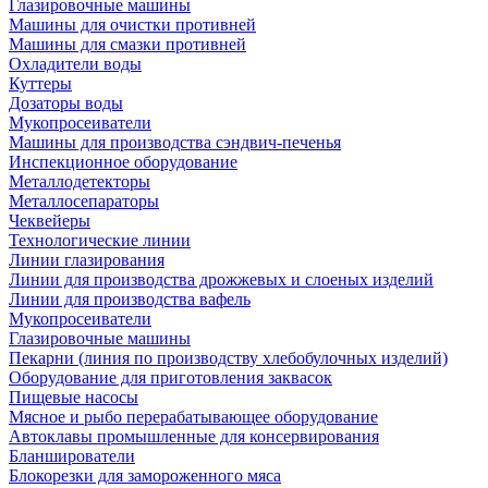
Глазировочные машины
Машины для очистки противней
Машины для смазки противней
Охладители воды
Куттеры
Дозаторы воды
Мукопросеиватели
Машины для производства сэндвич-печенья
Инспекционное оборудование
Металлодетекторы
Металлосепараторы
Чеквейеры
Технологические линии
Линии глазирования
Линии для производства дрожжевых и слоеных изделий
Линии для производства вафель
Мукопросеиватели
Глазировочные машины
Пекарни (линия по производству хлебобулочных изделий)
Оборудование для приготовления заквасок
Пищевые насосы
Мясное и рыбо перерабатывающее оборудование
Автоклавы промышленные для консервирования
Бланширователи
Блокорезки для замороженного мяса