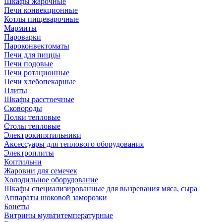
Шкафы жарочные
Печи конвекционные
Котлы пищеварочные
Мармиты
Пароварки
Пароконвектоматы
Печи для пиццы
Печи подовые
Печи ротационные
Печи хлебопекарные
Плиты
Шкафы расстоечные
Сковороды
Полки тепловые
Столы тепловые
Электрокипятильники
Аксессуары для теплового оборудования
Электроплиты
Коптильни
Жаровни для семечек
Холодильное оборудование
Шкафы специализированные для вызревания мяса, сыра
Аппараты шоковой заморозки
Бонеты
Витрины мультитемпературные