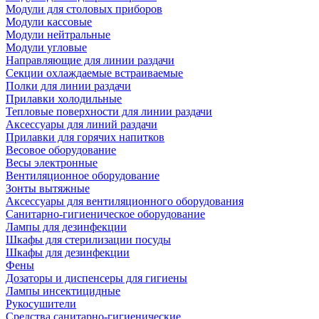
Модули для столовых приборов
Модули кассовые
Модули нейтральные
Модули угловые
Направляющие для линии раздачи
Секции охлаждаемые встраиваемые
Полки для линии раздачи
Прилавки холодильные
Тепловые поверхности для линии раздачи
Аксессуары для линий раздачи
Прилавки для горячих напитков
Весовое оборудование
Весы электронные
Вентиляционное оборудование
Зонты вытяжные
Аксессуары для вентиляционного оборудования
Санитарно-гигиеническое оборудование
Лампы для дезинфекции
Шкафы для стерилизации посуды
Шкафы для дезинфекции
Фены
Дозаторы и диспенсеры для гигиены
Лампы инсектицидные
Рукосушители
Средства санитарно-гигиенические