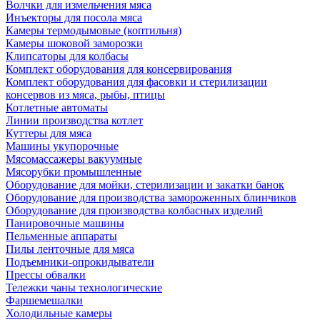
Волчки для измельчения мяса
Инъекторы для посола мяса
Камеры термодымовые (коптильня)
Камеры шоковой заморозки
Клипсаторы для колбасы
Комплект оборудования для консервирования
Комплект оборудования для фасовки и стерилизации
консервов из мяса, рыбы, птицы
Котлетные автоматы
Линии производства котлет
Куттеры для мяса
Машины укупорочные
Мясомассажеры вакуумные
Мясорубки промышленные
Оборудование для мойки, стерилизации и закатки банок
Оборудование для производства замороженных блинчиков
Оборудование для производства колбасных изделий
Панировочные машины
Пельменные аппараты
Пилы ленточные для мяса
Подъемники-опрокидыватели
Прессы обвалки
Тележки чаны технологические
Фаршемешалки
Холодильные камеры