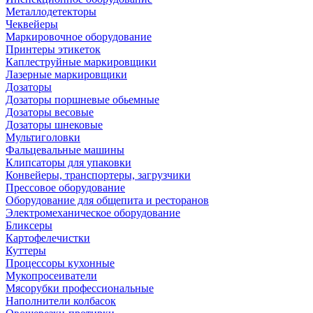
Металлодетекторы
Чеквейеры
Маркировочное оборудование
Принтеры этикеток
Каплеструйные маркировщики
Лазерные маркировщики
Дозаторы
Дозаторы поршневые обьемные
Дозаторы весовые
Дозаторы шнековые
Мультиголовки
Фальцевальные машины
Клипсаторы для упаковки
Конвейеры, транспортеры, загрузчики
Прессовое оборудование
Оборудование для общепита и ресторанов
Электромеханическое оборудование
Бликсеры
Картофелечистки
Куттеры
Процессоры кухонные
Мукопросеиватели
Мясорубки профессиональные
Наполнители колбасок