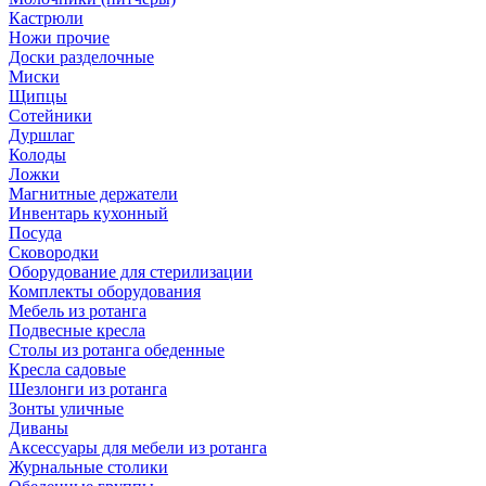
Кастрюли
Ножи прочие
Доски разделочные
Миски
Щипцы
Сотейники
Дуршлаг
Колоды
Ложки
Магнитные держатели
Инвентарь кухонный
Посуда
Сковородки
Оборудование для стерилизации
Комплекты оборудования
Мебель из ротанга
Подвесные кресла
Столы из ротанга обеденные
Кресла садовые
Шезлонги из ротанга
Зонты уличные
Диваны
Аксессуары для мебели из ротанга
Журнальные столики