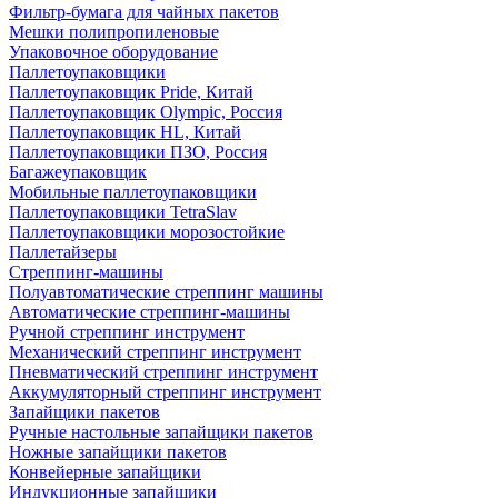
Фильтр-бумага для чайных пакетов
Мешки полипропиленовые
Упаковочное оборудование
Паллетоупаковщики
Паллетоупаковщик Pride, Китай
Паллетоупаковщик Olympic, Россия
Паллетоупаковщик HL, Китай
Паллетоупаковщики ПЗО, Россия
Багажеупаковщик
Мобильные паллетоупаковщики
Паллетоупаковщики TetraSlav
Паллетоупаковщики морозостойкие
Паллетайзеры
Стреппинг-машины
Полуавтоматические стреппинг машины
Автоматические стреппинг-машины
Ручной стреппинг инструмент
Механический стреппинг инструмент
Пневматический стреппинг инструмент
Аккумуляторный стреппинг инструмент
Запайщики пакетов
Ручные настольные запайщики пакетов
Ножные запайщики пакетов
Конвейерные запайщики
Индукционные запайщики