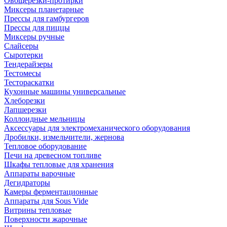
Овощерезки-протирки
Миксеры планетарные
Прессы для гамбургеров
Прессы для пиццы
Миксеры ручные
Слайсеры
Сыротерки
Тендерайзеры
Тестомесы
Тестораскатки
Кухонные машины универсальные
Хлеборезки
Лапшерезки
Коллоидные мельницы
Аксессуары для электромеханического оборудования
Дробилки, измельчители, жернова
Тепловое оборудование
Печи на древесном топливе
Шкафы тепловые для хранения
Аппараты варочные
Дегидраторы
Камеры ферментационные
Аппараты для Sous Vide
Витрины тепловые
Поверхности жарочные