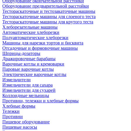
Оборудование окончательной расстойки
Оборудование предварительной расстойки
Тестораскаточные и тестозакаточные машины
Тестораскаточные машины для слоеного теста
Тестораскаточные машины для крутого теста
Хлеборезательные машины
Автоматические хлеборезки
Полуавтоматические хлеборезки
Машины для нарезки тортов и бисквита
Отсадочные и формовочные машины
Шприцы-дозаторы
Дражировочные барабаны
Варочные котлы и кремоварки
Паровые варочные котлы
Электрические варочные котлы
Измельчители
Измельчители для сахара
Измельчители для сухарей
Коллоидные мельницы
Противни, тележки и хлебные формы
Хлебные формы
Тележки
Противни
Пищевое оборудование
Пищевые насосы