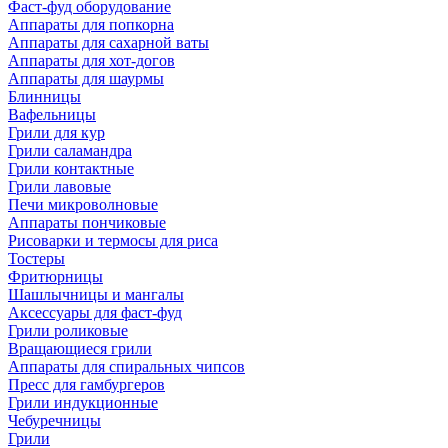
Фаст-фуд оборудование
Аппараты для попкорна
Аппараты для сахарной ваты
Аппараты для хот-догов
Аппараты для шаурмы
Блинницы
Вафельницы
Грили для кур
Грили саламандра
Грили контактные
Грили лавовые
Печи микроволновые
Аппараты пончиковые
Рисоварки и термосы для риса
Тостеры
Фритюрницы
Шашлычницы и мангалы
Аксессуары для фаст-фуд
Грили роликовые
Вращающиеся грили
Аппараты для спиральных чипсов
Пресс для гамбургеров
Грили индукционные
Чебуречницы
Грили