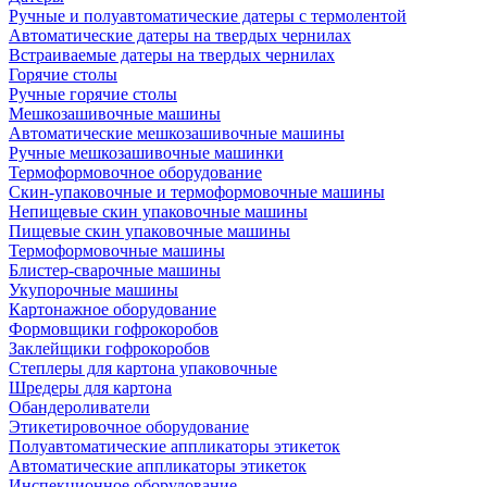
Ручные и полуавтоматические датеры с термолентой
Автоматические датеры на твердых чернилах
Встраиваемые датеры на твердых чернилах
Горячие столы
Ручные горячие столы
Мешкозашивочные машины
Автоматические мешкозашивочные машины
Ручные мешкозашивочные машинки
Термоформовочное оборудование
Скин-упаковочные и термоформовочные машины
Непищевые скин упаковочные машины
Пищевые скин упаковочные машины
Термоформовочные машины
Блистер-сварочные машины
Укупорочные машины
Картонажное оборудование
Формовщики гофрокоробов
Заклейщики гофрокоробов
Степлеры для картона упаковочные
Шредеры для картона
Обандероливатели
Этикетировочное оборудование
Полуавтоматические аппликаторы этикеток
Автоматические аппликаторы этикеток
Инспекционное оборудование