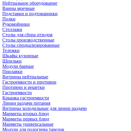
Нейтральное оборудование
Ванны моечные
Подставки и подтоварники
Полки
Рукомойники
Стеллажи
Столы для сбора отходов
Столы производственные
Столы специализированные
Тележки
Шкафы кухонные
Шпильки
Модули барные
Прилавки
Витрины нейтральные
Гастроемкости и противни
Противни и решетки
Гастроемкости
Крышка гастроемкости
Линии раздачи питания
Витрины холодильные для линии раздачи
Мармиты вторых блюд
Мармиты первых блюд
Мармиты универсальные
Модули для подогрева тарелок