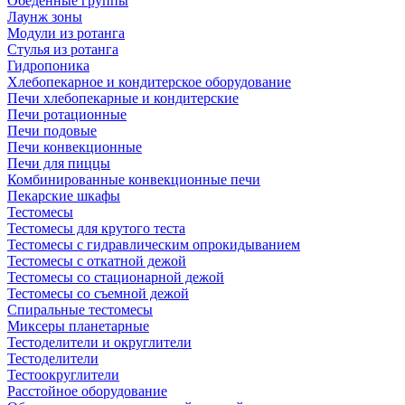
Обеденные группы
Лаунж зоны
Модули из ротанга
Стулья из ротанга
Гидропоника
Хлебопекарное и кондитерское оборудование
Печи хлебопекарные и кондитерские
Печи ротационные
Печи подовые
Печи конвекционные
Печи для пиццы
Комбинированные конвекционные печи
Пекарские шкафы
Тестомесы
Тестомесы для крутого теста
Тестомесы с гидравлическим опрокидыванием
Тестомесы с откатной дежой
Тестомесы со стационарной дежой
Тестомесы со съемной дежой
Спиральные тестомесы
Миксеры планетарные
Тестоделители и округлители
Тестоделители
Тестоокруглители
Расстойное оборудование