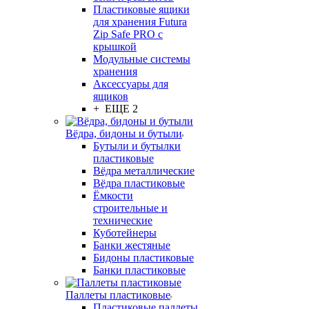
Пластиковые ящики
для хранения Futura
Zip Safe PRO с
крышкой
Модульные системы
хранения
Аксессуары для
ящиков
+ ЕЩЕ 2
Вёдра, бидоны и бутыли
Бутыли и бутылки
пластиковые
Вёдра металлические
Вёдра пластиковые
Ёмкости
строительные и
технические
Куботейнеры
Банки жестяные
Бидоны пластиковые
Банки пластиковые
Паллеты пластиковые
Пластиковые паллеты