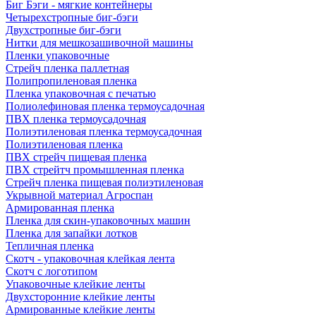
Биг Бэги - мягкие контейнеры
Четырехстропные биг-бэги
Двухстропные биг-бэги
Нитки для мешкозашивочной машины
Пленки упаковочные
Стрейч пленка паллетная
Полипропиленовая пленка
Пленка упаковочная с печатью
Полиолефиновая пленка термоусадочная
ПВХ пленка термоусадочная
Полиэтиленовая пленка термоусадочная
Полиэтиленовая пленка
ПВХ стрейч пищевая пленка
ПВХ стрейтч промышленная пленка
Стрейч пленка пищевая полиэтиленовая
Укрывной материал Агроспан
Армированная пленка
Пленка для скин-упаковочных машин
Пленка для запайки лотков
Тепличная пленка
Скотч - упаковочная клейкая лента
Скотч с логотипом
Упаковочные клейкие ленты
Двухсторонние клейкие ленты
Армированные клейкие ленты