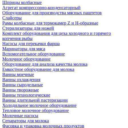
Шприцы колбасные
Агрегат компрессорно-конденсаторный
Оборудование для производства мясных паштетов
Слайсеры
Рамы колбасные для термокамер Z и H-образные
Стерилизаторы для ножей
Комплект оборудования для цеха холодного и горячего
копчения рыбы
Насосы для перекачки фарша
Маринаторы для мяса
Вспомогательное оборудование
Молочное оборудование
Оборудование для анализа качества молока
Емкостное оборудование для молока
Ванны моечные
Ванны охлаждения
Ванны сыродельные
Ванны творожные
Ванны технологические
Ванны длительной пастеризации
Холодильное молочное оборудование
Тепловое молочное оборудование
Молочные насосы
Сепараторы для молока
Фасовка и упаковка молочных продуктов