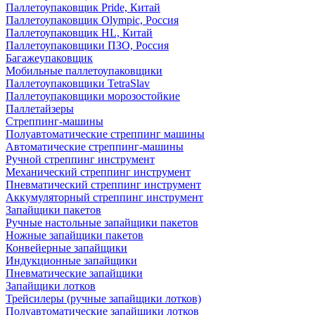
Паллетоупаковщик Pride, Китай
Паллетоупаковщик Olympic, Россия
Паллетоупаковщик HL, Китай
Паллетоупаковщики ПЗО, Россия
Багажеупаковщик
Мобильные паллетоупаковщики
Паллетоупаковщики TetraSlav
Паллетоупаковщики морозостойкие
Паллетайзеры
Стреппинг-машины
Полуавтоматические стреппинг машины
Автоматические стреппинг-машины
Ручной стреппинг инструмент
Механический стреппинг инструмент
Пневматический стреппинг инструмент
Аккумуляторный стреппинг инструмент
Запайщики пакетов
Ручные настольные запайщики пакетов
Ножные запайщики пакетов
Конвейерные запайщики
Индукционные запайщики
Пневматические запайщики
Запайщики лотков
Трейсилеры (ручные запайщики лотков)
Полуавтоматические запайщики лотков