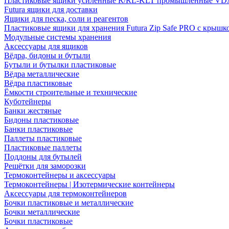
Пластиковые ящики усиленные R/RL-KLT промышленные VD
Futura ящики для доставки
Ящики для песка, соли и реагентов
Пластиковые ящики для хранения Futura Zip Safe PRO с крышк
Модульные системы хранения
Аксессуары для ящиков
Вёдра, бидоны и бутыли
Бутыли и бутылки пластиковые
Вёдра металлические
Вёдра пластиковые
Ёмкости строительные и технические
Куботейнеры
Банки жестяные
Бидоны пластиковые
Банки пластиковые
Паллеты пластиковые
Пластиковые паллеты
Поддоны для бутылей
Решётки для заморозки
Термоконтейнеры и аксессуары
Термоконтейнеры | Изотермические контейнеры
Аксессуары для термоконтейнеров
Бочки пластиковые и металлические
Бочки металлические
Бочки пластиковые