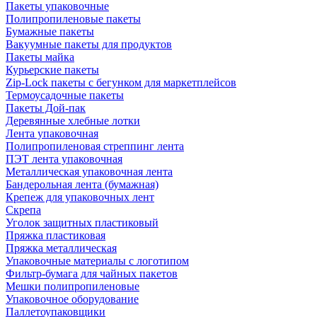
Пакеты упаковочные
Полипропиленовые пакеты
Бумажные пакеты
Вакуумные пакеты для продуктов
Пакеты майка
Курьерские пакеты
Zip-Lock пакеты с бегунком для маркетплейсов
Термоусадочные пакеты
Пакеты Дой-пак
Деревянные хлебные лотки
Лента упаковочная
Полипропиленовая стреппинг лента
ПЭТ лента упаковочная
Металлическая упаковочная лента
Бандерольная лента (бумажная)
Крепеж для упаковочных лент
Скрепа
Уголок защитных пластиковый
Пряжка пластиковая
Пряжка металлическая
Упаковочные материалы с логотипом
Фильтр-бумага для чайных пакетов
Мешки полипропиленовые
Упаковочное оборудование
Паллетоупаковщики