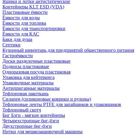
Ящики и лотки антистатические
Контейнеры KLT ESD (VDA)
Пластиковые ёмкости
Ёмкости для воды
Ёмкости для топлива
Ёмкости для транспортировки
Ёмкости для КАС
Баки для душа
Септики
Кухонный инвентарь для предприятий общественного питания
Гастроёмкости
Доски разделочные пластиковые
Подносы пластиковые
Одноразовая посуда пластиковая
Упаковка для кейтеринга
Упаковочные материалы
Антипригарные материалы
Тефлоновая лакоткань
Силапен (силиконовые коврики и рулоны)
Тефлоновые ленты PTFE для запайщиков и упаковщиков
Тефлоновый скотч
Биг Бэги - мягкие контейнеры
Четырехстропные биг-бэги
Двухстропные биг-бэги
Нитки для мешкозашивочной машины