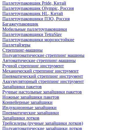
Паллетоупаковщик Pride, Китай
Паллетоупаковщик Olympic, Россия
Паллетоупаковщик HL, Китай
Паллетоупаковщики ПЗО, Россия
Багажеупаковщик
Мобильные паллетоупаковщики
Паллетоупаковщики TetraSlav
Паллетоупаковщики морозостойкие
Паллетайзеры
Стреппинг-машины
Полуавтоматические стреппинг машины
Автоматические стреппинг-машины
Ручной стреппинг инструмент
Механический стреппинг инструмент
Пневматический стреппинг инструмент
Аккумуляторный стреппинг инструмент
Запайщики пакетов
Ручные настольные запайщики пакетов
Ножные запайщики пакетов
Конвейерные запайщики
Индукционные запайщики
Пневматические запайщики
Запайщики лотков
Трейсилеры (ручные запайщики лотков)
Полуавтоматические запайщики лотков