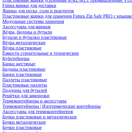
Пластиковые ящики усиленные R/RL-KLT промышленные VD
Futura ящики для доставки
Ящики для песка, соли и реагентов
Пластиковые ящики для хранения Futura Zip Safe PRO с крышк
Модульные системы хранения
Аксессуары для ящиков
Вёдра, бидоны и бутыли
Бутыли и бутылки пластиковые
Вёдра металлические
Вёдра пластиковые
Ёмкости строительные и технические
Куботейнеры
Банки жестяные
Бидоны пластиковые
Банки пластиковые
Паллеты пластиковые
Пластиковые паллеты
Поддоны для бутылей
Решётки для заморозки
Термоконтейнеры и аксессуары
Термоконтейнеры | Изотермические контейнеры
Аксессуары для термоконтейнеров
Бочки пластиковые и металлические
Бочки металлические
Бочки пластиковые