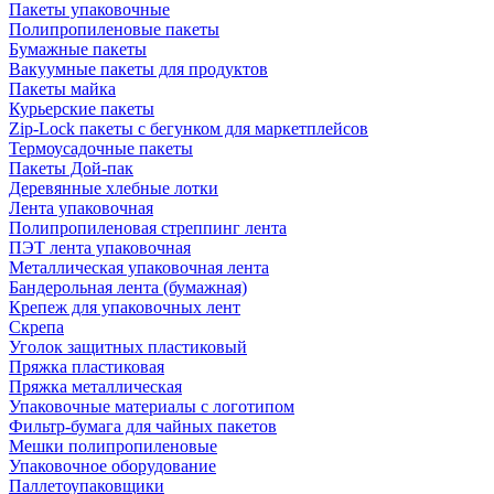
Пакеты упаковочные
Полипропиленовые пакеты
Бумажные пакеты
Вакуумные пакеты для продуктов
Пакеты майка
Курьерские пакеты
Zip-Lock пакеты с бегунком для маркетплейсов
Термоусадочные пакеты
Пакеты Дой-пак
Деревянные хлебные лотки
Лента упаковочная
Полипропиленовая стреппинг лента
ПЭТ лента упаковочная
Металлическая упаковочная лента
Бандерольная лента (бумажная)
Крепеж для упаковочных лент
Скрепа
Уголок защитных пластиковый
Пряжка пластиковая
Пряжка металлическая
Упаковочные материалы с логотипом
Фильтр-бумага для чайных пакетов
Мешки полипропиленовые
Упаковочное оборудование
Паллетоупаковщики