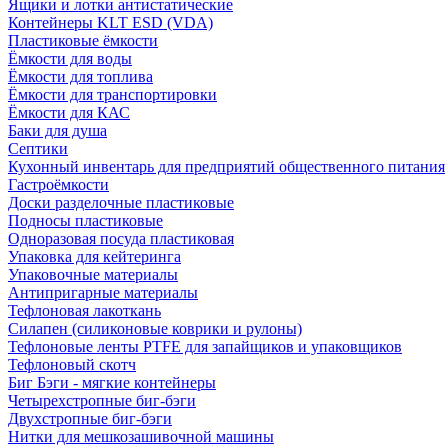
Ящики и лотки антистатические
Контейнеры KLT ESD (VDA)
Пластиковые ёмкости
Ёмкости для воды
Ёмкости для топлива
Ёмкости для транспортировки
Ёмкости для КАС
Баки для душа
Септики
Кухонный инвентарь для предприятий общественного питания
Гастроёмкости
Доски разделочные пластиковые
Подносы пластиковые
Одноразовая посуда пластиковая
Упаковка для кейтеринга
Упаковочные материалы
Антипригарные материалы
Тефлоновая лакоткань
Силапен (силиконовые коврики и рулоны)
Тефлоновые ленты PTFE для запайщиков и упаковщиков
Тефлоновый скотч
Биг Бэги - мягкие контейнеры
Четырехстропные биг-бэги
Двухстропные биг-бэги
Нитки для мешкозашивочной машины